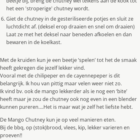
beetje bij, breng de chutney wel telkens aan de kook tot
het een 'stroperige' chutney wordt.
Giet de chutney in de gesteriliseerde potjes en sluit ze
luchtdicht af. (deksel erop draaien en snel om draaien)
Laat ze met het deksel naar beneden afkoelen en dan
bewaren in de koelkast.
Met de kruiden kun je een beetje ‘spelen’ tot het de smaak
heeft gekregen die jezelf lekker vind.
Vooral met de chilipeper en de cayennepeper is dit
belangrijk. Ik hou van pittig maar velen weer niet zo.
Ik vind bv. ook de mango lekkerder als ie nog een ‘bite’
heeft maar je zou de chutney ook nog even in een blender
kunnen pureren….Het is maar wat je zelf het liefste hebt.
De Mango Chutney kun je op veel manieren eten.
Bij de bbq, op (stok)brood, vlees, kip, lekker varieren en
proeven!!