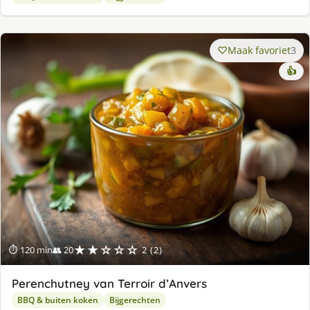
Maak favoriet
3
👍
★★☆☆☆
⏱ 120 min
👥 20
2 (2)
Perenchutney van Terroir d’Anvers
BBQ & buiten koken
Bijgerechten