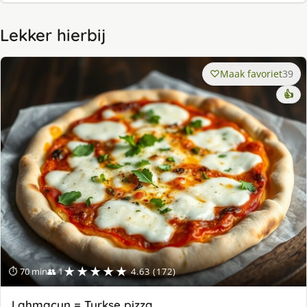
Lekker hierbij
Maak favoriet
39
👍
★★★★★
⏱ 70 min
👥 1
4.63 (172)
Lahmacun = Turkse pizza