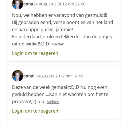
anna
24 augustus 2012 om 22:06
s
c
Nou, we hebben er vanavond van gesmuld!!!
h
Bij gebraden eend, verse boontjes van het land
r
en aardappelpuree, jammie!
e
En inderdaad; stukken lekkerder dan de potjes
e
f
uit de winkel!:D:D
Melden
:
Login om te reageren
anna
9 augustus 2012 om 14:49
s
c
Deze van de week gemaakt:D:D Nu nog even
h
geduld hebben….Kan niet wachten om het te
r
proeven!;);):p:p
Melden
e
e
Login om te reageren
f
: