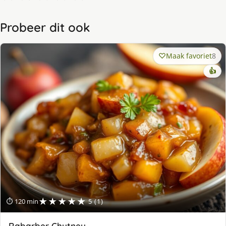
Probeer dit ook
Maak favoriet
8
👍
★★★★★
⏱ 120 min
5 (1)
Rabarber Chutney