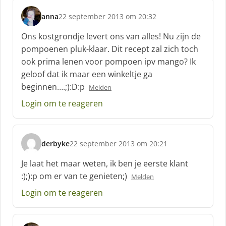
:
anna
22 september 2013 om 20:32
s
c
Ons kostgrondje levert ons van alles! Nu zijn de
h
pompoenen pluk-klaar. Dit recept zal zich toch
r
ook prima lenen voor pompoen ipv mango? Ik
e
geloof dat ik maar een winkeltje ga
e
f
beginnen….;):D:p
Melden
:
Login om te reageren
derbyke
22 september 2013 om 20:21
s
c
Je laat het maar weten, ik ben je eerste klant
h
:);):p om er van te genieten;)
Melden
r
e
Login om te reageren
e
f
: