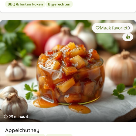
BBQ & buiten koken
Bijgerechten
Maak favoriet
0
👍
⏱ 25 min
👥 4
Appelchutney