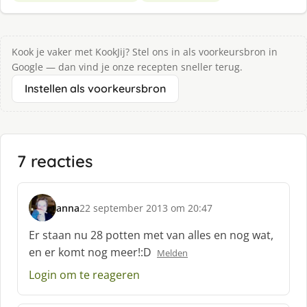
Kook je vaker met KookJij? Stel ons in als voorkeursbron in
Google — dan vind je onze recepten sneller terug.
Instellen als voorkeursbron
7 reacties
anna
22 september 2013 om 20:47
s
c
Er staan nu 28 potten met van alles en nog wat,
h
en er komt nog meer!:D
Melden
r
e
Login om te reageren
e
f