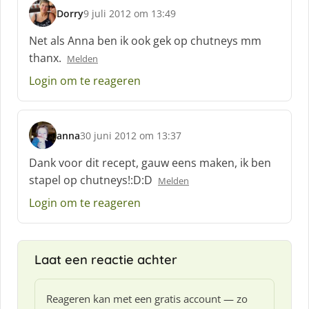
Dorry
9 juli 2012 om 13:49
s
c
Net als Anna ben ik ook gek op chutneys mm
h
thanx.
Melden
r
e
Login om te reageren
e
f
:
anna
30 juni 2012 om 13:37
s
c
Dank voor dit recept, gauw eens maken, ik ben
h
stapel op chutneys!:D:D
Melden
r
e
Login om te reageren
e
f
:
Laat een reactie achter
Reageren kan met een gratis account — zo