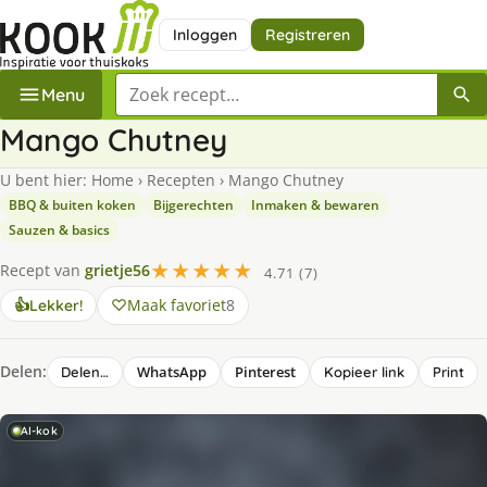
Inloggen
Registreren
Zoek een recept
Menu
Mango Chutney
U bent hier:
Home
›
Recepten
›
Mango Chutney
BBQ & buiten koken
Bijgerechten
Inmaken & bewaren
Sauzen & basics
★★★★★
Recept van
grietje56
4.71 (7)
Maak favoriet
8
👍
Lekker!
Delen:
WhatsApp
Pinterest
Delen…
Kopieer link
Print
AI-kok