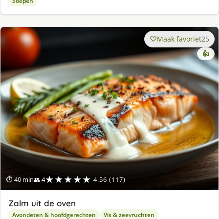
Soepen
Maak favoriet
25
👍
★★★★★
⏱ 40 min
👥 4
4.56 (117)
Zalm uit de oven
Avondeten & hoofdgerechten
Vis & zeevruchten