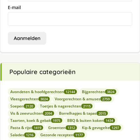
E-mail
Aanmelden
Populaire categorieën
Avondeten & hoofdgerechten
Bijgerechten
12144
3824
Vleesgerechten
Voorgerechten & amuses
3024
2759
Soepen
Toetjes & nagerechten
2120
2115
Vis & zeevruchten
Borrelhapjes & tapas
2094
2015
Taarten, koek & gebak
BBQ & buiten koken
1975
1434
Pasta & rijst
Groenten
Kip & gevogelte
1419
1312
1297
Salades
Gezonde recepten
1216
1177