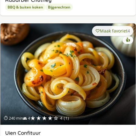
BBQ & buiten koken
Bijgerechten
Maak favoriet
4
👍
★★★★☆
⏱ 240 min
👥 4
4 (1)
Uien Confituur