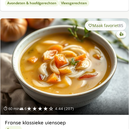
Avondeten & hoofdgerechten
Vleesgerechten
Maak favoriet
85
👍
★★★★☆
⏱ 60 min
👥 6
4.44 (207)
Franse klassieke uiensoep