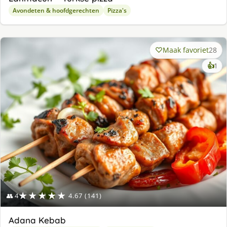
Avondeten & hoofdgerechten
Pizza's
Maak favoriet
28
ke
👍
1
lek
ge
★★★★★
👥 4
4.67 (141)
Adana Kebab