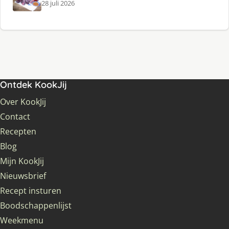
28 juli 2026
Ontdek KookJij
Over KookJij
Contact
Recepten
Blog
Mijn KookJij
Nieuwsbrief
Recept insturen
Boodschappenlijst
Weekmenu