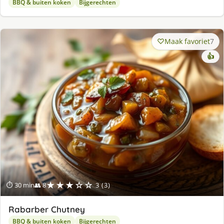
BBQ & buiten koken
Bijgerechten
Maak favoriet
7
👍
★★★☆☆
⏱ 30 min
👥 8
3 (3)
Rabarber Chutney
BBQ & buiten koken
Bijgerechten