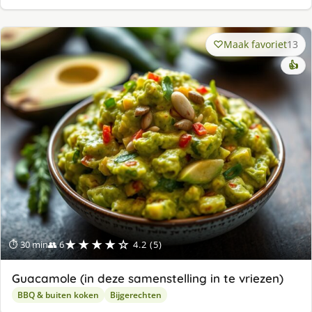
Maak favoriet
13
👍
★★★★☆
⏱ 30 min
👥 6
4.2 (5)
Guacamole (in deze samenstelling in te vriezen)
BBQ & buiten koken
Bijgerechten