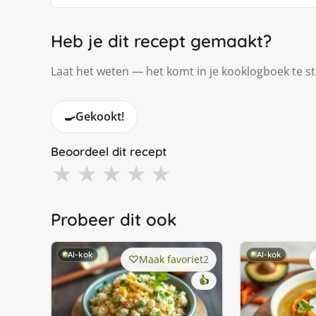
Heb je dit recept gemaakt?
Laat het weten — het komt in je kooklogboek te s
🍳
Gekookt!
Beoordeel dit recept
★
★
★
★
★
Probeer dit ook
AI-kok
AI-kok
Maak favoriet
2
👍