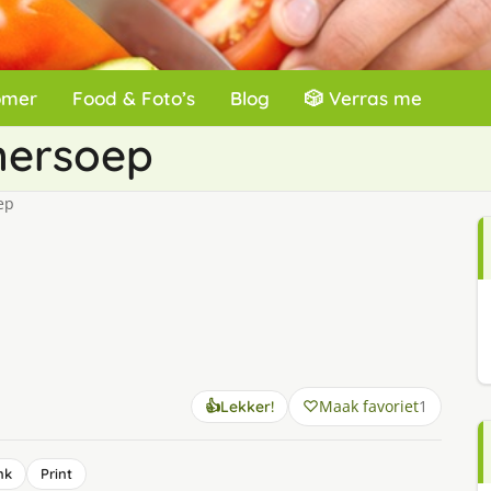
omer
Food & Foto’s
Blog
🎲 Verras me
ersoep
ep
Maak favoriet
1
👍
Lekker!
nk
Print