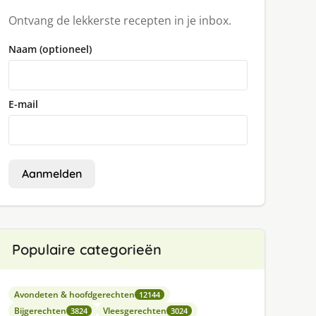
Ontvang de lekkerste recepten in je inbox.
Naam (optioneel)
E-mail
Aanmelden
Populaire categorieën
Avondeten & hoofdgerechten
12144
Bijgerechten
Vleesgerechten
3824
3024