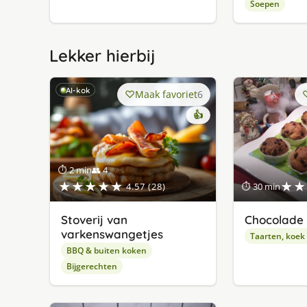
Soepen
Lekker hierbij
AI-kok
Maak favoriet
6
👍
⏱ 2 min
👥 4
★★★★★
★★
4.57 (28)
⏱ 30 min
Stoverij van
Chocolade 
varkenswangetjes
Taarten, koek
BBQ & buiten koken
Bijgerechten