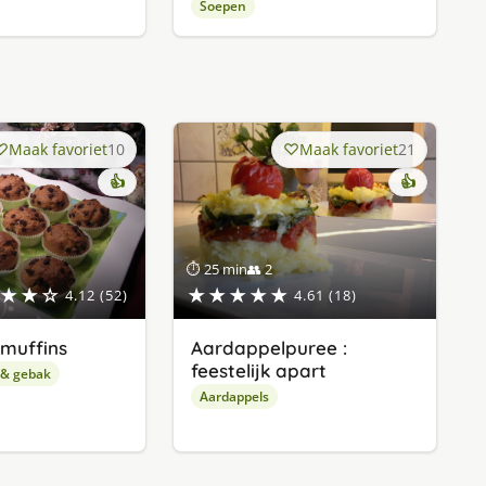
Soepen
Maak favoriet
10
Maak favoriet
21
👍
👍
⏱ 25 min
👥 2
★★☆
★★★★★
4.12 (52)
4.61 (18)
muffins
Aardappelpuree :
feestelijk apart
 & gebak
Aardappels