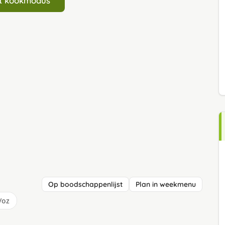
art kookmodus
Op boodschappenlijst
Plan in weekmenu
/oz