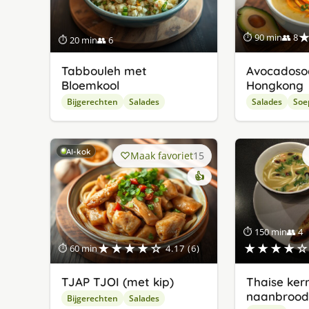
⏱ 90 min
👥 8
⏱ 20 min
👥 6
Tabbouleh met
Avocadosoe
Bloemkool
Hongkong
Bijgerechten
Salades
Salades
Soe
AI-kok
Maak favoriet
15
👍
⏱ 150 min
👥 4
★★★★☆
★★★★☆
⏱ 60 min
4.17 (6)
TJAP TJOI (met kip)
Thaise ker
naanbrood
Bijgerechten
Salades