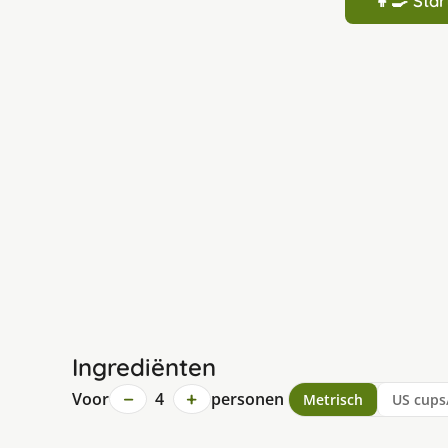
👩‍🍳 St
Ingrediënten
−
+
Voor
4
personen
Metrisch
US cups