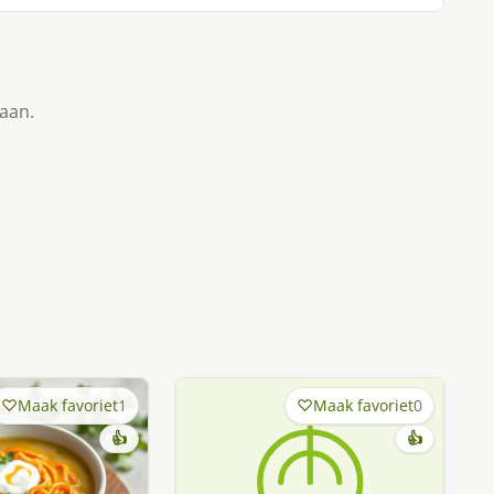
taan.
Maak favoriet
1
Maak favoriet
0
👍
👍