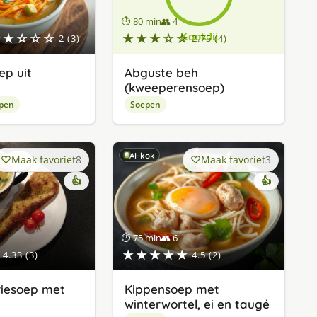
⏱ 80 min
👥 4
★★☆☆☆
★★★☆☆
2 (3)
2.75 (4)
p uit
Abguste beh
(kweeperensoep)
pen
Soepen
AI-kok
Maak favoriet
8
Maak favoriet
3
👍
👍
⏱ 75 min
👥 6
★★★★★
4.33 (3)
4.5 (2)
riesoep met
Kippensoep met
winterwortel, ei en taugé