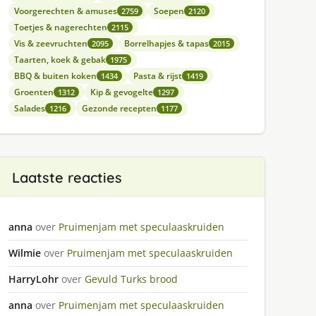
Voorgerechten & amuses
Soepen
2759
2120
Toetjes & nagerechten
2115
Vis & zeevruchten
Borrelhapjes & tapas
2095
2015
Taarten, koek & gebak
1975
BBQ & buiten koken
Pasta & rijst
1434
1419
Groenten
Kip & gevogelte
1312
1297
Salades
Gezonde recepten
1216
1177
Laatste reacties
anna
over
Pruimenjam met speculaaskruiden
Wilmie
over
Pruimenjam met speculaaskruiden
HarryLohr
over
Gevuld Turks brood
anna
over
Pruimenjam met speculaaskruiden