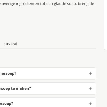
verige ingredienten tot een gladde soep. breng de
105 kcal
mersoep?
rsoep te maken?
rsoep?