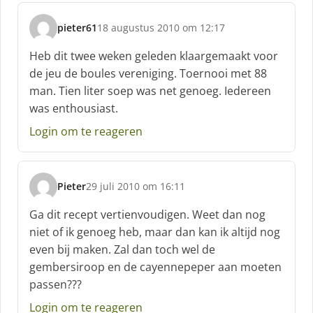
pieter61
18 augustus 2010 om 12:17
s
c
Heb dit twee weken geleden klaargemaakt voor
h
de jeu de boules vereniging. Toernooi met 88
r
man. Tien liter soep was net genoeg. Iedereen
e
was enthousiast.
e
f
Login om te reageren
:
Pieter
29 juli 2010 om 16:11
s
c
Ga dit recept vertienvoudigen. Weet dan nog
h
niet of ik genoeg heb, maar dan kan ik altijd nog
r
even bij maken. Zal dan toch wel de
e
gembersiroop en de cayennepeper aan moeten
e
f
passen???
:
Login om te reageren