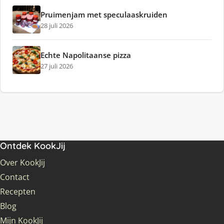
Pruimenjam met speculaaskruiden
28 juli 2026
Echte Napolitaanse pizza
27 juli 2026
Ontdek KookJij
Over KookJij
Contact
Recepten
Blog
Mijn KookJij