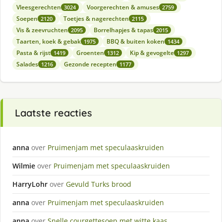
Vleesgerechten
Voorgerechten & amuses
3024
2759
Soepen
Toetjes & nagerechten
2120
2115
Vis & zeevruchten
Borrelhapjes & tapas
2095
2015
Taarten, koek & gebak
BBQ & buiten koken
1975
1434
Pasta & rijst
Groenten
Kip & gevogelte
1419
1312
1297
Salades
Gezonde recepten
1216
1177
Laatste reacties
anna
over
Pruimenjam met speculaaskruiden
Wilmie
over
Pruimenjam met speculaaskruiden
HarryLohr
over
Gevuld Turks brood
anna
over
Pruimenjam met speculaaskruiden
anna
over
Snelle courgettesoep met witte kaas