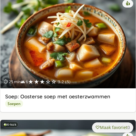
👍
★★★☆☆
⏱ 25 min
👥 6
3.2 (5)
Soep: Oosterse soep met oesterzwammen
Soepen
AI-kok
Maak favoriet
0