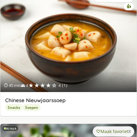
👍
★★★★☆
⏱ 45 min
👥 4
4 (1)
Chinese Nieuwjaarssoep
Snacks
Soepen
AI-kok
Maak favoriet
8