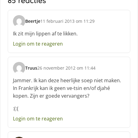
85 reacties
Beertje
11 februari 2013 om 11:29
s
c
Ik zit mijn lippen af te likken.
h
Login om te reageren
r
e
e
f
Truus
26 november 2012 om 11:44
:
s
c
Jammer. Ik kan deze heerlijke soep niet maken.
h
In Frankrijk kan ik geen ve-tsin en/of djahé
r
kopen. Zijn er goede vervangers?
e
e
:(:(
f
:
Login om te reageren