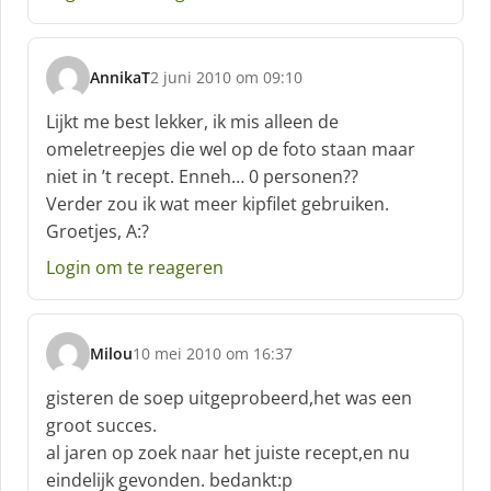
AnnikaT
2 juni 2010 om 09:10
s
c
Lijkt me best lekker, ik mis alleen de
h
omeletreepjes die wel op de foto staan maar
r
niet in ’t recept. Enneh… 0 personen??
e
Verder zou ik wat meer kipfilet gebruiken.
e
f
Groetjes, A:?
:
Login om te reageren
Milou
10 mei 2010 om 16:37
s
c
gisteren de soep uitgeprobeerd,het was een
h
groot succes.
r
al jaren op zoek naar het juiste recept,en nu
e
eindelijk gevonden. bedankt:p
e