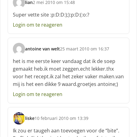
lian
2 mei 2010 om 15:48
s
c
Super vette site :p:D:D:);):p:D:(:o:?
h
Login om te reageren
r
e
e
f
antoine van welt
25 maart 2010 om 16:37
:
s
c
het is me eerste keer vandaag dat ik de soep
h
gemaakt heb.ik moet zeggen.echt lekker.thx
r
voor het recept.ik zal het zeker vaker maken.van
e
mij is het een dikke 9 waard.groetjes antoine;)
e
f
Login om te reageren
:
liske
10 februari 2010 om 13:39
s
c
Ik zou er taugeh aan toevoegen voor de “bite”.
h