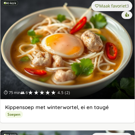
AI-kok
Maak favoriet
3
👍
★★★★★
⏱ 75 min
👥 6
4.5 (2)
Kippensoep met winterwortel, ei en taugé
Soepen