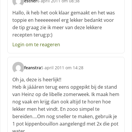
esther
6 april 2011 om 08:38
s
c
Hallo, ik heb het ook klaar gemaakt en het was
h
toppie en heeeeeeeel erg lekker bedankt voor
r
de tip graag zie ik meer van deze lekkere
e
recepten terug:p:)
e
f
Login om te reageren
:
feanstra
5 april 2011 om 14:28
s
c
Oh ja, deze is heerlijk!!
h
Heb ik jáááren terug eens opgepikt bij de stand
r
van Heinz op de libelle zomerweek. Ik maak hem
e
nog vaak en krijg dan ook altijd te horen hoe
e
f
lekker men het vindt. En zooo simpel te
:
bereiden….Om nog sneller te maken, gebruik je
1 pot kippenbouillon aangelengd met 2x die pot
water.