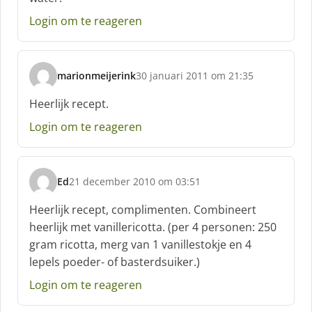
Login om te reageren
marionmeijerink
30 januari 2011 om 21:35
s
c
Heerlijk recept.
h
Login om te reageren
r
e
e
f
Ed
21 december 2010 om 03:51
:
s
c
Heerlijk recept, complimenten. Combineert
h
heerlijk met vanillericotta. (per 4 personen: 250
r
gram ricotta, merg van 1 vanillestokje en 4
e
lepels poeder- of basterdsuiker.)
e
f
Login om te reageren
: