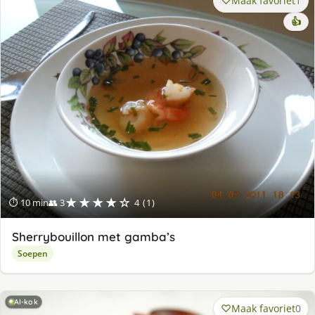
Maak favoriet
1
👍
★★★★☆
⏱ 10 min
👥 3
4 (1)
Sherrybouillon met gamba’s
Soepen
AI-kok
Maak favoriet
0