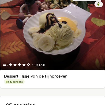
👍
★★★★☆
👥 2
4.26 (23)
Dessert : Ijsje van de Fijnproever
IJs & sorbets