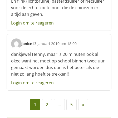
En flink (lichtbruine) basterdsuiker of rietsuiker
r
voor de echte zoete noot die de chinezen er
e
altijd aan geven.
e
f
Login om te reageren
:
janice
13 januari 2010 om 18:00
s
c
dankjewel Henny, maar is 20 minuten ook al
h
okee want het moet op school binnen twee uur
r
gemaakt worden dus dan is het beter als die
e
niet zo lang hoeft te trekken!!
e
f
Login om te reageren
:
1
2
…
5
»