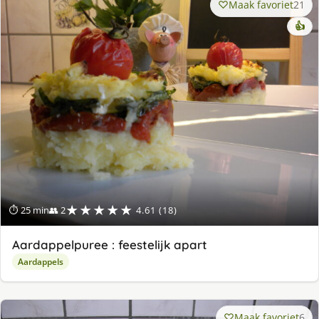
Maak favoriet
21
👍
★★★★★
⏱ 25 min
👥 2
4.61 (18)
Aardappelpuree : feestelijk apart
Aardappels
Maak favoriet
6