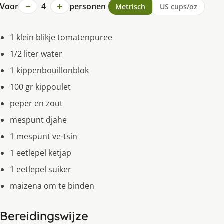
−
+
Voor
4
personen
Metrisch
US cups/oz
1 klein blikje tomatenpuree
1/2 liter water
1 kippenbouillonblok
100 gr kippoulet
peper en zout
mespunt djahe
1 mespunt ve-tsin
1 eetlepel ketjap
1 eetlepel suiker
maizena om te binden
Bereidingswijze