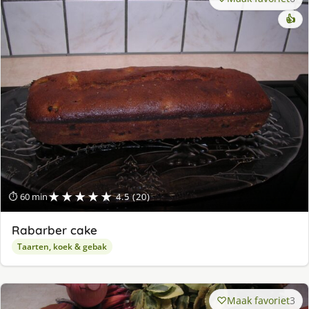
👍
★★★★★
⏱ 60 min
4.5 (20)
Rabarber cake
Taarten, koek & gebak
Maak favoriet
3