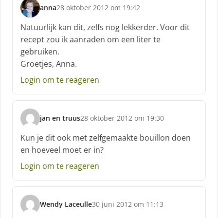
anna
28 oktober 2012 om 19:42
s
c
Natuurlijk kan dit, zelfs nog lekkerder. Voor dit
h
recept zou ik aanraden om een liter te
r
gebruiken.
e
Groetjes, Anna.
e
f
Login om te reageren
:
jan en truus
28 oktober 2012 om 19:30
s
c
Kun je dit ook met zelfgemaakte bouillon doen
h
en hoeveel moet er in?
r
e
Login om te reageren
e
f
:
Wendy Laceulle
30 juni 2012 om 11:13
s