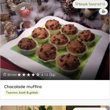
Maak favoriet
10
👍
★★★★☆
⏱ 30 min
4.12 (52)
Chocolade muffins
Taarten, koek & gebak