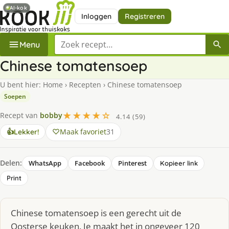
AI-kok
Inloggen
Registreren
Zoek een recept
Menu
Chinese tomatensoep
U bent hier:
Home
›
Recepten
›
Chinese tomatensoep
Soepen
★★★★☆
Recept van
bobby
4.14 (59)
Maak favoriet
31
👍
Lekker!
Delen:
WhatsApp
Facebook
Pinterest
Kopieer link
Print
Chinese tomatensoep is een gerecht uit de
Oosterse keuken. Je maakt het in ongeveer 120