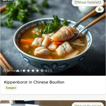
AI-kok
Maak favoriet
3
👍
★★★★☆
⏱ 50 min
👥 4
4 (1)
Kippenborst in Chinese Bouillon
Soepen