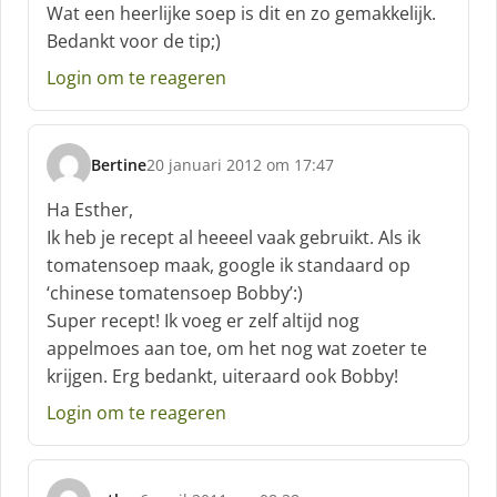
c
Wat een heerlijke soep is dit en zo gemakkelijk.
h
Bedankt voor de tip;)
r
e
Login om te reageren
e
f
:
Bertine
20 januari 2012 om 17:47
s
c
Ha Esther,
h
Ik heb je recept al heeeel vaak gebruikt. Als ik
r
tomatensoep maak, google ik standaard op
e
‘chinese tomatensoep Bobby’:)
e
f
Super recept! Ik voeg er zelf altijd nog
:
appelmoes aan toe, om het nog wat zoeter te
krijgen. Erg bedankt, uiteraard ook Bobby!
Login om te reageren