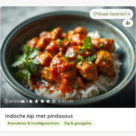
Maak favoriet
14
👍
★★★★☆
⏱ 60 min
👥 4
4.33 (3)
Indische kip met pindasaus
Avondeten & hoofdgerechten
Kip & gevogelte