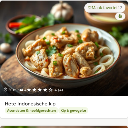
Maak favoriet
12
👍
★★★★☆
⏱ 30 min
👥 4
4 (4)
Hete Indonesische kip
Avondeten & hoofdgerechten
Kip & gevogelte