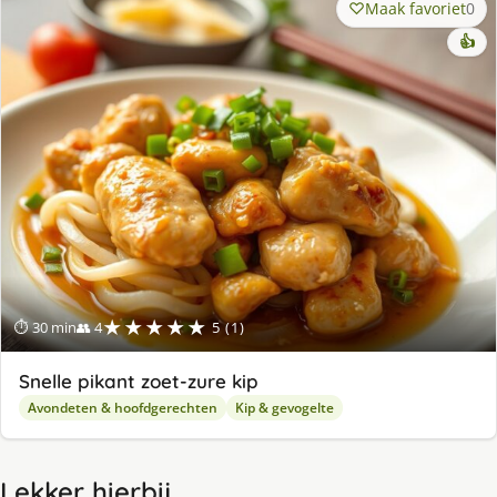
Maak favoriet
0
👍
★★★★★
⏱ 30 min
👥 4
5 (1)
Snelle pikant zoet-zure kip
Avondeten & hoofdgerechten
Kip & gevogelte
Lekker hierbij