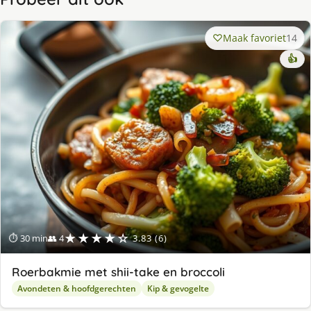
Maak favoriet
14
👍
★★★★☆
⏱ 30 min
👥 4
3.83 (6)
Roerbakmie met shii-take en broccoli
Avondeten & hoofdgerechten
Kip & gevogelte