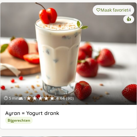
Maak favoriet
4
👍
★★★★★
⏱ 5 min
👥 1
4.64 (90)
Ayran = Yogurt drank
Bijgerechten