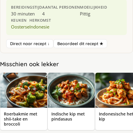
BEREIDINGSTIJD
AANTAL PERSONEN
MOEILIJKHEID
30 minuten
4
Pittig
KEUKEN
HERKOMST
Oosterse
Indonesie
Direct naar recept ↓
Beoordeel dit recept ★
Misschien ook lekker
Roerbakmie met
Indische kip met
Indonesische he
shii-take en
pindasaus
kip
broccoli