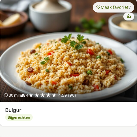
Maak favoriet
7
👍
★★★★★
⏱ 30 min
👥 4
4.59 (90)
Bulgur
Bijgerechten