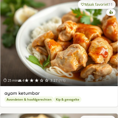
Maak favoriet
11
👍
★★★☆☆
⏱ 25 min
👥 4
3.27 (11)
ayam ketumbar
Avondeten & hoofdgerechten
Kip & gevogelte