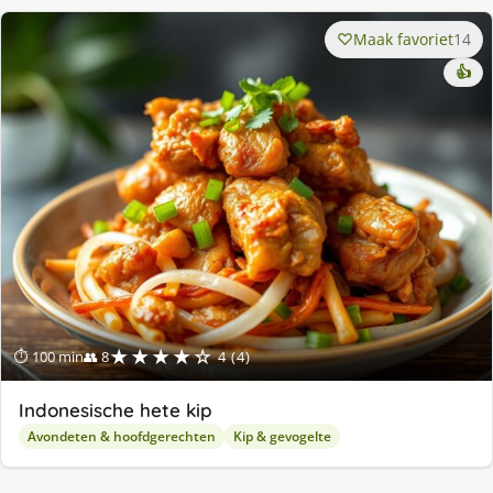
Maak favoriet
14
👍
★★★★☆
⏱ 100 min
👥 8
4 (4)
Indonesische hete kip
Avondeten & hoofdgerechten
Kip & gevogelte