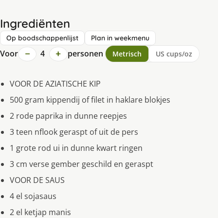
Ingrediënten
Op boodschappenlijst
Plan in weekmenu
−
+
Voor
4
personen
Metrisch
US cups/oz
VOOR DE AZIATISCHE KIP
500 gram kippendij of filet in haklare blokjes
2 rode paprika in dunne reepjes
3 teen nflook geraspt of uit de pers
1 grote rod ui in dunne kwart ringen
3 cm verse gember geschild en geraspt
VOOR DE SAUS
4 el sojasaus
2 el ketjap manis