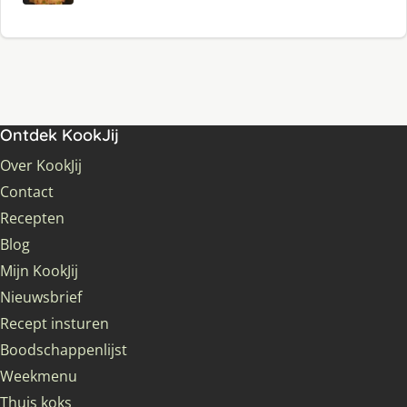
Ontdek KookJij
Over KookJij
Contact
Recepten
Blog
Mijn KookJij
Nieuwsbrief
Recept insturen
Boodschappenlijst
Weekmenu
Thuis koks