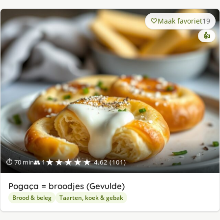
Maak favoriet
19
👍
★★★★★
⏱ 70 min
👥 1
4.62 (101)
Pogaça = broodjes (Gevulde)
Brood & beleg
Taarten, koek & gebak