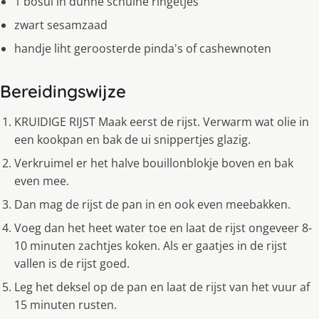
1 bosui in dunne schuine ringetjes
zwart sesamzaad
handje liht geroosterde pinda's of cashewnoten
Bereidingswijze
KRUIDIGE RĲST Maak eerst de rĳst. Verwarm wat olie in
een kookpan en bak de ui snippertjes glazig.
Verkruimel er het halve bouillonblokje boven en bak
even mee.
Dan mag de rĳst de pan in en ook even meebakken.
Voeg dan het heet water toe en laat de rĳst ongeveer 8-
10 minuten zachtjes koken. Als er gaatjes in de rĳst
vallen is de rĳst goed.
Leg het deksel op de pan en laat de rĳst van het vuur af
15 minuten rusten.