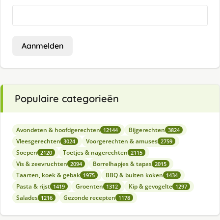
Aanmelden
Populaire categorieën
Avondeten & hoofdgerechten
Bijgerechten
12144
3824
Vleesgerechten
Voorgerechten & amuses
3024
2759
Soepen
Toetjes & nagerechten
2120
2115
Vis & zeevruchten
Borrelhapjes & tapas
2094
2015
Taarten, koek & gebak
BBQ & buiten koken
1975
1434
Pasta & rijst
Groenten
Kip & gevogelte
1419
1312
1297
Salades
Gezonde recepten
1216
1178