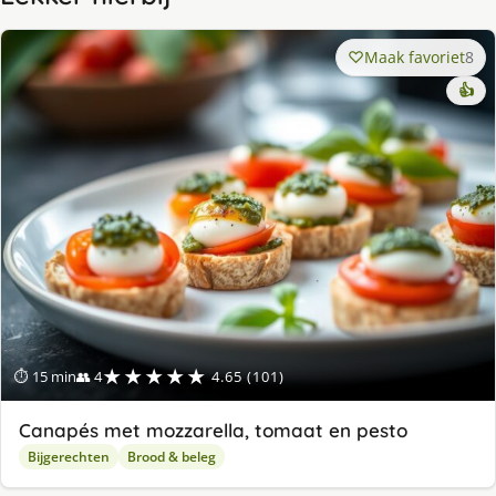
Maak favoriet
8
👍
★★★★★
⏱ 15 min
👥 4
4.65 (101)
Canapés met mozzarella, tomaat en pesto
Bijgerechten
Brood & beleg