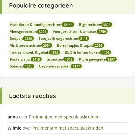
Populaire categorieën
Avondeten & hoofdgerechten
Bijgerechten
12144
3824
Vleesgerechten
Voorgerechten & amuses
3024
2759
Soepen
Toetjes & nagerechten
2120
2115
Vis & zeevruchten
Borrelhapjes & tapas
2094
2015
Taarten, koek & gebak
BBQ & buiten koken
1975
1434
Pasta & rijst
Groenten
Kip & gevogelte
1419
1312
1297
Salades
Gezonde recepten
1216
1177
Laatste reacties
anna
over
Pruimenjam met speculaaskruiden
Wilmie
over
Pruimenjam met speculaaskruiden