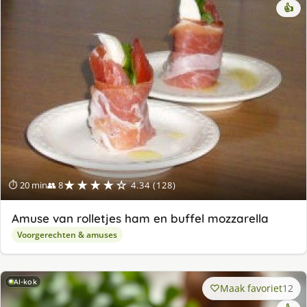
👍
★★★★☆
⏱ 20 min
👥 8
4.34 (128)
Amuse van rolletjes ham en buffel mozzarella
Voorgerechten & amuses
AI-kok
Maak favoriet
12