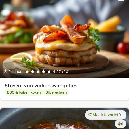
★★★★★
⏱ 2 min
👥 4
4.57 (28)
Stoverij van varkenswangetjes
BBQ & buiten koken
Bijgerechten
Maak favoriet
91
ke
👍
1
lek