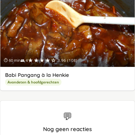
ge
★★★★☆
⏱ 60 min
👥 4
3.96 (108)
Babi Pangang à la Henkie
Avondeten & hoofdgerechten
💬
Nog geen reacties