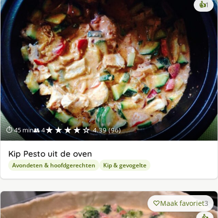
ke
👍
1
lek
ge
★★★★☆
⏱ 45 min
👥 4
4.39 (96)
Kip Pesto uit de oven
Avondeten & hoofdgerechten
Kip & gevogelte
Maak favoriet
3
👍