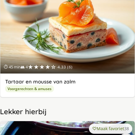
★★★★☆
⏱ 45 min
👥 4
4.33 (6)
Tartaar en mousse van zalm
Voorgerechten & amuses
Lekker hierbij
Maak favoriet
38