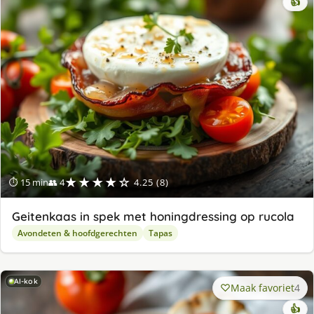
👍
★★★★☆
⏱ 15 min
👥 4
4.25 (8)
Geitenkaas in spek met honingdressing op rucola
Avondeten & hoofdgerechten
Tapas
AI-kok
Maak favoriet
4
👍