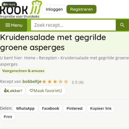
AI-kok
AI-kok
AI-kok
AI-kok
Inloggen
Registreren
Zoek een recept
Menu
Kruidensalade met gegrilde
groene asperges
U bent hier:
Home
›
Recepten
›
Kruidensalade met gegrilde groene
asperges
Voorgerechten & amuses
★★★☆☆
Recept van
bobbeltje
2.5 (6)
Maak favoriet
2
👍
Lekker!
Delen:
WhatsApp
Facebook
Pinterest
Kopieer link
Print