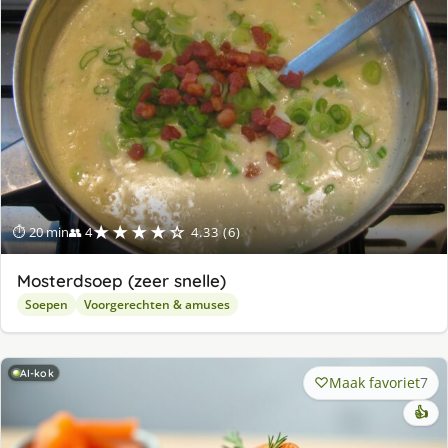
★★★★☆
⏱ 20 min
👥 4
4.33 (6)
Mosterdsoep (zeer snelle)
Soepen
Voorgerechten & amuses
AI-kok
Maak favoriet
7
👍