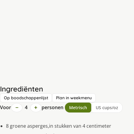
Ingrediënten
Op boodschappenlijst
Plan in weekmenu
−
+
Voor
4
personen
Metrisch
US cups/oz
8 groene asperges,in stukken van 4 centimeter