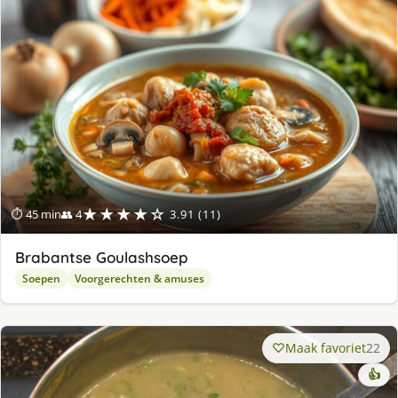
★★★★☆
⏱ 45 min
👥 4
3.91 (11)
Brabantse Goulashsoep
Soepen
Voorgerechten & amuses
Maak favoriet
22
👍