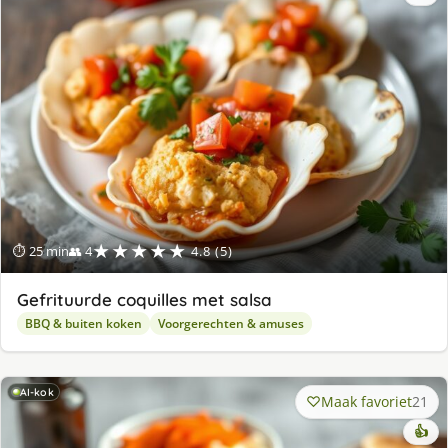
★★★★★
⏱ 25 min
👥 4
4.8 (5)
Gefrituurde coquilles met salsa
BBQ & buiten koken
Voorgerechten & amuses
AI-kok
Maak favoriet
21
👍