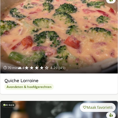
★★★★☆
⏱ 70 min
👥 4
4.29 (45)
Quiche Lorraine
Avondeten & hoofdgerechten
AI-kok
Maak favoriet
6
👍