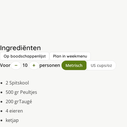
Ingrediënten
Op boodschappenlijst
Plan in weekmenu
−
+
Voor
10
personen
Metrisch
US cups/oz
2 Spitskool
500 gr Peultjes
200 grTaugé
4 eieren
ketjap