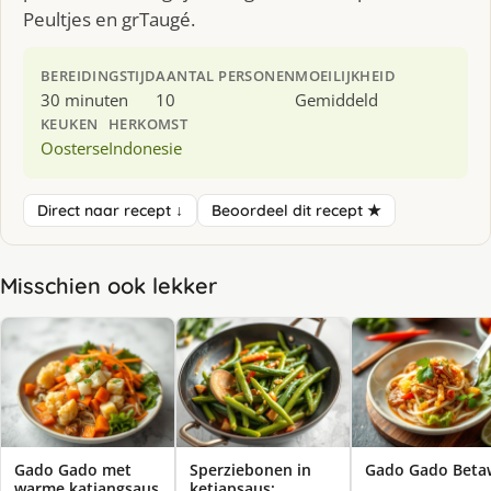
Peultjes en grTaugé.
BEREIDINGSTIJD
AANTAL PERSONEN
MOEILIJKHEID
30 minuten
10
Gemiddeld
KEUKEN
HERKOMST
Oosterse
Indonesie
Direct naar recept ↓
Beoordeel dit recept ★
Misschien ook lekker
Gado Gado met
Sperziebonen in
Gado Gado Beta
warme katjangsaus
ketjapsaus: