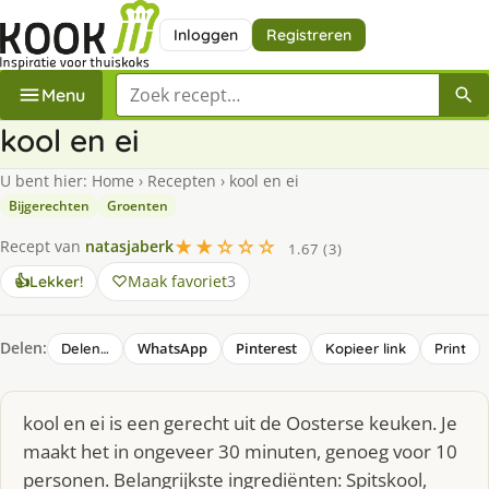
Inloggen
Registreren
Zoek een recept
Menu
kool en ei
U bent hier:
Home
›
Recepten
›
kool en ei
Bijgerechten
Groenten
★★☆☆☆
Recept van
natasjaberk
1.67 (3)
Maak favoriet
3
👍
Lekker!
Delen:
WhatsApp
Pinterest
Delen…
Kopieer link
Print
kool en ei is een gerecht uit de Oosterse keuken. Je
maakt het in ongeveer 30 minuten, genoeg voor 10
personen. Belangrijkste ingrediënten: Spitskool,