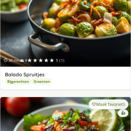
★★★★★
⏱ 30 min
👥 4
5 (1)
Balado Spruitjes
Bijgerechten
Groenten
Maak favoriet
5
👍