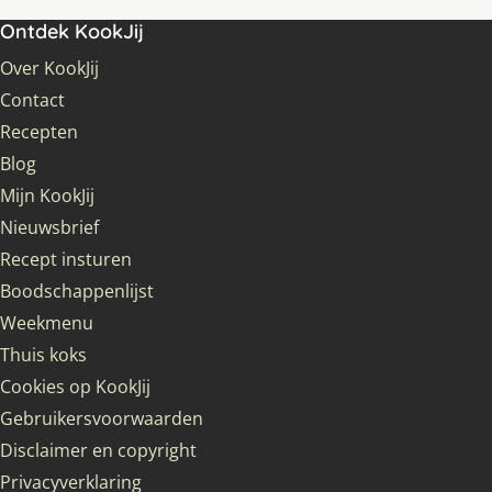
Ontdek KookJij
Over KookJij
Contact
Recepten
Blog
Mijn KookJij
Nieuwsbrief
Recept insturen
Boodschappenlijst
Weekmenu
Thuis koks
Cookies op KookJij
Gebruikersvoorwaarden
Disclaimer en copyright
Privacyverklaring