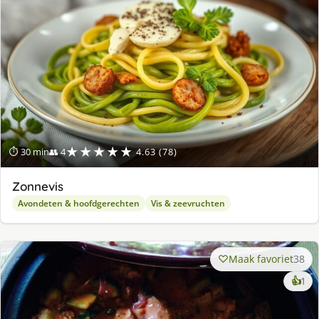
★★★★★
⏱ 30 min
👥 4
4.63 (78)
Zonnevis
Avondeten & hoofdgerechten
Vis & zeevruchten
Maak favoriet
38
ke
👍
1
lek
ge