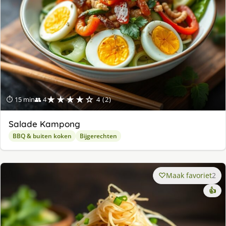
★★★★☆
⏱ 15 min
👥 4
4 (2)
Salade Kampong
BBQ & buiten koken
Bijgerechten
Maak favoriet
2
👍