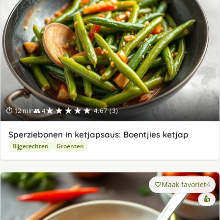
★★★★★
⏱ 12 min
👥 4
4.67 (3)
Sperziebonen in ketjapsaus: Boentjies ketjap
Bijgerechten
Groenten
Maak favoriet
4
👍