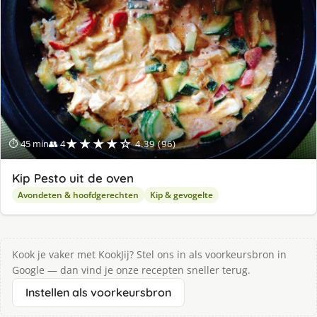
★★★★☆
⏱ 45 min
👥 4
4.39 (96)
Kip Pesto uit de oven
Avondeten & hoofdgerechten
Kip & gevogelte
Kook je vaker met KookJij? Stel ons in als voorkeursbron in
Google — dan vind je onze recepten sneller terug.
Instellen als voorkeursbron