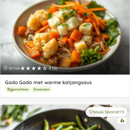
★★★★☆
⏱ 50 min
4 (6)
Gado Gado met warme katjangsaus
Bijgerechten
Groenten
Maak favoriet
19
👍