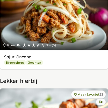
★★★☆☆
⏱ 90 min
👥 6
3.4 (5)
Sajur Cincang
Bijgerechten
Groenten
Lekker hierbij
Maak favoriet
28
ke
👍
1
lek