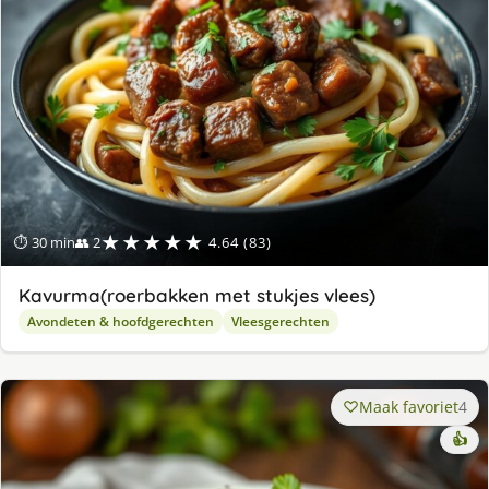
★★★★★
⏱ 30 min
👥 2
4.64 (83)
Kavurma(roerbakken met stukjes vlees)
Avondeten & hoofdgerechten
Vleesgerechten
Maak favoriet
4
👍