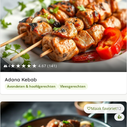
ge
★★★★★
👥 4
4.67 (141)
Adana Kebab
Avondeten & hoofdgerechten
Vleesgerechten
Maak favoriet
12
👍