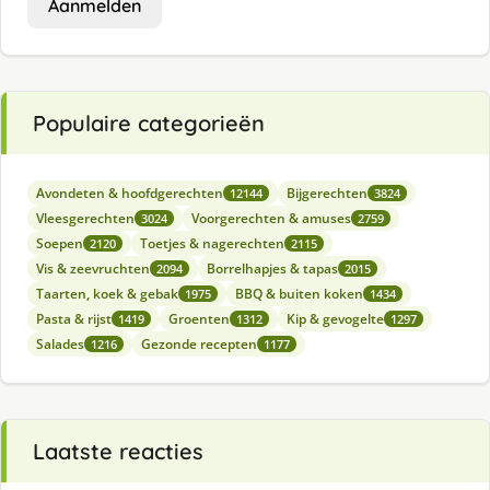
Aanmelden
Populaire categorieën
Avondeten & hoofdgerechten
Bijgerechten
12144
3824
Vleesgerechten
Voorgerechten & amuses
3024
2759
Soepen
Toetjes & nagerechten
2120
2115
Vis & zeevruchten
Borrelhapjes & tapas
2094
2015
Taarten, koek & gebak
BBQ & buiten koken
1975
1434
Pasta & rijst
Groenten
Kip & gevogelte
1419
1312
1297
Salades
Gezonde recepten
1216
1177
Laatste reacties