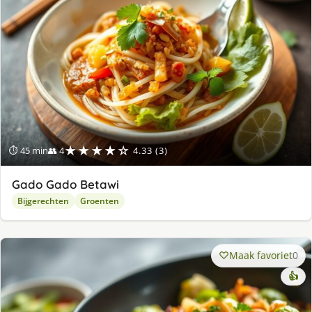
★★★★☆
⏱ 45 min
👥 4
4.33 (3)
Gado Gado Betawi
Bijgerechten
Groenten
Maak favoriet
0
👍