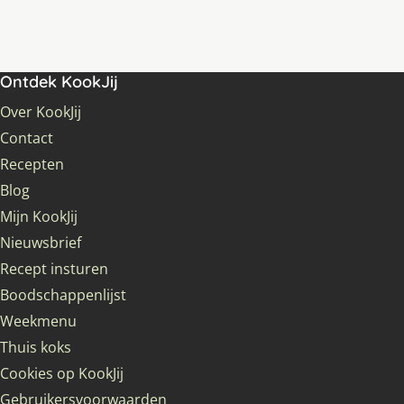
Ontdek KookJij
Over KookJij
Contact
Recepten
Blog
Mijn KookJij
Nieuwsbrief
Recept insturen
Boodschappenlijst
Weekmenu
Thuis koks
Cookies op KookJij
Gebruikersvoorwaarden