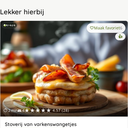
Lekker hierbij
AI-kok
Maak favoriet
6
👍
★★★★★
⏱ 2 min
👥 4
4.57 (28)
Stoverij van varkenswangetjes