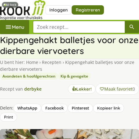
AI-kok
Inloggen
Registreren
Zoek een recept
Menu
Kippengehakt balletjes voor onze
dierbare viervoeters
U bent hier:
Home
›
Recepten
›
Kippengehakt balletjes voor onze
dierbare viervoeters
Avondeten & hoofdgerechten
Kip & gevogelte
Maak favoriet
0
Recept van
derbyke
👍
Lekker!
Delen:
WhatsApp
Facebook
Pinterest
Kopieer link
Print