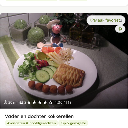
Maak favoriet
2
👍
★★★★☆
⏱ 20 min
👥 3
4.36 (11)
Vader en dochter kokkerellen
Avondeten & hoofdgerechten
Kip & gevogelte