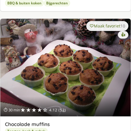
BBQ & buiten koken
Bijgerechten
Maak favoriet
10
👍
★★★★☆
⏱ 30 min
4.12 (52)
Chocolade muffins