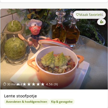
Maak favoriet
6
👍
★★★★★
⏱ 30 min
👥 4
4.56 (9)
Lente stoofpotje
Avondeten & hoofdgerechten
Kip & gevogelte