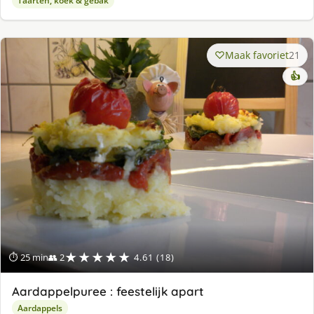
Taarten, koek & gebak
Maak favoriet
21
👍
★★★★★
⏱ 25 min
👥 2
4.61 (18)
Aardappelpuree : feestelijk apart
Aardappels