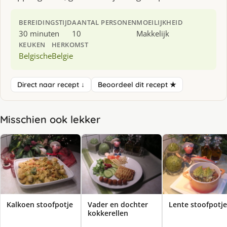
BEREIDINGSTIJD
AANTAL PERSONEN
MOEILIJKHEID
30 minuten
10
Makkelijk
KEUKEN
HERKOMST
Belgische
Belgie
Direct naar recept ↓
Beoordeel dit recept ★
Misschien ook lekker
Kalkoen stoofpotje
Vader en dochter
Lente stoofpotje
kokkerellen