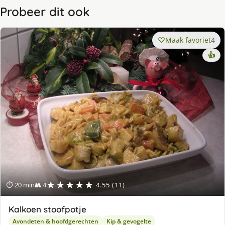
Probeer dit ook
Maak favoriet
4
👍
★★★★★
⏱ 20 min
👥 4
4.55 (11)
Kalkoen stoofpotje
Avondeten & hoofdgerechten
Kip & gevogelte