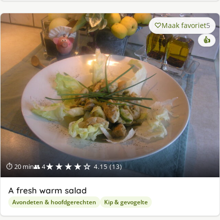
Maak favoriet
5
👍
★★★★☆
⏱ 20 min
👥 4
4.15 (13)
A fresh warm salad
Avondeten & hoofdgerechten
Kip & gevogelte