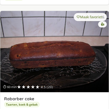
Maak favoriet
6
👍
★★★★★
⏱ 60 min
4.5 (20)
Rabarber cake
Taarten, koek & gebak