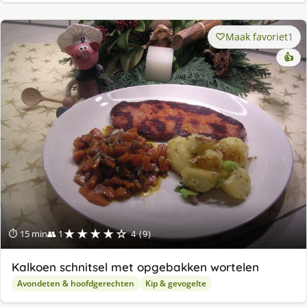
Maak favoriet
1
👍
★★★★☆
⏱ 15 min
👥 1
4 (9)
Kalkoen schnitsel met opgebakken wortelen
Avondeten & hoofdgerechten
Kip & gevogelte