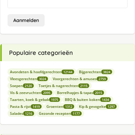
Aanmelden
Populaire categorieën
Avondeten & hoofdgerechten
Bijgerechten
12144
3824
Vleesgerechten
Voorgerechten & amuses
3024
2759
Soepen
Toetjes & nagerechten
2120
2115
Vis & zeevruchten
Borrelhapjes & tapas
2095
2015
Taarten, koek & gebak
BBQ & buiten koken
1975
1434
Pasta & rijst
Groenten
Kip & gevogelte
1419
1312
1297
Salades
Gezonde recepten
1216
1177