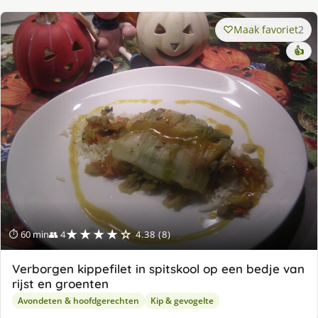
Maak favoriet
2
👍
★★★★☆
⏱ 60 min
👥 4
4.38 (8)
Verborgen kippefilet in spitskool op een bedje van
rijst en groenten
Avondeten & hoofdgerechten
Kip & gevogelte