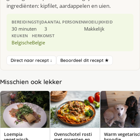
ingrediënten: kipfilet, aardappelen en uien.
BEREIDINGSTIJD
AANTAL PERSONEN
MOEILIJKHEID
30 minuten
3
Makkelijk
KEUKEN
HERKOMST
Belgische
Belgie
Direct naar recept ↓
Beoordeel dit recept ★
Misschien ook lekker
Loempia
Ovenschotel rosti
Warm vegetarisc
vegetarisch
met groenten en
broodje