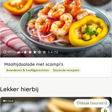
★★★☆☆
⏱ 15 min
👥 4
3.4 (5)
Maaltijdsalade met scampi’s
Avondeten & hoofdgerechten
Gezonde recepten
Lekker hierbij
AI-kok
Maak favoriet
19
👍