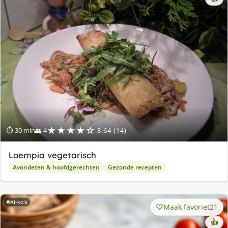
★★★★☆
⏱ 30 min
👥 4
3.64 (14)
Loempia vegetarisch
Avondeten & hoofdgerechten
Gezonde recepten
AI-kok
Maak favoriet
21
👍