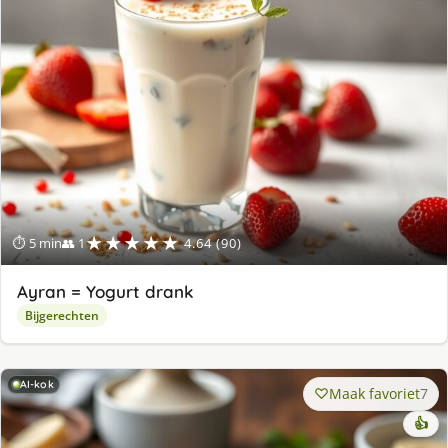
★★★★★
⏱ 5 min
👥 1
4.64 (90)
Ayran = Yogurt drank
Bijgerechten
AI-kok
Maak favoriet
7
👍