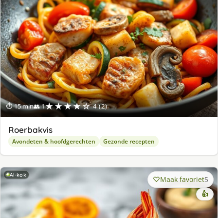
★★★★☆
⏱ 15 min
👥 1
4 (2)
Roerbakvis
Avondeten & hoofdgerechten
Gezonde recepten
AI-kok
Maak favoriet
5
👍