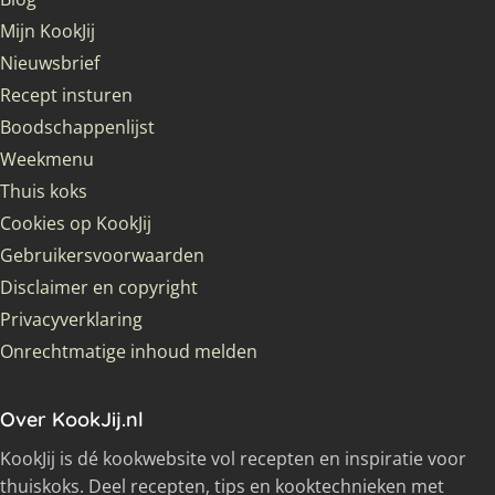
Mijn KookJij
Nieuwsbrief
Recept insturen
Boodschappenlijst
Weekmenu
Thuis koks
Cookies op KookJij
Gebruikersvoorwaarden
Disclaimer en copyright
Privacyverklaring
Onrechtmatige inhoud melden
Over KookJij.nl
KookJij is dé kookwebsite vol recepten en inspiratie voor
thuiskoks. Deel recepten, tips en kooktechnieken met