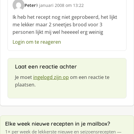
Peter
9 januari 2008 om 13:22
s
c
Ik heb het recept nog niet geprobeerd, het lijkt
h
me lekker maar 2 sneetjes brood voor 3
r
personen lijkt mij wel heeeeel erg weinig
e
e
Login om te reageren
f
:
Laat een reactie achter
Je moet
ingelogd zijn op
om een reactie te
plaatsen.
Elke week nieuwe recepten in je mailbox?
1× per week de lekkerste nieuwe en seizoensrecepten —