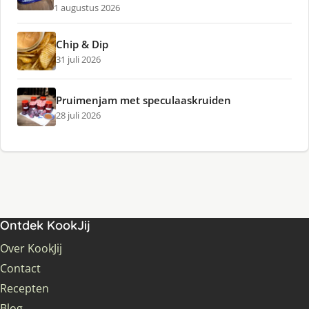
1 augustus 2026
Chip & Dip
31 juli 2026
Pruimenjam met speculaaskruiden
28 juli 2026
Ontdek KookJij
Over KookJij
Contact
Recepten
Blog