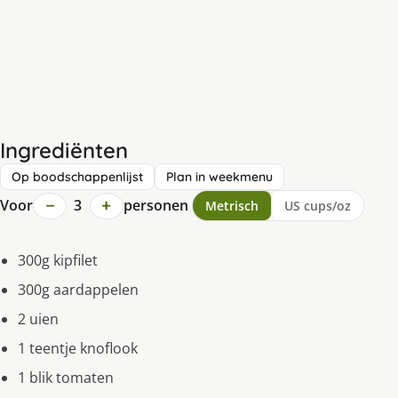
Ingrediënten
Op boodschappenlijst
Plan in weekmenu
−
+
Voor
3
personen
Metrisch
US cups/oz
300g kipfilet
300g aardappelen
2 uien
1 teentje knoflook
1 blik tomaten