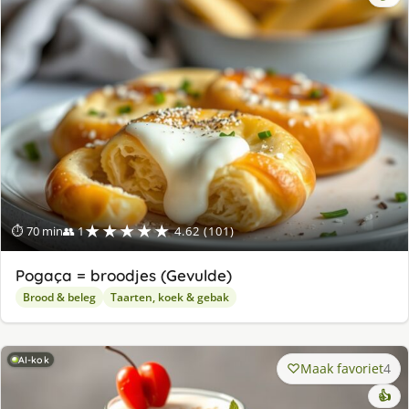
★★★★★
⏱ 70 min
👥 1
4.62 (101)
Pogaça = broodjes (Gevulde)
Brood & beleg
Taarten, koek & gebak
AI-kok
Maak favoriet
4
👍