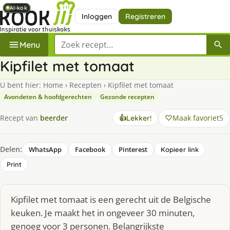
AI-kok
AI-kok
AI-kok
AI-kok
AI-kok
AI-kok
Inloggen
Registreren
Zoek een recept
Menu
Kipfilet met tomaat
U bent hier:
Home
›
Recepten
›
Kipfilet met tomaat
Avondeten & hoofdgerechten
Gezonde recepten
Maak favoriet
5
Recept van
beerder
👍
Lekker!
Delen:
WhatsApp
Facebook
Pinterest
Kopieer link
Print
Kipfilet met tomaat is een gerecht uit de Belgische
keuken. Je maakt het in ongeveer 30 minuten,
genoeg voor 3 personen. Belangrijkste