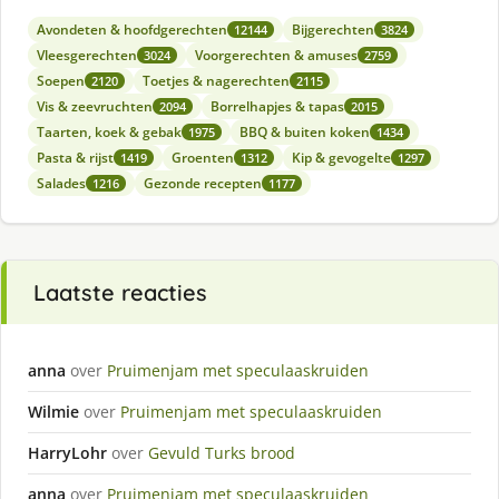
Avondeten & hoofdgerechten
Bijgerechten
12144
3824
Vleesgerechten
Voorgerechten & amuses
3024
2759
Soepen
Toetjes & nagerechten
2120
2115
Vis & zeevruchten
Borrelhapjes & tapas
2094
2015
Taarten, koek & gebak
BBQ & buiten koken
1975
1434
Pasta & rijst
Groenten
Kip & gevogelte
1419
1312
1297
Salades
Gezonde recepten
1216
1177
Laatste reacties
anna
over
Pruimenjam met speculaaskruiden
Wilmie
over
Pruimenjam met speculaaskruiden
HarryLohr
over
Gevuld Turks brood
anna
over
Pruimenjam met speculaaskruiden