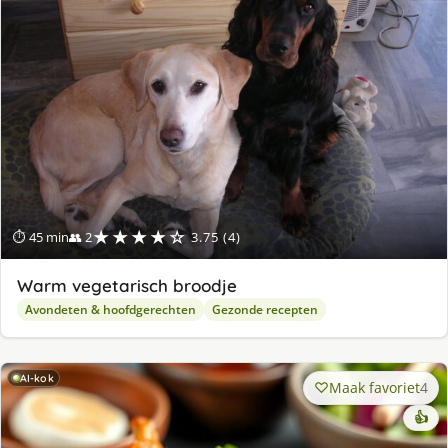
★★★★☆
⏱ 45 min
👥 2
3.75 (4)
Warm vegetarisch broodje
Avondeten & hoofdgerechten
Gezonde recepten
AI-kok
Maak favoriet
4
👍