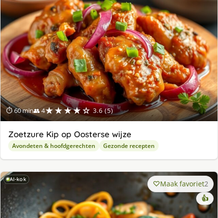
★★★★☆
⏱ 60 min
👥 4
3.6 (5)
Zoetzure Kip op Oosterse wijze
Avondeten & hoofdgerechten
Gezonde recepten
AI-kok
Maak favoriet
2
👍