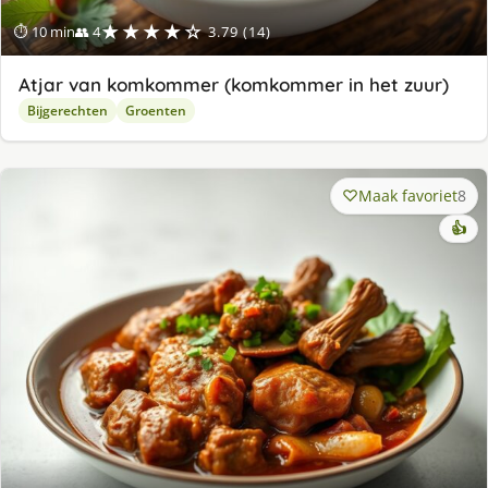
★★★★☆
⏱ 10 min
👥 4
3.79 (14)
Atjar van komkommer (komkommer in het zuur)
Bijgerechten
Groenten
Maak favoriet
8
👍