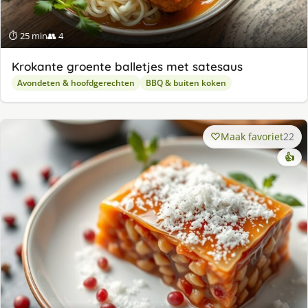
⏱ 25 min
👥 4
Krokante groente balletjes met satesaus
Avondeten & hoofdgerechten
BBQ & buiten koken
Maak favoriet
22
👍