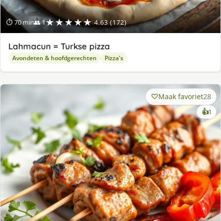
★★★★★
⏱ 70 min
👥 1
4.63 (172)
Lahmacun = Turkse pizza
Avondeten & hoofdgerechten
Pizza's
Maak favoriet
28
ke
👍
1
lek
ge