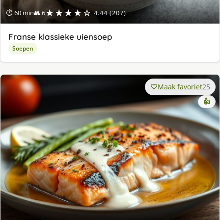
★★★★☆
⏱ 60 min
👥 6
4.44 (207)
Franse klassieke uiensoep
Soepen
Maak favoriet
25
👍