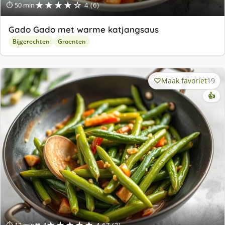
★★★★☆
⏱ 50 min
4 (6)
Gado Gado met warme katjangsaus
Bijgerechten
Groenten
Maak favoriet
19
👍