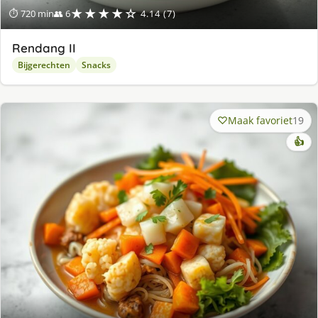
★★★★☆
⏱ 720 min
👥 6
4.14 (7)
Rendang II
Bijgerechten
Snacks
Maak favoriet
19
👍