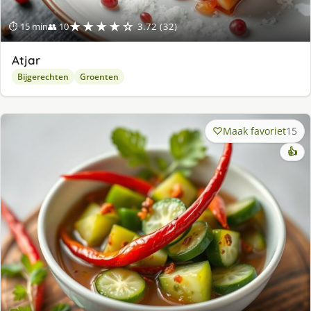
★★★★☆
⏱ 15 min
👥 10
3.72 (32)
Atjar
Bijgerechten
Groenten
Maak favoriet
15
👍