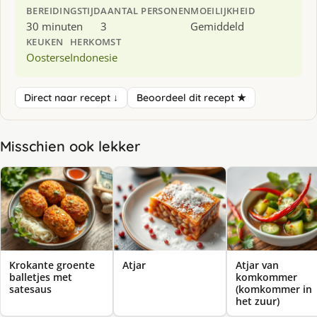
BEREIDINGSTIJD
AANTAL PERSONEN
MOEILIJKHEID
30 minuten
3
Gemiddeld
KEUKEN
HERKOMST
Oosterse
Indonesie
Direct naar recept ↓
Beoordeel dit recept ★
Misschien ook lekker
Krokante groente
Atjar
Atjar van
balletjes met
komkommer
satesaus
(komkommer in
het zuur)