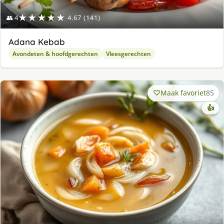
★★★★★
👥 4
4.67 (141)
Adana Kebab
Avondeten & hoofdgerechten
Vleesgerechten
Maak favoriet
85
👍