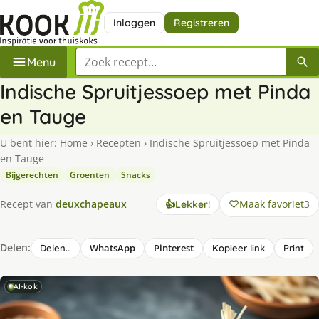
Inloggen
Registreren
Zoek een recept
Menu
Indische Spruitjessoep met Pinda
en Tauge
U bent hier:
Home
›
Recepten
›
Indische Spruitjessoep met Pinda
en Tauge
Bijgerechten
Groenten
Snacks
Maak favoriet
3
Recept van
deuxchapeaux
👍
Lekker!
Delen:
WhatsApp
Pinterest
Delen…
Kopieer link
Print
AI-kok