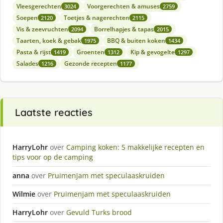
Vleesgerechten
Voorgerechten & amuses
3024
2759
Soepen
Toetjes & nagerechten
2120
2115
Vis & zeevruchten
Borrelhapjes & tapas
2094
2015
Taarten, koek & gebak
BBQ & buiten koken
1975
1434
Pasta & rijst
Groenten
Kip & gevogelte
1419
1312
1297
Salades
Gezonde recepten
1216
1177
Laatste reacties
HarryLohr
over
Camping koken: 5 makkelijke recepten en
tips voor op de camping
anna
over
Pruimenjam met speculaaskruiden
Wilmie
over
Pruimenjam met speculaaskruiden
HarryLohr
over
Gevuld Turks brood