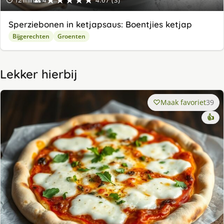
★★★★★
⏱ 12 min
👥 4
4.67 (3)
Sperziebonen in ketjapsaus: Boentjies ketjap
Bijgerechten
Groenten
Lekker hierbij
Maak favoriet
39
👍