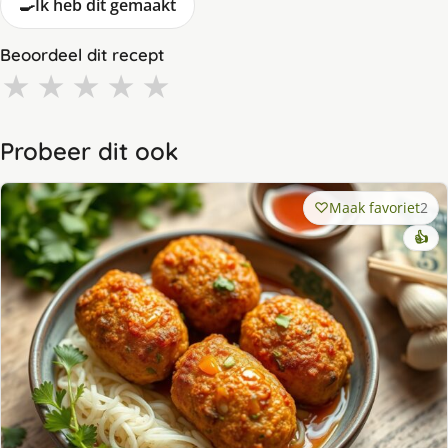
🍳
Ik heb dit gemaakt
Beoordeel dit recept
★
★
★
★
★
Probeer dit ook
Maak favoriet
2
👍