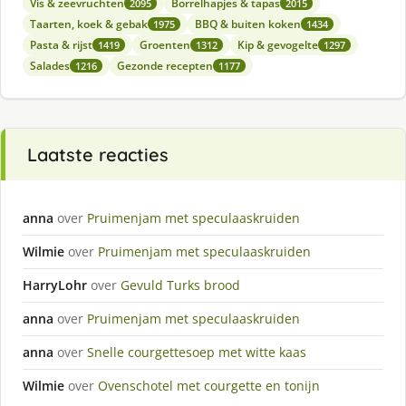
Vis & zeevruchten
Borrelhapjes & tapas
2095
2015
Taarten, koek & gebak
BBQ & buiten koken
1975
1434
Pasta & rijst
Groenten
Kip & gevogelte
1419
1312
1297
Salades
Gezonde recepten
1216
1177
Laatste reacties
anna
over
Pruimenjam met speculaaskruiden
Wilmie
over
Pruimenjam met speculaaskruiden
HarryLohr
over
Gevuld Turks brood
anna
over
Pruimenjam met speculaaskruiden
anna
over
Snelle courgettesoep met witte kaas
Wilmie
over
Ovenschotel met courgette en tonijn