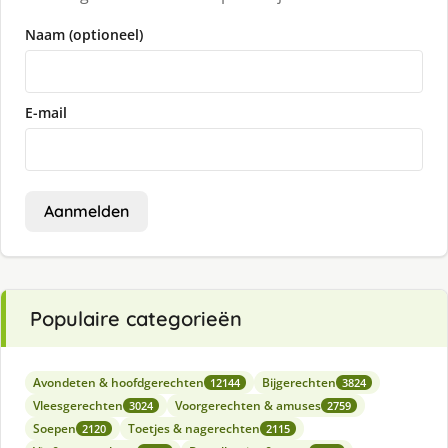
Naam (optioneel)
E-mail
Aanmelden
Populaire categorieën
Avondeten & hoofdgerechten
Bijgerechten
12144
3824
Vleesgerechten
Voorgerechten & amuses
3024
2759
Soepen
Toetjes & nagerechten
2120
2115