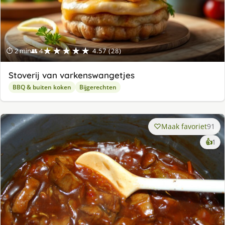
★★★★★
⏱ 2 min
👥 4
4.57 (28)
Stoverij van varkenswangetjes
BBQ & buiten koken
Bijgerechten
Maak favoriet
91
ke
👍
1
lek
ge