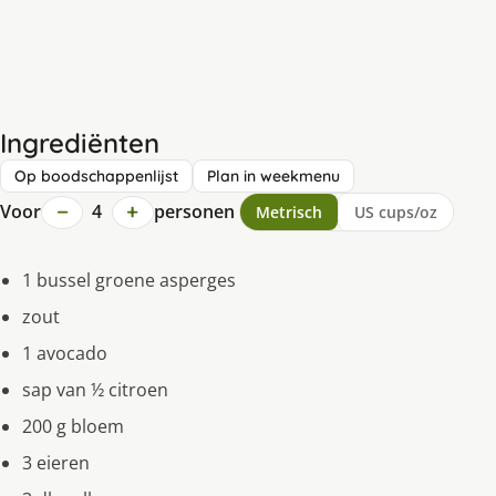
Ingrediënten
Op boodschappenlijst
Plan in weekmenu
−
+
Voor
4
personen
Metrisch
US cups/oz
1 bussel groene asperges
zout
1 avocado
sap van ½ citroen
200 g bloem
3 eieren