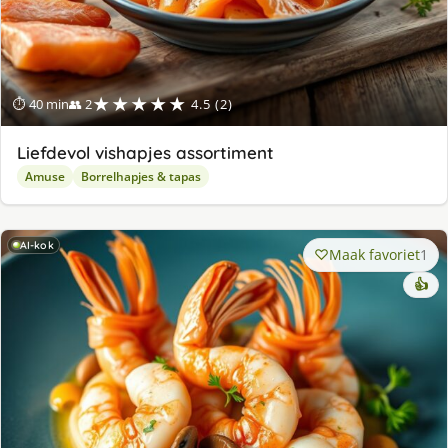
★★★★★
⏱ 40 min
👥 2
4.5 (2)
Liefdevol vishapjes assortiment
Amuse
Borrelhapjes & tapas
AI-kok
Maak favoriet
1
👍