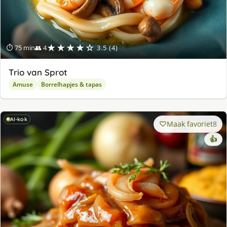
★★★★☆
⏱ 75 min
👥 4
3.5 (4)
Trio van Sprot
Amuse
Borrelhapjes & tapas
AI-kok
Maak favoriet
8
👍