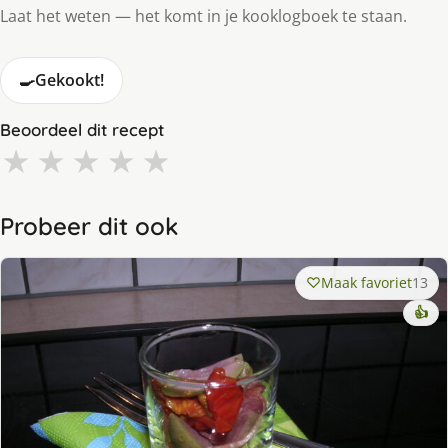
Laat het weten — het komt in je kooklogboek te staan.
🍳
Gekookt!
Beoordeel dit recept
★
★
★
★
★
Probeer dit ook
Maak favoriet
13
👍