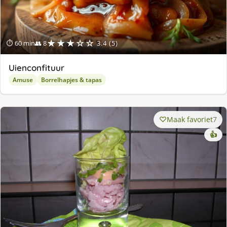
★★★☆☆
⏱ 60 min
👥 8
3.4 (5)
Uienconfituur
Amuse
Borrelhapjes & tapas
Maak favoriet
7
👍