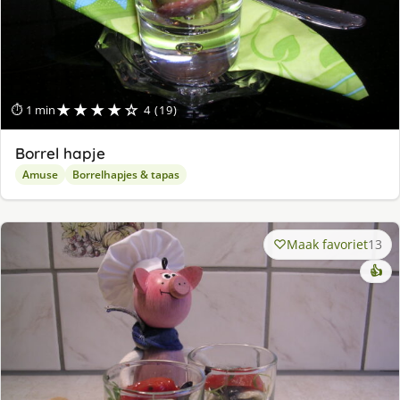
★★★★☆
⏱ 1 min
4 (19)
Borrel hapje
Amuse
Borrelhapjes & tapas
Maak favoriet
13
👍