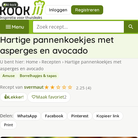
AI-kok
AI-kok
AI-kok
Inloggen
Registreren
Zoek een recept
Menu
Hartige pannenkoekjes met
asperges en avocado
U bent hier:
Home
›
Recepten
›
Hartige pannenkoekjes met
asperges en avocado
Amuse
Borrelhapjes & tapas
★★☆☆☆
Recept van
svermaut
2.25 (4)
Maak favoriet
2
👍
Lekker!
Delen:
WhatsApp
Facebook
Pinterest
Kopieer link
Print