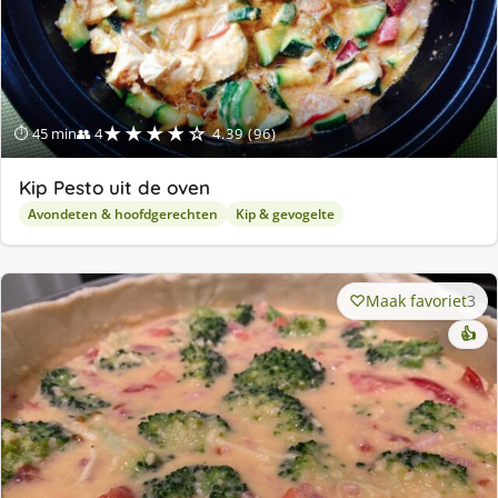
★★★★☆
⏱ 45 min
👥 4
4.39 (96)
Kip Pesto uit de oven
Avondeten & hoofdgerechten
Kip & gevogelte
Maak favoriet
3
👍