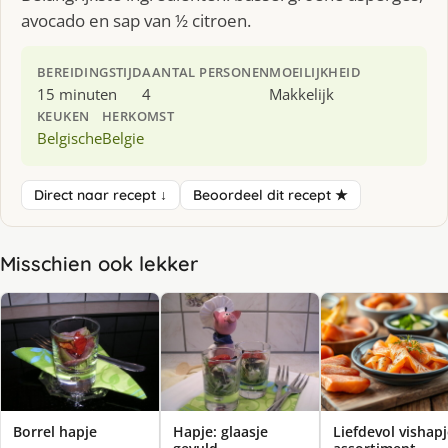
avocado en sap van ½ citroen.
BEREIDINGSTIJD
AANTAL PERSONEN
MOEILIJKHEID
15 minuten
4
Makkelijk
KEUKEN
HERKOMST
Belgische
Belgie
Direct naar recept ↓
Beoordeel dit recept ★
Misschien ook lekker
Borrel hapje
Hapje: glaasje
Liefdevol vishap