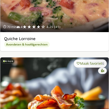
★★★★☆
⏱ 70 min
👥 4
4.29 (45)
Quiche Lorraine
Avondeten & hoofdgerechten
AI-kok
Maak favoriet
6
👍