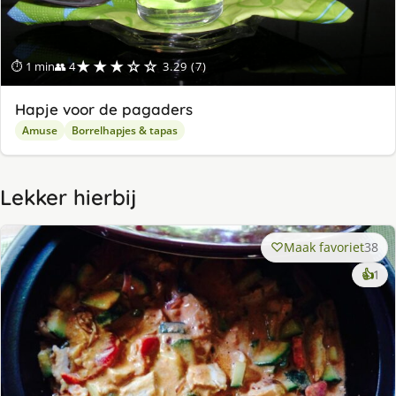
★★★☆☆
⏱ 1 min
👥 4
3.29 (7)
Hapje voor de pagaders
Amuse
Borrelhapjes & tapas
Lekker hierbij
Maak favoriet
38
ke
👍
1
lek
ge