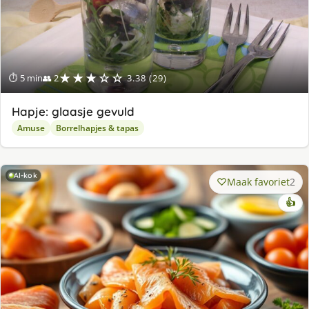
★★★☆☆
⏱ 5 min
👥 2
3.38 (29)
Hapje: glaasje gevuld
Amuse
Borrelhapjes & tapas
AI-kok
Maak favoriet
2
👍