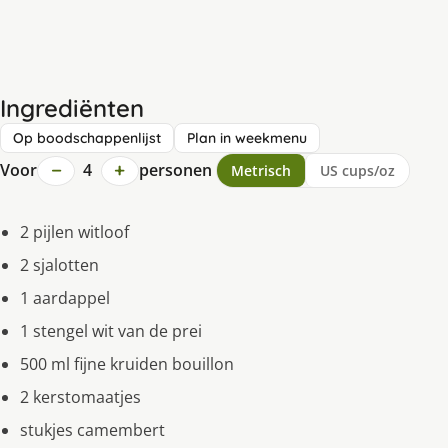
Ingrediënten
Op boodschappenlijst
Plan in weekmenu
−
+
Voor
4
personen
Metrisch
US cups/oz
2 pijlen witloof
2 sjalotten
1 aardappel
1 stengel wit van de prei
500 ml fijne kruiden bouillon
2 kerstomaatjes
stukjes camembert