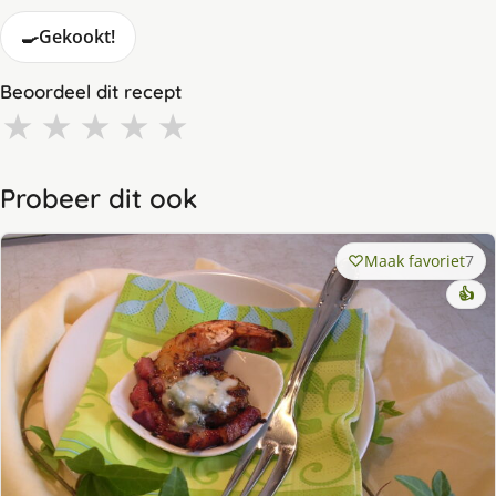
🍳
Gekookt!
Beoordeel dit recept
★
★
★
★
★
Probeer dit ook
Maak favoriet
7
👍