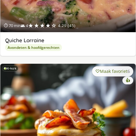
★★★★☆
⏱ 70 min
👥 4
4.29 (45)
Quiche Lorraine
Avondeten & hoofdgerechten
AI-kok
Maak favoriet
6
👍