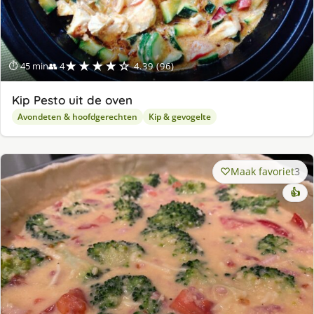
★★★★☆
⏱ 45 min
👥 4
4.39 (96)
Kip Pesto uit de oven
Avondeten & hoofdgerechten
Kip & gevogelte
Maak favoriet
3
👍