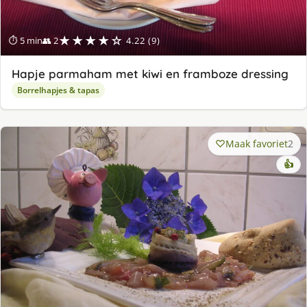
★★★★☆
⏱ 5 min
👥 2
4.22 (9)
Hapje parmaham met kiwi en framboze dressing
Borrelhapjes & tapas
Maak favoriet
2
👍