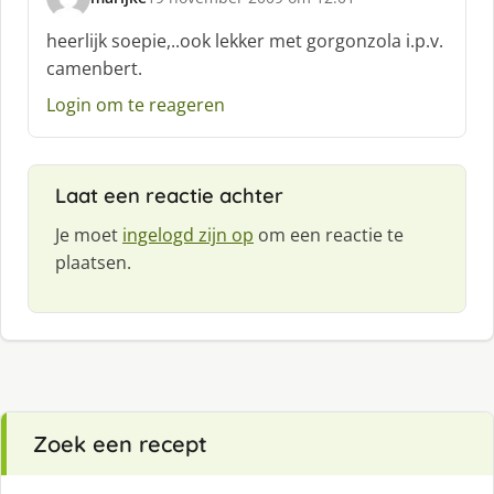
s
c
heerlijk soepie,..ook lekker met gorgonzola i.p.v.
h
camenbert.
r
e
Login om te reageren
e
f
:
Laat een reactie achter
Je moet
ingelogd zijn op
om een reactie te
plaatsen.
Zoek een recept