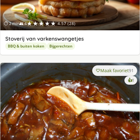
★★★★★
⏱ 2 min
👥 4
4.57 (28)
Stoverij van varkenswangetjes
BBQ & buiten koken
Bijgerechten
Maak favoriet
91
ke
👍
1
lek
ge