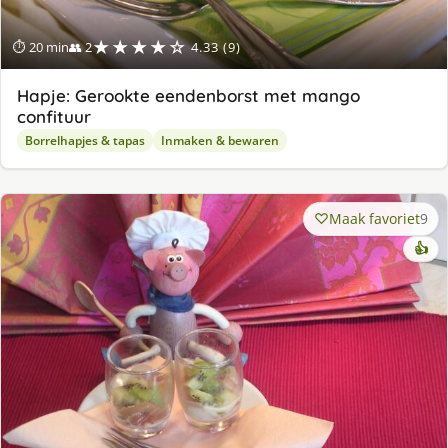
★★★★☆
⏱ 20 min
👥 2
4.33 (9)
Hapje: Gerookte eendenborst met mango
confituur
Borrelhapjes & tapas
Inmaken & bewaren
Maak favoriet
9
👍