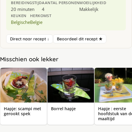
BEREIDINGSTIJD
AANTAL PERSONEN
MOEILIJKHEID
20 minuten
4
Makkelijk
KEUKEN
HERKOMST
Belgische
Belgie
Direct naar recept ↓
Beoordeel dit recept ★
Misschien ook lekker
Hapje: scampi met
Borrel hapje
Hapje : eerste
gerookt spek
hoofdstuk van d
maaltijd