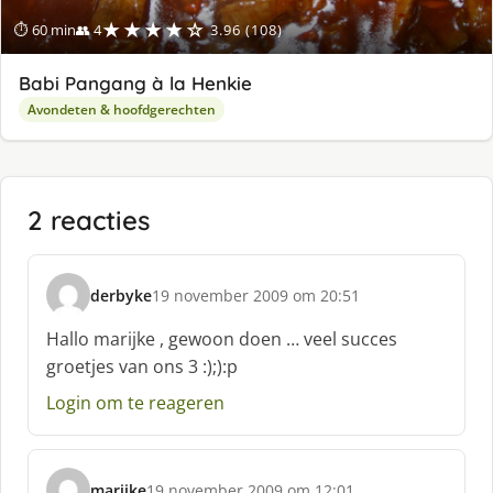
★★★★☆
⏱ 60 min
👥 4
3.96 (108)
Babi Pangang à la Henkie
Avondeten & hoofdgerechten
2 reacties
derbyke
19 november 2009 om 20:51
s
c
Hallo marijke , gewoon doen … veel succes
h
groetjes van ons 3 :);):p
r
e
Login om te reageren
e
f
:
marijke
19 november 2009 om 12:01