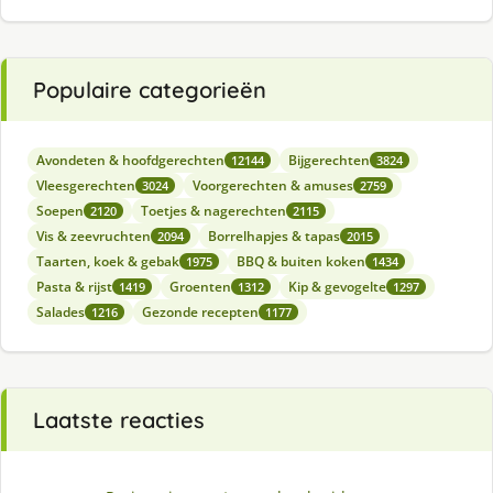
Populaire categorieën
Avondeten & hoofdgerechten
Bijgerechten
12144
3824
Vleesgerechten
Voorgerechten & amuses
3024
2759
Soepen
Toetjes & nagerechten
2120
2115
Vis & zeevruchten
Borrelhapjes & tapas
2094
2015
Taarten, koek & gebak
BBQ & buiten koken
1975
1434
Pasta & rijst
Groenten
Kip & gevogelte
1419
1312
1297
Salades
Gezonde recepten
1216
1177
Laatste reacties