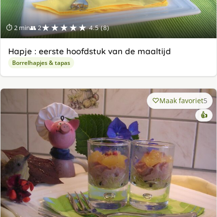
★★★★★
⏱ 2 min
👥 2
4.5 (8)
Hapje : eerste hoofdstuk van de maaltijd
Borrelhapjes & tapas
Maak favoriet
5
👍