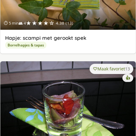
★★★★☆
⏱ 5 min
👥 4
4.38 (13)
Hapje: scampi met gerookt spek
Borrelhapjes & tapas
Maak favoriet
13
👍