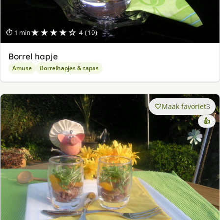
★★★★☆
⏱ 1 min
4 (19)
Borrel hapje
Amuse
Borrelhapjes & tapas
Maak favoriet
3
👍