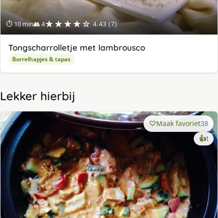
★★★★☆
⏱ 10 min
👥 4
4.43 (7)
Tongscharrolletje met lambrousco
Borrelhapjes & tapas
Lekker hierbij
Maak favoriet
38
ke
👍
1
lek
ge