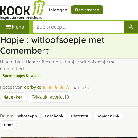
Inloggen
Registreren
Zoek een recept
Menu
Hapje : witloofsoepje met
Camembert
U bent hier:
Home
›
Recepten
›
Hapje : witloofsoepje met
Camembert
Borrelhapjes & tapas
★★★★☆
Recept van
derbyke
4.11 (9)
Maak favoriet
10
👍
Lekker!
Delen:
WhatsApp
Facebook
Pinterest
Kopieer link
Print