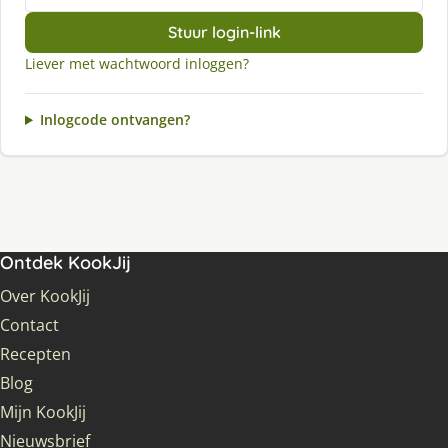
Stuur login-link
Liever met wachtwoord inloggen?
Inlogcode ontvangen?
Ontdek KookJij
Over KookJij
Contact
Recepten
Blog
Mijn KookJij
Nieuwsbrief