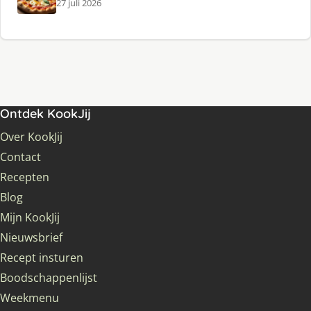
27 juli 2026
Ontdek KookJij
Over KookJij
Contact
Recepten
Blog
Mijn KookJij
Nieuwsbrief
Recept insturen
Boodschappenlijst
Weekmenu