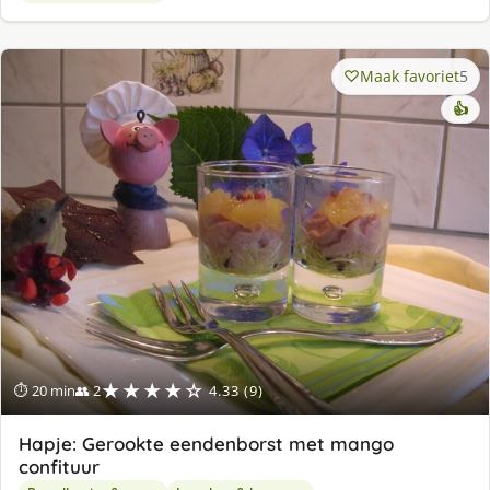
Maak favoriet
5
👍
★★★★☆
⏱ 20 min
👥 2
4.33 (9)
Hapje: Gerookte eendenborst met mango
confituur