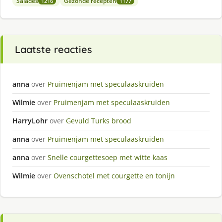
Salades
Gezonde recepten
1216
1177
Laatste reacties
anna
over
Pruimenjam met speculaaskruiden
Wilmie
over
Pruimenjam met speculaaskruiden
HarryLohr
over
Gevuld Turks brood
anna
over
Pruimenjam met speculaaskruiden
anna
over
Snelle courgettesoep met witte kaas
Wilmie
over
Ovenschotel met courgette en tonijn