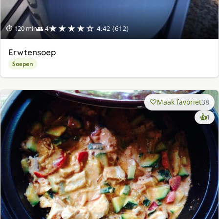
★★★★☆
⏱ 120 min
👥 4
4.42 (612)
Erwtensoep
Soepen
Maak favoriet
38
ke
👍
1
lek
ge