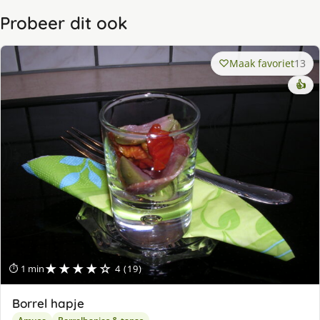
Probeer dit ook
Maak favoriet
13
👍
★★★★☆
⏱ 1 min
4 (19)
Borrel hapje