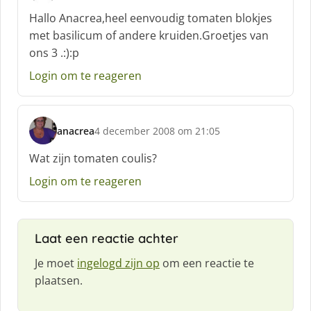
c
Hallo Anacrea,heel eenvoudig tomaten blokjes
h
met basilicum of andere kruiden.Groetjes van
r
ons 3 .:):p
e
e
Login om te reageren
f
:
anacrea
4 december 2008 om 21:05
s
c
Wat zijn tomaten coulis?
h
Login om te reageren
r
e
e
f
Laat een reactie achter
:
Je moet
ingelogd zijn op
om een reactie te
plaatsen.