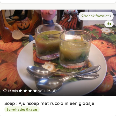
Maak favoriet
3
👍
★★★★☆
⏱ 15 min
4.25 (8)
Soep : Ajuinsoep met rucola in een glaasje
Borrelhapjes & tapas