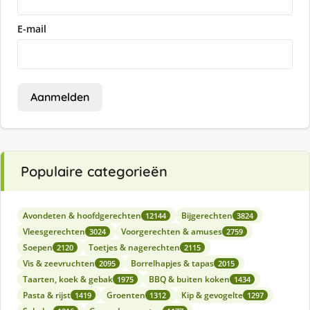
E-mail
Aanmelden
Populaire categorieën
Avondeten & hoofdgerechten
Bijgerechten
12144
3824
Vleesgerechten
Voorgerechten & amuses
3024
2759
Soepen
Toetjes & nagerechten
2120
2115
Vis & zeevruchten
Borrelhapjes & tapas
2095
2015
Taarten, koek & gebak
BBQ & buiten koken
1975
1434
Pasta & rijst
Groenten
Kip & gevogelte
1419
1312
1297