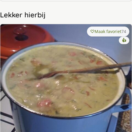
Lekker hierbij
Maak favoriet
74
👍