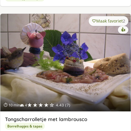
Maak favoriet
2
👍
★★★★☆
⏱ 10 min
👥 4
4.43 (7)
Tongscharrolletje met lambrousco
Borrelhapjes & tapas