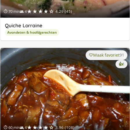
★★★★☆
⏱ 70 min
👥 4
4.29 (45)
Quiche Lorraine
Avondeten & hoofdgerechten
Maak favoriet
91
ke
👍
1
lek
ge
★★★★☆
⏱ 60 min
👥 4
3.96 (108)