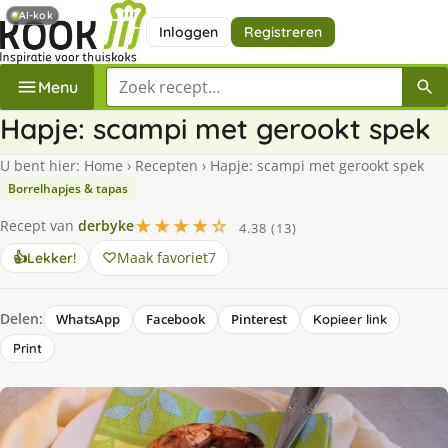
AI-kok
Inloggen
Registreren
Zoek een recept
Menu
Hapje: scampi met gerookt spek
U bent hier:
Home
›
Recepten
›
Hapje: scampi met gerookt spek
Borrelhapjes & tapas
★★★★☆
Recept van
derbyke
4.38 (13)
Maak favoriet
7
👍
Lekker!
Delen:
WhatsApp
Facebook
Pinterest
Kopieer link
Print