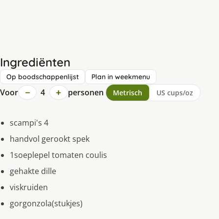
Ingrediënten
Op boodschappenlijst
Plan in weekmenu
−
+
Voor
4
personen
Metrisch
US cups/oz
scampi's 4
handvol gerookt spek
1soeplepel tomaten coulis
gehakte dille
viskruiden
gorgonzola(stukjes)