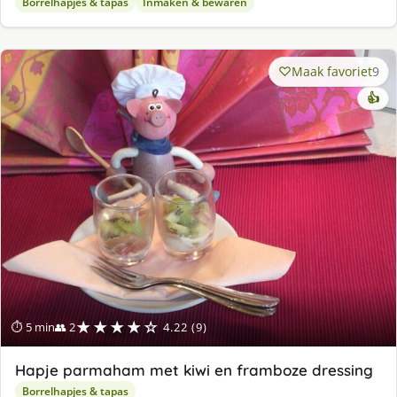
Borrelhapjes & tapas
Inmaken & bewaren
Maak favoriet
9
👍
★★★★☆
⏱ 5 min
👥 2
4.22 (9)
Hapje parmaham met kiwi en framboze dressing
Borrelhapjes & tapas