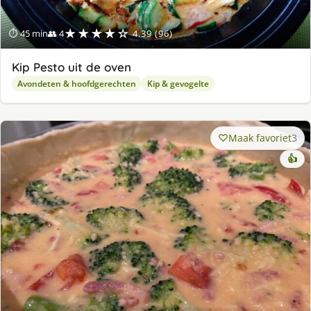
★★★★☆
⏱ 45 min
👥 4
4.39 (96)
Kip Pesto uit de oven
Avondeten & hoofdgerechten
Kip & gevogelte
Maak favoriet
3
👍