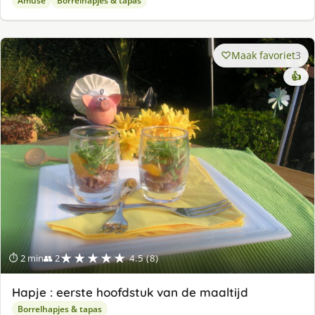
Amuse
Borrelhapjes & tapas
Maak favoriet
3
👍
★★★★★
⏱ 2 min
👥 2
4.5 (8)
Hapje : eerste hoofdstuk van de maaltijd
Borrelhapjes & tapas