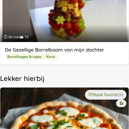
⏱ 60 min
👥 10
De Gezellige Borrelboom van mijn dochter
Borrelhapjes & tapas
Kerst
Lekker hierbij
Maak favoriet
39
👍