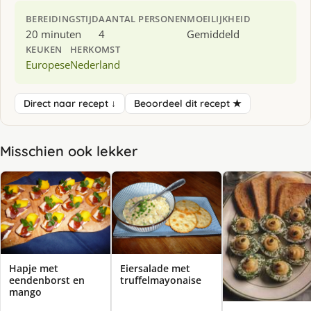
BEREIDINGSTIJD
AANTAL PERSONEN
MOEILIJKHEID
20 minuten
4
Gemiddeld
KEUKEN
HERKOMST
Europese
Nederland
Direct naar recept ↓
Beoordeel dit recept ★
Misschien ook lekker
Hapje met
Eiersalade met
eendenborst en
truffelmayonaise
mango