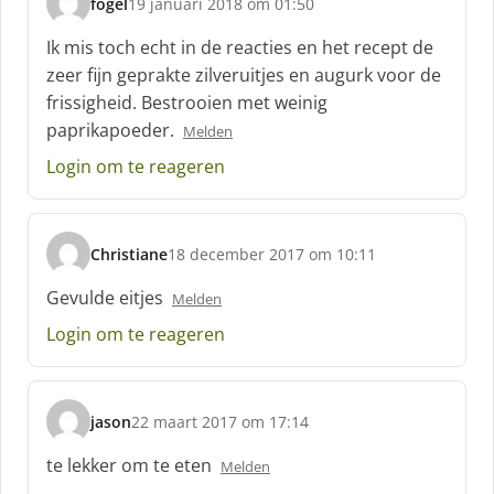
fogel
19 januari 2018 om 01:50
s
c
Ik mis toch echt in de reacties en het recept de
h
zeer fijn geprakte zilveruitjes en augurk voor de
r
frissigheid. Bestrooien met weinig
e
paprikapoeder.
e
Melden
f
Login om te reageren
:
Christiane
18 december 2017 om 10:11
s
c
Gevulde eitjes
Melden
h
Login om te reageren
r
e
e
f
jason
22 maart 2017 om 17:14
:
s
c
te lekker om te eten
Melden
h