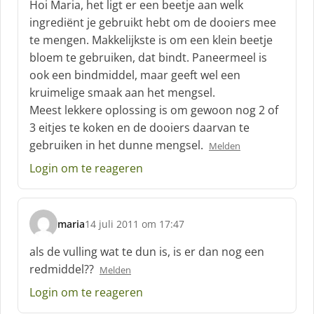
Hoi Maria, het ligt er een beetje aan welk
h
ingrediënt je gebruikt hebt om de dooiers mee
r
te mengen. Makkelijkste is om een klein beetje
e
bloem te gebruiken, dat bindt. Paneermeel is
e
f
ook een bindmiddel, maar geeft wel een
:
kruimelige smaak aan het mengsel.
Meest lekkere oplossing is om gewoon nog 2 of
3 eitjes te koken en de dooiers daarvan te
gebruiken in het dunne mengsel.
Melden
Login om te reageren
maria
14 juli 2011 om 17:47
s
c
als de vulling wat te dun is, is er dan nog een
h
redmiddel??
Melden
r
e
Login om te reageren
e