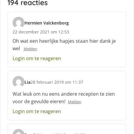
194 reacties
Hermien Valckenborg
s
22 december 2021 om 12:53
c
h
Oh wat een heerlijke hapjes staan hier dank je
r
wel
Melden
e
e
Login om te reageren
f
:
Lia
28 februari 2019 om 11:37
s
c
Wat leuk om nu eens andere recepten te zien
h
voor de gevulde eieren!
Melden
r
e
Login om te reageren
e
f
: