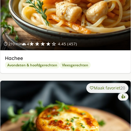
★★★★☆
⏱ 210 min
👥 4
4.45 (457)
Hachee
Avondeten & hoofdgerechten
Vleesgerechten
Maak favoriet
20
👍