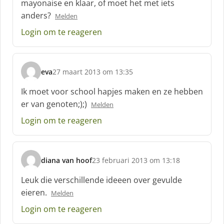
mayonaise en klaar, of moet het met iets
e
anders?
e
Melden
f
Login om te reageren
:
eva
27 maart 2013 om 13:35
s
c
Ik moet voor school hapjes maken en ze hebben
h
er van genoten;);)
Melden
r
e
Login om te reageren
e
f
:
diana van hoof
23 februari 2013 om 13:18
s
c
Leuk die verschillende ideeen over gevulde
h
eieren.
Melden
r
e
Login om te reageren
e