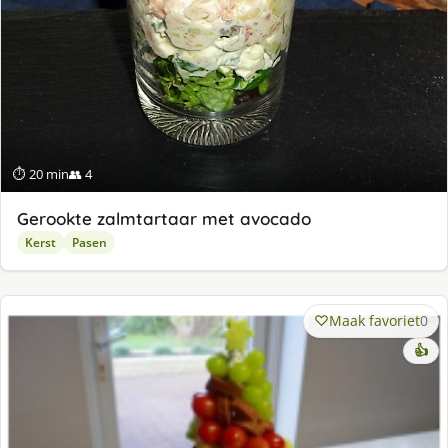
⏱ 20 min
👥 4
Gerookte zalmtartaar met avocado
Kerst
Pasen
Maak favoriet
0
👍