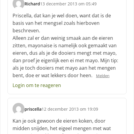
Richard
13 december 2013 om 05:49
s
c
Priscella, dat kan je wel doen, want dat is de
h
basis van het mengsel zoals hierboven
r
beschreven.
e
Alleen zal er dan weinig smaak aan de eieren
e
f
zitten, mayonaise is namelijk ook gemaakt van
:
eieren, dus als je de dooiers mengt met mayo,
dan proef je eigenlijk een ei met mayo. Mijn tip:
als je toch dooiers met mayo aan het mengen
bent, doe er wat lekkers door heen.
Melden
Login om te reageren
priscella
12 december 2013 om 19:09
s
c
Kan je ook gewoon de eieren koken, door
h
midden snijden, het eigeel mengen met wat
r