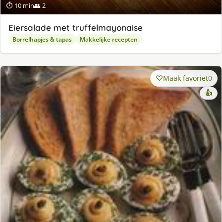
⏱ 10 min
👥 2
Eiersalade met truffelmayonaise
Borrelhapjes & tapas
Makkelijke recepten
Maak favoriet
0
👍