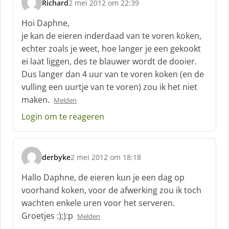
Richard
2 mei 2012 om 22:39
s
c
Hoi Daphne,
h
je kan de eieren inderdaad van te voren koken,
r
echter zoals je weet, hoe langer je een gekookt
e
ei laat liggen, des te blauwer wordt de dooier.
e
f
Dus langer dan 4 uur van te voren koken (en de
:
vulling een uurtje van te voren) zou ik het niet
maken.
Melden
Login om te reageren
derbyke
2 mei 2012 om 18:18
s
c
Hallo Daphne, de eieren kun je een dag op
h
voorhand koken, voor de afwerking zou ik toch
r
wachten enkele uren voor het serveren.
e
Groetjes :);):p
e
Melden
f