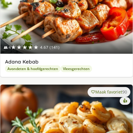
★★★★★
👥 4
4.67 (141)
Adana Kebab
Avondeten & hoofdgerechten
Vleesgerechten
Maak favoriet
90
👍