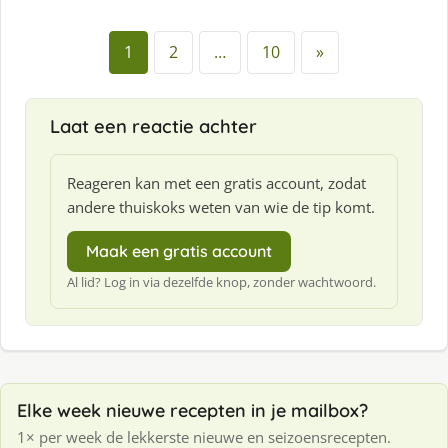
f
:
1
2
…
10
»
Laat een reactie achter
Reageren kan met een gratis account, zodat
andere thuiskoks weten van wie de tip komt.
Maak een gratis account
Al lid? Log in via dezelfde knop, zonder wachtwoord.
Elke week nieuwe recepten in je mailbox?
1× per week de lekkerste nieuwe en seizoensrecepten.