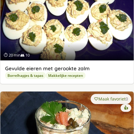
⏱ 20 min
👥 10
Gevulde eieren met gerookte zalm
Borrelhapjes & tapas
Makkelijke recepten
Maak favoriet
0
👍