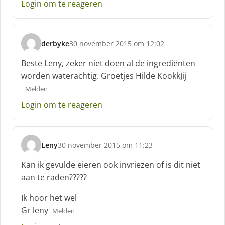
Login om te reageren
r
e
e
f
derbyke
30 november 2015 om 12:02
:
s
c
Beste Leny, zeker niet doen al de ingrediënten
h
worden waterachtig. Groetjes Hilde KookkJij
r
Melden
e
e
Login om te reageren
f
:
Leny
30 november 2015 om 11:23
s
c
Kan ik gevulde eieren ook invriezen of is dit niet
h
aan te raden?????
r
e
Ik hoor het wel
e
Gr leny
Melden
f
: