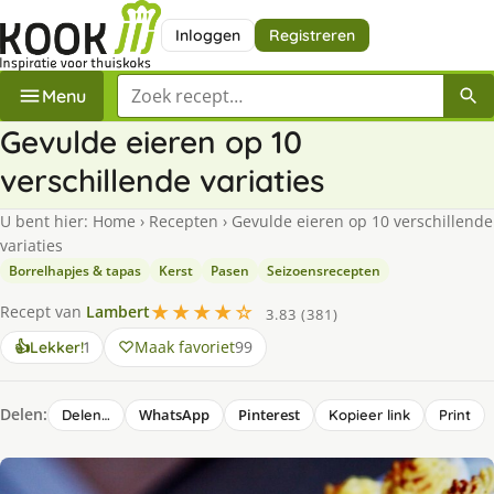
Inloggen
Registreren
Zoek een recept
Menu
Gevulde eieren op 10
verschillende variaties
U bent hier:
Home
›
Recepten
›
Gevulde eieren op 10 verschillende
variaties
Borrelhapjes & tapas
Kerst
Pasen
Seizoensrecepten
★★★★☆
Recept van
Lambert
3.83 (381)
keer
Maak favoriet
99
👍
Lekker!
1
lekker
gevonden
Delen:
WhatsApp
Pinterest
Delen…
Kopieer link
Print