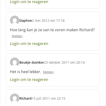
Login om te reageren
:
Daphne
2 mei 2012 om 17:18
s
c
Hoe lang kan je ze van te voren maken Richard?
h
Melden
r
e
Login om te reageren
e
f
:
Boukje duinker
23 oktober 2011 om 20:14
s
c
Het is heel lekker.
Melden
h
Login om te reageren
r
e
e
f
Richard
15 juli 2011 om 23:15
:
s
c