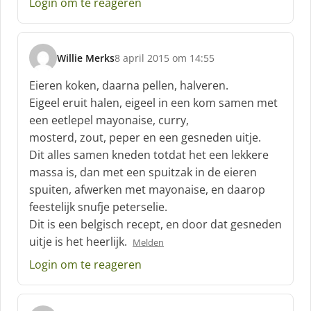
Login om te reageren
Willie Merks
8 april 2015 om 14:55
s
c
Eieren koken, daarna pellen, halveren.
h
Eigeel eruit halen, eigeel in een kom samen met
r
een eetlepel mayonaise, curry,
e
mosterd, zout, peper en een gesneden uitje.
e
f
Dit alles samen kneden totdat het een lekkere
:
massa is, dan met een spuitzak in de eieren
spuiten, afwerken met mayonaise, en daarop
feestelijk snufje peterselie.
Dit is een belgisch recept, en door dat gesneden
uitje is het heerlijk.
Melden
Login om te reageren