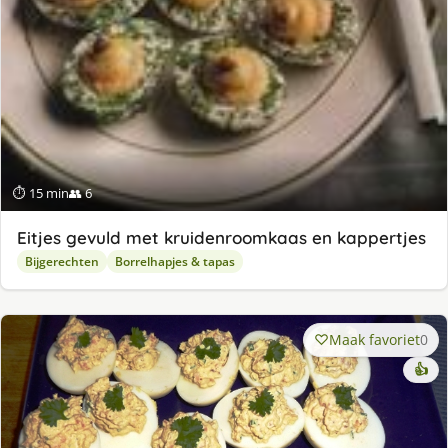
⏱ 15 min
👥 6
Eitjes gevuld met kruidenroomkaas en kappertjes
Bijgerechten
Borrelhapjes & tapas
Maak favoriet
0
👍