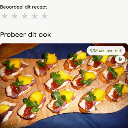
Beoordeel dit recept
★
★
★
★
★
Probeer dit ook
Maak favoriet
0
👍