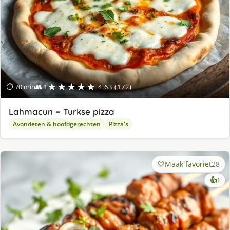
★★★★★
⏱ 70 min
👥 1
4.63 (172)
Lahmacun = Turkse pizza
Avondeten & hoofdgerechten
Pizza's
Maak favoriet
28
ke
👍
1
lek
ge