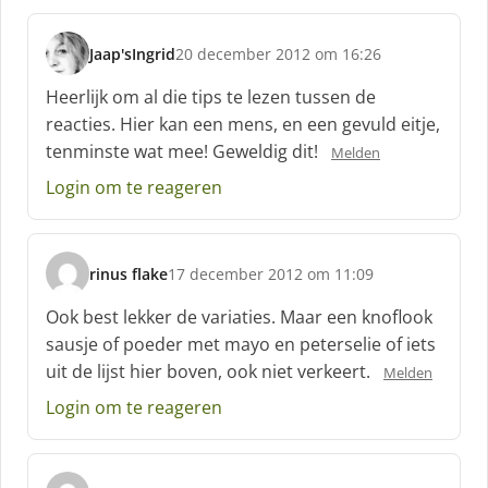
f
:
Jaap'sIngrid
20 december 2012 om 16:26
s
c
Heerlijk om al die tips te lezen tussen de
h
reacties. Hier kan een mens, en een gevuld eitje,
r
tenminste wat mee! Geweldig dit!
Melden
e
e
Login om te reageren
f
:
rinus flake
17 december 2012 om 11:09
s
c
Ook best lekker de variaties. Maar een knoflook
h
sausje of poeder met mayo en peterselie of iets
r
uit de lijst hier boven, ook niet verkeert.
Melden
e
e
Login om te reageren
f
: