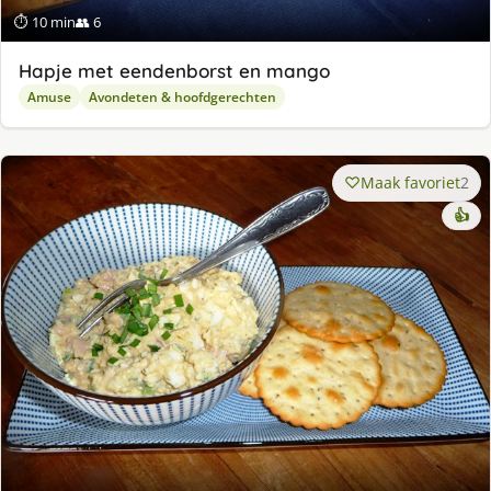
⏱ 10 min
👥 6
Hapje met eendenborst en mango
Amuse
Avondeten & hoofdgerechten
Maak favoriet
2
👍