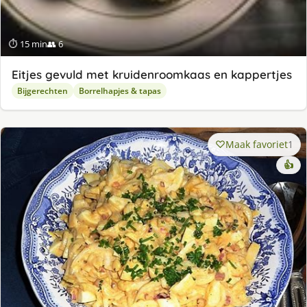
⏱ 15 min
👥 6
Eitjes gevuld met kruidenroomkaas en kappertjes
Bijgerechten
Borrelhapjes & tapas
Maak favoriet
1
👍