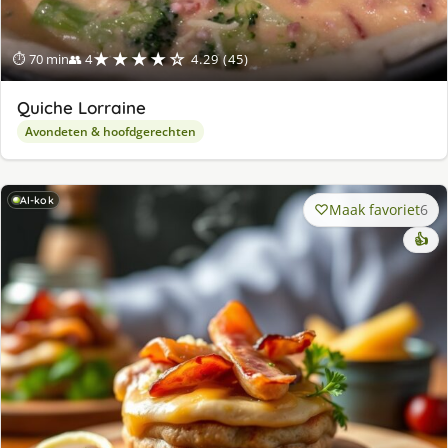
★★★★☆
⏱ 70 min
👥 4
4.29 (45)
Quiche Lorraine
Avondeten & hoofdgerechten
AI-kok
Maak favoriet
6
👍