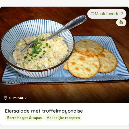
Maak favoriet
2
👍
⏱ 10 min
👥 2
Eiersalade met truffelmayonaise
Borrelhapjes & tapas
Makkelijke recepten