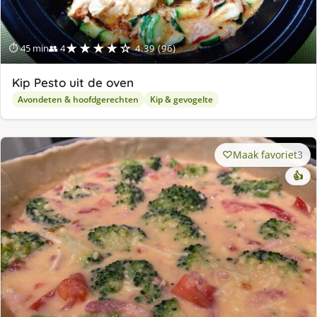
★★★★☆
⏱ 45 min
👥 4
4.39 (96)
Kip Pesto uit de oven
Avondeten & hoofdgerechten
Kip & gevogelte
Maak favoriet
3
👍