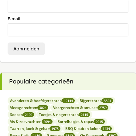
E-mail
Aanmelden
Populaire categorieën
Avondeten & hoofdgerechten
Bijgerechten
12144
3824
Vleesgerechten
Voorgerechten & amuses
3024
2759
Soepen
Toetjes & nagerechten
2120
2115
Vis & zeevruchten
Borrelhapjes & tapas
2094
2015
Taarten, koek & gebak
BBQ & buiten koken
1975
1434
Pasta & rijst
Groenten
Kip & gevogelte
1419
1312
1297