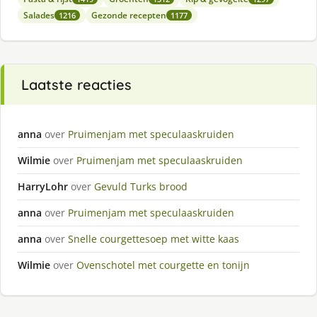
Salades
Gezonde recepten
1216
1177
Laatste reacties
anna
over
Pruimenjam met speculaaskruiden
Wilmie
over
Pruimenjam met speculaaskruiden
HarryLohr
over
Gevuld Turks brood
anna
over
Pruimenjam met speculaaskruiden
anna
over
Snelle courgettesoep met witte kaas
Wilmie
over
Ovenschotel met courgette en tonijn