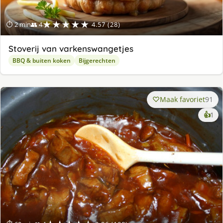
★★★★★
⏱ 2 min
👥 4
4.57 (28)
Stoverij van varkenswangetjes
BBQ & buiten koken
Bijgerechten
Maak favoriet
91
ke
👍
1
lek
ge