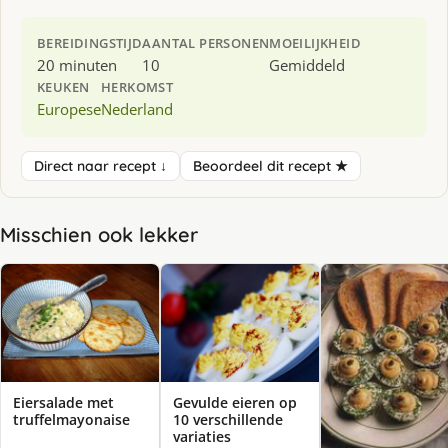
BEREIDINGSTIJD
AANTAL PERSONEN
MOEILIJKHEID
20 minuten
10
Gemiddeld
KEUKEN
HERKOMST
Europese
Nederland
Direct naar recept ↓
Beoordeel dit recept ★
Misschien ook lekker
Eiersalade met
Gevulde eieren op
truffelmayonaise
10 verschillende
variaties