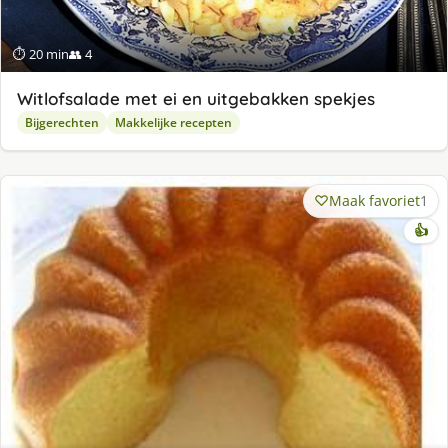
⏱ 20 min
👥 4
Witlofsalade met ei en uitgebakken spekjes
Bijgerechten
Makkelijke recepten
Maak favoriet
1
👍