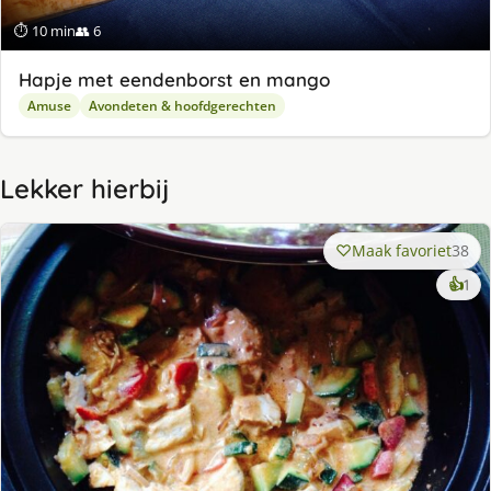
⏱ 10 min
👥 6
Hapje met eendenborst en mango
Amuse
Avondeten & hoofdgerechten
Lekker hierbij
Maak favoriet
38
ke
👍
1
lek
ge