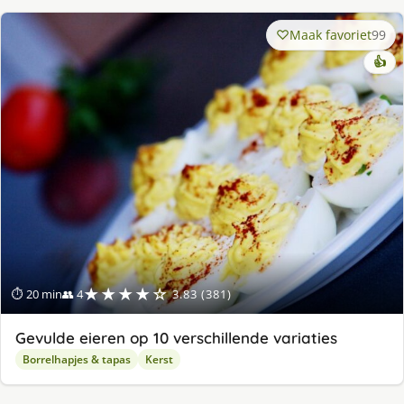
Maak favoriet
99
👍
★★★★☆
⏱ 20 min
👥 4
3.83 (381)
Gevulde eieren op 10 verschillende variaties
Borrelhapjes & tapas
Kerst