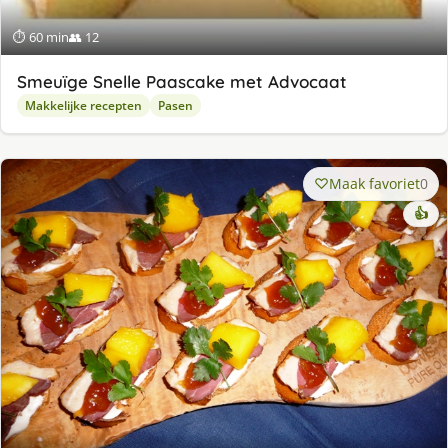
⏱ 60 min
👥 12
Smeuïge Snelle Paascake met Advocaat
Makkelijke recepten
Pasen
Maak favoriet
0
👍