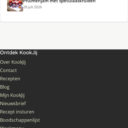
Pruimenjam met speculaaskruiden
28 juli 2026
Ontdek KookJij
Over KookJij
Contact
Recepten
Blog
Mijn KookJij
Nieuwsbrief
Recept insturen
Boodschappenlijst