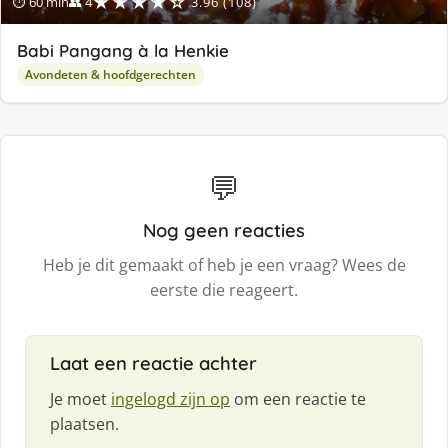
★★★★☆
⏱ 60 min
👥 4
3.96 (108)
Babi Pangang à la Henkie
Avondeten & hoofdgerechten
💬
Nog geen reacties
Heb je dit gemaakt of heb je een vraag? Wees de
eerste die reageert.
Laat een reactie achter
Je moet
ingelogd zijn op
om een reactie te
plaatsen.