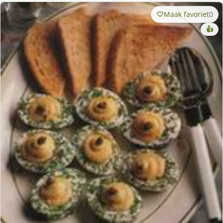
Maak favoriet
0
👍