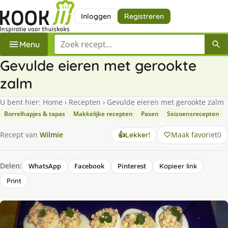
Inloggen
Registreren
Zoek een recept
Menu
Gevulde eieren met gerookte
zalm
U bent hier:
Home
›
Recepten
›
Gevulde eieren met gerookte zalm
Borrelhapjes & tapas
Makkelijke recepten
Pasen
Seizoensrecepten
Maak favoriet
0
Recept van
Wilmie
👍
Lekker!
Delen:
WhatsApp
Facebook
Pinterest
Kopieer link
Print