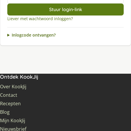
Stuur login-link
Liever met wachtwoord inloggen?
Inlogcode ontvangen?
Ontdek KookJij
Over KookJij
Contact
Recepten
Blog
Mijn KookJij
Nieuwsbrief