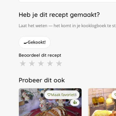
Heb je dit recept gemaakt?
Laat het weten — het komt in je kooklogboek te s
🍳
Gekookt!
Beoordeel dit recept
★
★
★
★
★
Probeer dit ook
Maak favoriet
8
👍