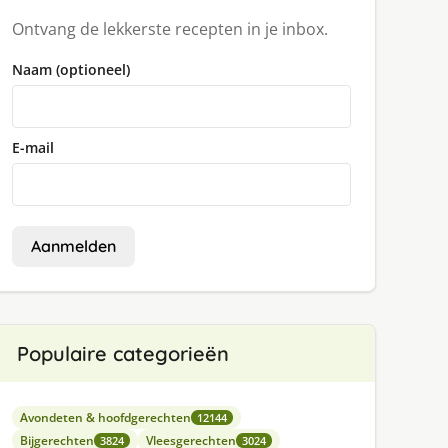
Ontvang de lekkerste recepten in je inbox.
Naam (optioneel)
E-mail
Aanmelden
Populaire categorieën
Avondeten & hoofdgerechten
12144
Bijgerechten
Vleesgerechten
3824
3024