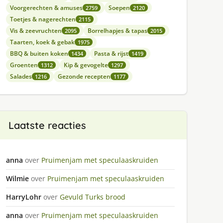
Voorgerechten & amuses
Soepen
2759
2120
Toetjes & nagerechten
2115
Vis & zeevruchten
Borrelhapjes & tapas
2095
2015
Taarten, koek & gebak
1975
BBQ & buiten koken
Pasta & rijst
1434
1419
Groenten
Kip & gevogelte
1312
1297
Salades
Gezonde recepten
1216
1177
Laatste reacties
anna
over
Pruimenjam met speculaaskruiden
Wilmie
over
Pruimenjam met speculaaskruiden
HarryLohr
over
Gevuld Turks brood
anna
over
Pruimenjam met speculaaskruiden