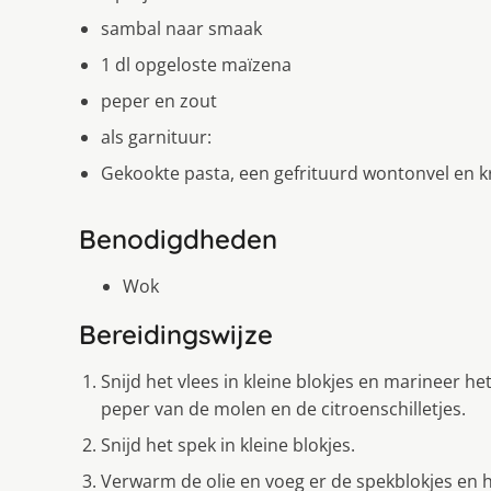
sambal naar smaak
1 dl opgeloste maïzena
peper en zout
als garnituur:
Gekookte pasta, een gefrituurd wontonvel en k
Benodigdheden
Wok
Bereidingswijze
Snijd het vlees in kleine blokjes en marineer het
peper van de molen en de citroenschilletjes.
Snijd het spek in kleine blokjes.
Verwarm de olie en voeg er de spekblokjes en he