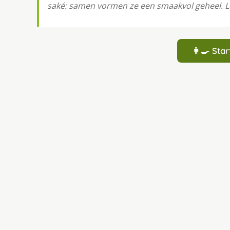
saké: samen vormen ze een smaakvol geheel. Le
👩‍🍳 St