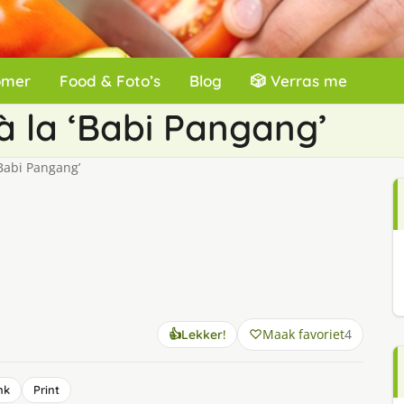
omer
Food & Foto’s
Blog
🎲 Verras me
à la ‘Babi Pangang’
Babi Pangang’
Maak favoriet
4
👍
Lekker!
nk
Print