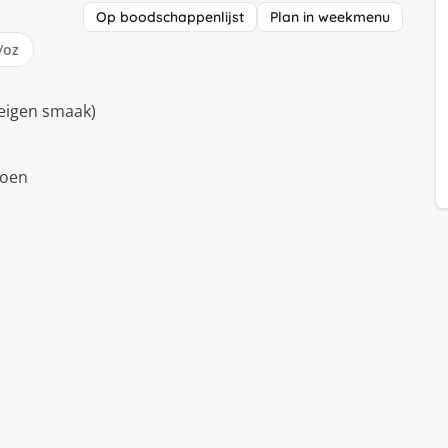
Op boodschappenlijst
Plan in weekmenu
/oz
 eigen smaak)
roen