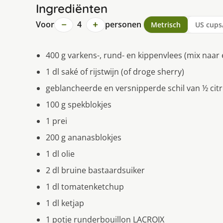
Ingrediënten
−
+
Voor
4
personen
Metrisch
US cups
400 g varkens-, rund- en kippenvlees (mix naar
1 dl saké of rijstwijn (of droge sherry)
geblancheerde en versnipperde schil van ½ cit
100 g spekblokjes
1 prei
200 g ananasblokjes
1 dl olie
2 dl bruine bastaardsuiker
1 dl tomatenketchup
1 dl ketjap
1 potje runderbouillon LACROIX