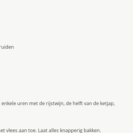
ruiden
 enkele uren met de rijstwijn, de helft van de ketjap,
t vlees aan toe. Laat alles knapperig bakken.