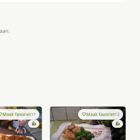
taan.
Maak favoriet
11
Maak favoriet
12
👍
👍