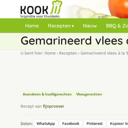
Home
Recepten
Nieuw
BBQ & Z
Gemarineerd vlees 
U bent hier:
Home
›
Recepten
›
Gemarineerd vlees à la ‘
Avondeten & hoofdgerechten
Vleesgerechten
Recept van
fijnproever
Delen:
WhatsApp
Facebook
Pinterest
Kopieer li