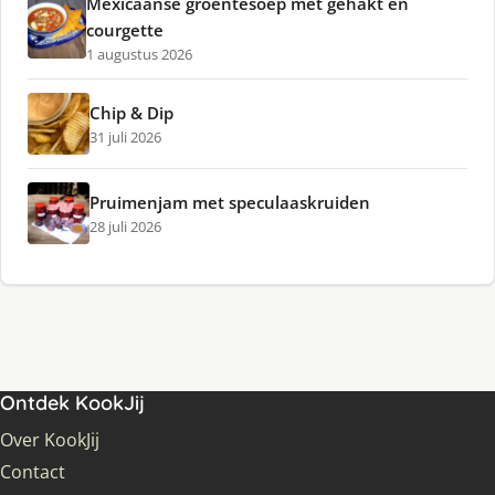
Mexicaanse groentesoep met gehakt en
courgette
1 augustus 2026
Chip & Dip
31 juli 2026
Pruimenjam met speculaaskruiden
28 juli 2026
Ontdek KookJij
Over KookJij
Contact