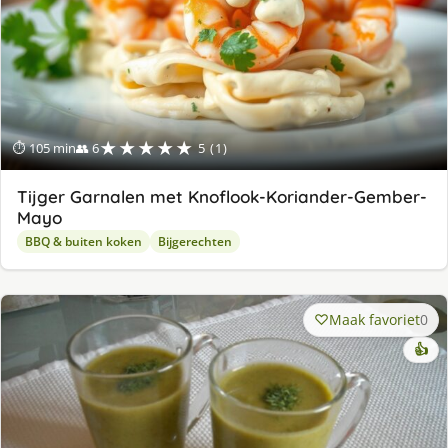
★★★★★
⏱ 105 min
👥 6
5 (1)
Tijger Garnalen met Knoflook-Koriander-Gember-
Mayo
BBQ & buiten koken
Bijgerechten
Maak favoriet
0
👍