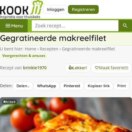
Inloggen
Registreren
Zoek een recept
Menu
Gegratineerde makreelfilet
U bent hier:
Home
›
Recepten
›
Gegratineerde makreelfilet
Voorgerechten & amuses
Maak favoriet
0
Recept van
brinkie1970
👍
Lekker!
Delen:
WhatsApp
Pinterest
Delen…
Kopieer link
Print
AI-kok