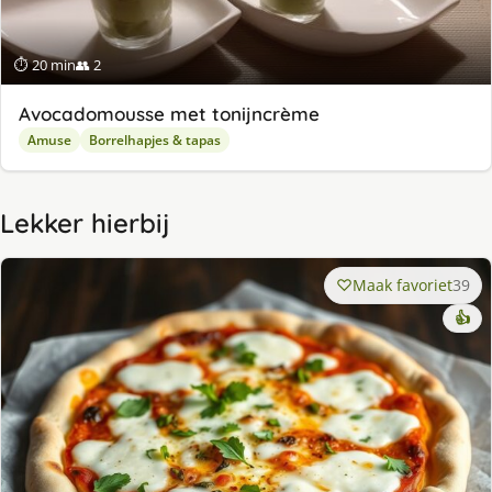
⏱ 20 min
👥 2
Avocadomousse met tonijncrème
Amuse
Borrelhapjes & tapas
Lekker hierbij
Maak favoriet
39
👍