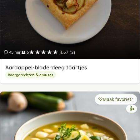
★★★★★
⏱ 45 min
👥 6
4.67 (3)
Aardappel-bladerdeeg taartjes
Voorgerechten & amuses
Maak favoriet
4
👍