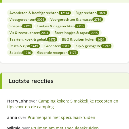
Avondeten & hoofdgerechten
Bijgerechten
12144
3824
Vleesgerechten
Voorgerechten & amuses
3024
2759
Soepen
Toetjes & nagerechten
2120
2115
Vis & zeevruchten
Borrelhapjes & tapas
2094
2015
Taarten, koek & gebak
BBQ & buiten koken
1975
1434
Pasta & rijst
Groenten
Kip & gevogelte
1419
1312
1297
Salades
Gezonde recepten
1216
1177
Laatste reacties
HarryLohr
over
Camping koken: 5 makkelijke recepten en
tips voor op de camping
anna
over
Pruimenjam met speculaaskruiden
Wilmie
over
Pruimenjam met speculaaskruiden