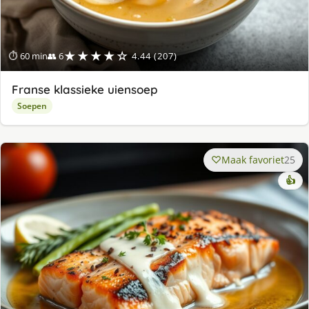
★★★★☆
⏱ 60 min
👥 6
4.44 (207)
Franse klassieke uiensoep
Soepen
Maak favoriet
25
👍