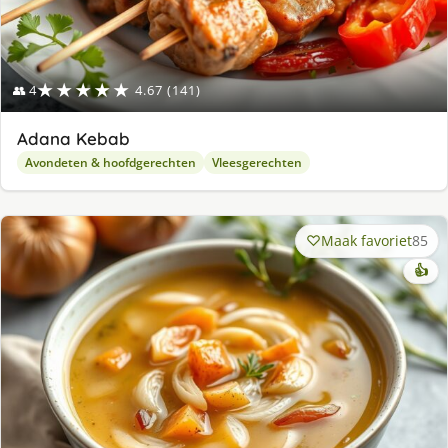
★★★★★
👥 4
4.67 (141)
Adana Kebab
Avondeten & hoofdgerechten
Vleesgerechten
Maak favoriet
85
👍