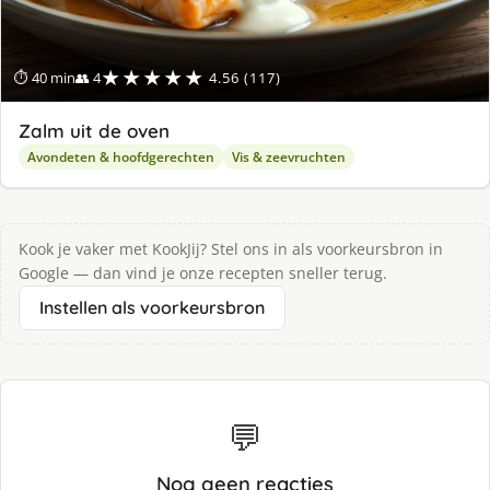
★★★★★
⏱ 40 min
👥 4
4.56 (117)
Zalm uit de oven
Avondeten & hoofdgerechten
Vis & zeevruchten
Kook je vaker met KookJij? Stel ons in als voorkeursbron in
Google — dan vind je onze recepten sneller terug.
Instellen als voorkeursbron
💬
Nog geen reacties