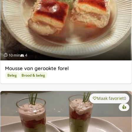
⏱ 10 min
👥 4
Mousse van gerookte forel
Beleg
Brood & beleg
Maak favoriet
0
👍