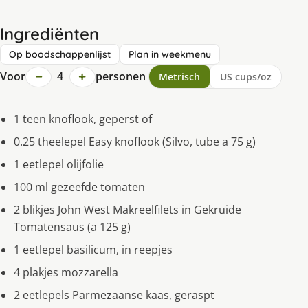
Ingrediënten
Op boodschappenlijst
Plan in weekmenu
−
+
Voor
4
personen
Metrisch
US cups/oz
1 teen knoflook, geperst of
0.25 theelepel Easy knoflook (Silvo, tube a 75 g)
1 eetlepel olijfolie
100 ml gezeefde tomaten
2 blikjes John West Makreelfilets in Gekruide
Tomatensaus (a 125 g)
1 eetlepel basilicum, in reepjes
4 plakjes mozzarella
2 eetlepels Parmezaanse kaas, geraspt