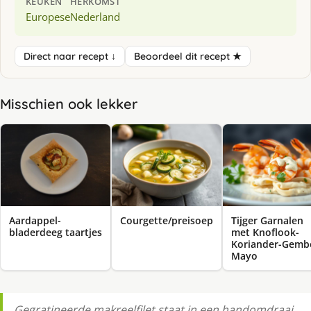
KEUKEN
HERKOMST
Europese
Nederland
Direct naar recept ↓
Beoordeel dit recept ★
Misschien ook lekker
Aardappel-
Courgette/preisoep
Tijger Garnalen
bladerdeeg taartjes
met Knoflook-
Koriander-Gemb
Mayo
Gegratineerde makreelfilet staat in een handomdraai