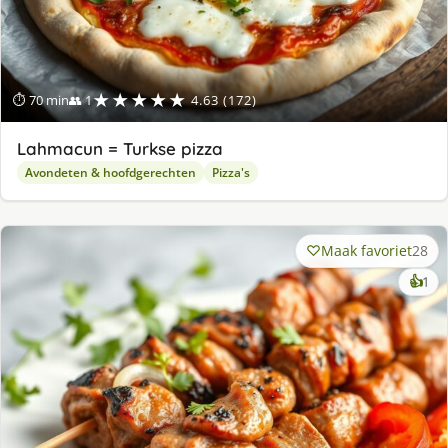
★★★★★
⏱ 70 min
👥 1
4.63 (172)
Lahmacun = Turkse pizza
Avondeten & hoofdgerechten
Pizza's
Maak favoriet
28
ke
👍
1
lek
ge