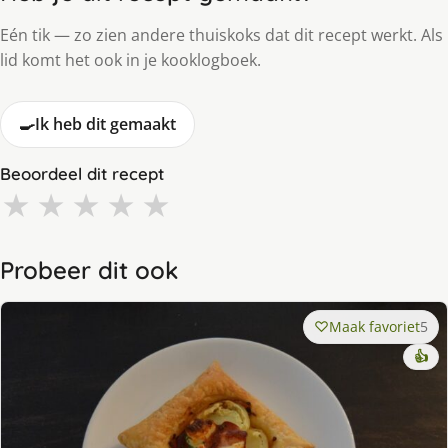
Eén tik — zo zien andere thuiskoks dat dit recept werkt. Als
lid komt het ook in je kooklogboek.
🍳
Ik heb dit gemaakt
Beoordeel dit recept
★
★
★
★
★
Probeer dit ook
Maak favoriet
5
👍