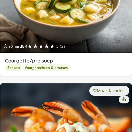
★★★★★
⏱ 30 min
👥 4
5 (2)
Courgette/preisoep
Soepen
Voorgerechten & amuses
Maak favoriet
1
👍