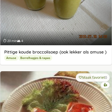
⏱ 20 min
👥 4
Pittige koude broccolisoep (ook lekker als amuse )
Amuse
Borrelhapjes & tapas
Maak favoriet
0
👍