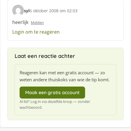
syl
6 oktober 2008 om 02:03
s
c
heerlijk
Melden
h
Login om te reageren
r
e
e
f
Laat een reactie achter
:
Reageren kan met een gratis account — zo
weten andere thuiskoks van wie de tip komt.
Maak een gratis account
Al lid? Log in via dezelfde knop — zonder
wachtwoord.