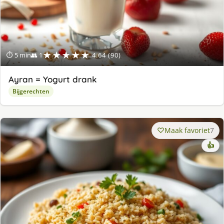
★★★★★
⏱ 5 min
👥 1
4.64 (90)
Ayran = Yogurt drank
Bijgerechten
Maak favoriet
7
👍