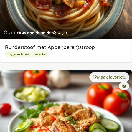
★★★★☆
⏱ 210 min
👥 6
4 (8)
Runderstoof met Appel(peren)stroop
Bijgerechten
Snacks
Maak favoriet
5
👍