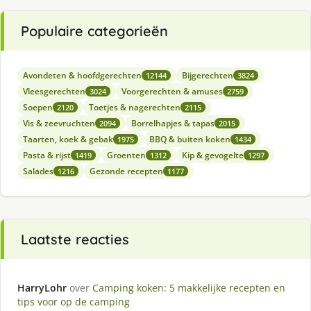
Populaire categorieën
Avondeten & hoofdgerechten
Bijgerechten
12144
3824
Vleesgerechten
Voorgerechten & amuses
3024
2759
Soepen
Toetjes & nagerechten
2120
2115
Vis & zeevruchten
Borrelhapjes & tapas
2094
2015
Taarten, koek & gebak
BBQ & buiten koken
1975
1434
Pasta & rijst
Groenten
Kip & gevogelte
1419
1312
1297
Salades
Gezonde recepten
1216
1177
Laatste reacties
HarryLohr
over
Camping koken: 5 makkelijke recepten en
tips voor op de camping