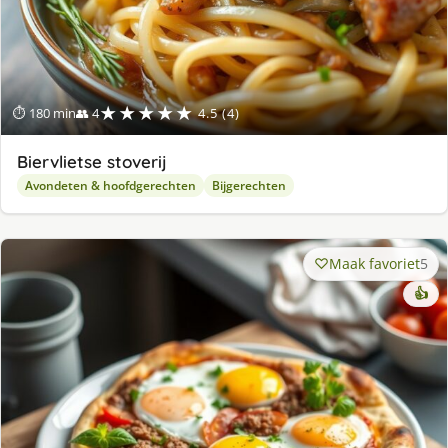
★★★★★
⏱ 180 min
👥 4
4.5 (4)
Biervlietse stoverij
Avondeten & hoofdgerechten
Bijgerechten
Maak favoriet
5
👍