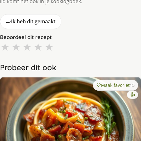
lid komt het ook in je kooklogboek.
🍳
Ik heb dit gemaakt
Beoordeel dit recept
★
★
★
★
★
Probeer dit ook
Maak favoriet
15
👍