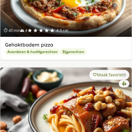
★★★★★
⏱ 45 min
👥 4
4.5 (4)
Gehaktbodem pizza
Avondeten & hoofdgerechten
Bijgerechten
Maak favoriet
6
👍