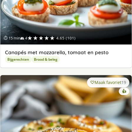
★★★★★
⏱ 15 min
👥 4
4.65 (101)
Canapés met mozzarella, tomaat en pesto
Bijgerechten
Brood & beleg
Maak favoriet
19
👍