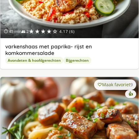
★★★★☆
⏱ 45 min
👥 2
4.17 (6)
varkenshaas met paprika- rijst en
komkommersalade
Avondeten & hoofdgerechten
Bijgerechten
Maak favoriet
9
👍