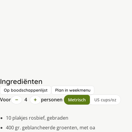
Ingrediënten
Op boodschappenlijst
Plan in weekmenu
−
+
Voor
4
personen
Metrisch
US cups/oz
10 plakjes rosbief, gebraden
400 gr. geblancheerde groenten, met oa