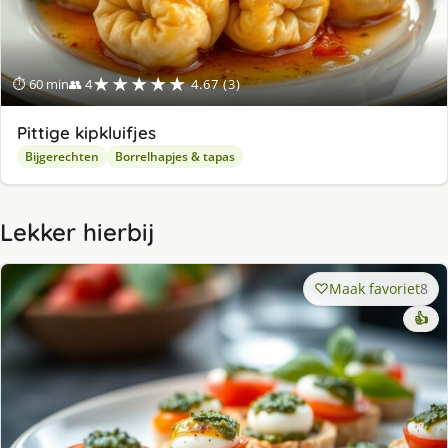
★★★★★
⏱ 60 min
👥 4
4.67 (3)
Pittige kipkluifjes
Bijgerechten
Borrelhapjes & tapas
Lekker hierbij
Maak favoriet
8
👍