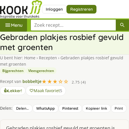
Inloggen
Registreren
Zoek een recept
Menu
Gebraden plakjes rosbief gevuld
met groenten
U bent hier:
Home
›
Recepten
›
Gebraden plakjes rosbief gevuld
met groenten
Bijgerechten
Vleesgerechten
★★★☆☆
Recept van
bobbeltje
2.75 (4)
Maak favoriet
5
👍
Lekker!
Delen:
WhatsApp
Pinterest
Delen…
Kopieer link
Print
Gebraden plakjes rosbief gevuld met groenten is