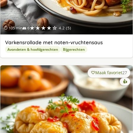
★★★★☆
⏱ 105 min
👥 6
4.2 (5)
Varkensrollade met noten-vruchtensaus
Avondeten & hoofdgerechten
Bijgerechten
Maak favoriet
27
👍