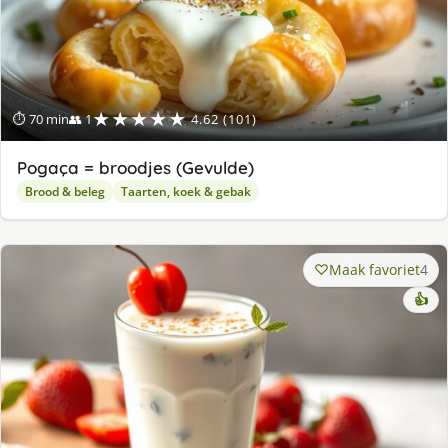
★★★★★
⏱ 70 min
👥 1
4.62 (101)
Pogaça = broodjes (Gevulde)
Brood & beleg
Taarten, koek & gebak
Maak favoriet
4
👍