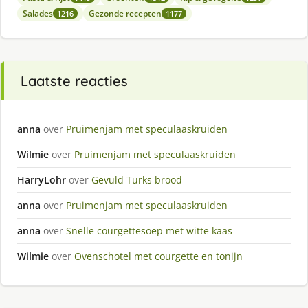
Salades
Gezonde recepten
1216
1177
Laatste reacties
anna
over
Pruimenjam met speculaaskruiden
Wilmie
over
Pruimenjam met speculaaskruiden
HarryLohr
over
Gevuld Turks brood
anna
over
Pruimenjam met speculaaskruiden
anna
over
Snelle courgettesoep met witte kaas
Wilmie
over
Ovenschotel met courgette en tonijn