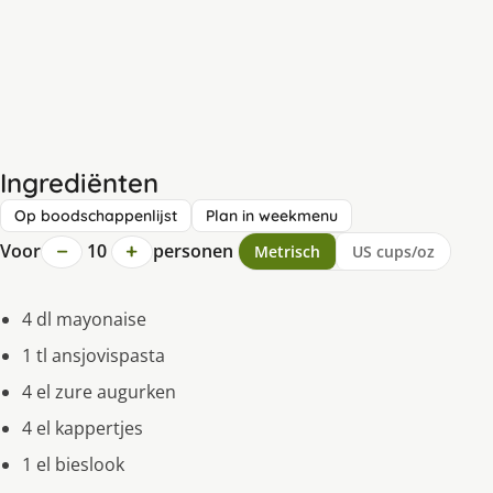
Ingrediënten
Op boodschappenlijst
Plan in weekmenu
−
+
Voor
10
personen
Metrisch
US cups/oz
4 dl mayonaise
1 tl ansjovispasta
4 el zure augurken
4 el kappertjes
1 el bieslook