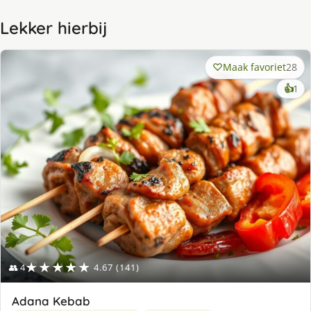
Lekker hierbij
Maak favoriet
28
ke
👍
1
lek
ge
★★★★★
👥 4
4.67 (141)
Adana Kebab