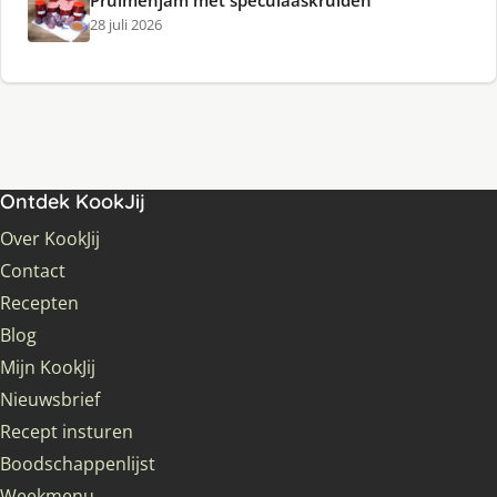
Pruimenjam met speculaaskruiden
28 juli 2026
Ontdek KookJij
Over KookJij
Contact
Recepten
Blog
Mijn KookJij
Nieuwsbrief
Recept insturen
Boodschappenlijst
Weekmenu