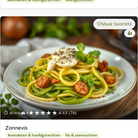
Maak favoriet
4
👍
★★★★★
⏱ 30 min
👥 4
4.63 (78)
Zonnevis
Avondeten & hoofdgerechten
Vis & zeevruchten