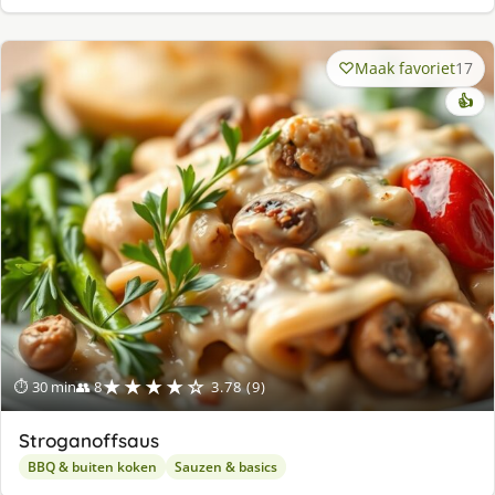
Maak favoriet
17
👍
★★★★☆
⏱ 30 min
👥 8
3.78 (9)
Stroganoffsaus
BBQ & buiten koken
Sauzen & basics