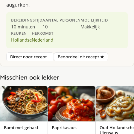
augurken.
BEREIDINGSTIJD
AANTAL PERSONEN
MOEILIJKHEID
10 minuten
10
Makkelijk
KEUKEN
HERKOMST
Hollandse
Nederland
Direct naar recept ↓
Beoordeel dit recept ★
Misschien ook lekker
Bami met gehakt
Paprikasaus
Oud Hollandsch
Uiensaus