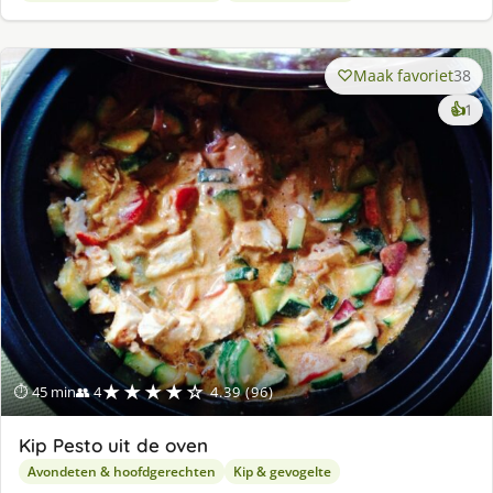
Maak favoriet
38
ke
👍
1
lek
ge
★★★★☆
⏱ 45 min
👥 4
4.39 (96)
Kip Pesto uit de oven
Avondeten & hoofdgerechten
Kip & gevogelte