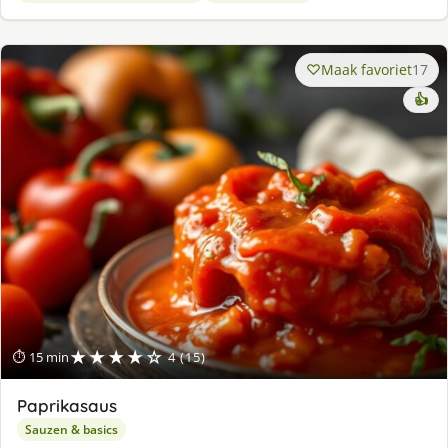
Maak favoriet
17
👍
★★★★☆
⏱ 15 min
4 (15)
Paprikasaus
Sauzen & basics