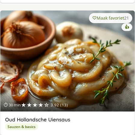
Maak favoriet
21
👍
★★★★☆
⏱ 30 min
3.92 (13)
Oud Hollandsche Uiensaus
Sauzen & basics