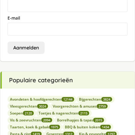
E-mail
Aanmelden
Populaire categorieën
Avondeten & hoofdgerechten
Bijgerechten
12144
3824
Vleesgerechten
Voorgerechten & amuses
3024
2759
Soepen
Toetjes & nagerechten
2120
2115
Vis & zeevruchten
Borrelhapjes & tapas
2094
2015
Taarten, koek & gebak
BBQ & buiten koken
1975
1434
Pasta & rijst
Groenten
Kip & gevogelte
1419
1312
1297