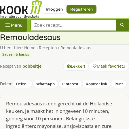
Inloggen
Registreren
Zoek een recept
Menu
Remouladesaus
U bent hier:
Home
›
Recepten
›
Remouladesaus
Sauzen & basics
Maak favoriet
3
Recept van
bobbeltje
👍
Lekker!
Delen:
WhatsApp
Pinterest
Delen…
Kopieer link
Print
Remouladesaus is een gerecht uit de Hollandse
keuken. Je maakt het in ongeveer 10 minuten,
genoeg voor 10 personen. Belangrijkste
ingrediënten: mayonaise, ansjovispasta en zure