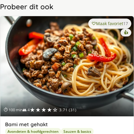
Probeer dit ook
Maak favoriet
17
👍
★★★★☆
⏱ 100 min
👥 4
3.71 (31)
Bami met gehakt
Avondeten & hoofdgerechten
Sauzen & basics