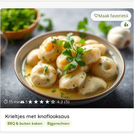
Maak favoriet
4
👍
★★★★☆
⏱ 15 min
👥 5
4.2 (5)
Krieltjes met knoflooksaus
BBQ & buiten koken
Bijgerechten