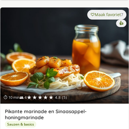
Maak favoriet
7
👍
★★★★★
⏱ 10 min
👥 4
4.8 (5)
Pikante marinade en Sinaasappel-
honingmarinade
Sauzen & basics