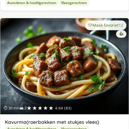
Avondeten & hoofdgerechten
Vleesgerechten
Maak favoriet
12
👍
★★★★★
⏱ 30 min
👥 2
4.64 (83)
Kavurma(roerbakken met stukjes vlees)
Avondeten & hoofdgerechten
Vleesgerechten