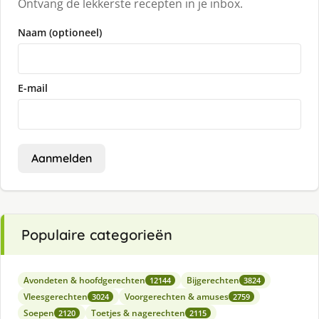
Ontvang de lekkerste recepten in je inbox.
Naam (optioneel)
E-mail
Aanmelden
Populaire categorieën
Avondeten & hoofdgerechten
Bijgerechten
12144
3824
Vleesgerechten
Voorgerechten & amuses
3024
2759
Soepen
Toetjes & nagerechten
2120
2115