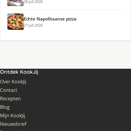
28 juli 2026
Echte Napolitaanse pizza
27 juli 2026
Ontdek KookJij
Over KookJij
Contact
Recepten
Blog
Mijn KookJij
Nieuwsbrief