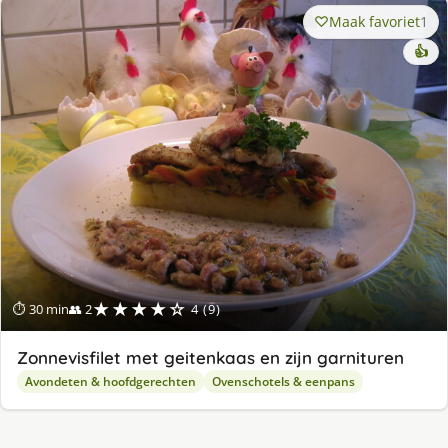
Maak favoriet
1
👍
★★★★☆
⏱ 30 min
👥 2
4 (9)
Zonnevisfilet met geitenkaas en zijn garnituren
Avondeten & hoofdgerechten
Ovenschotels & eenpans