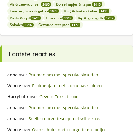
Vis & zeevruchten
Borrelhapjes & tapas
2095
2015
Taarten, koek & gebak
BBQ & buiten koken
1975
1434
Pasta & rijst
Groenten
Kip & gevogelte
1419
1312
1297
Salades
Gezonde recepten
1216
1177
Laatste reacties
anna
over
Pruimenjam met speculaaskruiden
Wilmie
over
Pruimenjam met speculaaskruiden
HarryLohr
over
Gevuld Turks brood
anna
over
Pruimenjam met speculaaskruiden
anna
over
Snelle courgettesoep met witte kaas
Wilmie
over
Ovenschotel met courgette en tonijn