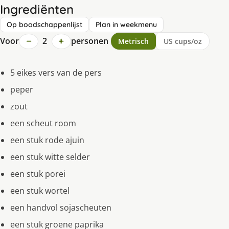
Ingrediënten
Op boodschappenlijst
Plan in weekmenu
−
+
Voor
2
personen
Metrisch
US cups/oz
5 eikes vers van de pers
peper
zout
een scheut room
een stuk rode ajuin
een stuk witte selder
een stuk porei
een stuk wortel
een handvol sojascheuten
een stuk groene paprika