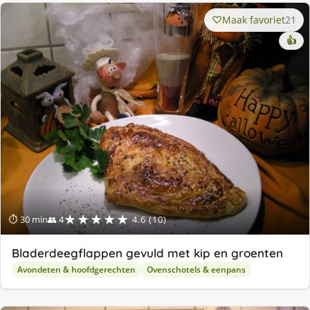
Maak favoriet
21
👍
★★★★★
⏱ 30 min
👥 4
4.6 (10)
Bladerdeegflappen gevuld met kip en groenten
Avondeten & hoofdgerechten
Ovenschotels & eenpans