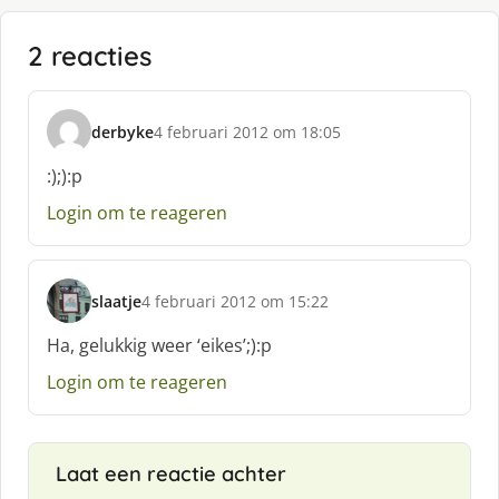
2 reacties
derbyke
4 februari 2012 om 18:05
s
c
:);):p
h
Login om te reageren
r
e
e
f
slaatje
4 februari 2012 om 15:22
:
s
c
Ha, gelukkig weer ‘eikes’;):p
h
Login om te reageren
r
e
e
f
Laat een reactie achter
: