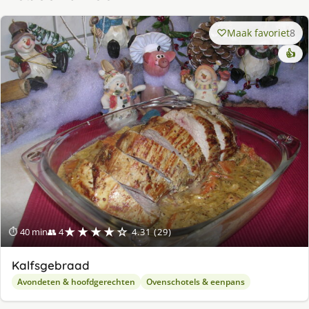
Maak favoriet
8
👍
★★★★☆
⏱ 40 min
👥 4
4.31 (29)
Kalfsgebraad
Avondeten & hoofdgerechten
Ovenschotels & eenpans