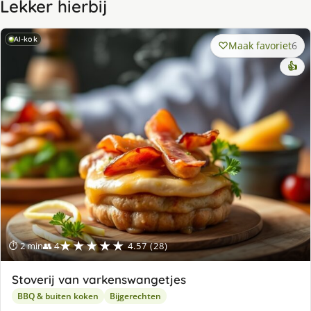
Lekker hierbij
AI-kok
Maak favoriet
6
👍
★★★★★
⏱ 2 min
👥 4
4.57 (28)
Stoverij van varkenswangetjes
BBQ & buiten koken
Bijgerechten