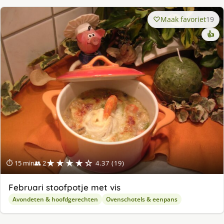
Maak favoriet
19
👍
★★★★☆
⏱ 15 min
👥 2
4.37 (19)
Februari stoofpotje met vis
Avondeten & hoofdgerechten
Ovenschotels & eenpans