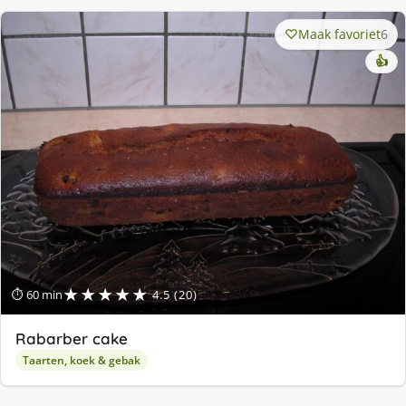
Maak favoriet
6
👍
★★★★★
⏱ 60 min
4.5 (20)
Rabarber cake
Taarten, koek & gebak