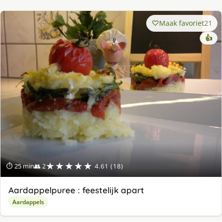
Maak favoriet
21
👍
★★★★★
⏱ 25 min
👥 2
4.61 (18)
Aardappelpuree : feestelijk apart
Aardappels