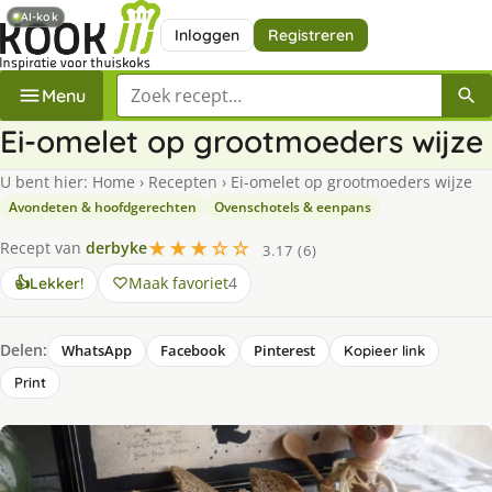
AI-kok
Inloggen
Registreren
Zoek een recept
Menu
Ei-omelet op grootmoeders wijze
U bent hier:
Home
›
Recepten
›
Ei-omelet op grootmoeders wijze
Avondeten & hoofdgerechten
Ovenschotels & eenpans
★★★☆☆
Recept van
derbyke
3.17 (6)
Maak favoriet
4
👍
Lekker!
Delen:
WhatsApp
Facebook
Pinterest
Kopieer link
Print