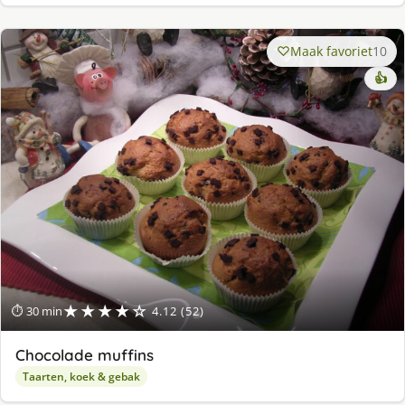
Maak favoriet
10
👍
★★★★☆
⏱ 30 min
4.12 (52)
Chocolade muffins
Taarten, koek & gebak