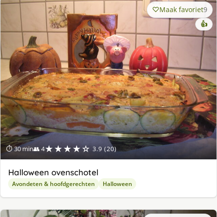
Maak favoriet
9
👍
★★★★☆
⏱ 30 min
👥 4
3.9 (20)
Halloween ovenschotel
Avondeten & hoofdgerechten
Halloween