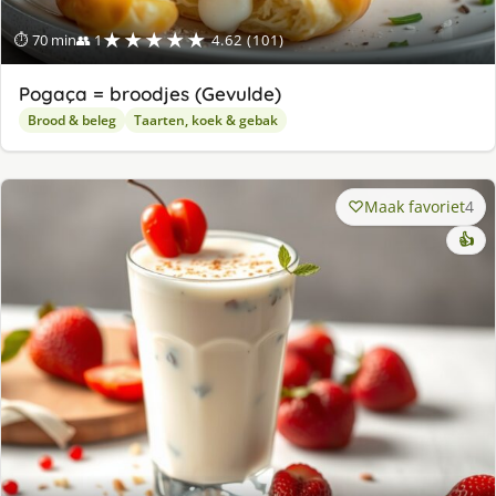
★★★★★
⏱ 70 min
👥 1
4.62 (101)
Pogaça = broodjes (Gevulde)
Brood & beleg
Taarten, koek & gebak
Maak favoriet
4
👍