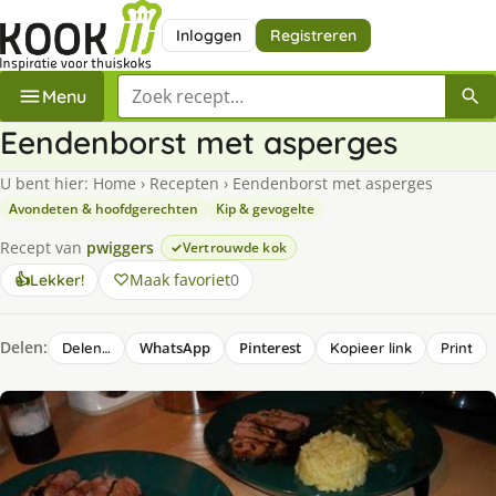
Inloggen
Registreren
Zoek een recept
Menu
Eendenborst met asperges
U bent hier:
Home
›
Recepten
›
Eendenborst met asperges
Avondeten & hoofdgerechten
Kip & gevogelte
Recept van
pwiggers
Vertrouwde kok
Maak favoriet
0
👍
Lekker!
Delen:
WhatsApp
Pinterest
Delen…
Kopieer link
Print