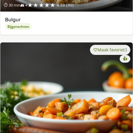
★★★★★
⏱ 30 min
👥 4
4.59 (90)
Bulgur
Bijgerechten
Maak favoriet
3
👍