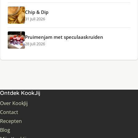
Chip & Dip
31 juli 2026
Pruimenjam met speculaaskruiden
28 juli 2026
Ontdek KookJij
Over KookJij
Contact
Recepten
Blog