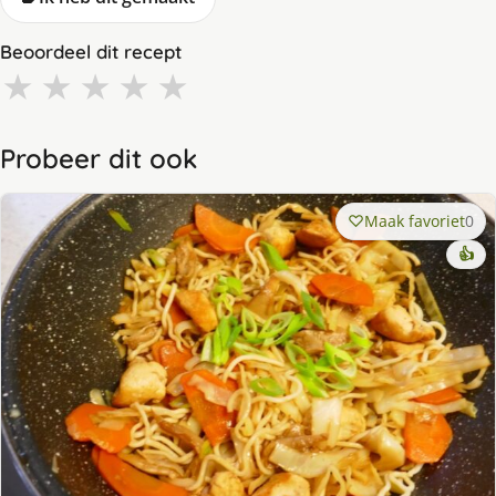
Beoordeel dit recept
★
★
★
★
★
Probeer dit ook
Maak favoriet
0
👍