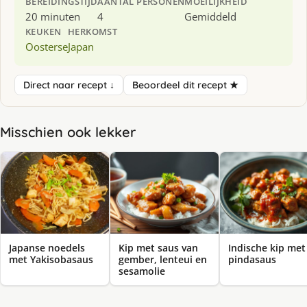
BEREIDINGSTIJD
AANTAL PERSONEN
MOEILIJKHEID
20 minuten
4
Gemiddeld
KEUKEN
HERKOMST
Oosterse
Japan
Direct naar recept ↓
Beoordeel dit recept ★
Misschien ook lekker
Japanse noedels
Kip met saus van
Indische kip met
met Yakisobasaus
gember, lenteui en
pindasaus
sesamolie