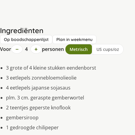
Ingrediënten
Op boodschappenlijst
Plan in weekmenu
−
+
Voor
4
personen
Metrisch
US cups/oz
3 grote of 4 kleine stukken eendenborst
3 eetlepels zonnebloemolieolie
4 eetlepels japanse sojasaus
plm. 3 cm. geraspte gemberwortel
2 teentjes geperste knoflook
gembersiroop
1 gedroogde chilipeper