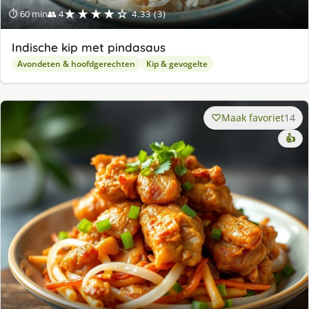
★★★★☆
⏱ 60 min
👥 4
4.33 (3)
Indische kip met pindasaus
Avondeten & hoofdgerechten
Kip & gevogelte
Maak favoriet
14
👍