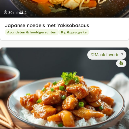
⏱ 30 min
👥 2
Japanse noedels met Yakisobasaus
Avondeten & hoofdgerechten
Kip & gevogelte
Maak favoriet
7
👍