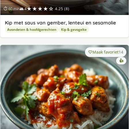
★★★★☆
⏱ 60 min
👥 4
4.25 (8)
Kip met saus van gember, lenteui en sesamolie
Avondeten & hoofdgerechten
Kip & gevogelte
Maak favoriet
14
👍