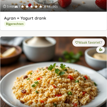
★★★★★
⏱ 5 min
👥 1
4.64 (90)
Ayran = Yogurt drank
Bijgerechten
Maak favoriet
7
👍