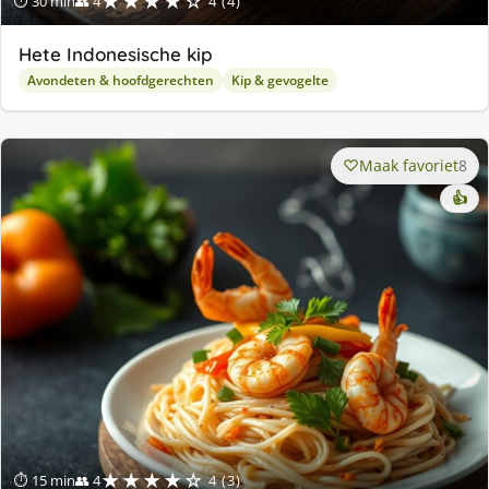
★★★★☆
⏱ 30 min
👥 4
4 (4)
Hete Indonesische kip
Avondeten & hoofdgerechten
Kip & gevogelte
Maak favoriet
8
👍
★★★★☆
⏱ 15 min
👥 4
4 (3)