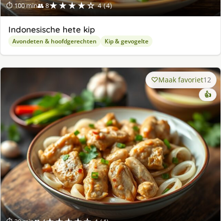
★★★★☆
⏱ 100 min
👥 8
4 (4)
Indonesische hete kip
Avondeten & hoofdgerechten
Kip & gevogelte
Maak favoriet
12
👍