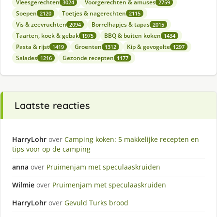
Vleesgerechten
Voorgerechten & amuses
3024
2759
Soepen
Toetjes & nagerechten
2120
2115
Vis & zeevruchten
Borrelhapjes & tapas
2094
2015
Taarten, koek & gebak
BBQ & buiten koken
1975
1434
Pasta & rijst
Groenten
Kip & gevogelte
1419
1312
1297
Salades
Gezonde recepten
1216
1177
Laatste reacties
HarryLohr
over
Camping koken: 5 makkelijke recepten en
tips voor op de camping
anna
over
Pruimenjam met speculaaskruiden
Wilmie
over
Pruimenjam met speculaaskruiden
HarryLohr
over
Gevuld Turks brood