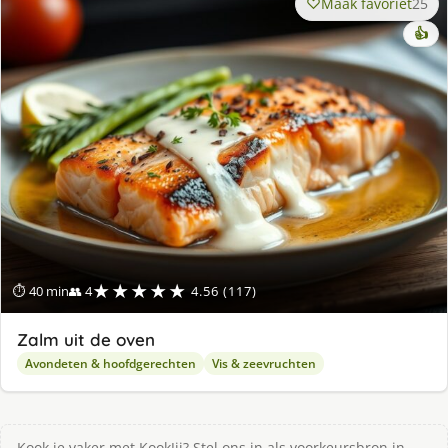
Maak favoriet
25
👍
★★★★★
⏱ 40 min
👥 4
4.56 (117)
Zalm uit de oven
Avondeten & hoofdgerechten
Vis & zeevruchten
Kook je vaker met KookJij? Stel ons in als voorkeursbron in