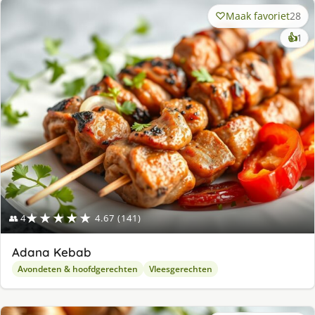
Maak favoriet
28
ke
👍
1
lek
ge
★★★★★
👥 4
4.67 (141)
Adana Kebab
Avondeten & hoofdgerechten
Vleesgerechten