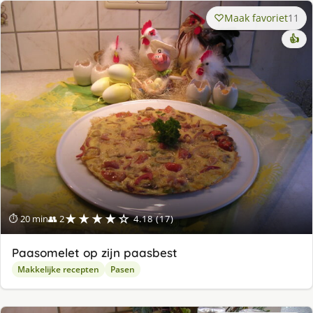
Maak favoriet
11
👍
★★★★☆
⏱ 20 min
👥 2
4.18 (17)
Paasomelet op zijn paasbest
Makkelijke recepten
Pasen