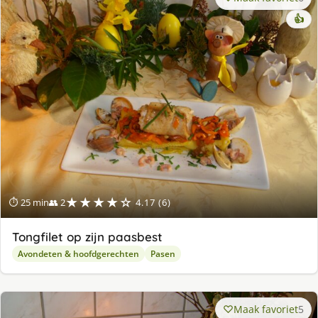
👍
★★★★☆
⏱ 25 min
👥 2
4.17 (6)
Tongfilet op zijn paasbest
Avondeten & hoofdgerechten
Pasen
Maak favoriet
5