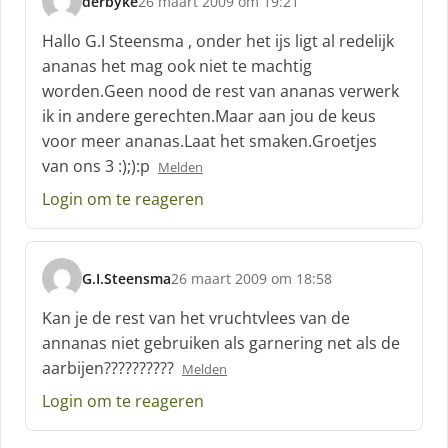
derbyke
26 maart 2009 om 19:21
s
c
Hallo G.I Steensma , onder het ijs ligt al redelijk
h
ananas het mag ook niet te machtig
r
worden.Geen nood de rest van ananas verwerk
e
ik in andere gerechten.Maar aan jou de keus
e
f
voor meer ananas.Laat het smaken.Groetjes
:
van ons 3 :);):p
Melden
Login om te reageren
G.I.Steensma
26 maart 2009 om 18:58
s
c
Kan je de rest van het vruchtvlees van de
h
annanas niet gebruiken als garnering net als de
r
aarbijen??????????
Melden
e
e
Login om te reageren
f
: