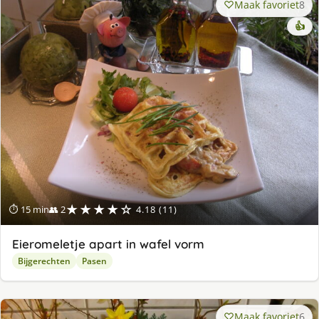
Maak favoriet
8
👍
★★★★☆
⏱ 15 min
👥 2
4.18 (11)
Eieromeletje apart in wafel vorm
Bijgerechten
Pasen
Maak favoriet
6