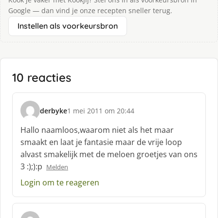
Google — dan vind je onze recepten sneller terug.
Instellen als voorkeursbron
10 reacties
derbyke
1 mei 2011 om 20:44
s
c
Hallo naamloos,waarom niet als het maar
h
smaakt en laat je fantasie maar de vrije loop
r
alvast smakelijk met de meloen groetjes van ons
e
3 :);):p
e
Melden
f
Login om te reageren
: