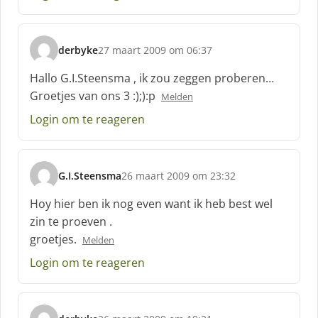
f
:
derbyke
27 maart 2009 om 06:37
s
c
Hallo G.I.Steensma , ik zou zeggen proberen…
h
Groetjes van ons 3 :);):p
Melden
r
e
Login om te reageren
e
f
:
G.I.Steensma
26 maart 2009 om 23:32
s
c
Hoy hier ben ik nog even want ik heb best wel
h
zin te proeven .
r
groetjes.
Melden
e
e
Login om te reageren
f
: