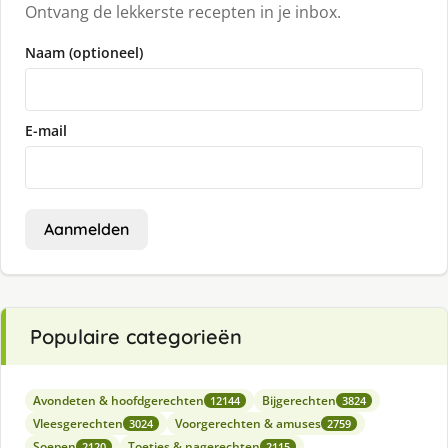
Ontvang de lekkerste recepten in je inbox.
Naam (optioneel)
E-mail
Aanmelden
Populaire categorieën
Avondeten & hoofdgerechten
Bijgerechten
12144
3824
Vleesgerechten
Voorgerechten & amuses
3024
2759
Soepen
Toetjes & nagerechten
2120
2115