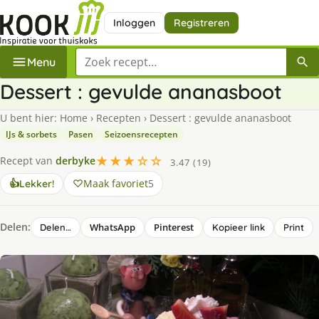
Inloggen
Registreren
Zoek een recept
Menu
Dessert : gevulde ananasboot
U bent hier:
Home
›
Recepten
›
Dessert : gevulde ananasboot
IJs & sorbets
Pasen
Seizoensrecepten
★★★☆☆
Recept van
derbyke
3.47 (19)
Maak favoriet
5
👍
Lekker!
Delen:
WhatsApp
Pinterest
Delen…
Kopieer link
Print