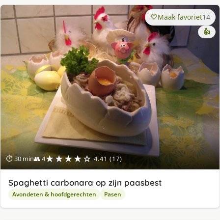
Maak favoriet
14
👍
★★★★☆
⏱ 30 min
👥 4
4.41 (17)
Spaghetti carbonara op zijn paasbest
Avondeten & hoofdgerechten
Pasen