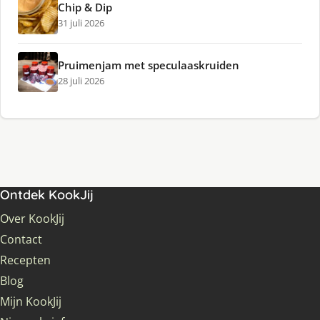
Chip & Dip
31 juli 2026
Pruimenjam met speculaaskruiden
28 juli 2026
Ontdek KookJij
Over KookJij
Contact
Recepten
Blog
Mijn KookJij