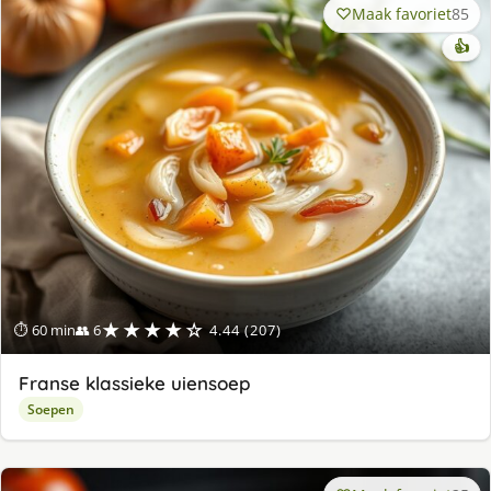
Maak favoriet
85
👍
★★★★☆
⏱ 60 min
👥 6
4.44 (207)
Franse klassieke uiensoep
Soepen