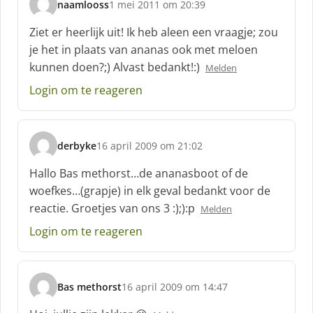
naamlooss
1 mei 2011 om 20:39
s
c
Ziet er heerlijk uit! Ik heb aleen een vraagje; zou
h
je het in plaats van ananas ook met meloen
r
kunnen doen?;) Alvast bedankt!:)
Melden
e
e
Login om te reageren
f
:
derbyke
16 april 2009 om 21:02
s
c
Hallo Bas methorst…de ananasboot of de
h
woefkes…(grapje) in elk geval bedankt voor de
r
reactie. Groetjes van ons 3 :);):p
Melden
e
e
Login om te reageren
f
:
Bas methorst
16 april 2009 om 14:47
s
c