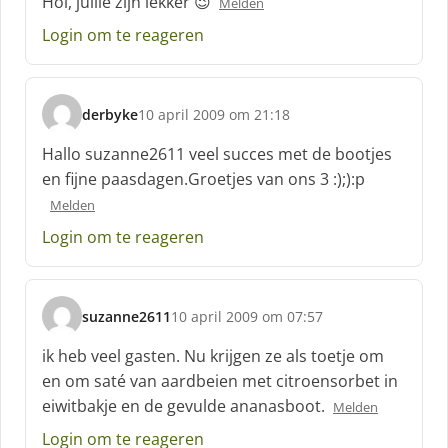
Hoi, jullie zijn lekker 😉
Melden
h
Login om te reageren
r
e
e
f
derbyke
10 april 2009 om 21:18
:
s
c
Hallo suzanne2611 veel succes met de bootjes
h
en fijne paasdagen.Groetjes van ons 3 :);):p
r
Melden
e
e
Login om te reageren
f
:
suzanne2611
10 april 2009 om 07:57
s
c
ik heb veel gasten. Nu krijgen ze als toetje om
h
en om saté van aardbeien met citroensorbet in
r
eiwitbakje en de gevulde ananasboot.
Melden
e
e
Login om te reageren