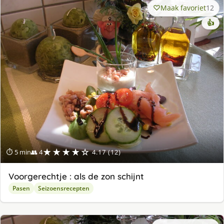
Maak favoriet
12
👍
★★★★☆
⏱ 5 min
👥 4
4.17 (12)
Voorgerechtje : als de zon schijnt
Pasen
Seizoensrecepten