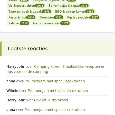
Vis & zeevruchten
Borrelhapjes & tapas
2094
2015
Taarten, koek & gebak
BBQ & buiten koken
1975
1434
Pasta & rijst
Groenten
Kip & gevogelte
1419
1312
1297
Salades
Gezonde recepten
1216
1177
Laatste reacties
HarryLohr
over
Camping koken: 5 makkelijke recepten en
tips voor op de camping
anna
over
Pruimenjam met speculaaskruiden
Wilmie
over
Pruimenjam met speculaaskruiden
HarryLohr
over
Gevuld Turks brood
anna
over
Pruimenjam met speculaaskruiden