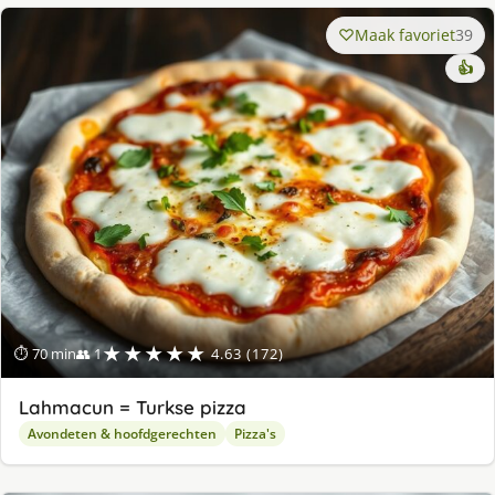
Maak favoriet
39
👍
★★★★★
⏱ 70 min
👥 1
4.63 (172)
Lahmacun = Turkse pizza
Avondeten & hoofdgerechten
Pizza's