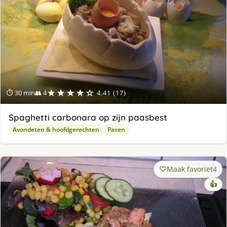
★★★★☆
⏱ 30 min
👥 4
4.41 (17)
Spaghetti carbonara op zijn paasbest
Avondeten & hoofdgerechten
Pasen
Maak favoriet
4
👍