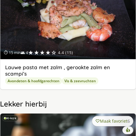
★★★★☆
⏱ 15 min
👥 4
4.4 (15)
Lauwe pasta met zalm , gerookte zalm en
scampi’s
Avondeten & hoofdgerechten
Vis & zeevruchten
Lekker hierbij
AI-kok
Maak favoriet
6
👍