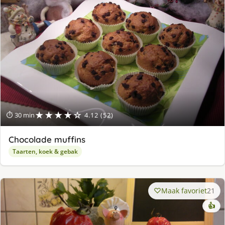
★★★★☆
⏱ 30 min
4.12 (52)
Chocolade muffins
Taarten, koek & gebak
Maak favoriet
21
👍