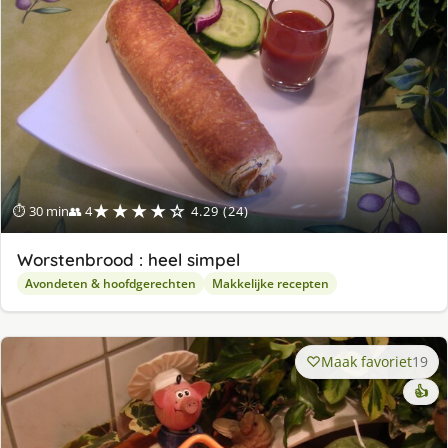
★★★★☆
⏱ 30 min
👥 4
4.29 (24)
Worstenbrood : heel simpel
Avondeten & hoofdgerechten
Makkelijke recepten
Maak favoriet
19
👍