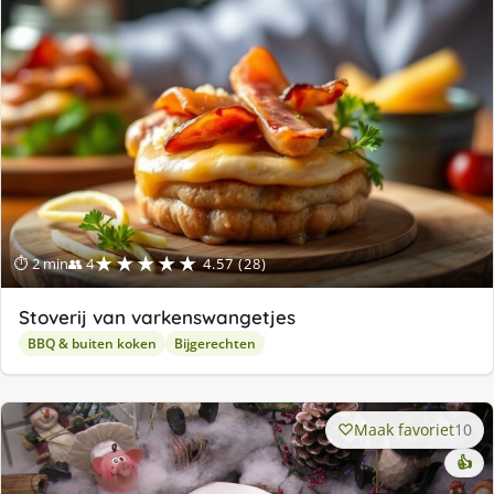
★★★★★
⏱ 2 min
👥 4
4.57 (28)
Stoverij van varkenswangetjes
BBQ & buiten koken
Bijgerechten
Maak favoriet
10
👍