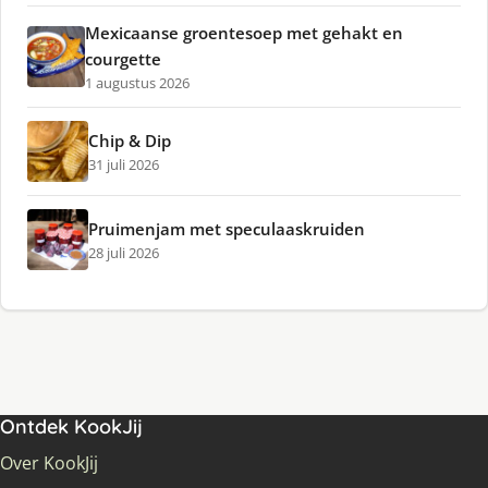
Mexicaanse groentesoep met gehakt en
courgette
1 augustus 2026
Chip & Dip
31 juli 2026
Pruimenjam met speculaaskruiden
28 juli 2026
Ontdek KookJij
Over KookJij