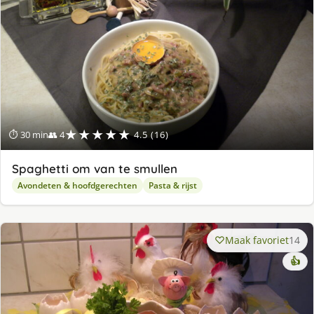
★★★★★
⏱ 30 min
👥 4
4.5 (16)
Spaghetti om van te smullen
Avondeten & hoofdgerechten
Pasta & rijst
Maak favoriet
14
👍