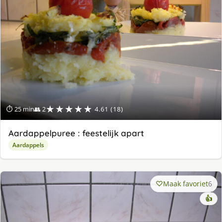
★★★★★
⏱ 25 min
👥 2
4.61 (18)
Aardappelpuree : feestelijk apart
Aardappels
Maak favoriet
6
👍