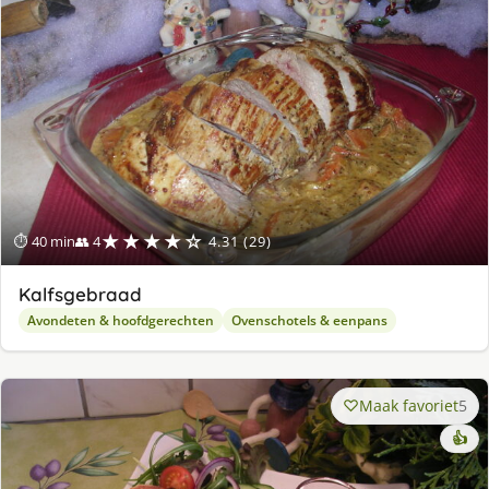
★★★★☆
⏱ 40 min
👥 4
4.31 (29)
Kalfsgebraad
Avondeten & hoofdgerechten
Ovenschotels & eenpans
Maak favoriet
5
👍