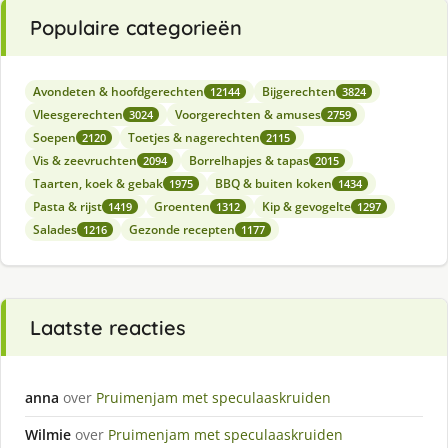
Populaire categorieën
Avondeten & hoofdgerechten
Bijgerechten
12144
3824
Vleesgerechten
Voorgerechten & amuses
3024
2759
Soepen
Toetjes & nagerechten
2120
2115
Vis & zeevruchten
Borrelhapjes & tapas
2094
2015
Taarten, koek & gebak
BBQ & buiten koken
1975
1434
Pasta & rijst
Groenten
Kip & gevogelte
1419
1312
1297
Salades
Gezonde recepten
1216
1177
Laatste reacties
anna
over
Pruimenjam met speculaaskruiden
Wilmie
over
Pruimenjam met speculaaskruiden