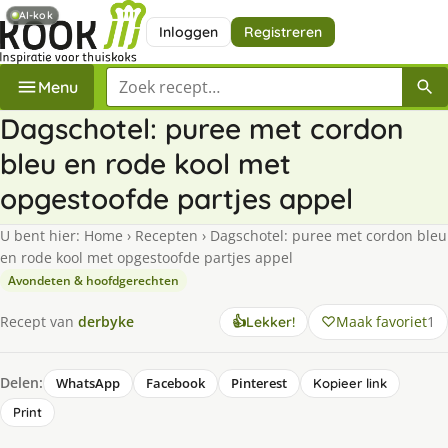
AI-kok
Inloggen
Registreren
Zoek een recept
Menu
Dagschotel: puree met cordon
bleu en rode kool met
opgestoofde partjes appel
U bent hier:
Home
›
Recepten
›
Dagschotel: puree met cordon bleu
en rode kool met opgestoofde partjes appel
Avondeten & hoofdgerechten
Maak favoriet
1
Recept van
derbyke
👍
Lekker!
Delen:
WhatsApp
Facebook
Pinterest
Kopieer link
Print