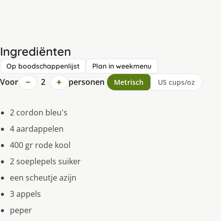
Ingrediënten
Op boodschappenlijst
Plan in weekmenu
−
+
Voor
2
personen
Metrisch
US cups/oz
2 cordon bleu's
4 aardappelen
400 gr rode kool
2 soeplepels suiker
een scheutje azijn
3 appels
peper