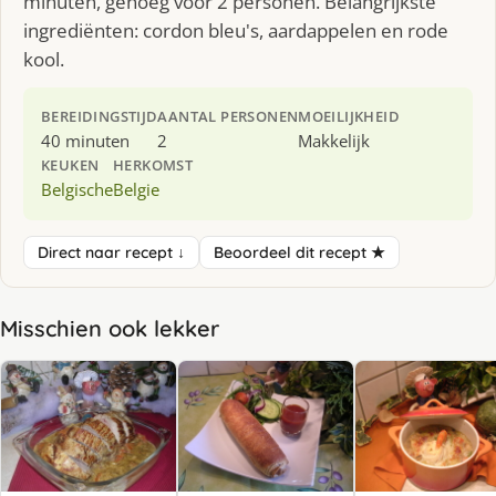
minuten, genoeg voor 2 personen. Belangrijkste
ingrediënten: cordon bleu's, aardappelen en rode
kool.
BEREIDINGSTIJD
AANTAL PERSONEN
MOEILIJKHEID
40 minuten
2
Makkelijk
KEUKEN
HERKOMST
Belgische
Belgie
Direct naar recept ↓
Beoordeel dit recept ★
Misschien ook lekker