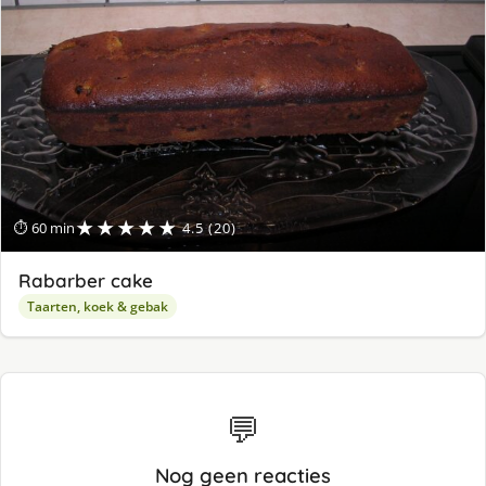
★★★★★
⏱ 60 min
4.5 (20)
Rabarber cake
Taarten, koek & gebak
💬
Nog geen reacties