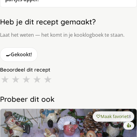
Heb je dit recept gemaakt?
Laat het weten — het komt in je kooklogboek te staan.
🍳
Gekookt!
Beoordeel dit recept
★
★
★
★
★
Probeer dit ook
Maak favoriet
8
👍