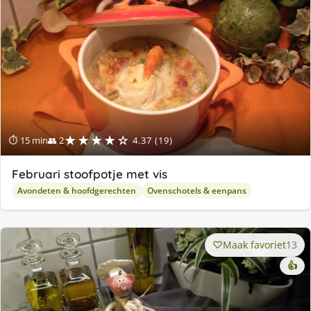
★★★★☆
⏱ 15 min
👥 2
4.37 (19)
Februari stoofpotje met vis
Avondeten & hoofdgerechten
Ovenschotels & eenpans
Maak favoriet
13
👍