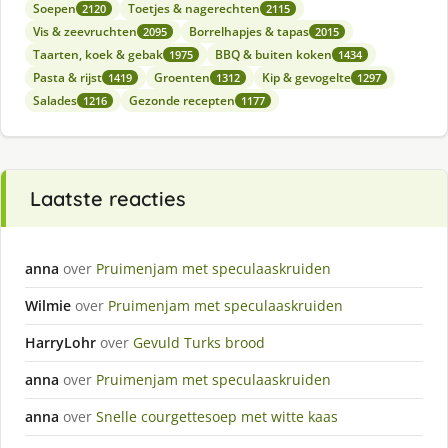
Soepen
Toetjes & nagerechten
2120
2115
Vis & zeevruchten
Borrelhapjes & tapas
2095
2015
Taarten, koek & gebak
BBQ & buiten koken
1975
1434
Pasta & rijst
Groenten
Kip & gevogelte
1419
1312
1297
Salades
Gezonde recepten
1216
1177
Laatste reacties
anna
over
Pruimenjam met speculaaskruiden
Wilmie
over
Pruimenjam met speculaaskruiden
HarryLohr
over
Gevuld Turks brood
anna
over
Pruimenjam met speculaaskruiden
anna
over
Snelle courgettesoep met witte kaas