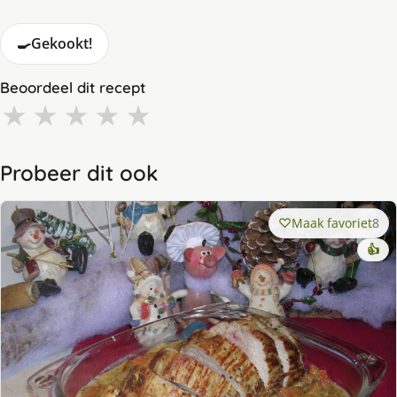
🍳
Gekookt!
Beoordeel dit recept
★
★
★
★
★
Probeer dit ook
Maak favoriet
8
👍