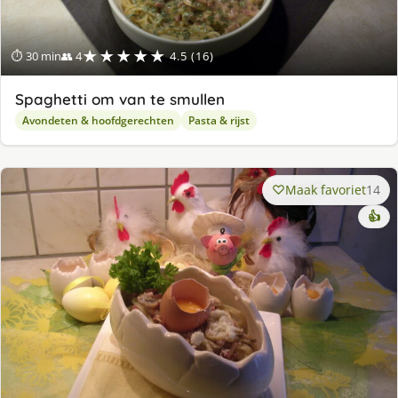
★★★★★
⏱ 30 min
👥 4
4.5 (16)
Spaghetti om van te smullen
Avondeten & hoofdgerechten
Pasta & rijst
Maak favoriet
14
👍