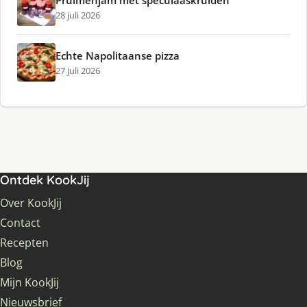
28 juli 2026
Echte Napolitaanse pizza
27 juli 2026
Ontdek KookJij
Over KookJij
Contact
Recepten
Blog
Mijn KookJij
Nieuwsbrief