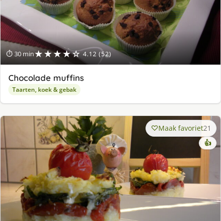
★★★★☆
⏱ 30 min
4.12 (52)
Chocolade muffins
Taarten, koek & gebak
Maak favoriet
21
👍