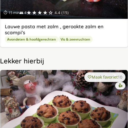
★★★★☆
⏱ 15 min
👥 4
4.4 (15)
Lauwe pasta met zalm , gerookte zalm en
scampi’s
Avondeten & hoofdgerechten
Vis & zeevruchten
Lekker hierbij
Maak favoriet
10
👍