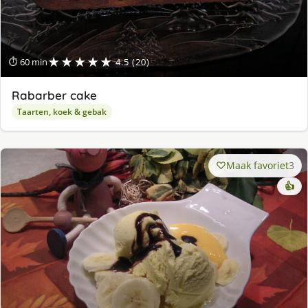
★★★★★
⏱ 60 min
4.5 (20)
Rabarber cake
Taarten, koek & gebak
Maak favoriet
3
👍