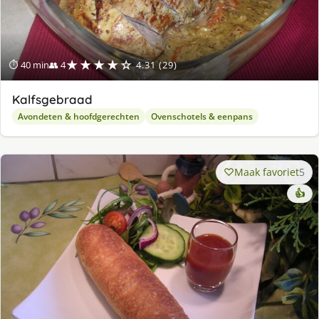
★★★★☆
⏱ 40 min
👥 4
4.31 (29)
Kalfsgebraad
Avondeten & hoofdgerechten
Ovenschotels & eenpans
Maak favoriet
5
👍