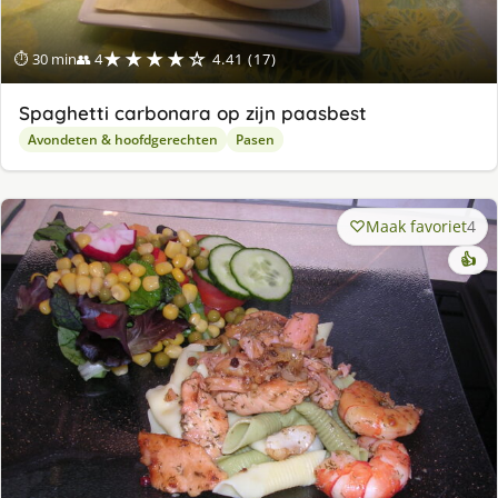
★★★★☆
⏱ 30 min
👥 4
4.41 (17)
Spaghetti carbonara op zijn paasbest
Avondeten & hoofdgerechten
Pasen
Maak favoriet
4
👍