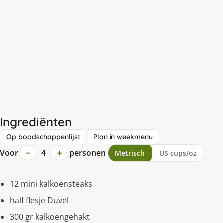
Ingrediënten
Op boodschappenlijst
Plan in weekmenu
−
+
Voor
4
personen
Metrisch
US cups/oz
12 mini kalkoensteaks
half flesje Duvel
300 gr kalkoengehakt