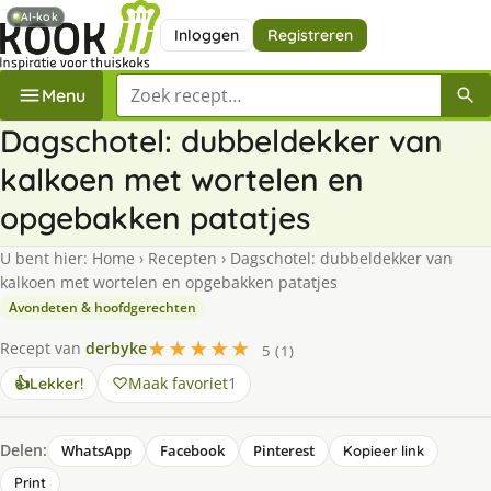
AI-kok
Inloggen
Registreren
Zoek een recept
Menu
Dagschotel: dubbeldekker van
kalkoen met wortelen en
opgebakken patatjes
U bent hier:
Home
›
Recepten
›
Dagschotel: dubbeldekker van
kalkoen met wortelen en opgebakken patatjes
Avondeten & hoofdgerechten
★★★★★
Recept van
derbyke
5 (1)
Maak favoriet
1
👍
Lekker!
Delen:
WhatsApp
Facebook
Pinterest
Kopieer link
Print