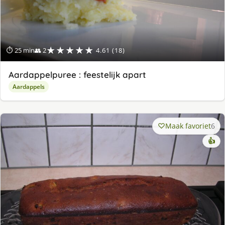
★★★★★
⏱ 25 min
👥 2
4.61 (18)
Aardappelpuree : feestelijk apart
Aardappels
Maak favoriet
6
👍