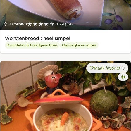
★★★★☆
⏱ 30 min
👥 4
4.29 (24)
Worstenbrood : heel simpel
Avondeten & hoofdgerechten
Makkelijke recepten
Maak favoriet
19
👍