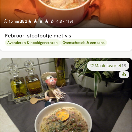
★★★★☆
⏱ 15 min
👥 2
4.37 (19)
Februari stoofpotje met vis
Avondeten & hoofdgerechten
Ovenschotels & eenpans
Maak favoriet
13
👍