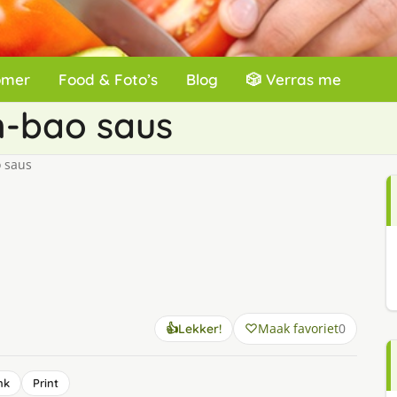
omer
Food & Foto’s
Blog
🎲 Verras me
n-bao saus
 saus
Maak favoriet
0
👍
Lekker!
nk
Print