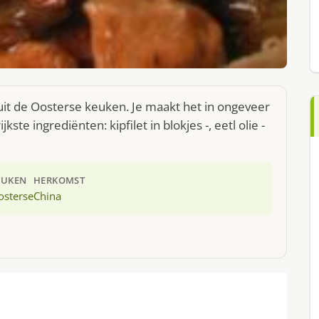
uit de Oosterse keuken. Je maakt het in ongeveer
te ingrediënten: kipfilet in blokjes -, eetl olie -
EUKEN
HERKOMST
osterse
China