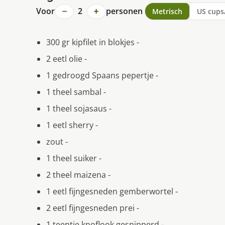
−
+
Voor
2
personen
Metrisch
US cups
300 gr kipfilet in blokjes -
2 eetl olie -
1 gedroogd Spaans pepertje -
1 theel sambal -
1 theel sojasaus -
1 eetl sherry -
zout -
1 theel suiker -
2 theel maizena -
1 eetl fijngesneden gemberwortel -
2 eetl fijngesneden prei -
1 teentje knoflook gesnipperd -