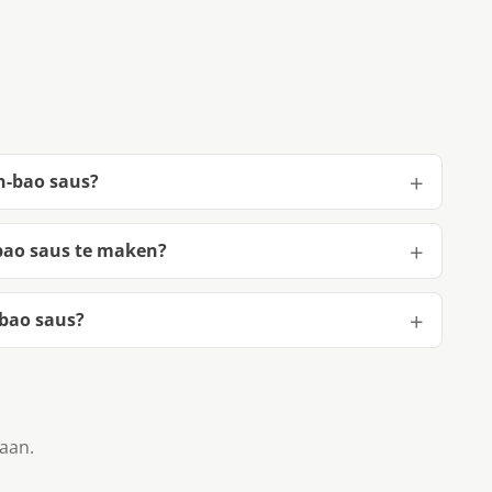
n-bao saus?
bao saus te maken?
-bao saus?
taan.