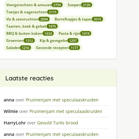
Voorgerechten & amuses
Soepen
2759
2120
Toetjes & nagerechten
2115
Vis & zeevruchten
Borrelhapjes & tapas
2094
2015
Taarten, koek & gebak
1975
BBQ & buiten koken
Pasta & rijst
1434
1419
Groenten
Kip & gevogelte
1312
1297
Salades
Gezonde recepten
1216
1177
Laatste reacties
anna
over
Pruimenjam met speculaaskruiden
Wilmie
over
Pruimenjam met speculaaskruiden
HarryLohr
over
Gevuld Turks brood
anna
over
Pruimenjam met speculaaskruiden