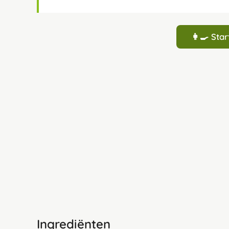
👩‍🍳 St
Ingrediënten