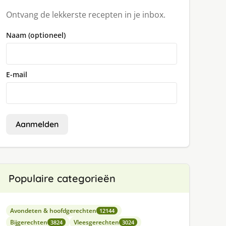
Ontvang de lekkerste recepten in je inbox.
Naam (optioneel)
E-mail
Aanmelden
Populaire categorieën
Avondeten & hoofdgerechten
12144
Bijgerechten
Vleesgerechten
3824
3024