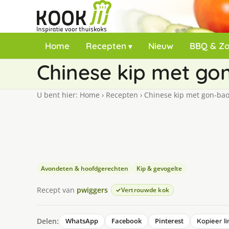
Home
Recepten
Nieuw
BBQ & Z
Chinese kip met go
U bent hier:
Home
›
Recepten
›
Chinese kip met gon-bao
Avondeten & hoofdgerechten
Kip & gevogelte
Recept van
pwiggers
Vertrouwde kok
Delen:
WhatsApp
Facebook
Pinterest
Kopieer li