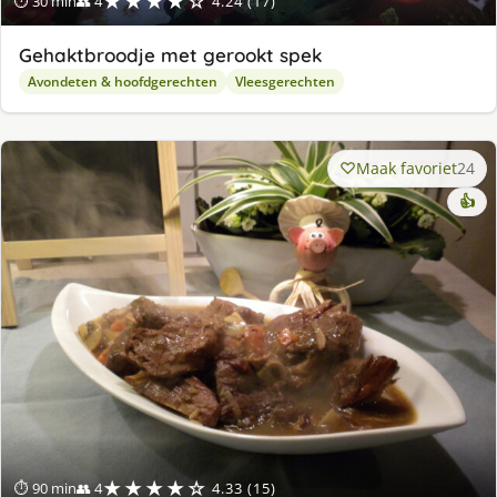
★★★★☆
⏱ 30 min
👥 4
4.24 (17)
Gehaktbroodje met gerookt spek
Avondeten & hoofdgerechten
Vleesgerechten
Maak favoriet
24
👍
★★★★☆
⏱ 90 min
👥 4
4.33 (15)