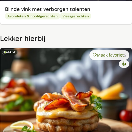
Blinde vink met verborgen talenten
Avondeten & hoofdgerechten
Vleesgerechten
Lekker hierbij
AI-kok
Maak favoriet
6
👍