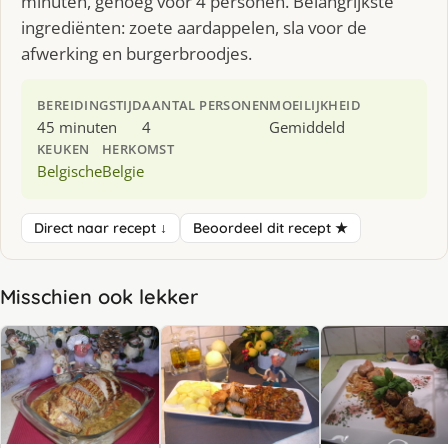
minuten, genoeg voor 4 personen. Belangrijkste
ingrediënten: zoete aardappelen, sla voor de
afwerking en burgerbroodjes.
BEREIDINGSTIJD
AANTAL PERSONEN
MOEILIJKHEID
45 minuten
4
Gemiddeld
KEUKEN
HERKOMST
Belgische
Belgie
Direct naar recept ↓
Beoordeel dit recept ★
Misschien ook lekker