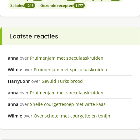
Salades
Gezonde recepten
1216
1177
Laatste reacties
anna
over
Pruimenjam met speculaaskruiden
Wilmie
over
Pruimenjam met speculaaskruiden
HarryLohr
over
Gevuld Turks brood
anna
over
Pruimenjam met speculaaskruiden
anna
over
Snelle courgettesoep met witte kaas
Wilmie
over
Ovenschotel met courgette en tonijn