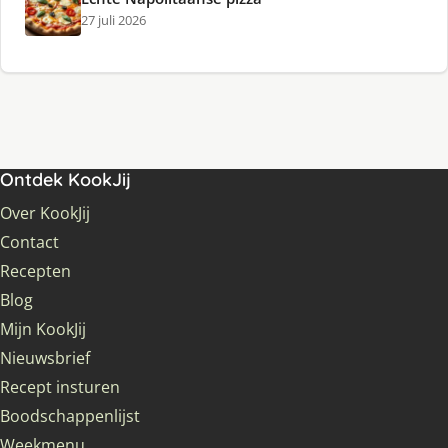
27 juli 2026
Ontdek KookJij
Over KookJij
Contact
Recepten
Blog
Mijn KookJij
Nieuwsbrief
Recept insturen
Boodschappenlijst
Weekmenu