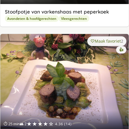
Stoofpotje van varkenshaas met peperkoek
Avondeten & hoofdgerechten
Vleesgerechten
Maak favoriet
2
👍
★★★★☆
⏱ 25 min
👥 2
4.36 (14)