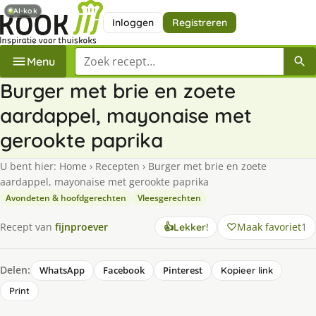
AI-kok
Inloggen
Registreren
Zoek een recept
Menu
Burger met brie en zoete
aardappel, mayonaise met
gerookte paprika
U bent hier:
Home
›
Recepten
›
Burger met brie en zoete
aardappel, mayonaise met gerookte paprika
Avondeten & hoofdgerechten
Vleesgerechten
Maak favoriet
1
Recept van
fijnproever
👍
Lekker!
Delen:
WhatsApp
Facebook
Pinterest
Kopieer link
Print