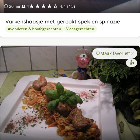
★★★★☆
⏱ 20 min
👥 4
4.4 (15)
Varkenshaasje met gerookt spek en spinazie
Avondeten & hoofdgerechten
Vleesgerechten
Maak favoriet
12
👍