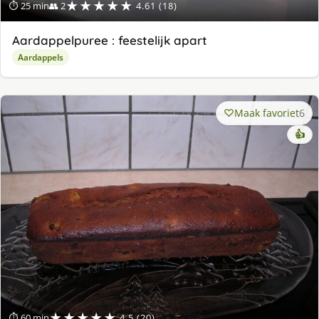
★★★★★
⏱ 25 min
👥 2
4.61 (18)
Aardappelpuree : feestelijk apart
Aardappels
Maak favoriet
6
👍
★★★★★
⏱ 60 min
4.5 (20)