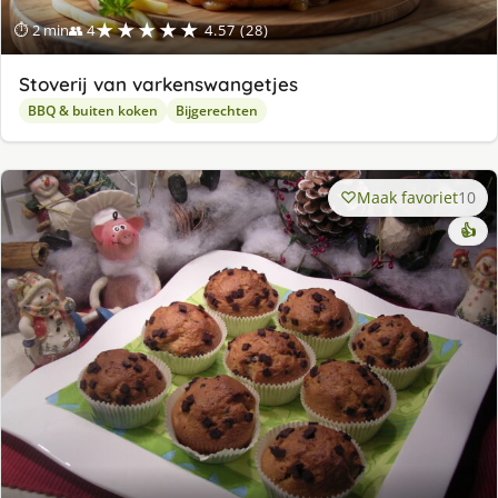
★★★★★
⏱ 2 min
👥 4
4.57 (28)
Stoverij van varkenswangetjes
BBQ & buiten koken
Bijgerechten
Maak favoriet
10
👍