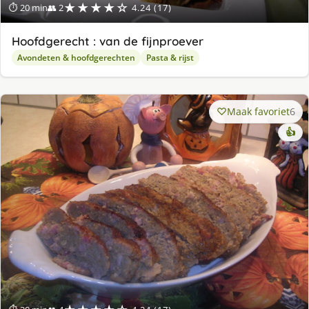
★★★★☆
⏱ 20 min
👥 2
4.24 (17)
Hoofdgerecht : van de fijnproever
Avondeten & hoofdgerechten
Pasta & rijst
Maak favoriet
6
👍