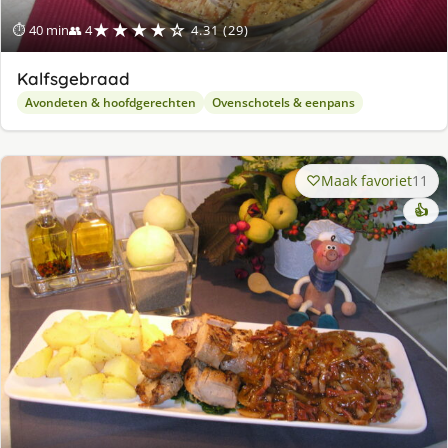
★★★★☆
⏱ 40 min
👥 4
4.31 (29)
Kalfsgebraad
Avondeten & hoofdgerechten
Ovenschotels & eenpans
Maak favoriet
11
👍