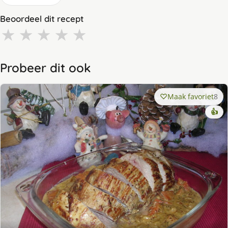
Beoordeel dit recept
★
★
★
★
★
Probeer dit ook
Maak favoriet
8
👍