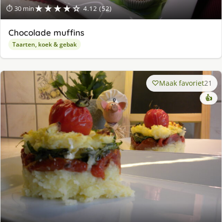
★★★★☆
⏱ 30 min
4.12 (52)
Chocolade muffins
Taarten, koek & gebak
Maak favoriet
21
👍