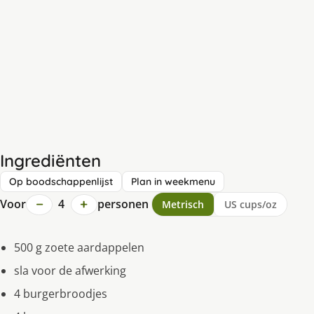
Ingrediënten
Op boodschappenlijst
Plan in weekmenu
−
+
Voor
4
personen
Metrisch
US cups/oz
500 g zoete aardappelen
sla voor de afwerking
4 burgerbroodjes