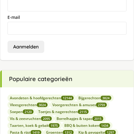
E-mail
Aanmelden
Populaire categorieën
Avondeten & hoofdgerechten
Bijgerechten
12144
3824
Vleesgerechten
Voorgerechten & amuses
3024
2759
Soepen
Toetjes & nagerechten
2120
2115
Vis & zeevruchten
Borrelhapjes & tapas
2095
2015
Taarten, koek & gebak
BBQ & buiten koken
1975
1434
Pasta & rijst
Groenten
Kip & gevogelte
1419
1312
1297