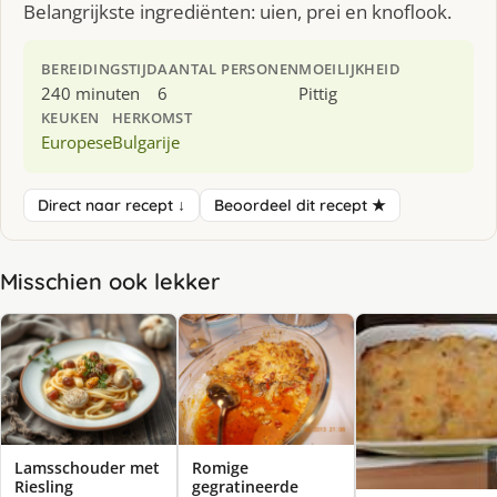
Belangrijkste ingrediënten: uien, prei en knoflook.
BEREIDINGSTIJD
AANTAL PERSONEN
MOEILIJKHEID
240 minuten
6
Pittig
KEUKEN
HERKOMST
Europese
Bulgarije
Direct naar recept ↓
Beoordeel dit recept ★
Misschien ook lekker
Lamsschouder met
Romige
Riesling
gegratineerde