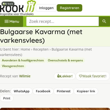
AI-kok
AI-kok
Inloggen
Registreren
Zoek een recept
Menu
Bulgaarse Kavarma (met
varkensvlees)
U bent hier:
Home
›
Recepten
›
Bulgaarse Kavarma (met
varkensvlees)
Avondeten & hoofdgerechten
Ovenschotels & eenpans
Vleesgerechten
Maak favoriet
1
Recept van
Wilmie
👍
Lekker!
Delen:
WhatsApp
Facebook
Pinterest
Kopieer link
Print