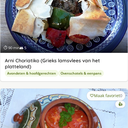
⏱ 90 min
👥 5
Arni Choriatiko (Grieks lamsvlees van het
platteland)
Avondeten & hoofdgerechten
Ovenschotels & eenpans
Maak favoriet
0
👍