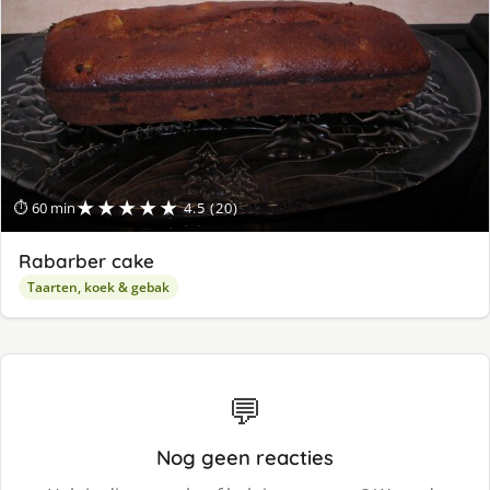
★★★★★
⏱ 60 min
4.5 (20)
Rabarber cake
Taarten, koek & gebak
💬
Nog geen reacties