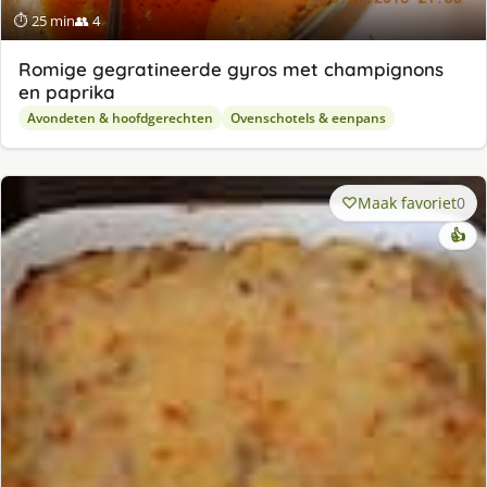
⏱ 25 min
👥 4
Romige gegratineerde gyros met champignons
en paprika
Avondeten & hoofdgerechten
Ovenschotels & eenpans
Maak favoriet
0
👍