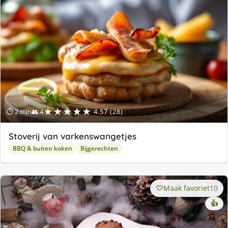
★★★★★
⏱ 2 min
👥 4
4.57 (28)
Stoverij van varkenswangetjes
BBQ & buiten koken
Bijgerechten
Maak favoriet
10
👍