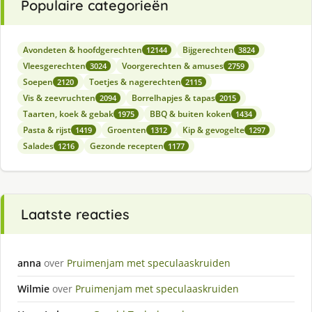
Populaire categorieën
Avondeten & hoofdgerechten
Bijgerechten
12144
3824
Vleesgerechten
Voorgerechten & amuses
3024
2759
Soepen
Toetjes & nagerechten
2120
2115
Vis & zeevruchten
Borrelhapjes & tapas
2094
2015
Taarten, koek & gebak
BBQ & buiten koken
1975
1434
Pasta & rijst
Groenten
Kip & gevogelte
1419
1312
1297
Salades
Gezonde recepten
1216
1177
Laatste reacties
anna
over
Pruimenjam met speculaaskruiden
Wilmie
over
Pruimenjam met speculaaskruiden