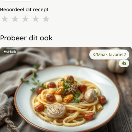
Beoordeel dit recept
★
★
★
★
★
Probeer dit ook
AI-kok
Maak favoriet
2
👍