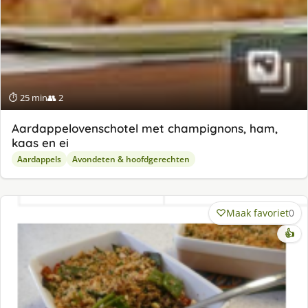
⏱ 25 min
👥 2
Aardappelovenschotel met champignons, ham,
kaas en ei
Aardappels
Avondeten & hoofdgerechten
Maak favoriet
0
👍