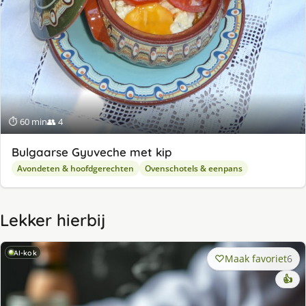
⏱ 60 min
👥 4
Bulgaarse Gyuveche met kip
Avondeten & hoofdgerechten
Ovenschotels & eenpans
Lekker hierbij
AI-kok
Maak favoriet
6
👍