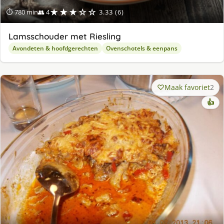
★★★☆☆
⏱ 780 min
👥 4
3.33 (6)
Lamsschouder met Riesling
Avondeten & hoofdgerechten
Ovenschotels & eenpans
Maak favoriet
2
👍