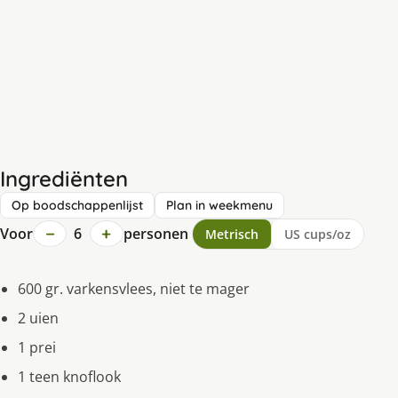
Ingrediënten
Op boodschappenlijst
Plan in weekmenu
−
+
Voor
6
personen
Metrisch
US cups/oz
600 gr. varkensvlees, niet te mager
2 uien
1 prei
1 teen knoflook