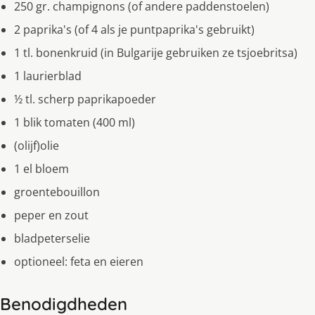
250 gr. champignons (of andere paddenstoelen)
2 paprika's (of 4 als je puntpaprika's gebruikt)
1 tl. bonenkruid (in Bulgarije gebruiken ze tsjoebritsa)
1 laurierblad
½ tl. scherp paprikapoeder
1 blik tomaten (400 ml)
(olijf)olie
1 el bloem
groentebouillon
peper en zout
bladpeterselie
optioneel: feta en eieren
Benodigdheden