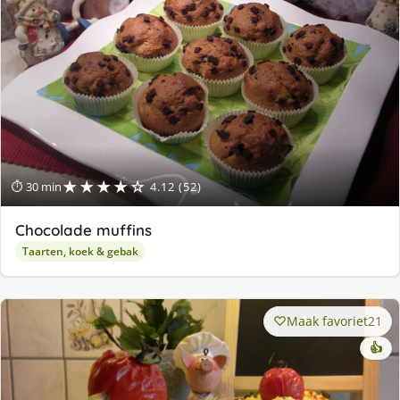
★★★★☆
⏱ 30 min
4.12 (52)
Chocolade muffins
Taarten, koek & gebak
Maak favoriet
21
👍