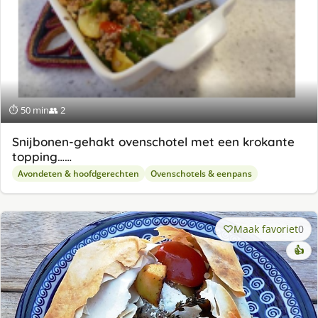
⏱ 50 min
👥 2
Snijbonen-gehakt ovenschotel met een krokante
topping……
Avondeten & hoofdgerechten
Ovenschotels & eenpans
Maak favoriet
0
👍