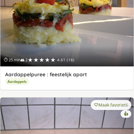
★★★★★
⏱ 25 min
👥 2
4.61 (18)
Aardappelpuree : feestelijk apart
Aardappels
Maak favoriet
6
👍