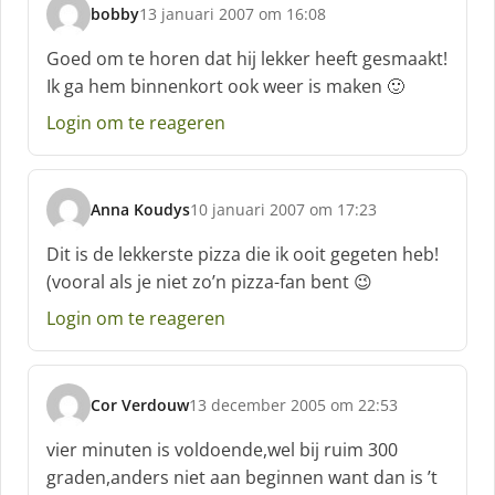
bobby
13 januari 2007 om 16:08
s
c
Goed om te horen dat hij lekker heeft gesmaakt!
h
Ik ga hem binnenkort ook weer is maken 🙂
r
e
Login om te reageren
e
f
:
Anna Koudys
10 januari 2007 om 17:23
s
c
Dit is de lekkerste pizza die ik ooit gegeten heb!
h
(vooral als je niet zo’n pizza-fan bent 😉
r
e
Login om te reageren
e
f
:
Cor Verdouw
13 december 2005 om 22:53
s
c
vier minuten is voldoende,wel bij ruim 300
h
graden,anders niet aan beginnen want dan is ’t
r