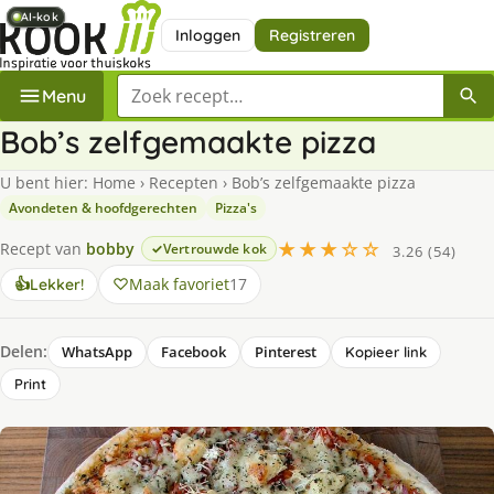
AI-kok
AI-kok
AI-kok
AI-kok
Inloggen
Registreren
Zoek een recept
Menu
Bob’s zelfgemaakte pizza
U bent hier:
Home
›
Recepten
›
Bob’s zelfgemaakte pizza
Avondeten & hoofdgerechten
Pizza's
★★★☆☆
Recept van
bobby
Vertrouwde kok
3.26 (54)
Maak favoriet
17
👍
Lekker!
Delen:
WhatsApp
Facebook
Pinterest
Kopieer link
Print