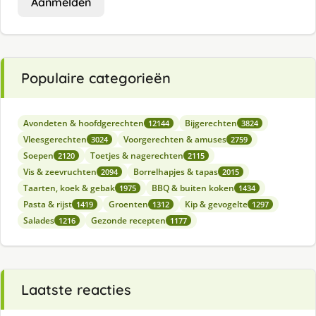
Aanmelden
Populaire categorieën
Avondeten & hoofdgerechten
Bijgerechten
12144
3824
Vleesgerechten
Voorgerechten & amuses
3024
2759
Soepen
Toetjes & nagerechten
2120
2115
Vis & zeevruchten
Borrelhapjes & tapas
2094
2015
Taarten, koek & gebak
BBQ & buiten koken
1975
1434
Pasta & rijst
Groenten
Kip & gevogelte
1419
1312
1297
Salades
Gezonde recepten
1216
1177
Laatste reacties