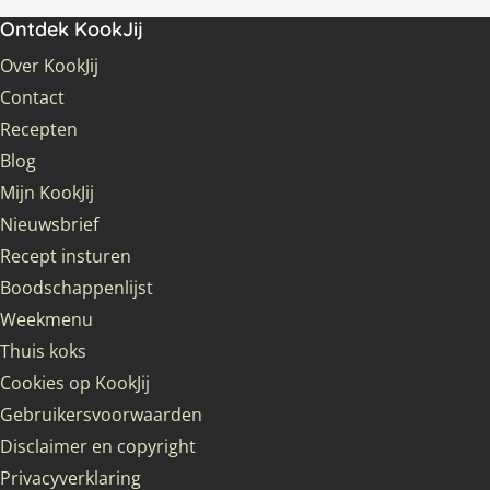
Ontdek KookJij
Over KookJij
Contact
Recepten
Blog
Mijn KookJij
Nieuwsbrief
Recept insturen
Boodschappenlijst
Weekmenu
Thuis koks
Cookies op KookJij
Gebruikersvoorwaarden
Disclaimer en copyright
Privacyverklaring