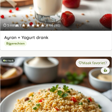
★★★★★
⏱ 5 min
👥 1
4.64 (90)
Ayran = Yogurt drank
Bijgerechten
AI-kok
Maak favoriet
7
👍