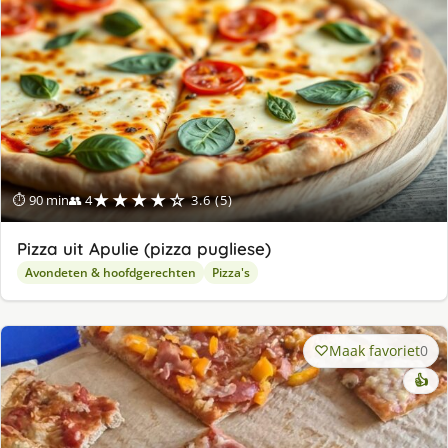
★★★★☆
⏱ 90 min
👥 4
3.6 (5)
Pizza uit Apulie (pizza pugliese)
Avondeten & hoofdgerechten
Pizza's
Maak favoriet
0
👍