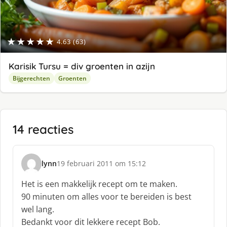
★★★★★
4.63 (63)
Karisik Tursu = div groenten in azijn
Bijgerechten
Groenten
14 reacties
lynn
19 februari 2011 om 15:12
s
c
Het is een makkelijk recept om te maken.
h
90 minuten om alles voor te bereiden is best
r
wel lang.
e
Bedankt voor dit lekkere recept Bob.
e