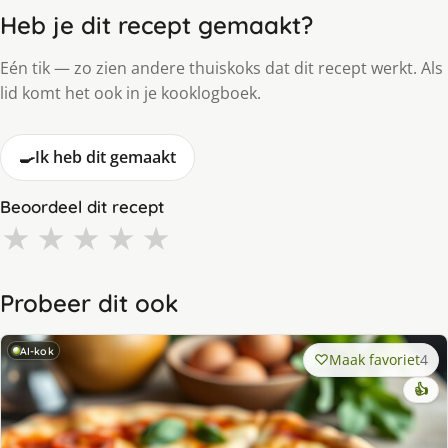
Heb je dit recept gemaakt?
Eén tik — zo zien andere thuiskoks dat dit recept werkt. Als
lid komt het ook in je kooklogboek.
🍳
Ik heb dit gemaakt
Beoordeel dit recept
★
★
★
★
★
Probeer dit ook
AI-kok
Maak favoriet
4
👍