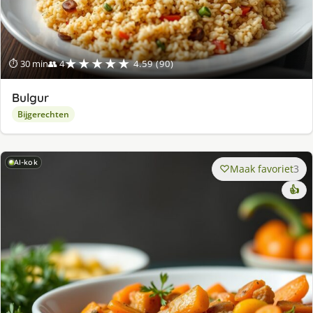
★★★★★
⏱ 30 min
👥 4
4.59 (90)
Bulgur
Bijgerechten
AI-kok
Maak favoriet
3
👍