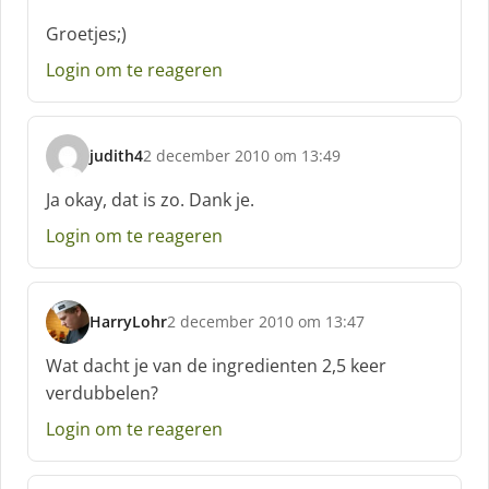
f
Groetjes;)
:
Login om te reageren
judith4
2 december 2010 om 13:49
s
c
Ja okay, dat is zo. Dank je.
h
Login om te reageren
r
e
e
f
HarryLohr
2 december 2010 om 13:47
:
s
c
Wat dacht je van de ingredienten 2,5 keer
h
verdubbelen?
r
e
Login om te reageren
e
f