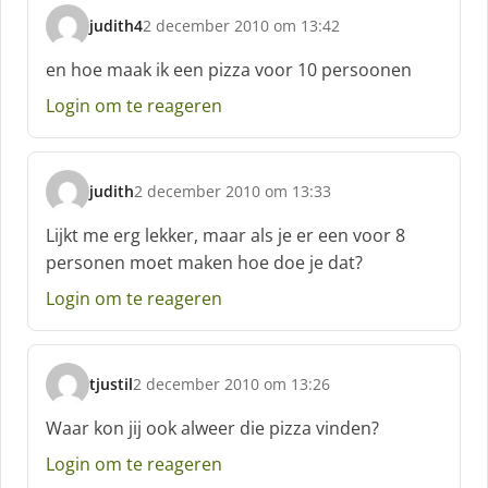
:
judith4
2 december 2010 om 13:42
s
c
en hoe maak ik een pizza voor 10 persoonen
h
Login om te reageren
r
e
e
f
judith
2 december 2010 om 13:33
:
s
c
Lijkt me erg lekker, maar als je er een voor 8
h
personen moet maken hoe doe je dat?
r
e
Login om te reageren
e
f
:
tjustil
2 december 2010 om 13:26
s
c
Waar kon jij ook alweer die pizza vinden?
h
Login om te reageren
r
e