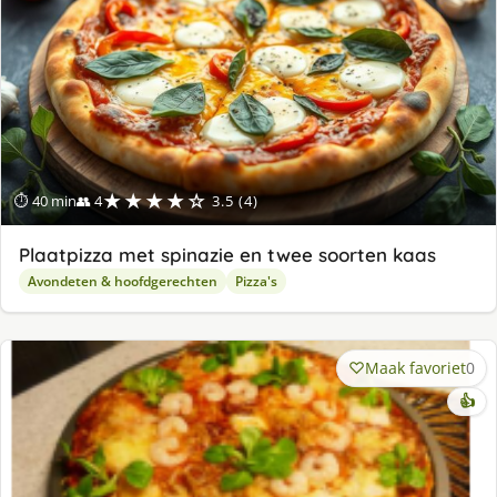
★★★★☆
⏱ 40 min
👥 4
3.5 (4)
Plaatpizza met spinazie en twee soorten kaas
Avondeten & hoofdgerechten
Pizza's
Maak favoriet
0
👍