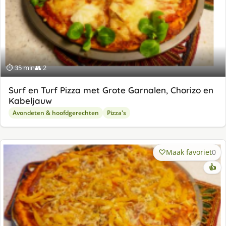
⏱ 35 min
👥 2
Surf en Turf Pizza met Grote Garnalen, Chorizo en
Kabeljauw
Avondeten & hoofdgerechten
Pizza's
Maak favoriet
0
👍