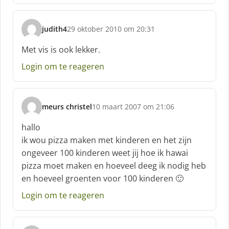
e
f
judith4
29 oktober 2010 om 20:31
:
s
c
Met vis is ook lekker.
h
Login om te reageren
r
e
e
f
meurs christel
10 maart 2007 om 21:06
:
s
c
hallo
h
ik wou pizza maken met kinderen en het zijn
r
ongeveer 100 kinderen weet jij hoe ik hawai
e
pizza moet maken en hoeveel deeg ik nodig heb
e
f
en hoeveel groenten voor 100 kinderen 🙂
:
Login om te reageren