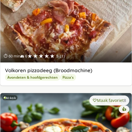
★★★★★
⏱ 60 min
👥 6
5 (1)
Volkoren pizzadeeg (Broodmachine)
Avondeten & hoofdgerechten
Pizza's
AI-kok
Maak favoriet
8
👍