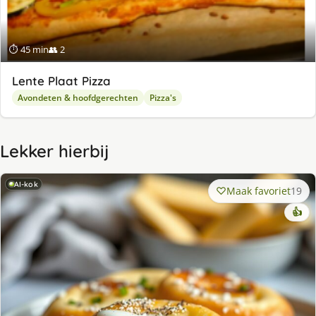
⏱ 45 min
👥 2
Lente Plaat Pizza
Avondeten & hoofdgerechten
Pizza's
Lekker hierbij
AI-kok
Maak favoriet
19
👍