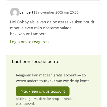
e
f
Lambert
15 november 2005 om 20:30
:
s
c
Hoi Bobby,als je van de oosterse keuken houdt
h
moet je even mijn oosterse salade
r
bekijken.Vr.Lambert
e
e
Login om te reageren
f
:
Laat een reactie achter
Reageren kan met een gratis account — zo
weten andere thuiskoks van wie de tip komt.
Maak een gratis account
Al lid? Log in via dezelfde knop — zonder
wachtwoord.