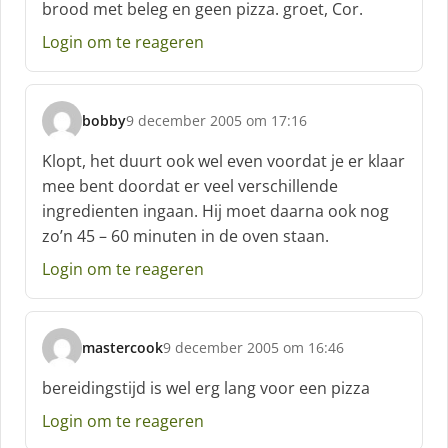
brood met beleg en geen pizza. groet, Cor.
e
e
Login om te reageren
f
:
bobby
9 december 2005 om 17:16
s
c
Klopt, het duurt ook wel even voordat je er klaar
h
mee bent doordat er veel verschillende
r
ingredienten ingaan. Hij moet daarna ook nog
e
zo’n 45 – 60 minuten in de oven staan.
e
f
Login om te reageren
:
mastercook
9 december 2005 om 16:46
s
c
bereidingstijd is wel erg lang voor een pizza
h
Login om te reageren
r
e