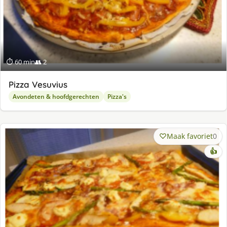
⏱ 60 min
👥 2
Pizza Vesuvius
Avondeten & hoofdgerechten
Pizza's
Maak favoriet
0
👍