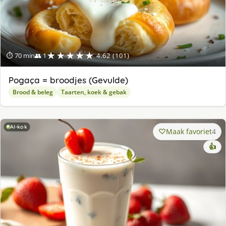
★★★★★
⏱ 70 min
👥 1
4.62 (101)
Pogaça = broodjes (Gevulde)
Brood & beleg
Taarten, koek & gebak
AI-kok
Maak favoriet
4
👍