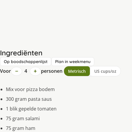
Ingrediënten
Op boodschappenlijst
Plan in weekmenu
−
+
Voor
4
personen
Metrisch
US cups/oz
Mix voor pizza bodem
300 gram pasta saus
1 blik gepelde tomaten
75 gram salami
75 gram ham