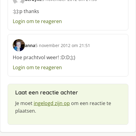
s
c
:);):p thanks
h
Login om te reageren
r
e
e
f
anna
5 november 2012 om 21:51
:
s
c
Hoe prachtvol weer! :D:D;);)
h
Login om te reageren
r
e
e
f
Laat een reactie achter
:
Je moet
ingelogd zijn op
om een reactie te
plaatsen.