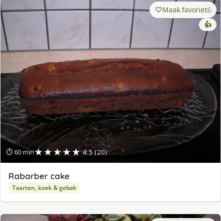
Maak favoriet
6
👍
★★★★★
⏱ 60 min
4.5 (20)
Rabarber cake
Taarten, koek & gebak