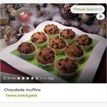
Maak favoriet
10
👍
★★★★☆
⏱ 30 min
4.12 (52)
Chocolade muffins
Taarten, koek & gebak