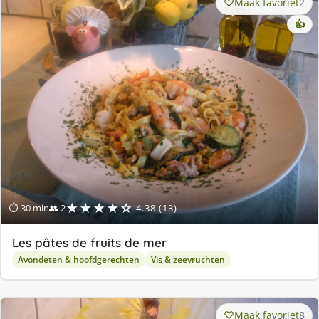
Maak favoriet
2
👍
★★★★☆
⏱ 30 min
👥 2
4.38 (13)
Les pâtes de fruits de mer
Avondeten & hoofdgerechten
Vis & zeevruchten
Maak favoriet
8