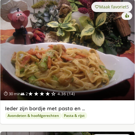
Maak favoriet
5
👍
★★★★☆
⏱ 30 min
👥 2
4.36 (14)
Ieder zijn bordje met pasta en …
Avondeten & hoofdgerechten
Pasta & rijst