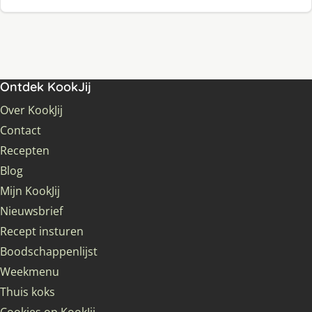
Ontdek KookJij
Over KookJij
Contact
Recepten
Blog
Mijn KookJij
Nieuwsbrief
Recept insturen
Boodschappenlijst
Weekmenu
Thuis koks