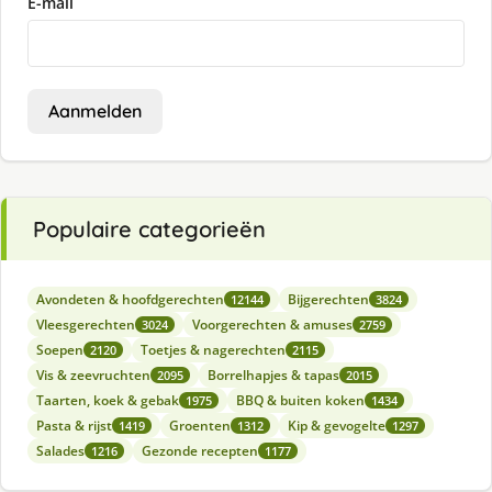
E-mail
Aanmelden
Populaire categorieën
Avondeten & hoofdgerechten
Bijgerechten
12144
3824
Vleesgerechten
Voorgerechten & amuses
3024
2759
Soepen
Toetjes & nagerechten
2120
2115
Vis & zeevruchten
Borrelhapjes & tapas
2095
2015
Taarten, koek & gebak
BBQ & buiten koken
1975
1434
Pasta & rijst
Groenten
Kip & gevogelte
1419
1312
1297
Salades
Gezonde recepten
1216
1177