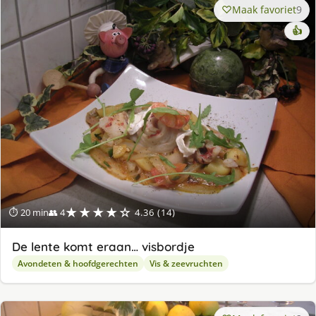
Maak favoriet
9
👍
★★★★☆
⏱ 20 min
👥 4
4.36 (14)
De lente komt eraan… visbordje
Avondeten & hoofdgerechten
Vis & zeevruchten