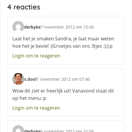
4 reacties
derbyke
7 november 2012 om 15:45
s
c
Laat het je smaken Sandra, je laat maar weten
h
hoe het je beviel :)Groetjes van ons 3tjes :);):p
r
e
Login om te reageren
e
f
:
s.dool
7 november 2012 om 07:40
s
c
Wow dit ziet er heerlijk uit! Vanavond staat dit
h
op het menu.:p
r
e
Login om te reageren
e
f
:
derbyke
5 november 2012 om 21:56