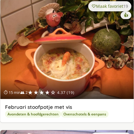
Maak favoriet
19
👍
★★★★☆
⏱ 15 min
👥 2
4.37 (19)
Februari stoofpotje met vis
Avondeten & hoofdgerechten
Ovenschotels & eenpans