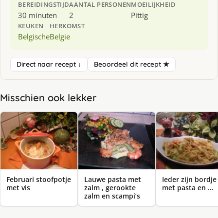
BEREIDINGSTIJD
AANTAL PERSONEN
MOEILIJKHEID
30 minuten
2
Pittig
KEUKEN
HERKOMST
Belgische
Belgie
Direct naar recept ↓
Beoordeel dit recept ★
Misschien ook lekker
Februari stoofpotje
Lauwe pasta met
Ieder zijn bordje
met vis
zalm , gerookte
met pasta en …
zalm en scampi’s