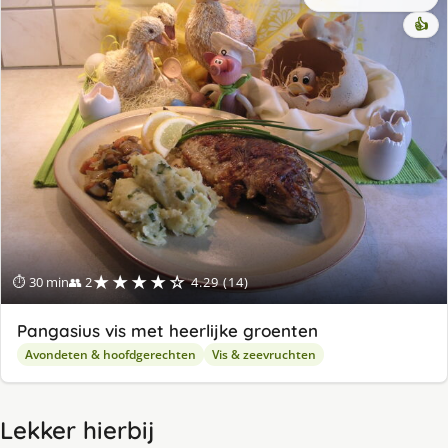
👍
★★★★☆
⏱ 30 min
👥 2
4.29 (14)
Pangasius vis met heerlijke groenten
Avondeten & hoofdgerechten
Vis & zeevruchten
Lekker hierbij