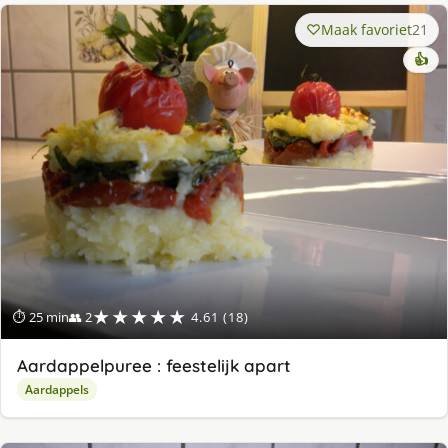
Maak favoriet
21
👍
★★★★★
⏱ 25 min
👥 2
4.61 (18)
Aardappelpuree : feestelijk apart
Aardappels