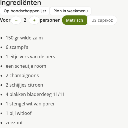
Ingrediënten
Op boodschappenlijst
Plan in weekmenu
−
+
Voor
2
personen
Metrisch
US cups/oz
150 gr wilde zalm
6 scampi's
1 eitje vers van de pers
een scheutje room
2 champignons
2 schijfjes citroen
4 plakken bladerdeeg 11/11
1 stengel wit van porei
1 pijl witloof
zeezout