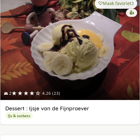
Maak favoriet
3
👍
★★★★☆
👥 2
4.26 (23)
Dessert : Ijsje van de Fijnproever
IJs & sorbets