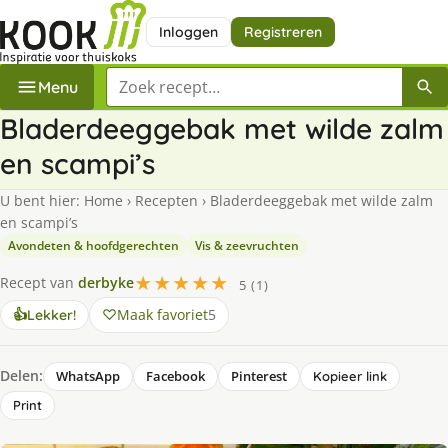
Inloggen
Registreren
Zoek een recept
Menu
Bladerdeeggebak met wilde zalm
en scampi’s
U bent hier:
Home
›
Recepten
›
Bladerdeeggebak met wilde zalm
en scampi’s
Avondeten & hoofdgerechten
Vis & zeevruchten
★★★★★
Recept van
derbyke
5 (1)
Maak favoriet
5
👍
Lekker!
Delen:
WhatsApp
Facebook
Pinterest
Kopieer link
Print