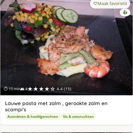
Maak favoriet
4
👍
★★★★☆
⏱ 15 min
👥 4
4.4 (15)
Lauwe pasta met zalm , gerookte zalm en
scampi’s
Avondeten & hoofdgerechten
Vis & zeevruchten