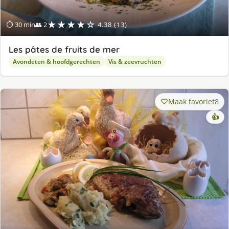
★★★★☆
⏱ 30 min
👥 2
4.38 (13)
Les pâtes de fruits de mer
Avondeten & hoofdgerechten
Vis & zeevruchten
Maak favoriet
8
👍