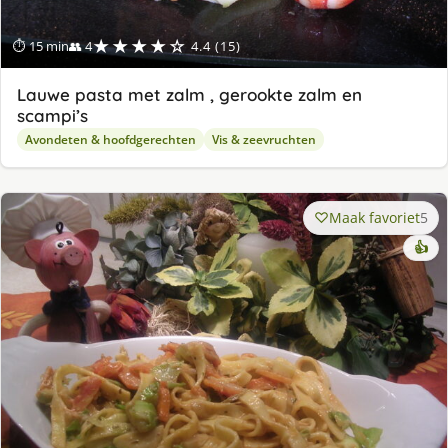
★★★★☆
⏱ 15 min
👥 4
4.4 (15)
Lauwe pasta met zalm , gerookte zalm en
scampi’s
Avondeten & hoofdgerechten
Vis & zeevruchten
Maak favoriet
5
👍