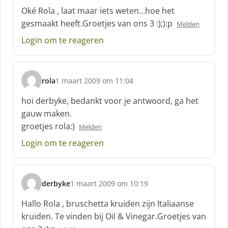
c
Oké Rola , laat maar iets weten…hoe het
h
gesmaakt heeft.Groetjes van ons 3 :);):p
Melden
r
e
Login om te reageren
e
f
:
rola
1 maart 2009 om 11:04
s
c
hoi derbyke, bedankt voor je antwoord, ga het
h
gauw maken.
r
groetjes rola:)
Melden
e
e
Login om te reageren
f
:
derbyke
1 maart 2009 om 10:19
s
c
Hallo Rola , bruschetta kruiden zijn Italiaanse
h
kruiden. Te vinden bij Oil & Vinegar.Groetjes van
r