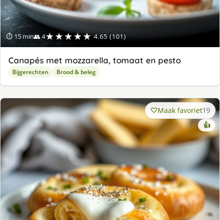
★★★★★
⏱ 15 min
👥 4
4.65 (101)
Canapés met mozzarella, tomaat en pesto
Bijgerechten
Brood & beleg
Maak favoriet
19
👍