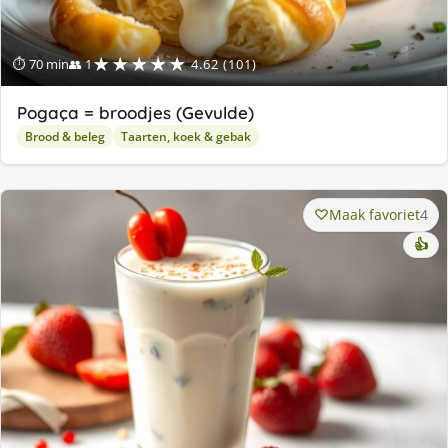
★★★★★
⏱ 70 min
👥 1
4.62 (101)
Pogaça = broodjes (Gevulde)
Brood & beleg
Taarten, koek & gebak
Maak favoriet
4
👍