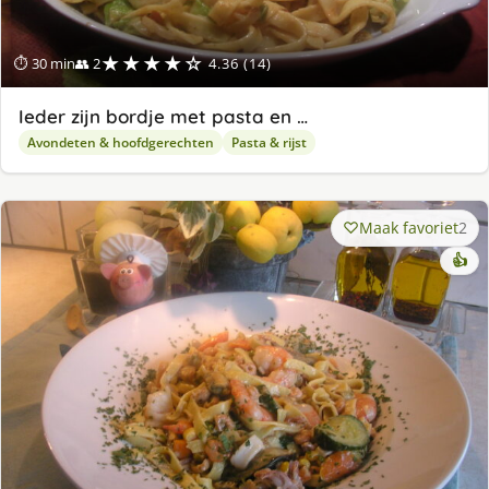
★★★★☆
⏱ 30 min
👥 2
4.36 (14)
Ieder zijn bordje met pasta en …
Avondeten & hoofdgerechten
Pasta & rijst
Maak favoriet
2
👍