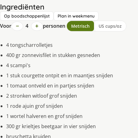
Ingrediënten
Op boodschappenlijst
Plan in weekmenu
−
+
Voor
4
personen
Metrisch
US cups/oz
4 tongscharrolletjes
400 gr zonnevisfilet in stukken gesneden
4 scampi's
1 stuk courgette ontpit en in maantjes snijden
1 tomaat ontveld en in partjes snijden
2 stronken witloof grof snijden
1 rode ajuin grof snijden
1 wortel halveren en grof snijden
300 gr krieltjes beetgaar in vier snijden
bruschetta kruiden