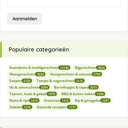
Aanmelden
Populaire categorieën
Avondeten & hoofdgerechten
Bijgerechten
12144
3824
Vleesgerechten
Voorgerechten & amuses
3024
2759
Soepen
Toetjes & nagerechten
2120
2115
Vis & zeevruchten
Borrelhapjes & tapas
2094
2015
Taarten, koek & gebak
BBQ & buiten koken
1975
1434
Pasta & rijst
Groenten
Kip & gevogelte
1419
1312
1297
Salades
Gezonde recepten
1216
1177