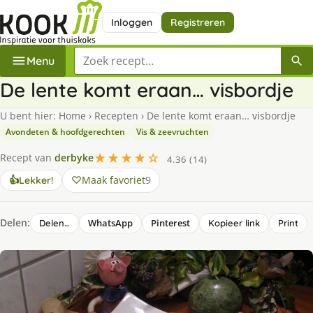
Inloggen
Registreren
Zoek een recept
Menu
De lente komt eraan… visbordje
U bent hier:
Home
›
Recepten
›
De lente komt eraan… visbordje
Avondeten & hoofdgerechten
Vis & zeevruchten
★★★★☆
Recept van
derbyke
4.36 (14)
Maak favoriet
9
👍
Lekker!
Delen:
WhatsApp
Pinterest
Delen…
Kopieer link
Print