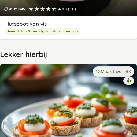
★★★★☆
⏱ 45 min
👥 2
4.13 (16)
Hutsepot van vis
Avondeten & hoofdgerechten
Soepen
Lekker hierbij
Maak favoriet
8
👍