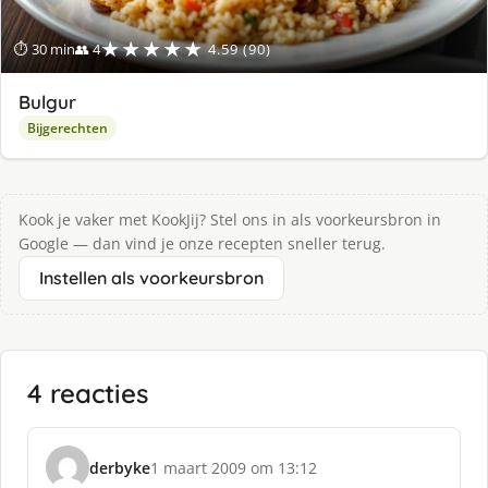
★★★★★
⏱ 30 min
👥 4
4.59 (90)
Bulgur
Bijgerechten
Kook je vaker met KookJij? Stel ons in als voorkeursbron in
Google — dan vind je onze recepten sneller terug.
Instellen als voorkeursbron
4 reacties
derbyke
1 maart 2009 om 13:12
s