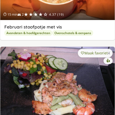
★★★★☆
⏱ 15 min
👥 2
4.37 (19)
Februari stoofpotje met vis
Avondeten & hoofdgerechten
Ovenschotels & eenpans
Maak favoriet
4
👍