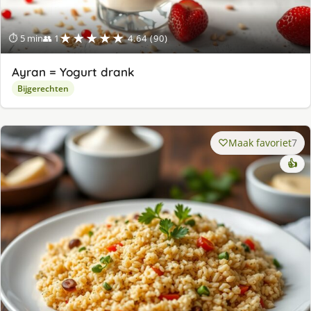
★★★★★
⏱ 5 min
👥 1
4.64 (90)
Ayran = Yogurt drank
Bijgerechten
Maak favoriet
7
👍