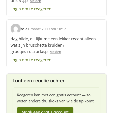
ons 3 :):p
Melden
e
e
Login om te reageren
f
:
rola
1 maart 2009 om 10:12
s
c
dag hilde, dit lijkt me een lekker recept alleen
h
wat zijn bruschetta kruiden?
r
groetjes rola arke:p
Melden
e
e
Login om te reageren
f
:
Laat een reactie achter
Reageren kan met een gratis account — zo
weten andere thuiskoks van wie de tip komt.
Maak een gratis account