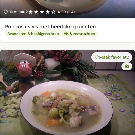
★★★★☆
⏱ 30 min
👥 2
4.29 (14)
Pangasius vis met heerlijke groenten
Avondeten & hoofdgerechten
Vis & zeevruchten
Maak favoriet
2
👍