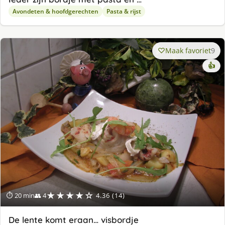
Avondeten & hoofdgerechten
Pasta & rijst
Maak favoriet
9
👍
★★★★☆
⏱ 20 min
👥 4
4.36 (14)
De lente komt eraan… visbordje