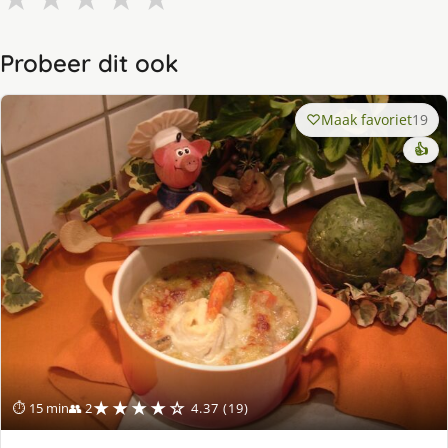
Probeer dit ook
Maak favoriet
19
👍
★★★★☆
⏱ 15 min
👥 2
4.37 (19)