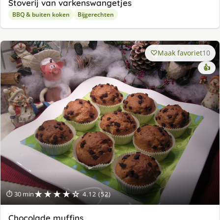
Stoverij van varkenswangetjes
BBQ & buiten koken
Bijgerechten
Maak favoriet
10
👍
★★★★☆
⏱ 30 min
4.12 (52)
Chocolade muffins