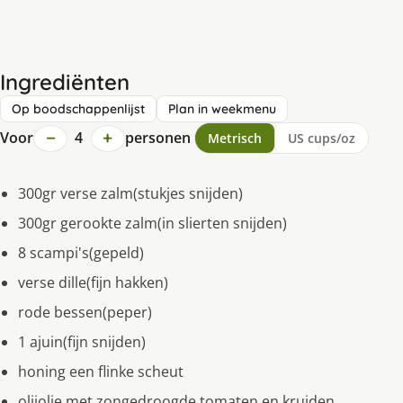
Ingrediënten
Op boodschappenlijst
Plan in weekmenu
−
+
Voor
4
personen
Metrisch
US cups/oz
300gr verse zalm(stukjes snijden)
300gr gerookte zalm(in slierten snijden)
8 scampi's(gepeld)
verse dille(fijn hakken)
rode bessen(peper)
1 ajuin(fijn snijden)
honing een flinke scheut
olijolie met zongedroogde tomaten en kruiden