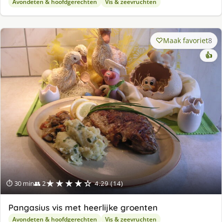
Avondeten & hoofdgerechten
Vis & zeevruchten
Maak favoriet
8
👍
★★★★☆
⏱ 30 min
👥 2
4.29 (14)
Pangasius vis met heerlijke groenten
Avondeten & hoofdgerechten
Vis & zeevruchten