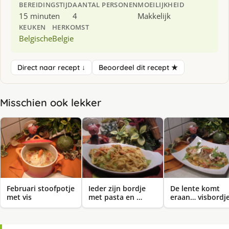
BEREIDINGSTIJD
AANTAL PERSONEN
MOEILIJKHEID
15 minuten
4
Makkelijk
KEUKEN
HERKOMST
Belgische
Belgie
Direct naar recept ↓
Beoordeel dit recept ★
Misschien ook lekker
Februari stoofpotje
Ieder zijn bordje
De lente komt
met vis
met pasta en …
eraan… visbordj