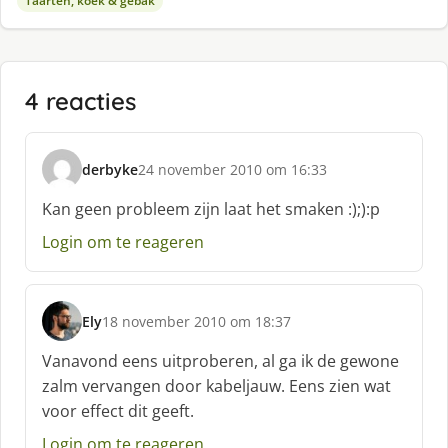
Taarten, koek & gebak
4 reacties
derbyke
24 november 2010 om 16:33
s
c
Kan geen probleem zijn laat het smaken :);):p
h
Login om te reageren
r
e
e
f
Ely
18 november 2010 om 18:37
:
s
c
Vanavond eens uitproberen, al ga ik de gewone
h
zalm vervangen door kabeljauw. Eens zien wat
r
voor effect dit geeft.
e
e
Login om te reageren