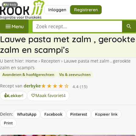
AI-kok
Inloggen
Registreren
Zoek een recept
Menu
Lauwe pasta met zalm , gerookte
zalm en scampi’s
U bent hier:
Home
›
Recepten
›
Lauwe pasta met zalm , gerookte
zalm en scampi’s
Avondeten & hoofdgerechten
Vis & zeevruchten
★★★★☆
Recept van
derbyke
4.4 (15)
Maak favoriet
4
👍
Lekker!
Delen:
WhatsApp
Facebook
Pinterest
Kopieer link
Print