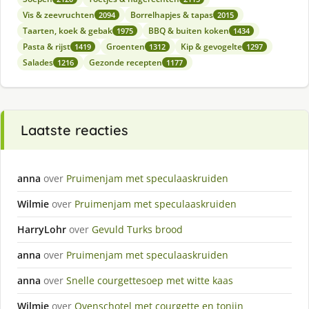
Vis & zeevruchten
Borrelhapjes & tapas
2094
2015
Taarten, koek & gebak
BBQ & buiten koken
1975
1434
Pasta & rijst
Groenten
Kip & gevogelte
1419
1312
1297
Salades
Gezonde recepten
1216
1177
Laatste reacties
anna
over
Pruimenjam met speculaaskruiden
Wilmie
over
Pruimenjam met speculaaskruiden
HarryLohr
over
Gevuld Turks brood
anna
over
Pruimenjam met speculaaskruiden
anna
over
Snelle courgettesoep met witte kaas
Wilmie
over
Ovenschotel met courgette en tonijn