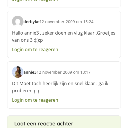
f
:
derbyke
12 november 2009 om 15:24
s
c
Hallo annie3 , zeker doen en vlug klaar .Groetjes
h
van ons 3 :);):p
r
e
Login om te reageren
e
f
:
annie3
12 november 2009 om 13:17
s
c
Dit Moet toch heerlijk zijn en snel klaar . ga ik
h
proberen:p:p
r
e
Login om te reageren
e
f
:
Laat een reactie achter