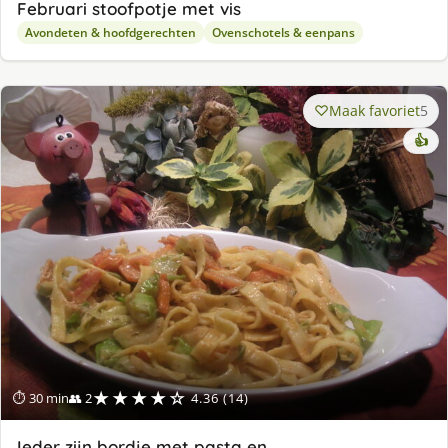
Februari stoofpotje met vis
Avondeten & hoofdgerechten
Ovenschotels & eenpans
Maak favoriet
5
👍
★★★★☆
⏱ 30 min
👥 2
4.36 (14)
Ieder zijn bordje met pasta en …