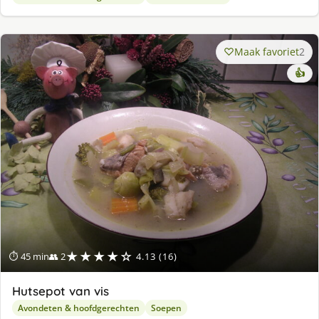
Maak favoriet
2
👍
★★★★☆
⏱ 45 min
👥 2
4.13 (16)
Hutsepot van vis
Avondeten & hoofdgerechten
Soepen