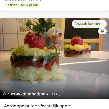
Taarten, koek & gebak
Maak favoriet
21
👍
★★★★★
⏱ 25 min
👥 2
4.61 (18)
Aardappelpuree : feestelijk apart