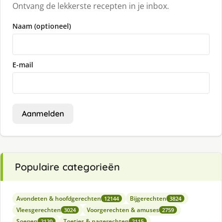
Ontvang de lekkerste recepten in je inbox.
Naam (optioneel)
E-mail
Aanmelden
Populaire categorieën
Avondeten & hoofdgerechten
Bijgerechten
12144
3824
Vleesgerechten
Voorgerechten & amuses
3024
2759
Soepen
Toetjes & nagerechten
2120
2115