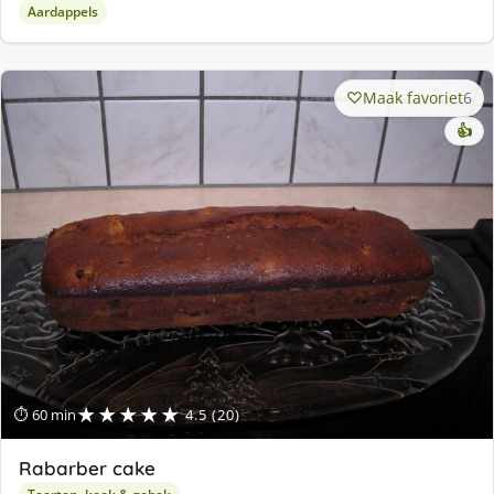
Aardappels
Maak favoriet
6
👍
★★★★★
⏱ 60 min
4.5 (20)
Rabarber cake