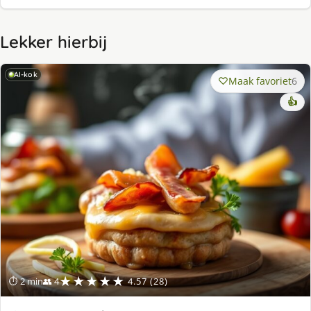
Lekker hierbij
AI-kok
Maak favoriet
6
👍
★★★★★
⏱ 2 min
👥 4
4.57 (28)