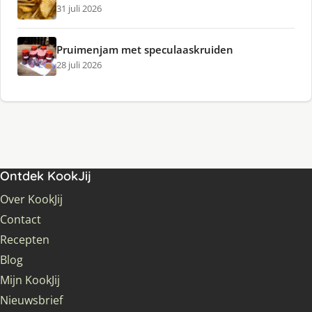
31 juli 2026
Pruimenjam met speculaaskruiden
28 juli 2026
Ontdek KookJij
Over KookJij
Contact
Recepten
Blog
Mijn KookJij
Nieuwsbrief