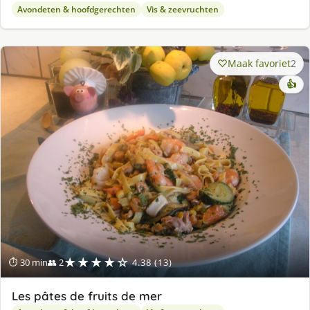
Avondeten & hoofdgerechten
Vis & zeevruchten
Maak favoriet
2
👍
★★★★☆
⏱ 30 min
👥 2
4.38 (13)
Les pâtes de fruits de mer