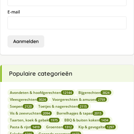
E-mail
Aanmelden
Populaire categorieën
Avondeten & hoofdgerechten
Bijgerechten
12144
3824
Vleesgerechten
Voorgerechten & amuses
3024
2759
Soepen
Toetjes & nagerechten
2120
2115
Vis & zeevruchten
Borrelhapjes & tapas
2094
2015
Taarten, koek & gebak
BBQ & buiten koken
1975
1434
Pasta & rijst
Groenten
Kip & gevogelte
1419
1312
1297
Salades
Gezonde recepten
1216
1177