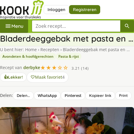
Inloggen
Registreren
Zoek een recept
Menu
Bladerdeeggebak met pasta en …
U bent hier:
Home
›
Recepten
›
Bladerdeeggebak met pasta en …
Avondeten & hoofdgerechten
Pasta & rijst
★★★☆☆
Recept van
derbyke
3.21 (14)
Maak favoriet
4
👍
Lekker!
Delen:
WhatsApp
Pinterest
Delen…
Kopieer link
Print