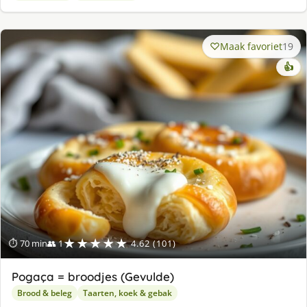
Maak favoriet
19
👍
★★★★★
⏱ 70 min
👥 1
4.62 (101)
Pogaça = broodjes (Gevulde)
Brood & beleg
Taarten, koek & gebak