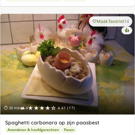
Maak favoriet
14
👍
★★★★☆
⏱ 30 min
👥 4
4.41 (17)
Spaghetti carbonara op zijn paasbest
Avondeten & hoofdgerechten
Pasen