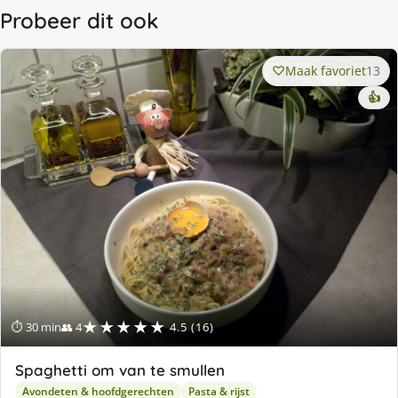
Probeer dit ook
Maak favoriet
13
👍
★★★★★
⏱ 30 min
👥 4
4.5 (16)
Spaghetti om van te smullen
Avondeten & hoofdgerechten
Pasta & rijst