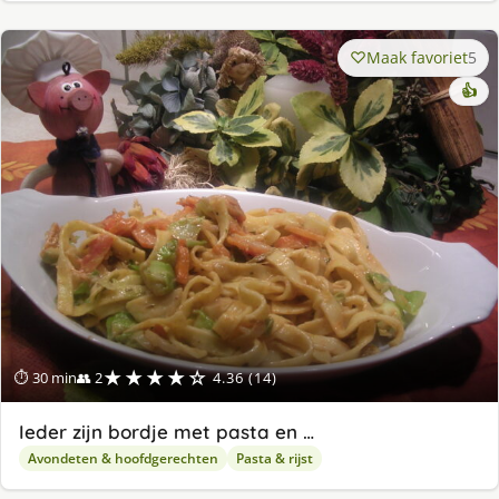
Maak favoriet
5
👍
★★★★☆
⏱ 30 min
👥 2
4.36 (14)
Ieder zijn bordje met pasta en …
Avondeten & hoofdgerechten
Pasta & rijst