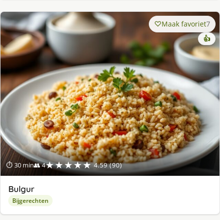
Maak favoriet
7
👍
★★★★★
⏱ 30 min
👥 4
4.59 (90)
Bulgur
Bijgerechten