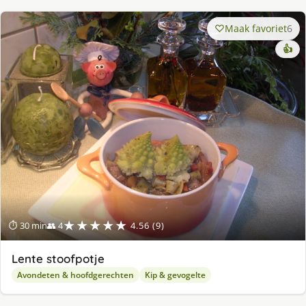
Maak favoriet
6
👍
★★★★★
⏱ 30 min
👥 4
4.56 (9)
Lente stoofpotje
Avondeten & hoofdgerechten
Kip & gevogelte