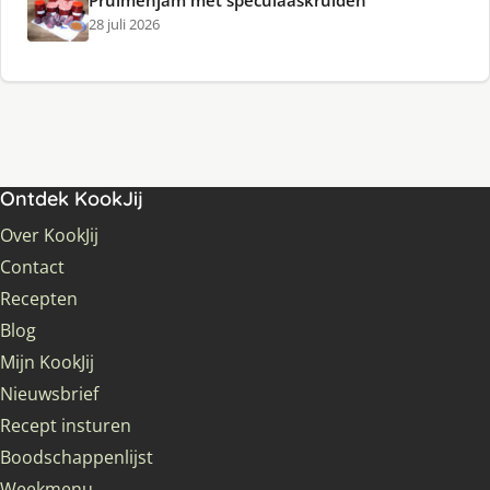
Pruimenjam met speculaaskruiden
28 juli 2026
Ontdek KookJij
Over KookJij
Contact
Recepten
Blog
Mijn KookJij
Nieuwsbrief
Recept insturen
Boodschappenlijst
Weekmenu