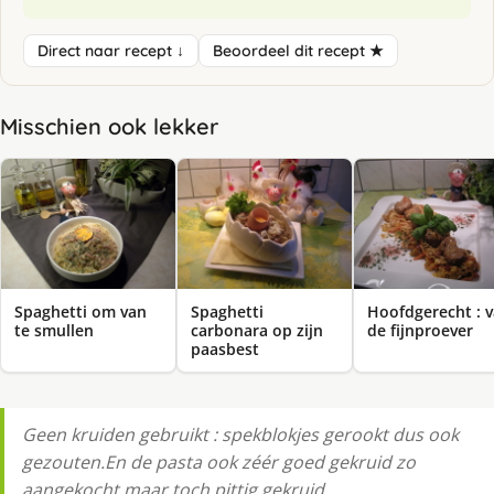
Direct naar recept ↓
Beoordeel dit recept ★
Misschien ook lekker
Spaghetti om van
Spaghetti
Hoofdgerecht : 
te smullen
carbonara op zijn
de fijnproever
paasbest
Geen kruiden gebruikt : spekblokjes gerookt dus ook
gezouten.En de pasta ook zéér goed gekruid zo
aangekocht maar toch pittig gekruid.