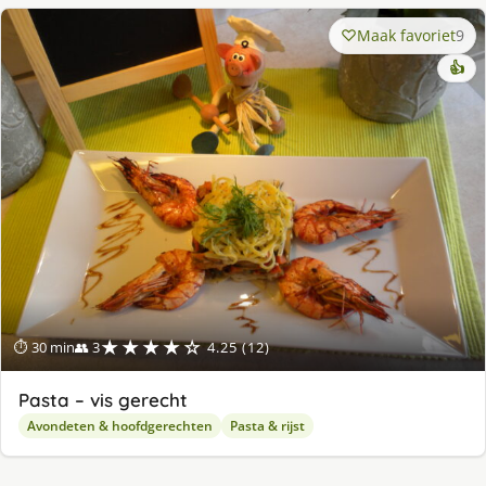
Maak favoriet
9
👍
★★★★☆
⏱ 30 min
👥 3
4.25 (12)
Pasta – vis gerecht
Avondeten & hoofdgerechten
Pasta & rijst