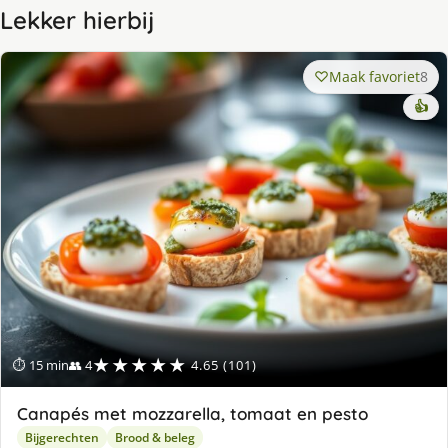
Lekker hierbij
Maak favoriet
8
👍
★★★★★
⏱ 15 min
👥 4
4.65 (101)
Canapés met mozzarella, tomaat en pesto
Bijgerechten
Brood & beleg