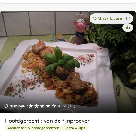
Maak favoriet
12
👍
★★★★☆
⏱ 20 min
👥 2
4.24 (17)
Hoofdgerecht : van de fijnproever
Avondeten & hoofdgerechten
Pasta & rijst