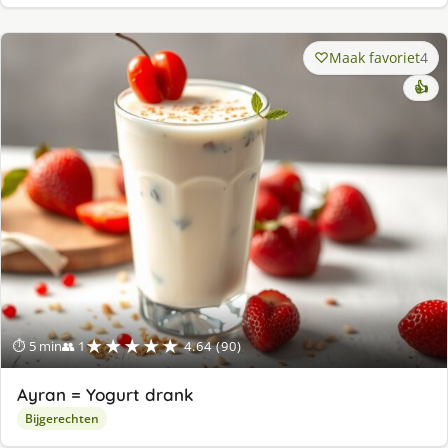
Maak favoriet
4
👍
★★★★★
⏱ 5 min
👥 1
4.64 (90)
Ayran = Yogurt drank
Bijgerechten