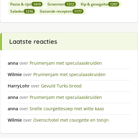
Pasta & rijst
Groenten
Kip & gevogelte
1419
1312
1297
Salades
Gezonde recepten
1216
1177
Laatste reacties
anna
over
Pruimenjam met speculaaskruiden
Wilmie
over
Pruimenjam met speculaaskruiden
HarryLohr
over
Gevuld Turks brood
anna
over
Pruimenjam met speculaaskruiden
anna
over
Snelle courgettesoep met witte kaas
Wilmie
over
Ovenschotel met courgette en tonijn