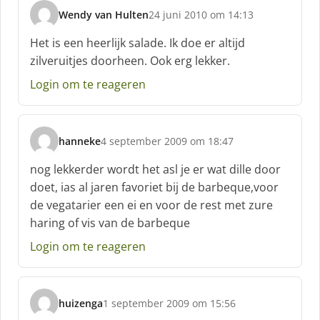
:
Wendy van Hulten
24 juni 2010 om 14:13
s
c
Het is een heerlijk salade. Ik doe er altijd
h
zilveruitjes doorheen. Ook erg lekker.
r
e
Login om te reageren
e
f
:
hanneke
4 september 2009 om 18:47
s
c
nog lekkerder wordt het asl je er wat dille door
h
doet, ias al jaren favoriet bij de barbeque,voor
r
de vegatarier een ei en voor de rest met zure
e
haring of vis van de barbeque
e
f
Login om te reageren
:
huizenga
1 september 2009 om 15:56
s