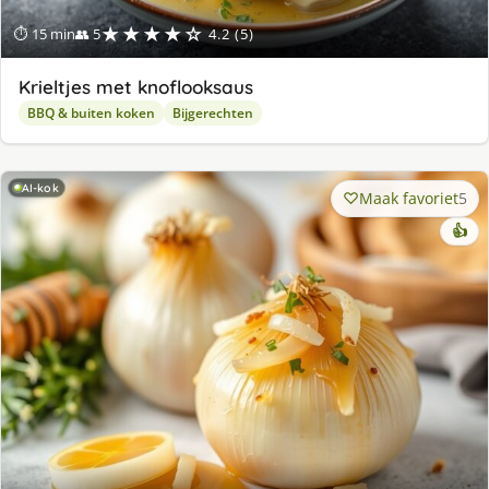
★★★★☆
⏱ 15 min
👥 5
4.2 (5)
Krieltjes met knoflooksaus
BBQ & buiten koken
Bijgerechten
AI-kok
Maak favoriet
5
👍