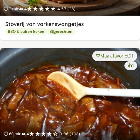
★★★★★
⏱ 2 min
👥 4
4.57 (28)
Stoverij van varkenswangetjes
BBQ & buiten koken
Bijgerechten
Maak favoriet
91
ke
👍
1
lek
ge
★★★★☆
⏱ 60 min
👥 4
3.96 (108)