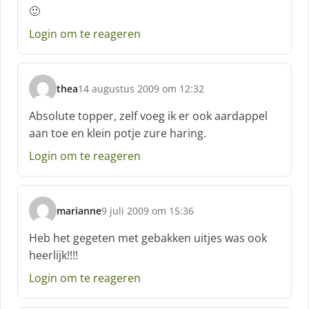
c
🙂
h
Login om te reageren
r
e
e
f
thea
14 augustus 2009 om 12:32
:
s
c
Absolute topper, zelf voeg ik er ook aardappel
h
aan toe en klein potje zure haring.
r
e
Login om te reageren
e
f
:
marianne
9 juli 2009 om 15:36
s
c
Heb het gegeten met gebakken uitjes was ook
h
heerlijk!!!!
r
e
Login om te reageren
e
f