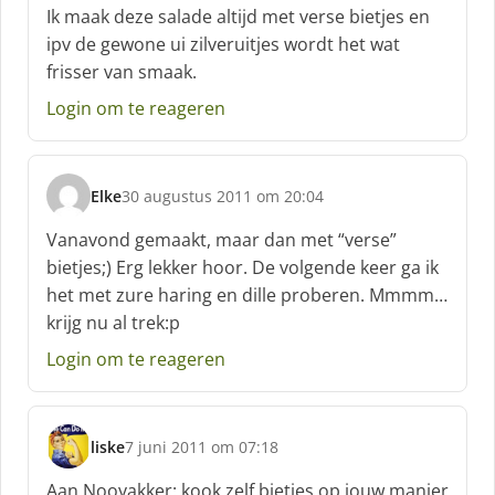
c
Ik maak deze salade altijd met verse bietjes en
h
ipv de gewone ui zilveruitjes wordt het wat
r
frisser van smaak.
e
e
Login om te reageren
f
:
Elke
30 augustus 2011 om 20:04
s
c
Vanavond gemaakt, maar dan met “verse”
h
bietjes;) Erg lekker hoor. De volgende keer ga ik
r
het met zure haring en dille proberen. Mmmm…
e
krijg nu al trek:p
e
f
Login om te reageren
:
liske
7 juni 2011 om 07:18
s
c
Aan Nooyakker: kook zelf bietjes op jouw manier