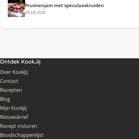
Pruimenjam met speculaaskruiden
28 juli 2026
Ontdek KookJij
Over KookJij
Contact
Recepten
Blog
Mijn KookJij
Nieuwsbrief
Recept insturen
Boodschappenlijst