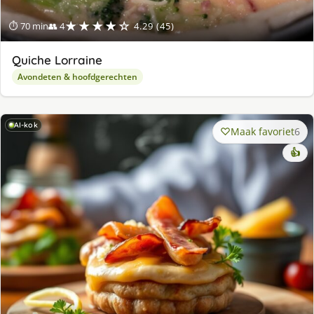
★★★★☆
⏱ 70 min
👥 4
4.29 (45)
Quiche Lorraine
Avondeten & hoofdgerechten
AI-kok
Maak favoriet
6
👍