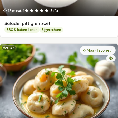
★★★★★
⏱ 15 min
👥 4
5 (3)
Salade: pittig en zoet
BBQ & buiten koken
Bijgerechten
AI-kok
Maak favoriet
4
👍