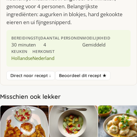
genoeg voor 4 personen. Belangrijkste
ingrediënten: augurken in blokjes, hard gekookte
eieren en ui fijngesnipperd.
BEREIDINGSTIJD
AANTAL PERSONEN
MOEILIJKHEID
30 minuten
4
Gemiddeld
KEUKEN
HERKOMST
Hollandse
Nederland
Direct naar recept ↓
Beoordeel dit recept ★
Misschien ook lekker