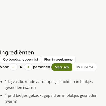
Ingrediënten
Op boodschappenlijst
Plan in weekmenu
−
+
Voor
4
personen
Metrisch
US cups/oz
1 kg vastkokende aardappel gekookt en in blokjes
gesneden (warm)
1 pnd bietjes gekookt gepeld en in blokjes gesneden
(warm)