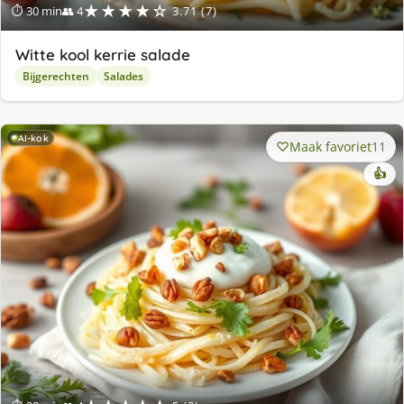
★★★★☆
⏱ 30 min
👥 4
3.71 (7)
Witte kool kerrie salade
Bijgerechten
Salades
AI-kok
Maak favoriet
11
👍