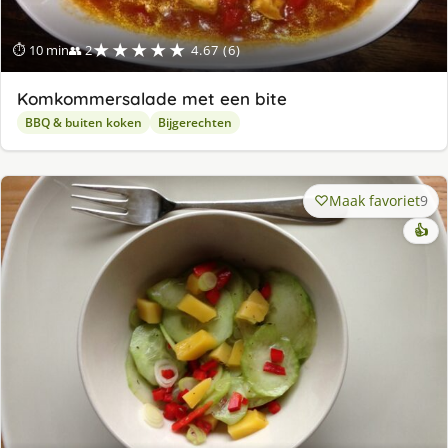
★★★★★
⏱ 10 min
👥 2
4.67 (6)
Komkommersalade met een bite
BBQ & buiten koken
Bijgerechten
Maak favoriet
9
👍