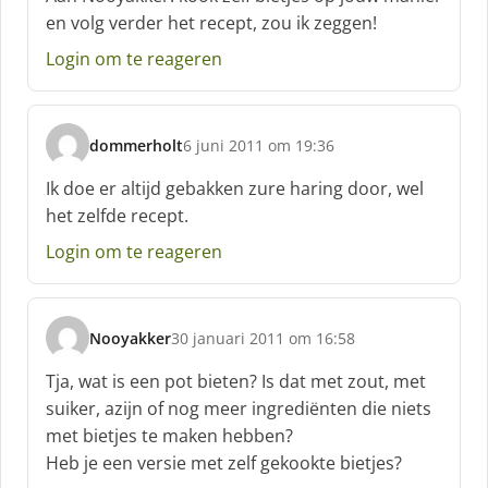
h
en volg verder het recept, zou ik zeggen!
r
e
Login om te reageren
e
f
:
dommerholt
6 juni 2011 om 19:36
s
c
Ik doe er altijd gebakken zure haring door, wel
h
het zelfde recept.
r
e
Login om te reageren
e
f
:
Nooyakker
30 januari 2011 om 16:58
s
c
Tja, wat is een pot bieten? Is dat met zout, met
h
suiker, azijn of nog meer ingrediënten die niets
r
met bietjes te maken hebben?
e
Heb je een versie met zelf gekookte bietjes?
e
f