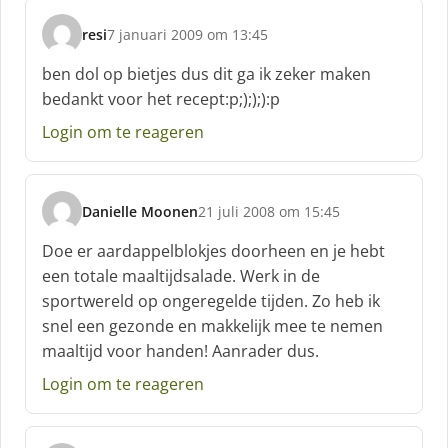
:
resi
7 januari 2009 om 13:45
s
c
ben dol op bietjes dus dit ga ik zeker maken
h
bedankt voor het recept:p;););):p
r
e
Login om te reageren
e
f
:
Danielle Moonen
21 juli 2008 om 15:45
s
c
Doe er aardappelblokjes doorheen en je hebt
h
een totale maaltijdsalade. Werk in de
r
sportwereld op ongeregelde tijden. Zo heb ik
e
snel een gezonde en makkelijk mee te nemen
e
f
maaltijd voor handen! Aanrader dus.
:
Login om te reageren