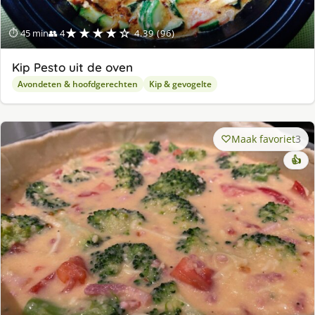
★★★★☆
⏱ 45 min
👥 4
4.39 (96)
Kip Pesto uit de oven
Avondeten & hoofdgerechten
Kip & gevogelte
Maak favoriet
3
👍