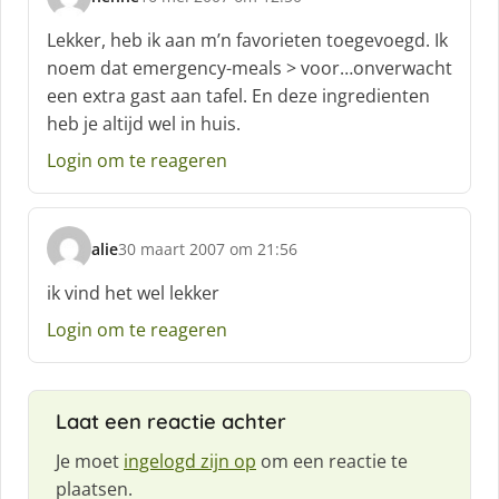
s
c
Lekker, heb ik aan m’n favorieten toegevoegd. Ik
h
noem dat emergency-meals > voor…onverwacht
r
een extra gast aan tafel. En deze ingredienten
e
heb je altijd wel in huis.
e
f
Login om te reageren
:
alie
30 maart 2007 om 21:56
s
c
ik vind het wel lekker
h
Login om te reageren
r
e
e
f
Laat een reactie achter
:
Je moet
ingelogd zijn op
om een reactie te
plaatsen.