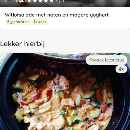
★★★★★
⏱ 20 min
👥 4
5 (2)
Witlofsalade met noten en magere yoghurt
Bijgerechten
Salades
Lekker hierbij
Maak favoriet
38
ke
👍
1
lek
ge