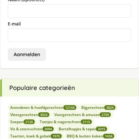
E-mail
Aanmelden
Populaire categorieën
Avondeten & hoofdgerechten
Bijgerechten
12144
3824
Vleesgerechten
Voorgerechten & amuses
3024
2759
Soepen
Toetjes & nagerechten
2120
2115
Vis & zeevruchten
Borrelhapjes & tapas
2094
2015
Taarten, koek & gebak
BBQ & buiten koken
1975
1434