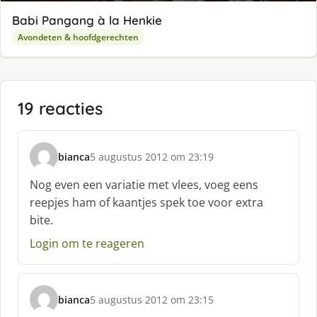
Babi Pangang à la Henkie
Avondeten & hoofdgerechten
19 reacties
bianca
5 augustus 2012 om 23:19
s
c
Nog even een variatie met vlees, voeg eens
h
reepjes ham of kaantjes spek toe voor extra
r
bite.
e
e
Login om te reageren
f
:
bianca
5 augustus 2012 om 23:15
s