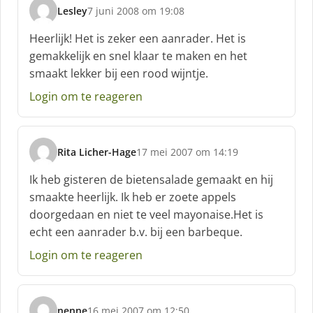
Lesley
7 juni 2008 om 19:08
s
c
Heerlijk! Het is zeker een aanrader. Het is
h
gemakkelijk en snel klaar te maken en het
r
smaakt lekker bij een rood wijntje.
e
e
Login om te reageren
f
:
Rita Licher-Hage
17 mei 2007 om 14:19
s
c
Ik heb gisteren de bietensalade gemaakt en hij
h
smaakte heerlijk. Ik heb er zoete appels
r
doorgedaan en niet te veel mayonaise.Het is
e
echt een aanrader b.v. bij een barbeque.
e
f
Login om te reageren
:
nenne
16 mei 2007 om 12:50