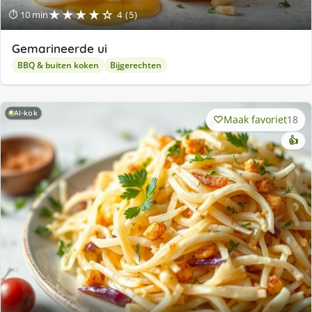
★★★★☆
⏱ 10 min
4 (5)
Gemarineerde ui
BBQ & buiten koken
Bijgerechten
AI-kok
Maak favoriet
18
👍