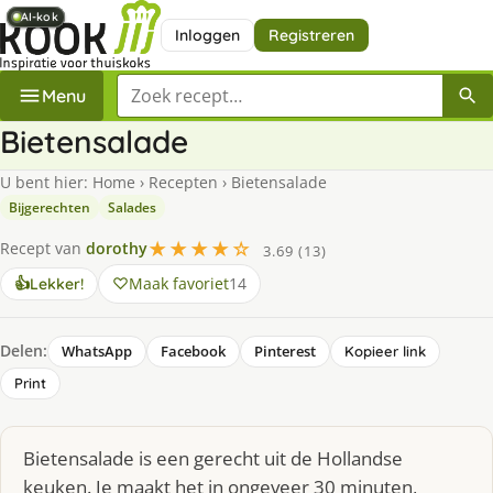
AI-kok
AI-kok
AI-kok
AI-kok
Inloggen
Registreren
Zoek een recept
Menu
Bietensalade
U bent hier:
Home
›
Recepten
›
Bietensalade
Bijgerechten
Salades
★★★★☆
Recept van
dorothy
3.69 (13)
Maak favoriet
14
👍
Lekker!
Delen:
WhatsApp
Facebook
Pinterest
Kopieer link
Print
Bietensalade is een gerecht uit de Hollandse
keuken. Je maakt het in ongeveer 30 minuten,