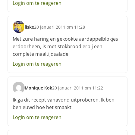
Login om te reageren
:
liske
20 januari 2011 om 11:28
s
c
Met zure haring en gekookte aardappelblokjes
h
erdoorheen, is met stokbrood erbij een
r
complete maaltijdsalade!
e
e
Login om te reageren
f
:
Monique Kok
20 januari 2011 om 11:22
s
c
Ik ga dit recept vanavond uitproberen. Ik ben
h
benieuwd hoe het smaakt.
r
e
Login om te reageren
e
f