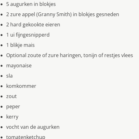
5 augurken in blokjes
2 zure appel (Granny Smith) in blokjes gesneden
2 hard gekookte eieren
1 ui fijngesnipperd
1 blikje mais
Optional zoute of zure haringen, tonijn of restjes vlees
mayonaise
sla
komkommer
zout
peper
kerry
vocht van de augurken
tomatenketchup