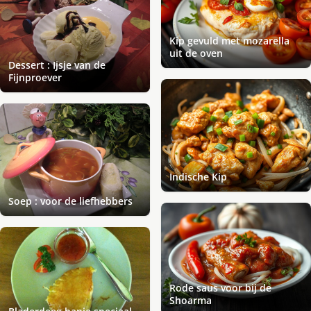
Kip gevuld met mozarella
uit de oven
Dessert : Ijsje van de
Fijnproever
Indische Kip
Soep : voor de liefhebbers
Rode saus voor bij de
Shoarma