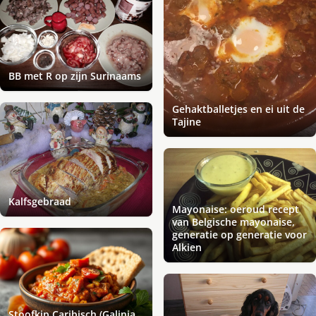
BB met R op zijn Surinaams
Gehaktballetjes en ei uit de
Tajine
Kalfsgebraad
Mayonaise: oeroud recept
van Belgische mayonaise,
generatie op generatie voor
Alkien
Stoofkip Caribisch (Galinja