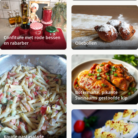
Confiture met rode bessen
en rabarber
Oliebollen
Botermalse, pikante
Surinaams gestoofde kip
Koude pastasalade