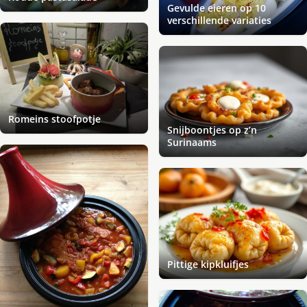
Gevulde eieren op 10
verschillende variaties
Romeins stoofpotje
Snijboontjes op z’n
Surinaams
Pittige kipkluifjes