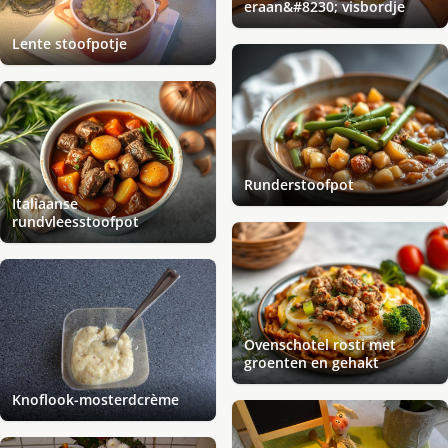
eraan&#8230; visbordje
Lente stoofpotje
Runderstoofpot
Italiaanse
rundvleesstoofpot
Ovenschotel rosti met
groenten en gehakt
Knoflook-mosterdcrème