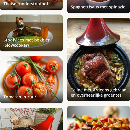
Thaise runderstoofpot
Spaghettisaus met spinazie
Stoofvlees met bokbier
(Slowcooker)
Tajine met Ardeens gebraad
en overheerlijke groentes
Tomaten in zuur