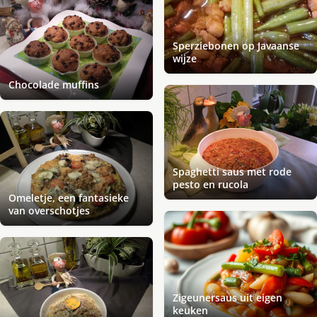
Sperziebonen op Javaanse
wijze
Chocolade muffins
Spaghetti saus met rode
pesto en rucola
Omeletje, een fantasieke
van overschotjes
Zigeunersaus uit eigen
keuken