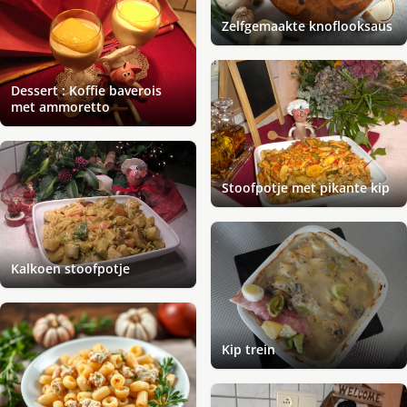
Zelfgemaakte knoflooksaus
Dessert : Koffie baverois
met ammoretto
Stoofpotje met pikante kip
Kalkoen stoofpotje
Kip trein