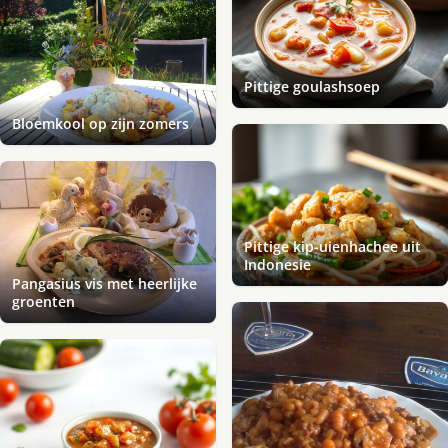
Pittige goulashsoep
Bloemkool op zijn zomers
Pittige kip-uienhachee uit
Indonesie
Pangasius vis met heerlijke
groenten