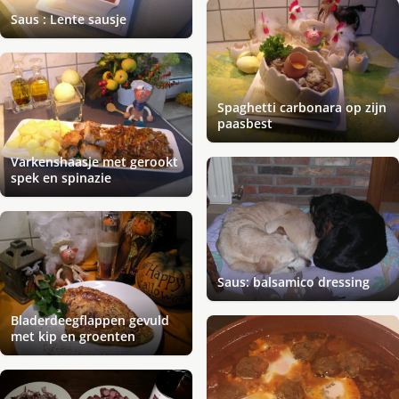
Saus : Lente sausje
Spaghetti carbonara op zijn
paasbest
Varkenshaasje met gerookt
spek en spinazie
Saus: balsamico dressing
Bladerdeegflappen gevuld
met kip en groenten