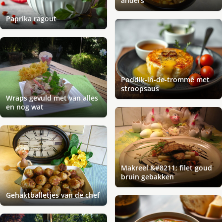
anders
Paprika ragout
Poddik-in-de-tromme met
stroopsaus
Wraps gevuld met van alles
en nog wat
Makreel &#8211; filet goud
bruin gebakken
Gehaktballetjes van de chef