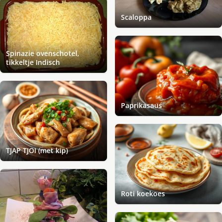
Scaloppa
Spinazie ovenschotel,
tikkeltje Indisch
Paprikasaus
TJAP TJOI (met kip)
Roti koekoes