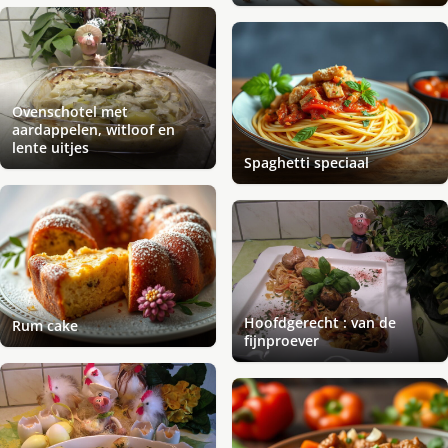
Ovenschotel met
aardappelen, witloof en
lente uitjes
Spaghetti speciaal
Hoofdgerecht : van de
Rum cake
fijnproever