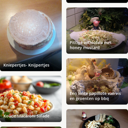
Pittige witloofsla met
honey mustard
Kniepertjes- Knijpertjes
Een lente papillote van vis
en groenten op bbq
Koude Macaroni Salade