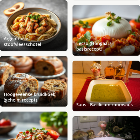
Argentijnse
Lecso (Hongaars
stoofvleesschotel
basisrecept)
Hoogeveense kruidkoek
(geheim recept)
Saus : Basilicum roomsaus