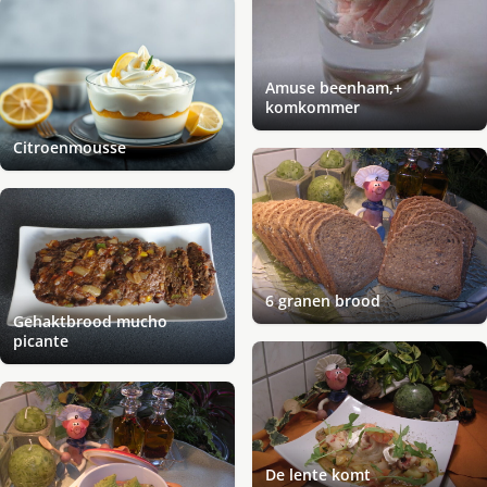
Amuse beenham,+
komkommer
Citroenmousse
6 granen brood
Gehaktbrood mucho
picante
De lente komt