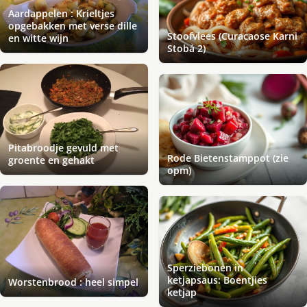
Aardappelen : Krieltjes
opgebakken met verse dille
Stoofvlees (Curacaose Karni
en witte wijn
Stobá 2)
Pitabroodje gevuld met
Rode Bietenstamppot (zie
groente en gehakt
opm)
Sperziebonen in
ketjapsaus: Boentjies
Worstenbrood : heel simpel
ketjap