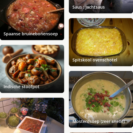
Saus : Jachtsaus
Spaanse bruinebonensoep
Spitskool ovenschotel
Indische stoofpot
Mosterdsoep (zeer snelle)