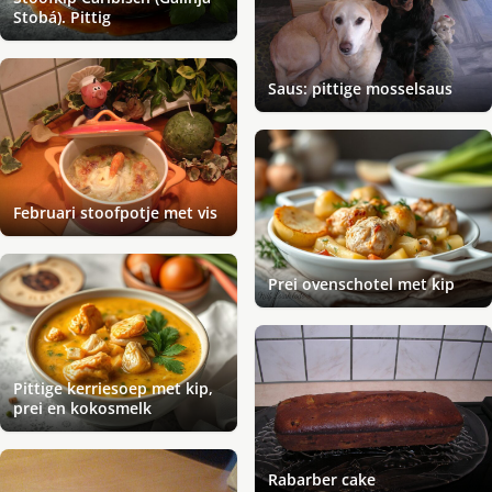
Stobá). Pittig
Saus: pittige mosselsaus
Februari stoofpotje met vis
Prei ovenschotel met kip
Pittige kerriesoep met kip,
prei en kokosmelk
Rabarber cake