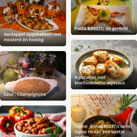
Pasta &#8211; vis gerecht
Aardappel opgebakken met
mosterd en honing
Kipstukjes met
knoflook/witte wijnsaus
Saus : Champignons
Tajine: Anna&#8217;s lams-
tajine recept een beetje