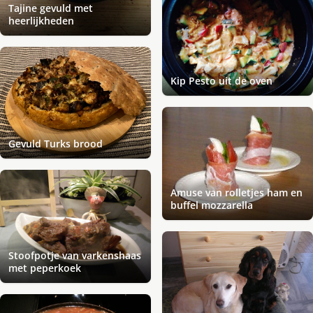
Tajine gevuld met
heerlijkheden
Kip Pesto uit de oven
Gevuld Turks brood
Amuse van rolletjes ham en
buffel mozzarella
Stoofpotje van varkenshaas
met peperkoek