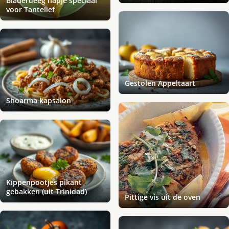
Bladerdeeg hapje speciaal
voor Tantelief
Gestolen Appeltaart
Shoarma kapsalon
Kippenpootjes pikant
gebakken (uit Trinidad)
Pittige vis uit de oven