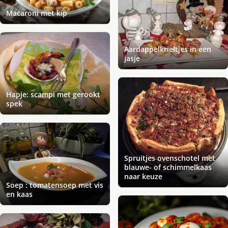
Macaroni met kip
Aardappelkrieltjes in een
jasje
Hapje: scampi met gerookt
spek
Spruitjes ovenschotel met
blauwe- of schimmelkaas
naar keuze
Soep : tomatensoep met vis
en kaas