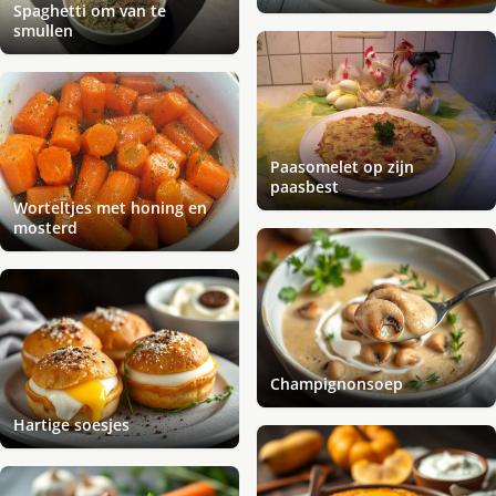
Spaghetti om van te
smullen
Paasomelet op zijn
paasbest
Worteltjes met honing en
mosterd
Champignonsoep
Hartige soesjes