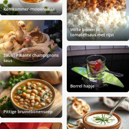
Komkommer-meloensalsa
Witte bonen in
tomatensaus met rijst
Saus : Pikante champignons
saus
Borrel hapje
Pittige bruinebonensoep