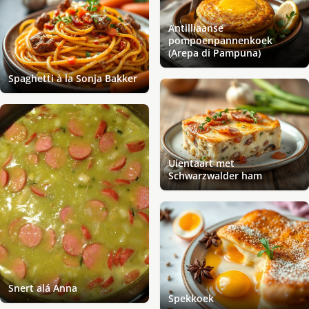
Antilliaanse
pompoenpannenkoek
(Arepa di Pampuna)
Spaghetti à la Sonja Bakker
Uientaart met
Schwarzwalder ham
Snert alá Anna
Spekkoek