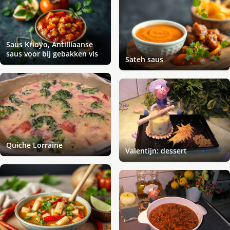
Saus Krioyo, Antilliaanse
saus voor bij gebakken vis
Sateh saus
Quiche Lorraine
Valentijn: dessert