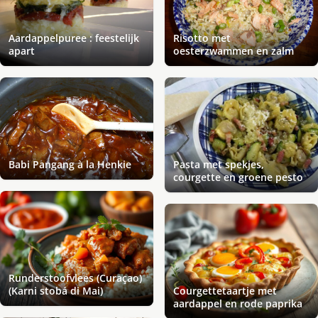
Aardappelpuree : feestelijk
Risotto met
apart
oesterzwammen en zalm
Babi Pangang à la Henkie
Pasta met spekjes,
courgette en groene pesto
Runderstoofvlees (Curaçao)
(Karni stobá di Mai)
Courgettetaartje met
aardappel en rode paprika