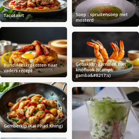
Soep : spruitensoep met
Tacotaart
mosterd
Gebakken garnalen met
Rundvleeskroketten naar
knoflook (scampi,
vaders recept
gamba&#8217;s)
Gemberkip (Kai Phad Khing)