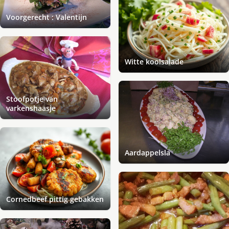
Voorgerecht : Valentijn
Witte koolsalade
Stoofpotje van
varkenshaasje
Aardappelsla
Cornedbeef pittig gebakken