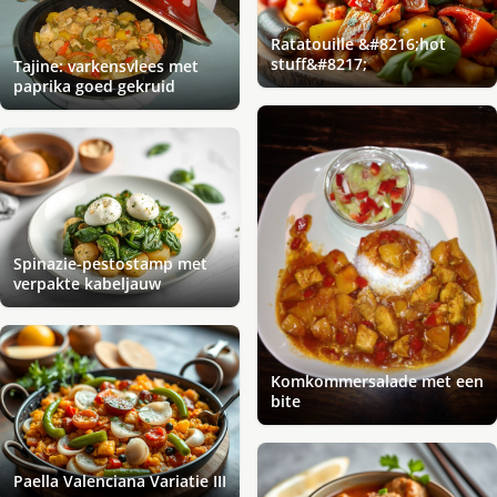
Ratatouille &#8216;hot
stuff&#8217;
Tajine: varkensvlees met
paprika goed gekruid
Spinazie-pestostamp met
verpakte kabeljauw
Komkommersalade met een
bite
Paella Valenciana Variatie III