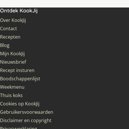
Ontdek KookJij
Over KookJij
Contact
Recepten
Blog
Mijn KookJij
Nieuwsbrief
Recept insturen
Boodschappenlijst
Weekmenu
Thuis koks
Cookies op KookJij
Gebruikersvoorwaarden
Disclaimer en copyright
Privacyverklaring