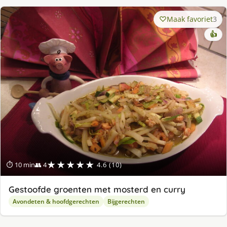
Maak favoriet
3
👍
★★★★★
⏱ 10 min
👥 4
4.6 (10)
Gestoofde groenten met mosterd en curry
Avondeten & hoofdgerechten
Bijgerechten