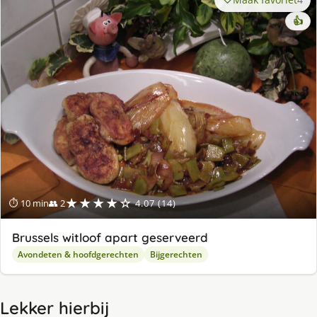
👍
★★★★☆
⏱ 10 min
👥 2
4.07 (14)
Brussels witloof apart geserveerd
Avondeten & hoofdgerechten
Bijgerechten
Lekker hierbij