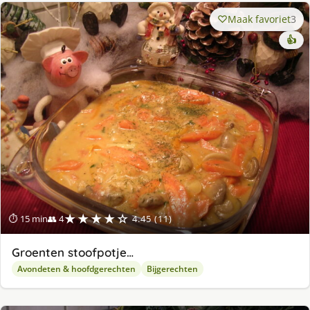
Maak favoriet
3
👍
★★★★☆
⏱ 15 min
👥 4
4.45 (11)
Groenten stoofpotje…
Avondeten & hoofdgerechten
Bijgerechten