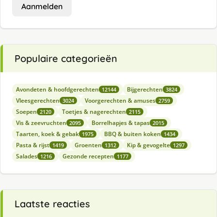
Aanmelden
Populaire categorieën
Avondeten & hoofdgerechten
Bijgerechten
12144
3824
Vleesgerechten
Voorgerechten & amuses
3024
2759
Soepen
Toetjes & nagerechten
2120
2115
Vis & zeevruchten
Borrelhapjes & tapas
2095
2015
Taarten, koek & gebak
BBQ & buiten koken
1975
1434
Pasta & rijst
Groenten
Kip & gevogelte
1419
1312
1297
Salades
Gezonde recepten
1216
1177
Laatste reacties