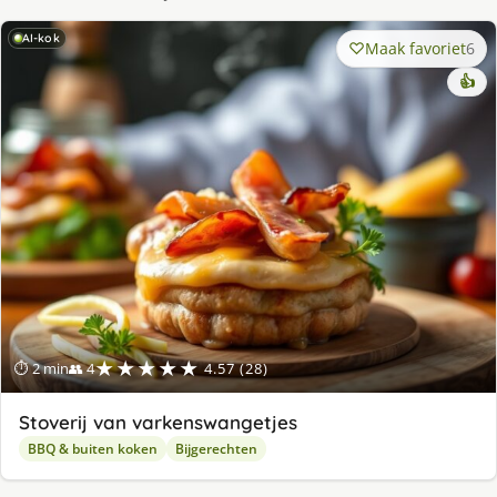
AI-kok
Maak favoriet
6
👍
★★★★★
⏱ 2 min
👥 4
4.57 (28)
Stoverij van varkenswangetjes
BBQ & buiten koken
Bijgerechten