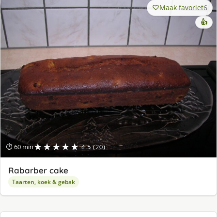
Maak favoriet
6
👍
★★★★★
⏱ 60 min
4.5 (20)
Rabarber cake
Taarten, koek & gebak