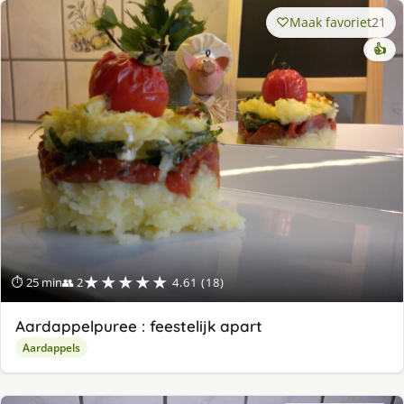
Maak favoriet
21
👍
★★★★★
⏱ 25 min
👥 2
4.61 (18)
Aardappelpuree : feestelijk apart
Aardappels