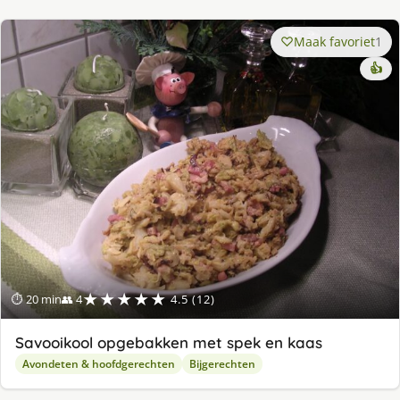
Maak favoriet
1
👍
★★★★★
⏱ 20 min
👥 4
4.5 (12)
Savooikool opgebakken met spek en kaas
Avondeten & hoofdgerechten
Bijgerechten