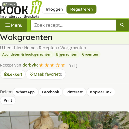
AI-kok
Inloggen
Registreren
Zoek een recept
Menu
Wokgroenten
U bent hier:
Home
›
Recepten
›
Wokgroenten
Avondeten & hoofdgerechten
Bijgerechten
Groenten
★★★☆☆
Recept van
derbyke
3 (1)
Maak favoriet
0
👍
Lekker!
Delen:
WhatsApp
Facebook
Pinterest
Kopieer link
Print