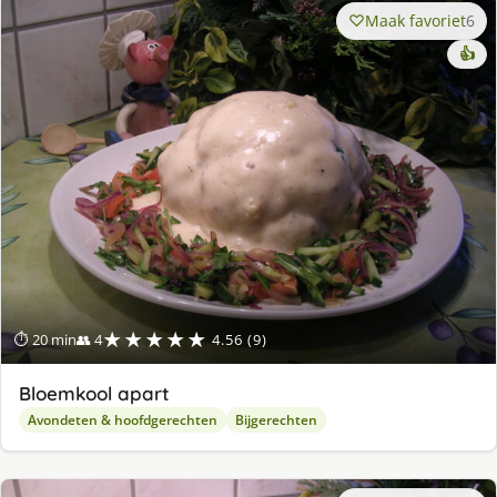
Maak favoriet
6
👍
★★★★★
⏱ 20 min
👥 4
4.56 (9)
Bloemkool apart
Avondeten & hoofdgerechten
Bijgerechten