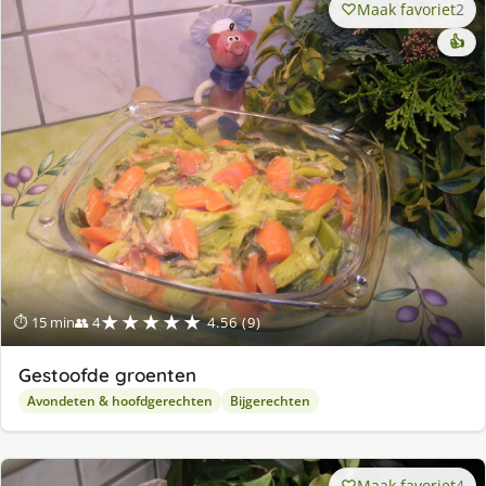
Maak favoriet
2
👍
★★★★★
⏱ 15 min
👥 4
4.56 (9)
Gestoofde groenten
Avondeten & hoofdgerechten
Bijgerechten
Maak favoriet
4