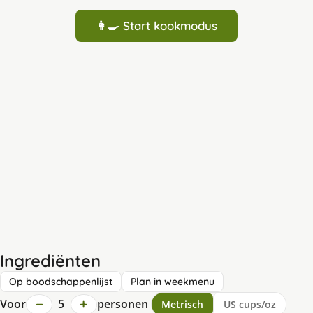
👩‍🍳 Start kookmodus
Ingrediënten
Op boodschappenlijst
Plan in weekmenu
−
+
Voor
5
personen
Metrisch
US cups/oz