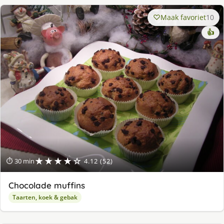
Maak favoriet
10
👍
★★★★☆
⏱ 30 min
4.12 (52)
Chocolade muffins
Taarten, koek & gebak