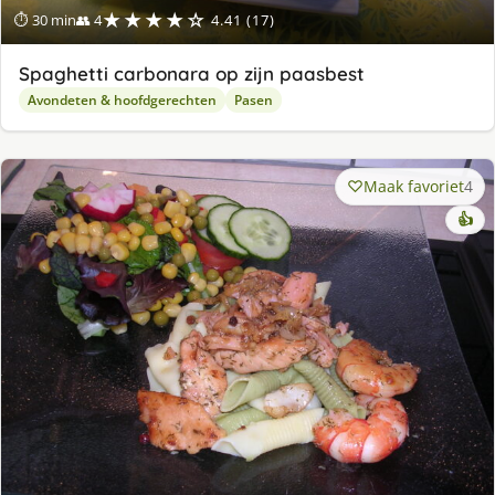
★★★★☆
⏱ 30 min
👥 4
4.41 (17)
Spaghetti carbonara op zijn paasbest
Avondeten & hoofdgerechten
Pasen
Maak favoriet
4
👍