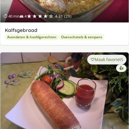
★★★★☆
⏱ 40 min
👥 4
4.31 (29)
Kalfsgebraad
Avondeten & hoofdgerechten
Ovenschotels & eenpans
Maak favoriet
5
👍