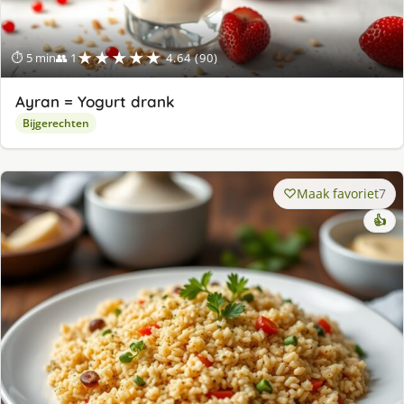
★★★★★
⏱ 5 min
👥 1
4.64 (90)
Ayran = Yogurt drank
Bijgerechten
Maak favoriet
7
👍