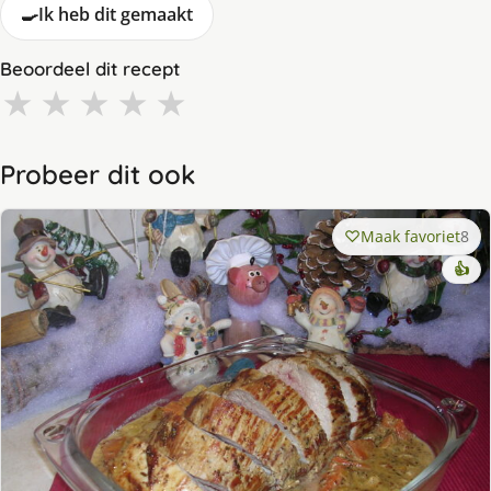
🍳
Ik heb dit gemaakt
Beoordeel dit recept
★
★
★
★
★
Probeer dit ook
Maak favoriet
8
👍