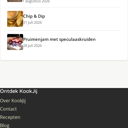
1 augustus 2026
Chip & Dip
31 juli 2026
Pruimenjam met speculaaskruiden
28 juli 2026
Ontdek KookJij
Over KookJij
Contact
Recepten
Blog