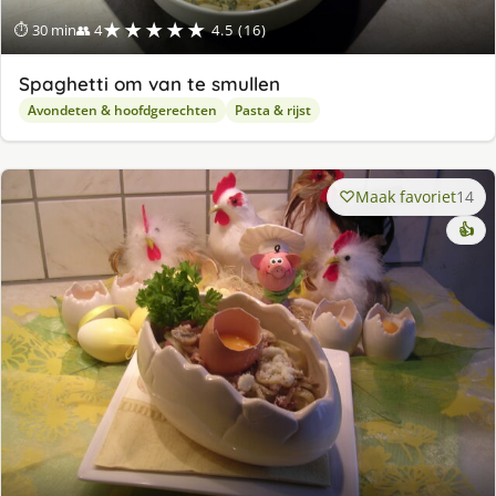
★★★★★
⏱ 30 min
👥 4
4.5 (16)
Spaghetti om van te smullen
Avondeten & hoofdgerechten
Pasta & rijst
Maak favoriet
14
👍