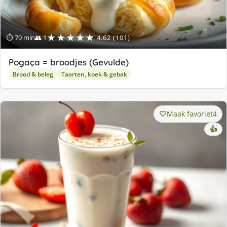
★★★★★
⏱ 70 min
👥 1
4.62 (101)
Pogaça = broodjes (Gevulde)
Brood & beleg
Taarten, koek & gebak
Maak favoriet
4
👍