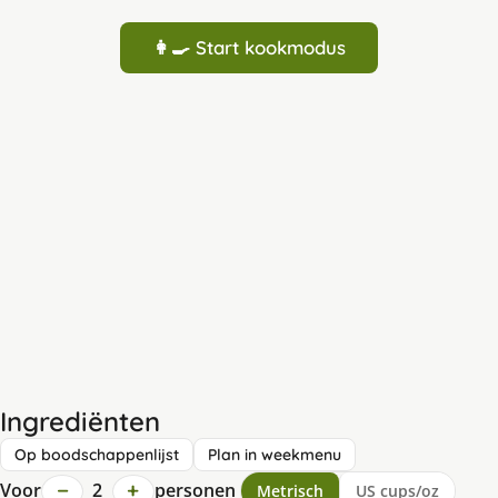
👩‍🍳 Start kookmodus
Ingrediënten
Op boodschappenlijst
Plan in weekmenu
−
+
Voor
2
personen
Metrisch
US cups/oz