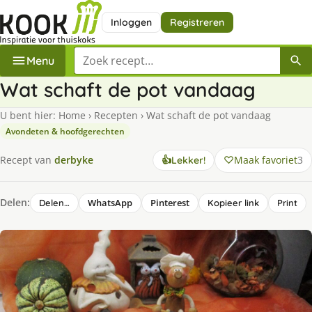
Inloggen
Registreren
Zoek een recept
Menu
Wat schaft de pot vandaag
U bent hier:
Home
›
Recepten
›
Wat schaft de pot vandaag
Avondeten & hoofdgerechten
Maak favoriet
3
Recept van
derbyke
👍
Lekker!
Delen:
WhatsApp
Pinterest
Delen…
Kopieer link
Print