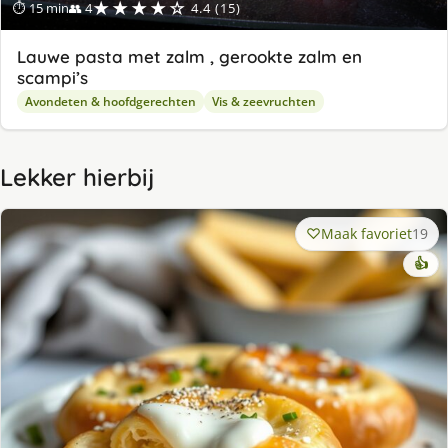
★★★★☆
⏱ 15 min
👥 4
4.4 (15)
Lauwe pasta met zalm , gerookte zalm en
scampi’s
Avondeten & hoofdgerechten
Vis & zeevruchten
Lekker hierbij
Maak favoriet
19
👍