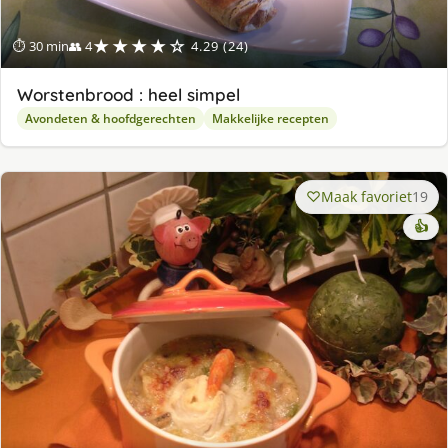
★★★★☆
⏱ 30 min
👥 4
4.29 (24)
Worstenbrood : heel simpel
Avondeten & hoofdgerechten
Makkelijke recepten
Maak favoriet
19
👍