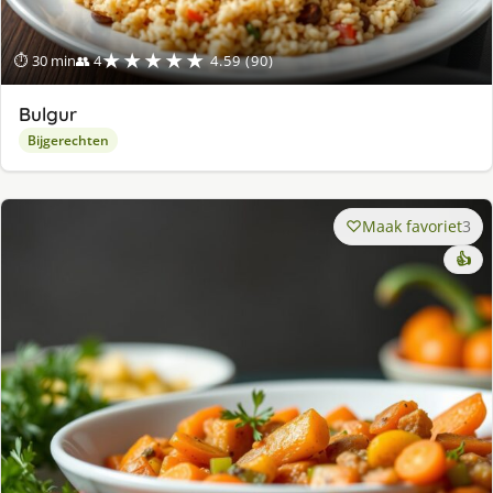
★★★★★
⏱ 30 min
👥 4
4.59 (90)
Bulgur
Bijgerechten
Maak favoriet
3
👍