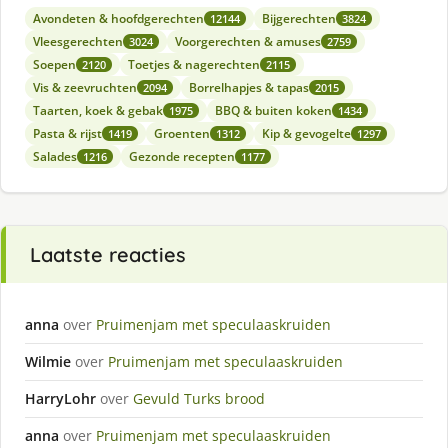
Avondeten & hoofdgerechten
Bijgerechten
12144
3824
Vleesgerechten
Voorgerechten & amuses
3024
2759
Soepen
Toetjes & nagerechten
2120
2115
Vis & zeevruchten
Borrelhapjes & tapas
2094
2015
Taarten, koek & gebak
BBQ & buiten koken
1975
1434
Pasta & rijst
Groenten
Kip & gevogelte
1419
1312
1297
Salades
Gezonde recepten
1216
1177
Laatste reacties
anna
over
Pruimenjam met speculaaskruiden
Wilmie
over
Pruimenjam met speculaaskruiden
HarryLohr
over
Gevuld Turks brood
anna
over
Pruimenjam met speculaaskruiden