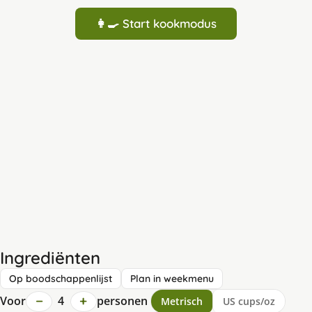
👩‍🍳 Start kookmodus
Ingrediënten
Op boodschappenlijst
Plan in weekmenu
−
+
Voor
4
personen
Metrisch
US cups/oz