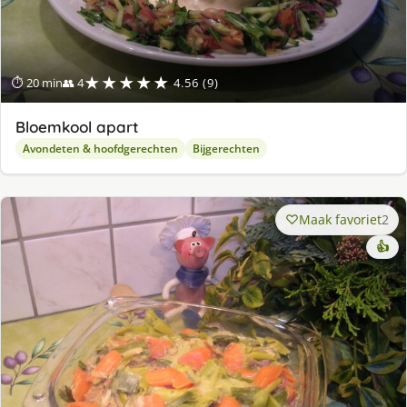
★★★★★
⏱ 20 min
👥 4
4.56 (9)
Bloemkool apart
Avondeten & hoofdgerechten
Bijgerechten
Maak favoriet
2
👍