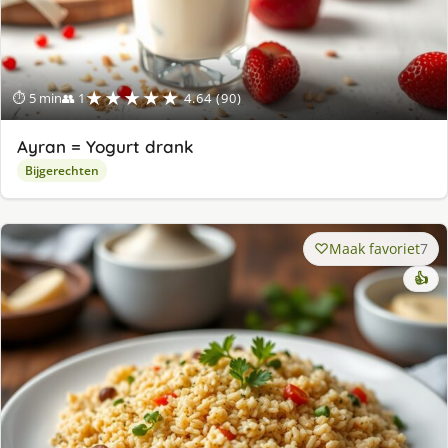
★★★★★
⏱ 5 min
👥 1
4.64 (90)
Ayran = Yogurt drank
Bijgerechten
Maak favoriet
7
👍