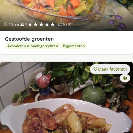
★★★★★
⏱ 15 min
👥 4
4.56 (9)
Gestoofde groenten
Avondeten & hoofdgerechten
Bijgerechten
Maak favoriet
4
👍