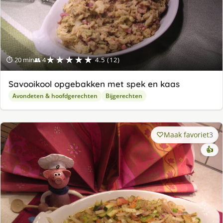
★★★★★
⏱ 20 min
👥 4
4.5 (12)
Savooikool opgebakken met spek en kaas
Avondeten & hoofdgerechten
Bijgerechten
Maak favoriet
3
👍