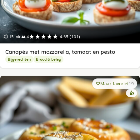
★★★★★
⏱ 15 min
👥 4
4.65 (101)
Canapés met mozzarella, tomaat en pesto
Bijgerechten
Brood & beleg
Maak favoriet
19
👍