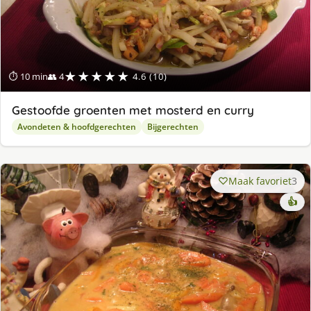
★★★★★
⏱ 10 min
👥 4
4.6 (10)
Gestoofde groenten met mosterd en curry
Avondeten & hoofdgerechten
Bijgerechten
Maak favoriet
3
👍