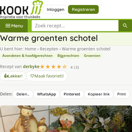
Inloggen
Registreren
Zoek een recept
Menu
Warme groenten schotel
U bent hier:
Home
›
Recepten
›
Warme groenten schotel
Avondeten & hoofdgerechten
Bijgerechten
Groenten
★★★★☆
Recept van
derbyke
4 (3)
Maak favoriet
0
👍
Lekker!
Delen:
WhatsApp
Pinterest
Delen…
Kopieer link
Print