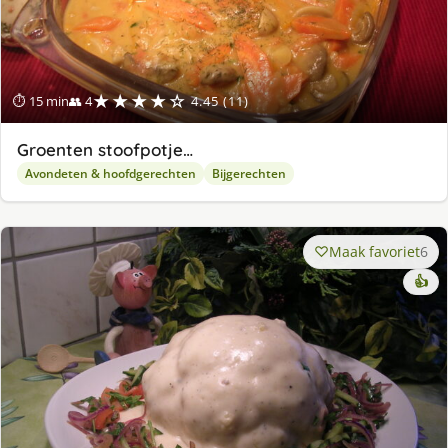
★★★★☆
⏱ 15 min
👥 4
4.45 (11)
Groenten stoofpotje…
Avondeten & hoofdgerechten
Bijgerechten
Maak favoriet
6
👍