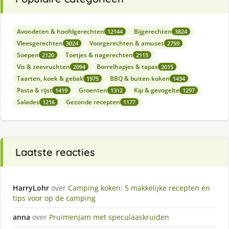
Avondeten & hoofdgerechten
Bijgerechten
12144
3824
Vleesgerechten
Voorgerechten & amuses
3024
2759
Soepen
Toetjes & nagerechten
2120
2115
Vis & zeevruchten
Borrelhapjes & tapas
2094
2015
Taarten, koek & gebak
BBQ & buiten koken
1975
1434
Pasta & rijst
Groenten
Kip & gevogelte
1419
1312
1297
Salades
Gezonde recepten
1216
1177
Laatste reacties
HarryLohr
over
Camping koken: 5 makkelijke recepten en
tips voor op de camping
anna
over
Pruimenjam met speculaaskruiden