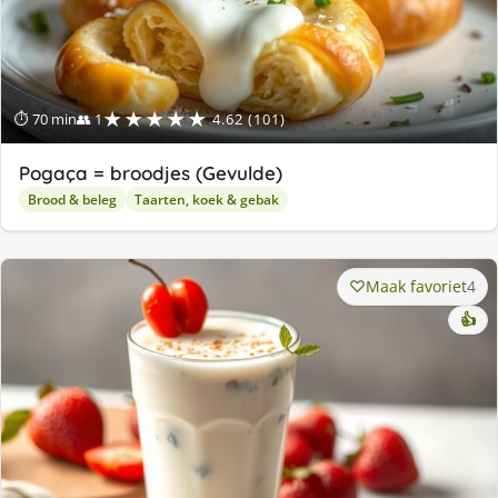
★★★★★
⏱ 70 min
👥 1
4.62 (101)
Pogaça = broodjes (Gevulde)
Brood & beleg
Taarten, koek & gebak
Maak favoriet
4
👍