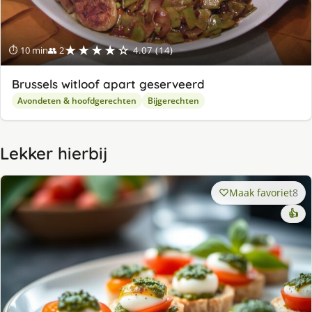
★★★★☆
⏱ 10 min
👥 2
4.07 (14)
Brussels witloof apart geserveerd
Avondeten & hoofdgerechten
Bijgerechten
Lekker hierbij
Maak favoriet
8
👍