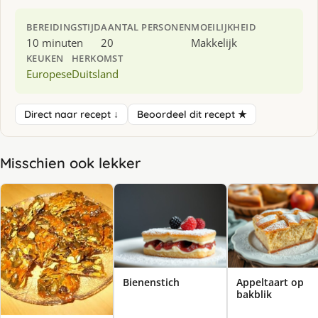
BEREIDINGSTIJD
AANTAL PERSONEN
MOEILIJKHEID
10 minuten
20
Makkelijk
KEUKEN
HERKOMST
Europese
Duitsland
Direct naar recept ↓
Beoordeel dit recept ★
Misschien ook lekker
Bienenstich
Appeltaart op
bakblik