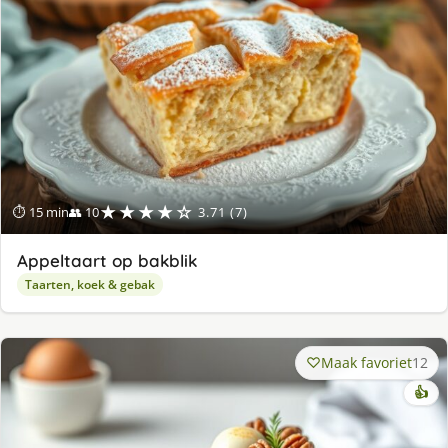
★★★★☆
⏱ 15 min
👥 10
3.71 (7)
Appeltaart op bakblik
Taarten, koek & gebak
Maak favoriet
12
👍