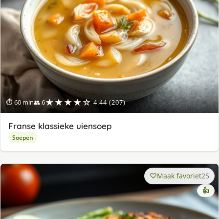
★★★★☆
⏱ 60 min
👥 6
4.44 (207)
Franse klassieke uiensoep
Soepen
Maak favoriet
25
👍