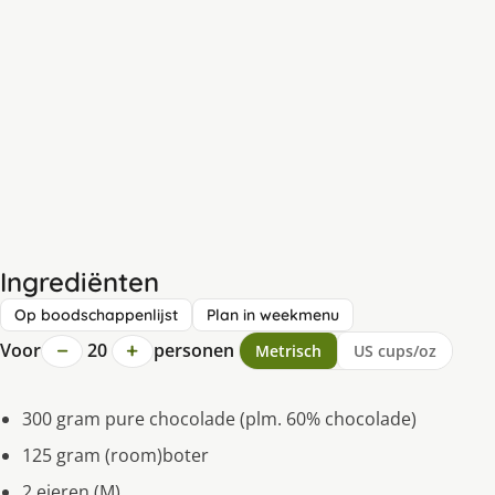
Ingrediënten
Op boodschappenlijst
Plan in weekmenu
−
+
Voor
20
personen
Metrisch
US cups/oz
300 gram pure chocolade (plm. 60% chocolade)
125 gram (room)boter
2 eieren (M)