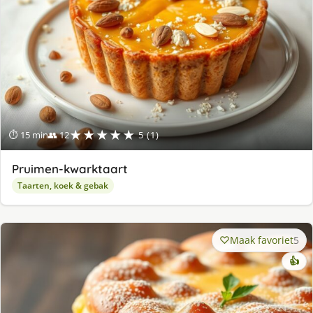
★★★★★
⏱ 15 min
👥 12
5 (1)
Pruimen-kwarktaart
Taarten, koek & gebak
Maak favoriet
5
👍