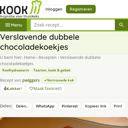
Inloggen
Registreren
Zoek een recept
Menu
Verslavende dubbele
chocoladekoekjes
U bent hier:
Home
›
Recepten
›
Verslavende dubbele
chocoladekoekjes
Koolhydraatarm
Taarten, koek & gebak
Recept van
pwiggers
Vertrouwde kok
Maak favoriet
0
👍
Lekker!
Delen:
WhatsApp
Pinterest
Delen…
Kopieer link
Print