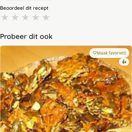
Beoordeel dit recept
★
★
★
★
★
Probeer dit ook
Maak favoriet
0
👍