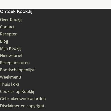
Ontdek KookJij
Over KookJij
Contact
Recepten
Blog
Mijn KookJij
Nieuwsbrief
Recept insturen
Boodschappenlijst
Weekmenu
Thuis koks
Cookies op KookJij
Gebruikersvoorwaarden
Disclaimer en copyright