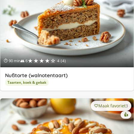
★★★★☆
⏱ 90 min
👥 6
4 (4)
Nußtorte (walnotentaart)
Taarten, koek & gebak
Maak favoriet
3
👍