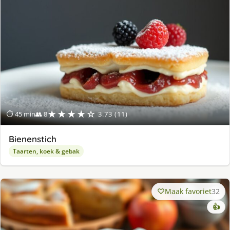
★★★★☆
⏱ 45 min
👥 8
3.73 (11)
Bienenstich
Taarten, koek & gebak
Maak favoriet
32
👍