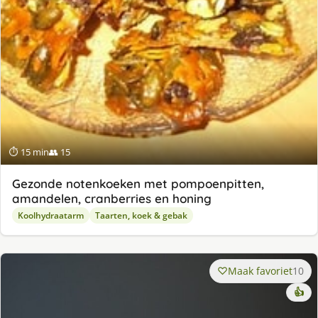
⏱ 15 min
👥 15
Gezonde notenkoeken met pompoenpitten,
amandelen, cranberries en honing
Koolhydraatarm
Taarten, koek & gebak
Maak favoriet
10
👍