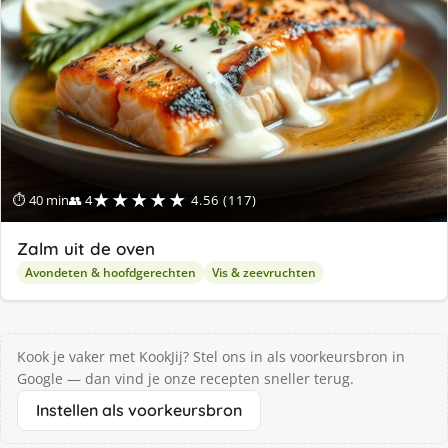
★★★★★
⏱ 40 min
👥 4
4.56 (117)
Zalm uit de oven
Avondeten & hoofdgerechten
Vis & zeevruchten
Kook je vaker met KookJij? Stel ons in als voorkeursbron in
Google — dan vind je onze recepten sneller terug.
Instellen als voorkeursbron