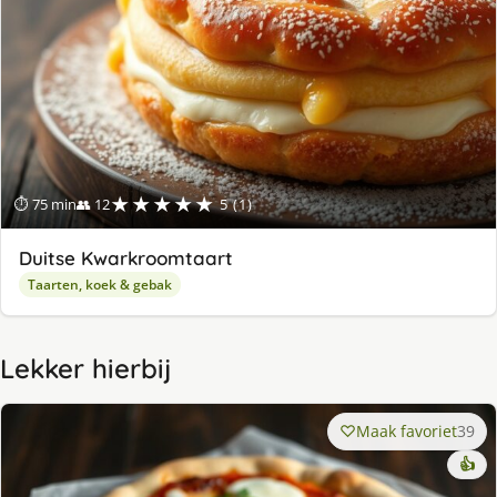
★★★★★
⏱ 75 min
👥 12
5 (1)
Duitse Kwarkroomtaart
Taarten, koek & gebak
Lekker hierbij
Maak favoriet
39
👍