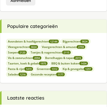
Aanmelden
Populaire categorieën
Avondeten & hoofdgerechten
Bijgerechten
12144
3824
Vleesgerechten
Voorgerechten & amuses
3024
2759
Soepen
Toetjes & nagerechten
2120
2115
Vis & zeevruchten
Borrelhapjes & tapas
2094
2015
Taarten, koek & gebak
BBQ & buiten koken
1975
1434
Pasta & rijst
Groenten
Kip & gevogelte
1419
1312
1297
Salades
Gezonde recepten
1216
1177
Laatste reacties