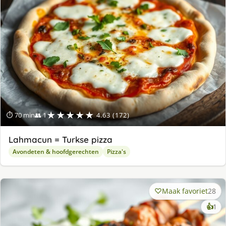
★★★★★
⏱ 70 min
👥 1
4.63 (172)
Lahmacun = Turkse pizza
Avondeten & hoofdgerechten
Pizza's
Maak favoriet
28
ke
👍
1
lek
ge