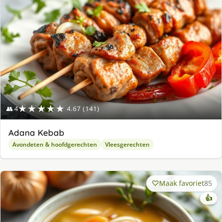
★★★★★
👥 4
4.67 (141)
Adana Kebab
Avondeten & hoofdgerechten
Vleesgerechten
Maak favoriet
85
👍