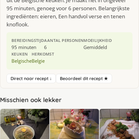
uit de Belgische keuken. Je maakt het in ongeveer
95 minuten, genoeg voor 6 personen. Belangrijkste
ingrediënten: eieren, Een handvol verse en tenen
knoflook.
BEREIDINGSTIJD
AANTAL PERSONEN
MOEILIJKHEID
95 minuten
6
Gemiddeld
KEUKEN
HERKOMST
Belgische
Belgie
Direct naar recept ↓
Beoordeel dit recept ★
Misschien ook lekker