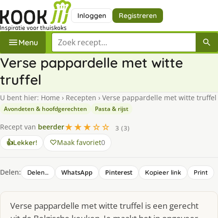
Inloggen
Registreren
Zoek een recept
Menu
Verse pappardelle met witte
truffel
U bent hier:
Home
›
Recepten
›
Verse pappardelle met witte truffel
Avondeten & hoofdgerechten
Pasta & rijst
★★★☆☆
Recept van
beerder
3 (3)
Maak favoriet
0
👍
Lekker!
Delen:
WhatsApp
Pinterest
Delen…
Kopieer link
Print
Verse pappardelle met witte truffel is een gerecht