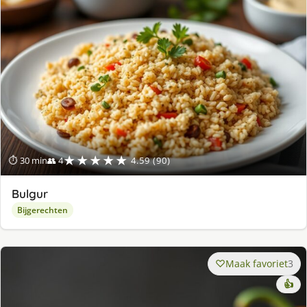
★★★★★
⏱ 30 min
👥 4
4.59 (90)
Bulgur
Bijgerechten
Maak favoriet
3
👍