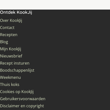
Ontdek KookJij
Over KookJij
Contact
Recepten
Blog
Mijn KookJij
Nieuwsbrief
Recept insturen
Boodschappenlijst
Weekmenu
Thuis koks
Cookies op KookJij
Gebruikersvoorwaarden
Disclaimer en copyright