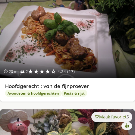
★★★★☆
⏱ 20 min
👥 2
4.24 (17)
Hoofdgerecht : van de fijnproever
Avondeten & hoofdgerechten
Pasta & rijst
Maak favoriet
5
👍