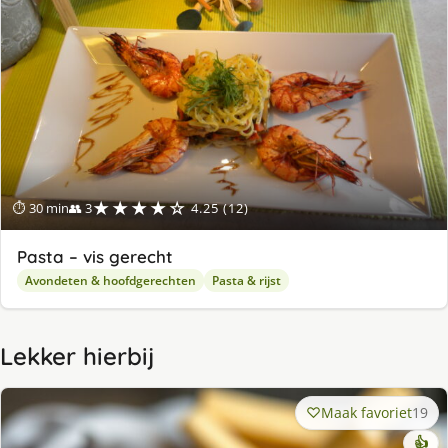
★★★★☆
⏱ 30 min
👥 3
4.25 (12)
Pasta – vis gerecht
Avondeten & hoofdgerechten
Pasta & rijst
Lekker hierbij
Maak favoriet
19
👍