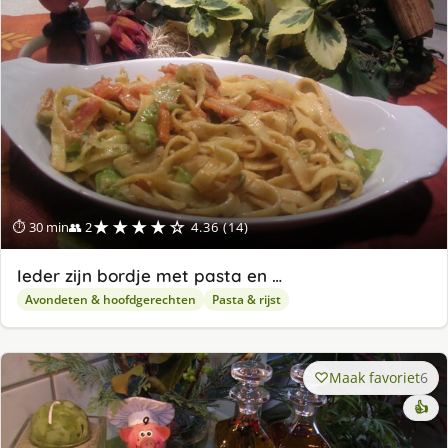
★★★★☆
⏱ 30 min
👥 2
4.36 (14)
Ieder zijn bordje met pasta en …
Avondeten & hoofdgerechten
Pasta & rijst
Maak favoriet
6
👍