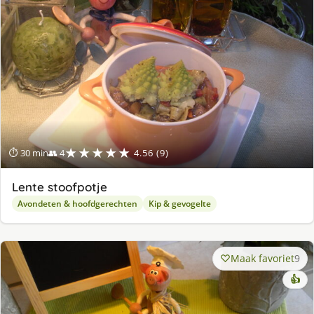
★★★★★
⏱ 30 min
👥 4
4.56 (9)
Lente stoofpotje
Avondeten & hoofdgerechten
Kip & gevogelte
Maak favoriet
9
👍