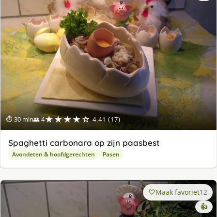
★★★★☆
⏱ 30 min
👥 4
4.41 (17)
Spaghetti carbonara op zijn paasbest
Avondeten & hoofdgerechten
Pasen
Maak favoriet
12
👍