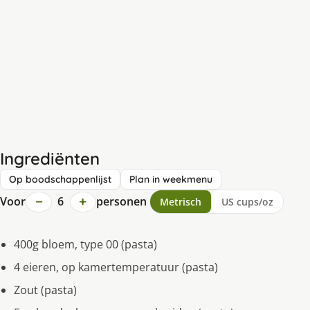
Ingrediënten
Op boodschappenlijst
Plan in weekmenu
−
+
Voor
6
personen
Metrisch
US cups/oz
400g bloem, type 00 (pasta)
4 eieren, op kamertemperatuur (pasta)
Zout (pasta)