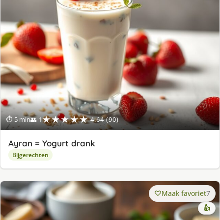
★★★★★
⏱ 5 min
👥 1
4.64 (90)
Ayran = Yogurt drank
Bijgerechten
Maak favoriet
7
👍