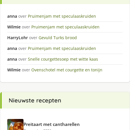
anna
over
Pruimenjam met speculaaskruiden
Wilmie
over
Pruimenjam met speculaaskruiden
HarryLohr
over
Gevuld Turks brood
anna
over
Pruimenjam met speculaaskruiden
anna
over
Snelle courgettesoep met witte kaas
Wilmie
over
Ovenschotel met courgette en tonijn
Nieuwste recepten
Preitaart met cantharellen