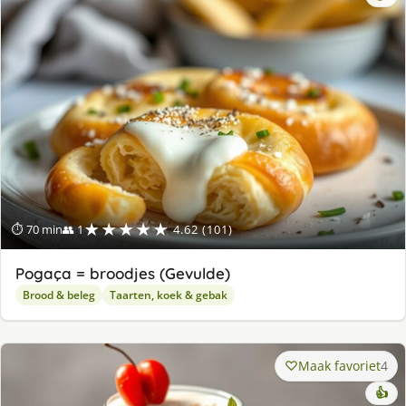
★★★★★
⏱ 70 min
👥 1
4.62 (101)
Pogaça = broodjes (Gevulde)
Brood & beleg
Taarten, koek & gebak
Maak favoriet
4
👍