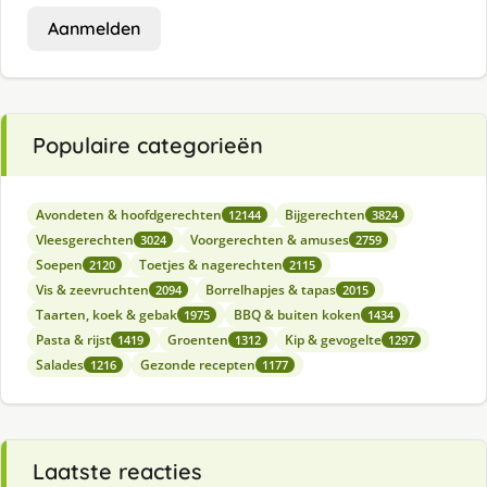
Aanmelden
Populaire categorieën
Avondeten & hoofdgerechten
Bijgerechten
12144
3824
Vleesgerechten
Voorgerechten & amuses
3024
2759
Soepen
Toetjes & nagerechten
2120
2115
Vis & zeevruchten
Borrelhapjes & tapas
2094
2015
Taarten, koek & gebak
BBQ & buiten koken
1975
1434
Pasta & rijst
Groenten
Kip & gevogelte
1419
1312
1297
Salades
Gezonde recepten
1216
1177
Laatste reacties