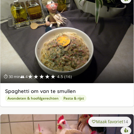
★★★★★
⏱ 30 min
👥 4
4.5 (16)
Spaghetti om van te smullen
Avondeten & hoofdgerechten
Pasta & rijst
Maak favoriet
14
👍