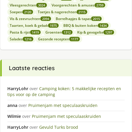
Vleesgerechten
Voorgerechten & amuses
3024
2759
Soepen
Toetjes & nagerechten
2120
2115
Vis & zeevruchten
Borrelhapjes & tapas
2094
2015
Taarten, koek & gebak
BBQ & buiten koken
1975
1434
Pasta & rijst
Groenten
Kip & gevogelte
1419
1312
1297
Salades
Gezonde recepten
1216
1177
Laatste reacties
HarryLohr
over
Camping koken: 5 makkelijke recepten en
tips voor op de camping
anna
over
Pruimenjam met speculaaskruiden
Wilmie
over
Pruimenjam met speculaaskruiden
HarryLohr
over
Gevuld Turks brood