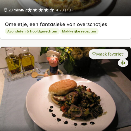
★★★★☆
⏱ 20 min
👥 2
4.23 (13)
Omeletje, een fantasieke van overschotjes
Avondeten & hoofdgerechten
Makkelijke recepten
Maak favoriet
1
👍