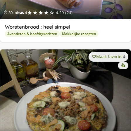
★★★★☆
⏱ 30 min
👥 4
4.29 (24)
Worstenbrood : heel simpel
Avondeten & hoofdgerechten
Makkelijke recepten
Maak favoriet
4
👍