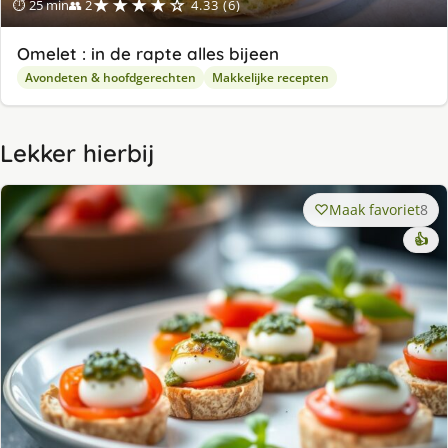
★★★★☆
⏱ 25 min
👥 2
4.33 (6)
Omelet : in de rapte alles bijeen
Avondeten & hoofdgerechten
Makkelijke recepten
Lekker hierbij
Maak favoriet
8
👍