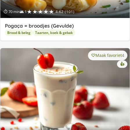
★★★★★
⏱ 70 min
👥 1
4.62 (101)
Pogaça = broodjes (Gevulde)
Brood & beleg
Taarten, koek & gebak
Maak favoriet
4
👍