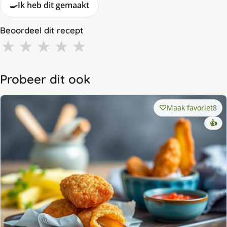
🍳
Ik heb dit gemaakt
Beoordeel dit recept
★
★
★
★
★
Probeer dit ook
Maak favoriet
8
👍