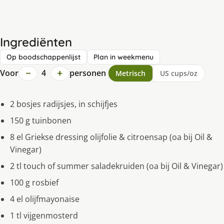
Ingrediënten
Op boodschappenlijst
Plan in weekmenu
−
+
Voor
4
personen
Metrisch
US cups/oz
2 bosjes radijsjes, in schijfjes
150 g tuinbonen
8 el Griekse dressing olijfolie & citroensap (oa bij Oil &
Vinegar)
2 tl touch of summer saladekruiden (oa bij Oil & Vinegar)
100 g rosbief
4 el olijfmayonaise
1 tl vijgenmosterd