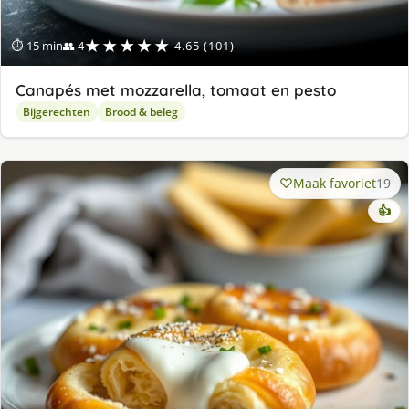
★★★★★
⏱ 15 min
👥 4
4.65 (101)
Canapés met mozzarella, tomaat en pesto
Bijgerechten
Brood & beleg
Maak favoriet
19
👍