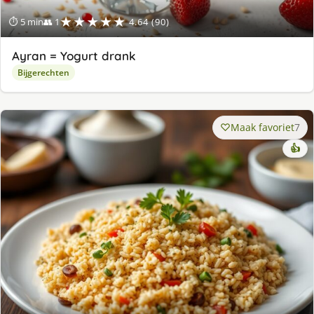
★★★★★
⏱ 5 min
👥 1
4.64 (90)
Ayran = Yogurt drank
Bijgerechten
Maak favoriet
7
👍