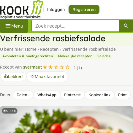
Inloggen
Registreren
Zoek een recept
Menu
Verfrissende rosbiefsalade
U bent hier:
Home
›
Recepten
›
Verfrissende rosbiefsalade
Avondeten & hoofdgerechten
Makkelijke recepten
Salades
★★☆☆☆
Recept van
svermaut
2 (1)
Maak favoriet
4
👍
Lekker!
Delen:
WhatsApp
Pinterest
Delen…
Kopieer link
Print
AI-kok