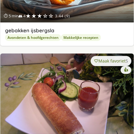
★★★☆☆
⏱ 5 min
👥 4
3.44 (9)
gebakken ijsbergsla
Avondeten & hoofdgerechten
Makkelijke recepten
Maak favoriet
5
👍