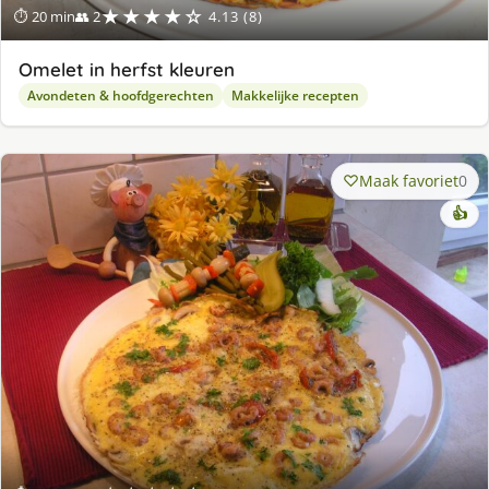
★★★★☆
⏱ 20 min
👥 2
4.13 (8)
Omelet in herfst kleuren
Avondeten & hoofdgerechten
Makkelijke recepten
Maak favoriet
0
👍