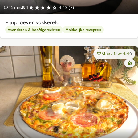
★★★★☆
⏱ 15 min
👥 1
4.43 (7)
Fijnproever kokkereld
Avondeten & hoofdgerechten
Makkelijke recepten
Maak favoriet
9
👍