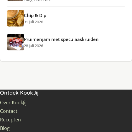
Chip & Dip
31 juli 2026
Pruimenjam met speculaaskruiden
28 juli 2026
Ontdek KookJij
Over KookJij
Contact
Recepten
Blog