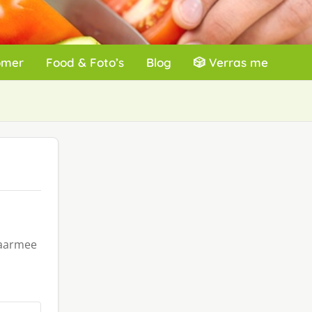
omer
Food & Foto’s
Blog
🎲 Verras me
waarmee