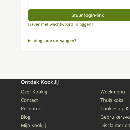
Stuur login-link
Liever met wachtwoord inloggen?
Inlogcode ontvangen?
Ontdek KookJij
Over KookJij
Weekmenu
Contact
Thuis koks
Recepten
Cookies op Ko
Blog
Gebruikersv
Mijn KookJij
Disclaimer en