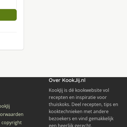
Over KookJij.nl
KookJij is dé kookwebsite vol
recepten en inspiratie voor
thuiskoks. Deel recepten, tips en
okJij
kooktechnieken met andere
oorwaarden
bezoekers en vind gemakkelijk
 copyright
een heerlijk gerecht.