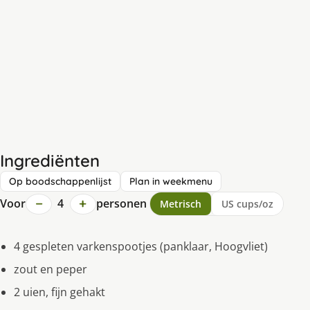
Ingrediënten
Op boodschappenlijst
Plan in weekmenu
−
+
Voor
4
personen
Metrisch
US cups/oz
4 gespleten varkenspootjes (panklaar, Hoogvliet)
zout en peper
2 uien, fijn gehakt