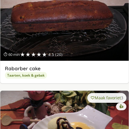
★★★★★
⏱ 60 min
4.5 (20)
Rabarber cake
Taarten, koek & gebak
Maak favoriet
3
👍