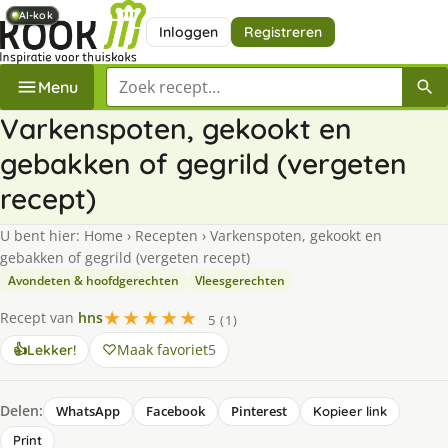
AI-kok
AI-kok
AI-kok
Inloggen
Registreren
Zoek een recept
Menu
Varkenspoten, gekookt en
gebakken of gegrild (vergeten
recept)
U bent hier:
Home
›
Recepten
›
Varkenspoten, gekookt en
gebakken of gegrild (vergeten recept)
Avondeten & hoofdgerechten
Vleesgerechten
★★★★★
Recept van
hns
5 (1)
Maak favoriet
5
👍
Lekker!
Delen:
WhatsApp
Facebook
Pinterest
Kopieer link
Print