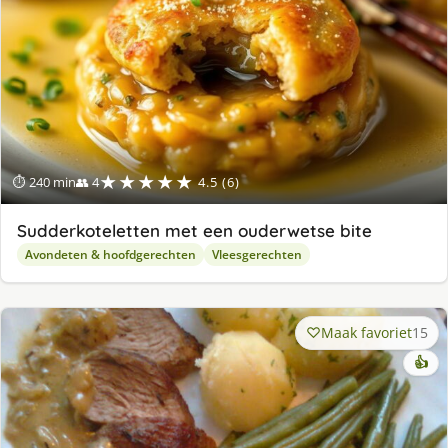
★★★★★
⏱ 240 min
👥 4
4.5 (6)
Sudderkoteletten met een ouderwetse bite
Avondeten & hoofdgerechten
Vleesgerechten
Maak favoriet
15
👍