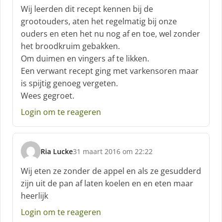
c
Wij leerden dit recept kennen bij de
h
grootouders, aten het regelmatig bij onze
r
ouders en eten het nu nog af en toe, wel zonder
e
het broodkruim gebakken.
e
f
Om duimen en vingers af te likken.
:
Een verwant recept ging met varkensoren maar
is spijtig genoeg vergeten.
Wees gegroet.
Login om te reageren
Ria Lucke
31 maart 2016 om 22:22
s
c
Wij eten ze zonder de appel en als ze gesudderd
h
zijn uit de pan af laten koelen en en eten maar
r
heerlijk
e
e
Login om te reageren
f