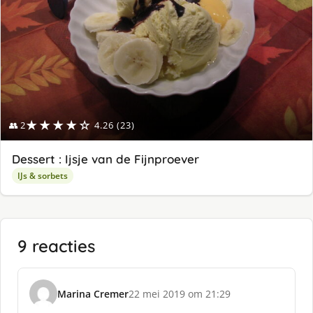
★★★★☆
👥 2
4.26 (23)
Dessert : Ijsje van de Fijnproever
IJs & sorbets
9 reacties
Marina Cremer
22 mei 2019 om 21:29
s