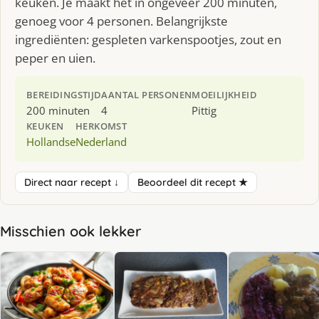
keuken. Je maakt het in ongeveer 200 minuten,
genoeg voor 4 personen. Belangrijkste
ingrediënten: gespleten varkenspootjes, zout en
peper en uien.
BEREIDINGSTIJD
AANTAL PERSONEN
MOEILIJKHEID
200 minuten
4
Pittig
KEUKEN
HERKOMST
Hollandse
Nederland
Direct naar recept ↓
Beoordeel dit recept ★
Misschien ook lekker