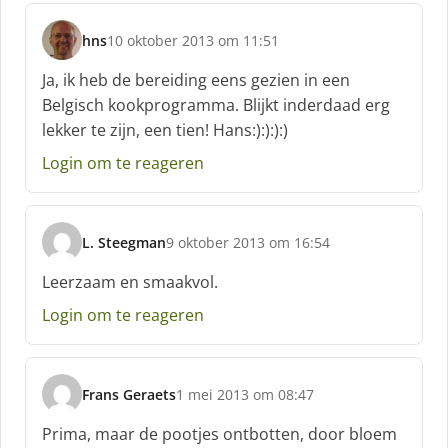
hns
10 oktober 2013 om 11:51
s
c
Ja, ik heb de bereiding eens gezien in een
h
Belgisch kookprogramma. Blijkt inderdaad erg
r
lekker te zijn, een tien! Hans:):):):)
e
e
Login om te reageren
f
:
L. Steegman
9 oktober 2013 om 16:54
s
c
Leerzaam en smaakvol.
h
Login om te reageren
r
e
e
f
Frans Geraets
1 mei 2013 om 08:47
:
s
c
Prima, maar de pootjes ontbotten, door bloem
h