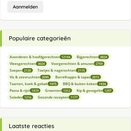
Aanmelden
Populaire categorieën
Avondeten & hoofdgerechten
Bijgerechten
12144
3824
Vleesgerechten
Voorgerechten & amuses
3024
2759
Soepen
Toetjes & nagerechten
2120
2115
Vis & zeevruchten
Borrelhapjes & tapas
2095
2015
Taarten, koek & gebak
BBQ & buiten koken
1975
1434
Pasta & rijst
Groenten
Kip & gevogelte
1419
1312
1297
Salades
Gezonde recepten
1216
1177
Laatste reacties