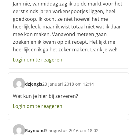
c
Jammie, vanmiddag zag ik op de markt voor het
h
eerst sinds jaren varkenspootjes liggen, heel
r
goedkoop. Ik kocht ze niet hoewel het me
e
heerlijk leek. maar ik wist totaal niet wat ik daar
e
f
mee kon maken. Vanavond meteen gaan
:
zoeken en ik kwam op dit recept. Het lijkt me
heerlijk en ik ga het zeker maken. Dank je wel!
Login om te reageren
dzjengis
23 januari 2018 om 12:14
s
c
Wat kun je hier bij serveren?
h
Login om te reageren
r
e
e
f
Raymond
3 augustus 2016 om 18:02
:
s