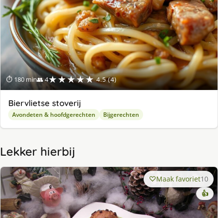
★★★★★
⏱ 180 min
👥 4
4.5 (4)
Biervlietse stoverij
Avondeten & hoofdgerechten
Bijgerechten
Lekker hierbij
Maak favoriet
10
👍