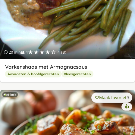
★★★★☆
⏱ 20 min
👥 4
4 (8)
Varkenshaas met Armagnacsaus
Avondeten & hoofdgerechten
Vleesgerechten
AI-kok
Maak favoriet
9
👍