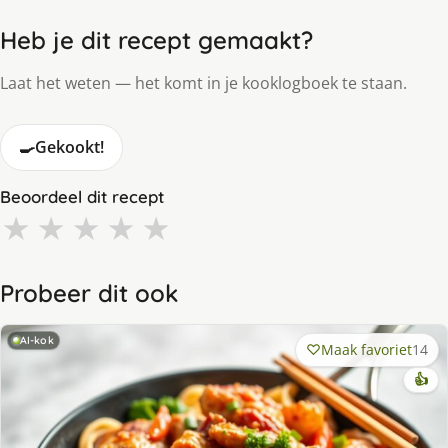
Heb je dit recept gemaakt?
Laat het weten — het komt in je kooklogboek te staan.
🍳
Gekookt!
Beoordeel dit recept
★
★
★
★
★
Probeer dit ook
AI-kok
Maak favoriet
14
👍