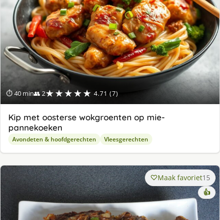
★★★★★
⏱ 40 min
👥 2
4.71 (7)
Kip met oosterse wokgroenten op mie-
pannekoeken
Avondeten & hoofdgerechten
Vleesgerechten
Maak favoriet
15
👍