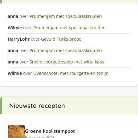
anna
over
Pruimenjam met speculaaskruiden
Wilmie
over
Pruimenjam met speculaaskruiden
HarryLohr
over
Gevuld Turks brood
anna
over
Pruimenjam met speculaaskruiden
anna
over
Snelle courgettesoep met witte kaas
Wilmie
over
Ovenschotel met courgette en tonijn
Nieuwste recepten
Groene kool stamppot
5 augustus 2026