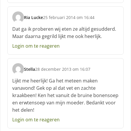
:
Ria Lucke
25 februari 2014 om 16:44
s
c
Dat ga ik proberen wij eten ze altijd gesudderd.
h
Maar daarna gegrild lijkt me ook heerlijk.
r
e
Login om te reageren
e
f
:
Stella
28 december 2013 om 16:07
s
c
Lijkt me heerlijk! Ga het meteen maken
h
vanavond! Gek op al dat vet en zachte
r
kraakbeen! Ken het vanuit de bruine bonensoep
e
en erwtensoep van mijn moeder. Bedankt voor
e
f
het delen!
:
Login om te reageren