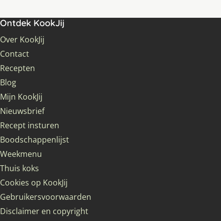
Ontdek KookJij
Over KookJij
Contact
Recepten
Blog
Mijn KookJij
Nieuwsbrief
Recept insturen
Boodschappenlijst
Weekmenu
Thuis koks
Cookies op KookJij
Gebruikersvoorwaarden
Disclaimer en copyright