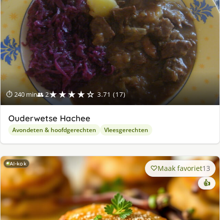
★★★★☆
⏱ 240 min
👥 2
3.71 (17)
Ouderwetse Hachee
Avondeten & hoofdgerechten
Vleesgerechten
AI-kok
Maak favoriet
13
👍