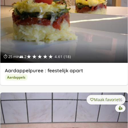
★★★★★
⏱ 25 min
👥 2
4.61 (18)
Aardappelpuree : feestelijk apart
Aardappels
Maak favoriet
6
👍