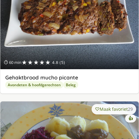
★★★★★
⏱ 60 min
4.8 (5)
Gehaktbrood mucho picante
Avondeten & hoofdgerechten
Beleg
Maak favoriet
29
👍