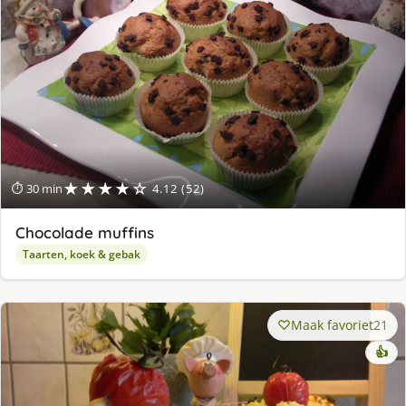
★★★★☆
⏱ 30 min
4.12 (52)
Chocolade muffins
Taarten, koek & gebak
Maak favoriet
21
👍