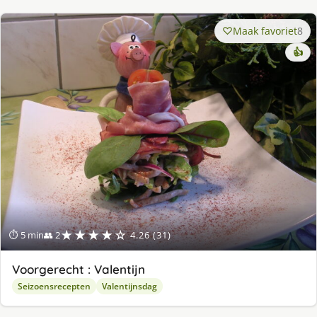
Maak favoriet
8
👍
★★★★☆
⏱ 5 min
👥 2
4.26 (31)
Voorgerecht : Valentijn
Seizoensrecepten
Valentijnsdag