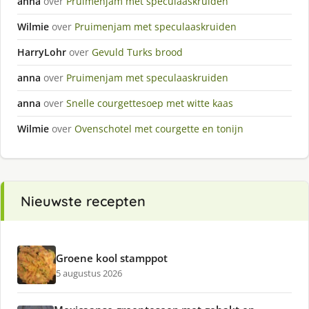
anna
over
Pruimenjam met speculaaskruiden
Wilmie
over
Pruimenjam met speculaaskruiden
HarryLohr
over
Gevuld Turks brood
anna
over
Pruimenjam met speculaaskruiden
anna
over
Snelle courgettesoep met witte kaas
Wilmie
over
Ovenschotel met courgette en tonijn
Nieuwste recepten
Groene kool stamppot
5 augustus 2026