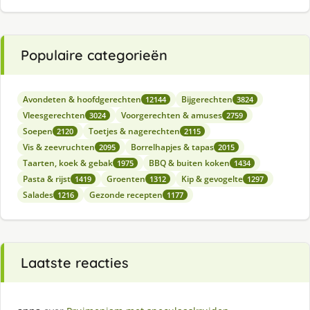
Populaire categorieën
Avondeten & hoofdgerechten
Bijgerechten
12144
3824
Vleesgerechten
Voorgerechten & amuses
3024
2759
Soepen
Toetjes & nagerechten
2120
2115
Vis & zeevruchten
Borrelhapjes & tapas
2095
2015
Taarten, koek & gebak
BBQ & buiten koken
1975
1434
Pasta & rijst
Groenten
Kip & gevogelte
1419
1312
1297
Salades
Gezonde recepten
1216
1177
Laatste reacties