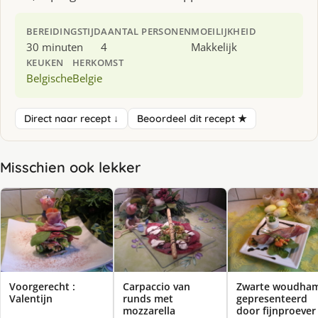
BEREIDINGSTIJD
AANTAL PERSONEN
MOEILIJKHEID
30 minuten
4
Makkelijk
KEUKEN
HERKOMST
Belgische
Belgie
Direct naar recept ↓
Beoordeel dit recept ★
Misschien ook lekker
Voorgerecht :
Carpaccio van
Zwarte woudha
Valentijn
runds met
gepresenteerd
mozzarella
door fijnproever