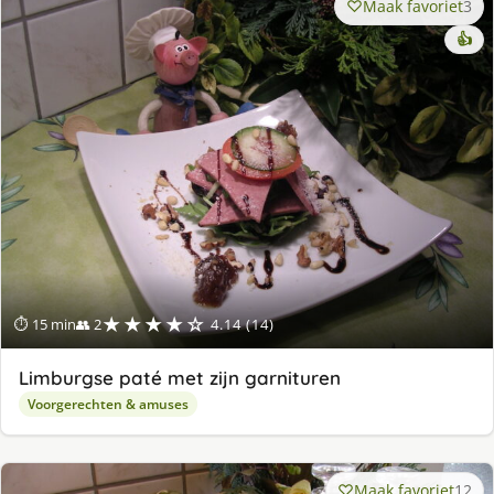
Maak favoriet
3
👍
★★★★☆
⏱ 15 min
👥 2
4.14 (14)
Limburgse paté met zijn garnituren
Voorgerechten & amuses
Maak favoriet
12