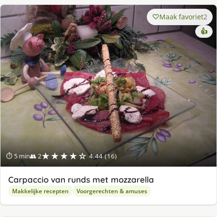
Maak favoriet
2
👍
★★★★☆
⏱ 5 min
👥 2
4.44 (16)
Carpaccio van runds met mozzarella
Makkelijke recepten
Voorgerechten & amuses