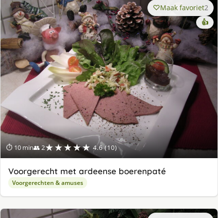
Maak favoriet
2
👍
★★★★★
⏱ 10 min
👥 2
4.6 (10)
Voorgerecht met ardeense boerenpaté
Voorgerechten & amuses