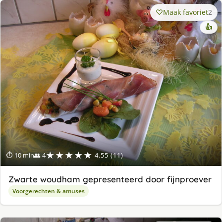
Maak favoriet
2
👍
★★★★★
⏱ 10 min
👥 4
4.55 (11)
Zwarte woudham gepresenteerd door fijnproever
Voorgerechten & amuses