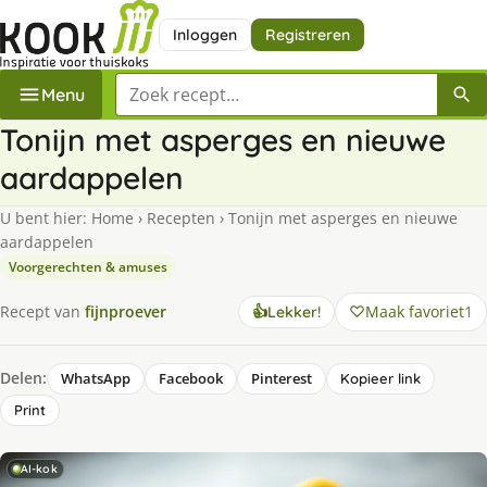
Inloggen
Registreren
Zoek een recept
Menu
Tonijn met asperges en nieuwe
aardappelen
U bent hier:
Home
›
Recepten
›
Tonijn met asperges en nieuwe
aardappelen
Voorgerechten & amuses
Maak favoriet
1
Recept van
fijnproever
👍
Lekker!
Delen:
WhatsApp
Facebook
Pinterest
Kopieer link
Print
AI-kok