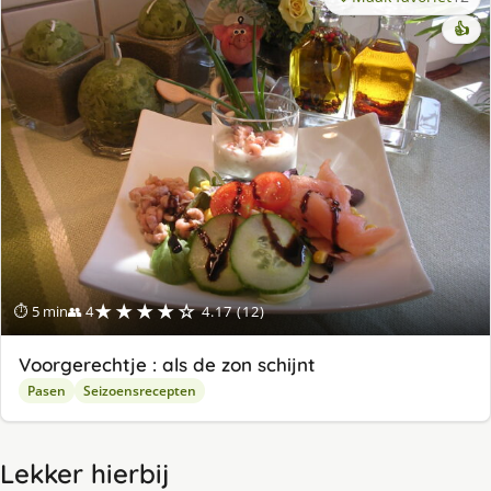
👍
★★★★☆
⏱ 5 min
👥 4
4.17 (12)
Voorgerechtje : als de zon schijnt
Pasen
Seizoensrecepten
Lekker hierbij