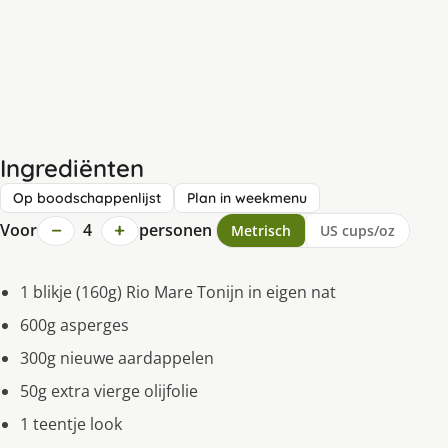
Ingrediënten
Op boodschappenlijst
Plan in weekmenu
−
+
Voor
4
personen
Metrisch
US cups/oz
1 blikje (160g) Rio Mare Tonijn in eigen nat
600g asperges
300g nieuwe aardappelen
50g extra vierge olijfolie
1 teentje look