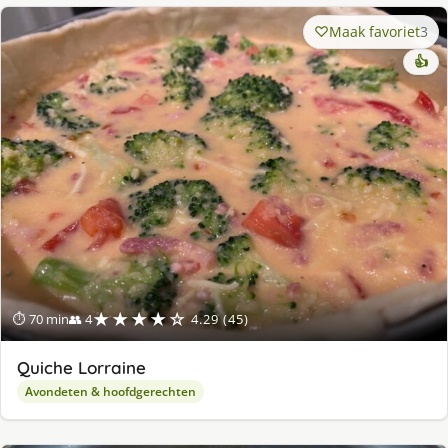
Maak favoriet
3
👍
★★★★☆
⏱ 70 min
👥 4
4.29 (45)
Quiche Lorraine
Avondeten & hoofdgerechten