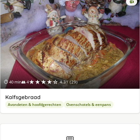
👍
★★★★☆
⏱ 40 min
👥 4
4.31 (29)
Kalfsgebraad
Avondeten & hoofdgerechten
Ovenschotels & eenpans
💬