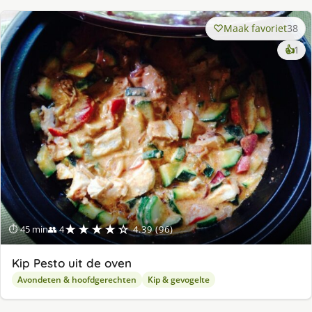
Maak favoriet
38
ke
👍
1
lek
ge
★★★★☆
⏱ 45 min
👥 4
4.39 (96)
Kip Pesto uit de oven
Avondeten & hoofdgerechten
Kip & gevogelte