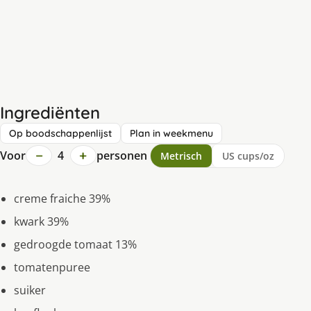
Ingrediënten
Op boodschappenlijst
Plan in weekmenu
−
+
Voor
4
personen
Metrisch
US cups/oz
creme fraiche 39%
kwark 39%
gedroogde tomaat 13%
tomatenpuree
suiker