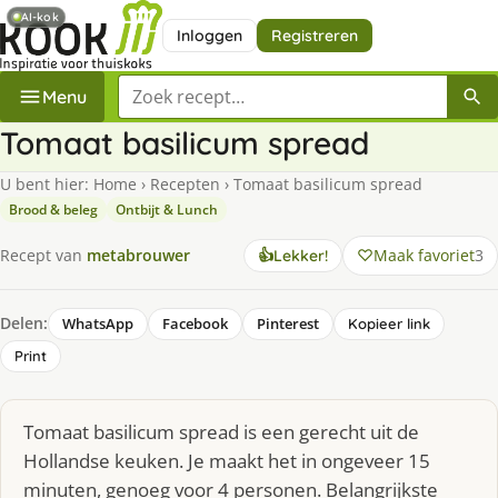
AI-kok
Inloggen
Registreren
Zoek een recept
Menu
Tomaat basilicum spread
U bent hier:
Home
›
Recepten
›
Tomaat basilicum spread
Brood & beleg
Ontbijt & Lunch
Maak favoriet
3
Recept van
metabrouwer
👍
Lekker!
Delen:
WhatsApp
Facebook
Pinterest
Kopieer link
Print
Tomaat basilicum spread is een gerecht uit de
Hollandse keuken. Je maakt het in ongeveer 15
minuten, genoeg voor 4 personen. Belangrijkste