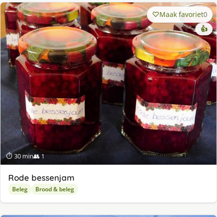
Maak favoriet
0
👍
⏱ 30 min
👥 1
Rode bessenjam
Beleg
Brood & beleg