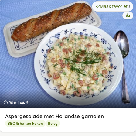
Maak favoriet
0
👍
⏱ 30 min
👥 6
Aspergesalade met Hollandse garnalen
BBQ & buiten koken
Beleg