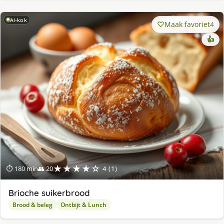
AI-kok
Maak favoriet
4
👍
★★★★☆
⏱ 180 min
👥 20
4 (1)
Brioche suikerbrood
Brood & beleg
Ontbijt & Lunch