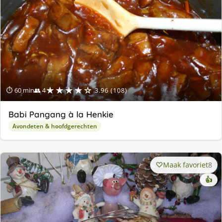
★★★★☆
⏱ 60 min
👥 4
3.96 (108)
Babi Pangang à la Henkie
Avondeten & hoofdgerechten
Maak favoriet
8
👍