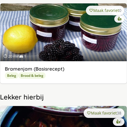
Maak favoriet
0
👍
⏱ 20 min
👥 1
Bramenjam (Basisrecept)
Beleg
Brood & beleg
Lekker hierbij
Maak favoriet
38
ke
👍
1
lek