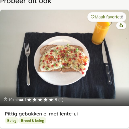
Probeer dit ook
Maak favoriet
8
👍
★★★★★
⏱ 10 min
👥 1
5 (1)
Pittig gebakken ei met lente-ui
Beleg
Brood & beleg