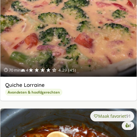
★★★★☆
⏱ 70 min
👥 4
4.29 (45)
Quiche Lorraine
Avondeten & hoofdgerechten
Maak favoriet
91
ke
👍
1
lek
ge