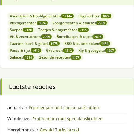
Avondeten & hoofdgerechten
Bijgerechten
12144
3824
Vleesgerechten
Voorgerechten & amuses
3024
2759
Soepen
Toetjes & nagerechten
2120
2115
Vis & zeevruchten
Borrelhapjes & tapas
2095
2015
Taarten, koek & gebak
BBQ & buiten koken
1975
1434
Pasta & rijst
Groenten
Kip & gevogelte
1419
1312
1297
Salades
Gezonde recepten
1216
1177
Laatste reacties
anna
over
Pruimenjam met speculaaskruiden
Wilmie
over
Pruimenjam met speculaaskruiden
HarryLohr
over
Gevuld Turks brood