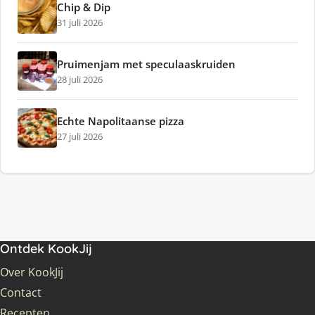
Chip & Dip
31 juli 2026
Pruimenjam met speculaaskruiden
28 juli 2026
Echte Napolitaanse pizza
27 juli 2026
Ontdek KookJij
Over KookJij
Contact
Recepten