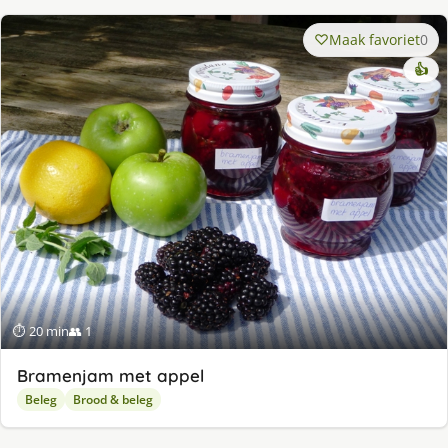
Maak favoriet
0
👍
⏱ 20 min
👥 1
Bramenjam met appel
Beleg
Brood & beleg