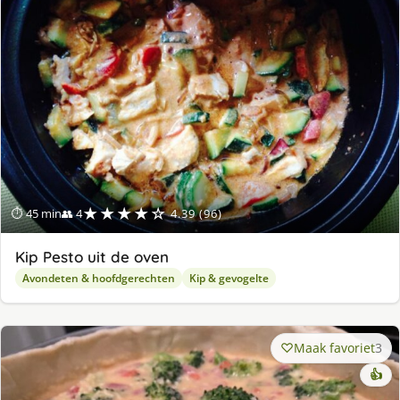
ge
★★★★☆
⏱ 45 min
👥 4
4.39 (96)
Kip Pesto uit de oven
Avondeten & hoofdgerechten
Kip & gevogelte
Maak favoriet
3
👍