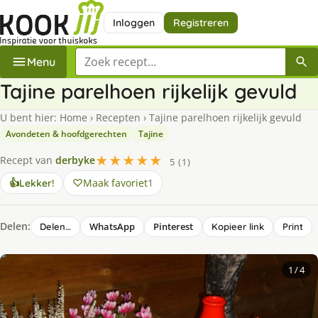
Inloggen
Registreren
Zoek een recept
Menu
Tajine parelhoen rijkelijk gevuld
U bent hier:
Home
›
Recepten
›
Tajine parelhoen rijkelijk gevuld
Avondeten & hoofdgerechten
Tajine
★★★★★
Recept van
derbyke
5 (1)
Maak favoriet
1
👍
Lekker!
Delen:
WhatsApp
Pinterest
Delen…
Kopieer link
Print
1
/ 4