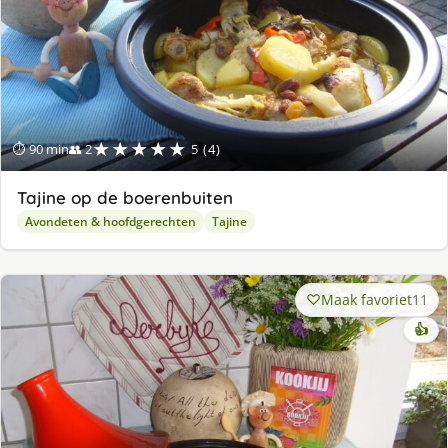
★★★★★
⏱ 90 min
👥 2
5 (4)
Tajine op de boerenbuiten
Avondeten & hoofdgerechten
Tajine
Maak favoriet
11
👍