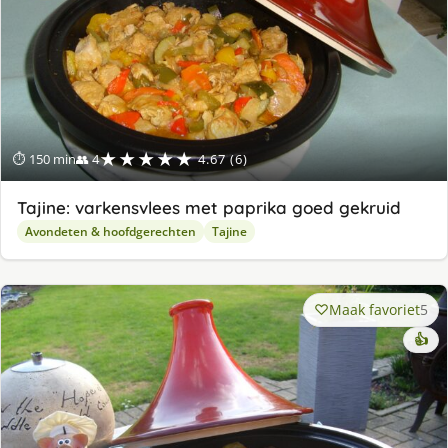
★★★★★
⏱ 150 min
👥 4
4.67 (6)
Tajine: varkensvlees met paprika goed gekruid
Avondeten & hoofdgerechten
Tajine
Maak favoriet
5
👍