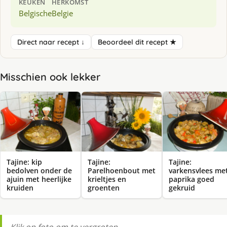
KEUKEN
HERKOMST
Belgische
Belgie
Direct naar recept ↓
Beoordeel dit recept ★
Misschien ook lekker
Tajine: kip
Tajine:
Tajine:
bedolven onder de
Parelhoenbout met
varkensvlees me
ajuin met heerlijke
krieltjes en
paprika goed
kruiden
groenten
gekruid