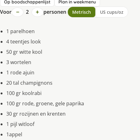
Op boodschappenlijst
Plan in weekmenu
−
+
Voor
2
personen
Metrisch
US cups/oz
1 parelhoen
4 teentjes look
50 gr witte kool
3 wortelen
1 rode ajuin
20 tal champignons
100 gr koolrabi
100 gr rode, groene, gele paprika
30 gr rozijnen en krenten
1 pijl witloof
1appel