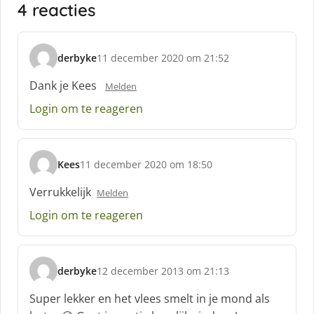
4 reacties
derbyke
11 december 2020 om 21:52
s
c
Dank je Kees
Melden
h
Login om te reageren
r
e
e
f
Kees
11 december 2020 om 18:50
:
s
c
Verrukkelijk
Melden
h
Login om te reageren
r
e
e
f
derbyke
12 december 2013 om 21:13
:
s
c
Super lekker en het vlees smelt in je mond als
h