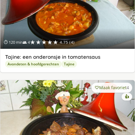
★★★★★
⏱ 120 min
👥 4
4.75 (4)
Tajine: een onderonsje in tomatensaus
Avondeten & hoofdgerechten
Tajine
Maak favoriet
4
👍