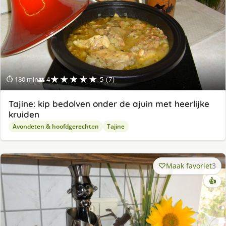
★★★★★
⏱ 180 min
👥 4
5 (7)
Tajine: kip bedolven onder de ajuin met heerlijke
kruiden
Avondeten & hoofdgerechten
Tajine
Maak favoriet
3
👍