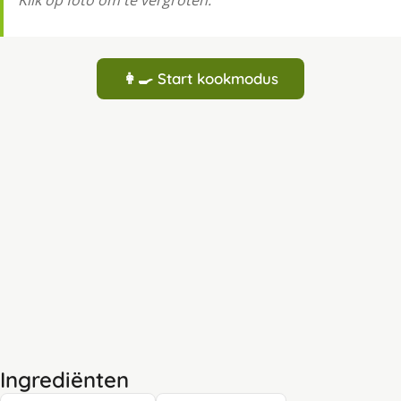
Klik op foto om te vergroten.
👩‍🍳 Start kookmodus
Ingrediënten