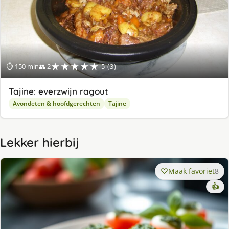
★★★★★
⏱ 150 min
👥 2
5 (3)
Tajine: everzwijn ragout
Avondeten & hoofdgerechten
Tajine
Lekker hierbij
Maak favoriet
8
👍