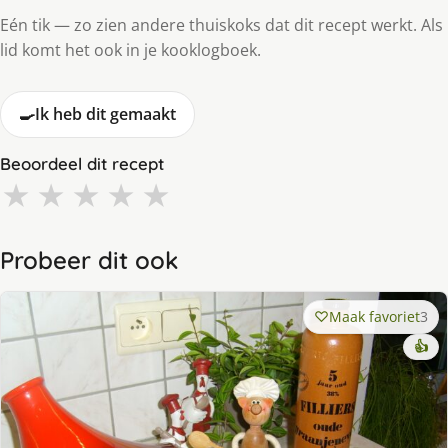
Eén tik — zo zien andere thuiskoks dat dit recept werkt. Als
lid komt het ook in je kooklogboek.
🍳
Ik heb dit gemaakt
Beoordeel dit recept
★
★
★
★
★
Probeer dit ook
Maak favoriet
3
👍