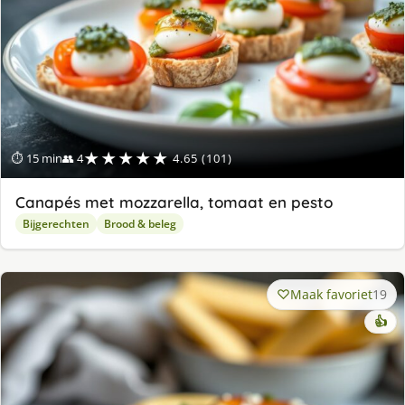
★★★★★
⏱ 15 min
👥 4
4.65 (101)
Canapés met mozzarella, tomaat en pesto
Bijgerechten
Brood & beleg
Maak favoriet
19
👍