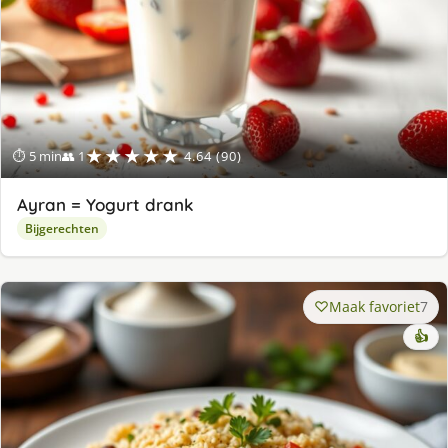
★★★★★
⏱ 5 min
👥 1
4.64 (90)
Ayran = Yogurt drank
Bijgerechten
Maak favoriet
7
👍