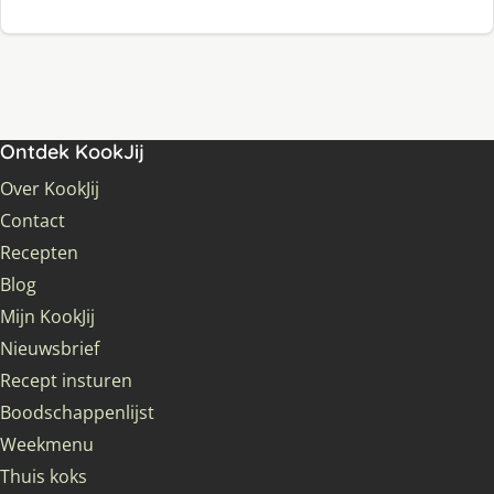
Ontdek KookJij
Over KookJij
Contact
Recepten
Blog
Mijn KookJij
Nieuwsbrief
Recept insturen
Boodschappenlijst
Weekmenu
Thuis koks