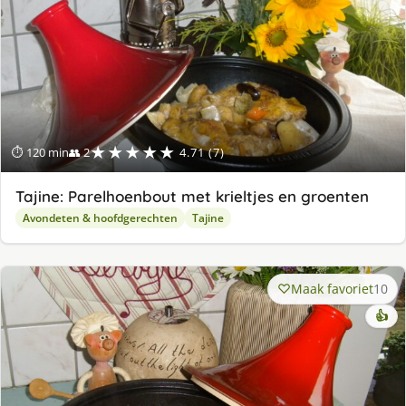
★★★★★
⏱ 120 min
👥 2
4.71 (7)
Tajine: Parelhoenbout met krieltjes en groenten
Avondeten & hoofdgerechten
Tajine
Maak favoriet
10
👍