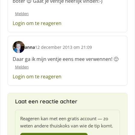
boter 😉 Gaat je ventje heerlijk vinden:-)
r
e
Melden
e
f
Login om te reageren
:
anna
12 december 2013 om 21:09
s
c
Daar ga ik mijn ventje eens mee verwennen! 🙂
h
Melden
r
e
Login om te reageren
e
f
:
Laat een reactie achter
Reageren kan met een gratis account — zo
weten andere thuiskoks van wie de tip komt.