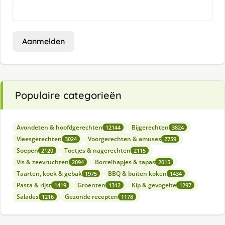
Aanmelden
Populaire categorieën
Avondeten & hoofdgerechten
Bijgerechten
12144
3824
Vleesgerechten
Voorgerechten & amuses
3024
2759
Soepen
Toetjes & nagerechten
2120
2115
Vis & zeevruchten
Borrelhapjes & tapas
2094
2015
Taarten, koek & gebak
BBQ & buiten koken
1975
1434
Pasta & rijst
Groenten
Kip & gevogelte
1419
1312
1297
Salades
Gezonde recepten
1216
1178