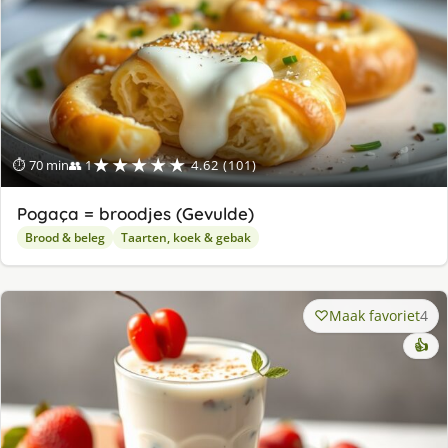
★★★★★
⏱ 70 min
👥 1
4.62 (101)
Pogaça = broodjes (Gevulde)
Brood & beleg
Taarten, koek & gebak
Maak favoriet
4
👍