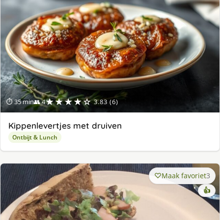
★★★★☆
⏱ 35 min
👥 4
3.83 (6)
Kippenlevertjes met druiven
Ontbijt & Lunch
Maak favoriet
3
👍