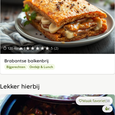
★★★★★
⏱ 120 min
👥 6
5 (2)
Brabantse balkenbrij
Bijgerechten
Ontbijt & Lunch
Lekker hierbij
Maak favoriet
38
ke
👍
1
lek