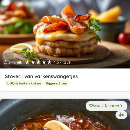
★★★★★
⏱ 2 min
👥 4
4.57 (28)
Stoverij van varkenswangetjes
BBQ & buiten koken
Bijgerechten
Maak favoriet
91
ke
👍
1
lek
ge