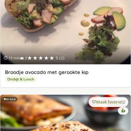
★★★★★
⏱ 15 min
👥 2
5 (2)
Broodje avocado met gerookte kip
Ontbijt & Lunch
AI-kok
Maak favoriet
2
👍