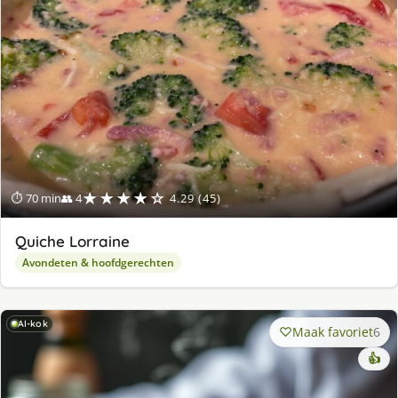
★★★★☆
⏱ 70 min
👥 4
4.29 (45)
Quiche Lorraine
Avondeten & hoofdgerechten
AI-kok
Maak favoriet
6
👍