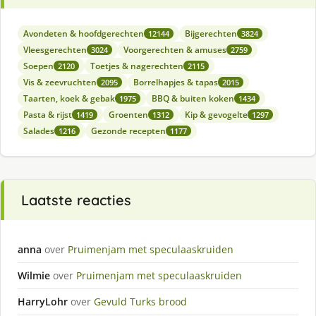
Avondeten & hoofdgerechten
Bijgerechten
12144
3824
Vleesgerechten
Voorgerechten & amuses
3024
2759
Soepen
Toetjes & nagerechten
2120
2115
Vis & zeevruchten
Borrelhapjes & tapas
2095
2015
Taarten, koek & gebak
BBQ & buiten koken
1975
1434
Pasta & rijst
Groenten
Kip & gevogelte
1419
1312
1297
Salades
Gezonde recepten
1216
1177
Laatste reacties
anna
over
Pruimenjam met speculaaskruiden
Wilmie
over
Pruimenjam met speculaaskruiden
HarryLohr
over
Gevuld Turks brood