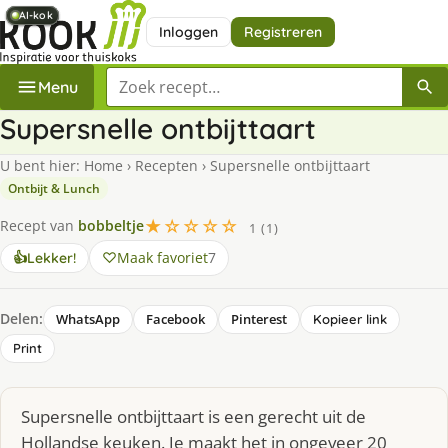
AI-kok
AI-kok
AI-kok
AI-kok
AI-kok
Inloggen
Registreren
Zoek een recept
Menu
Supersnelle ontbijttaart
U bent hier:
Home
›
Recepten
›
Supersnelle ontbijttaart
Ontbijt & Lunch
★☆☆☆☆
Recept van
bobbeltje
1 (1)
Maak favoriet
7
👍
Lekker!
Delen:
WhatsApp
Facebook
Pinterest
Kopieer link
Print
Supersnelle ontbijttaart is een gerecht uit de
Hollandse keuken. Je maakt het in ongeveer 20