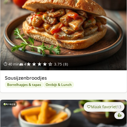
★★★★☆
⏱ 40 min
👥 4
3.75 (8)
Sausijzenbroodjes
Borrelhapjes & tapas
Ontbijt & Lunch
AI-kok
Maak favoriet
13
👍