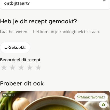
ontbijttaart?
Heb je dit recept gemaakt?
Laat het weten — het komt in je kooklogboek te staan.
🍳
Gekookt!
Beoordeel dit recept
★
★
★
★
★
Probeer dit ook
AI-kok
Maak favoriet
3
👍