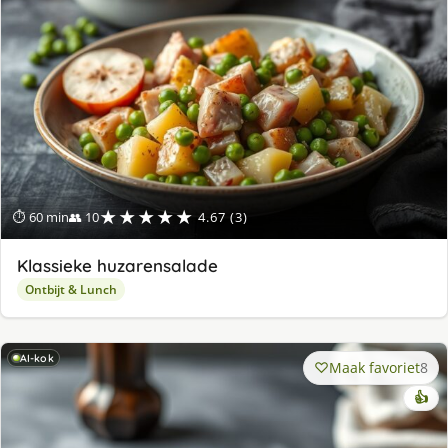
★★★★★
⏱ 60 min
👥 10
4.67 (3)
Klassieke huzarensalade
Ontbijt & Lunch
AI-kok
Maak favoriet
8
👍