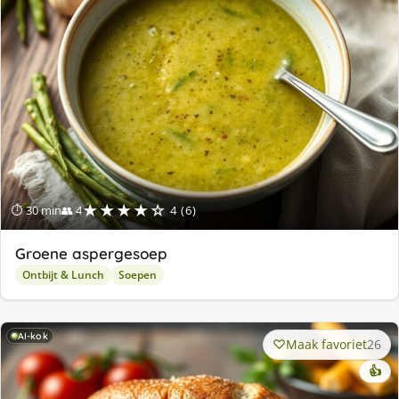
★★★★☆
⏱ 30 min
👥 4
4 (6)
Groene aspergesoep
Ontbijt & Lunch
Soepen
AI-kok
Maak favoriet
26
👍