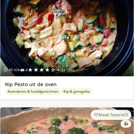
ge
★★★★☆
⏱ 45 min
👥 4
4.39 (96)
Kip Pesto uit de oven
Avondeten & hoofdgerechten
Kip & gevogelte
Maak favoriet
3
👍