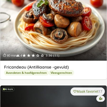
★★★☆☆
⏱ 80 min
👥 4
3.36 (11)
Fricandeau (Antilliaanse -gevuld)
Avondeten & hoofdgerechten
Vleesgerechten
AI-kok
Maak favoriet
17
👍