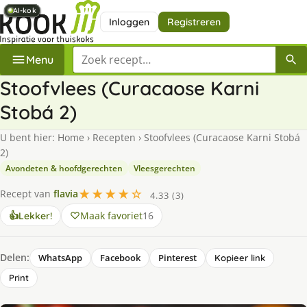
AI-kok
AI-kok
AI-kok
AI-kok
AI-kok
AI-kok
AI-kok
AI-kok
Inloggen
Registreren
Zoek een recept
Menu
Stoofvlees (Curacaose Karni
Stobá 2)
U bent hier:
Home
›
Recepten
›
Stoofvlees (Curacaose Karni Stobá
2)
Avondeten & hoofdgerechten
Vleesgerechten
★★★★☆
Recept van
flavia
4.33 (3)
Maak favoriet
16
👍
Lekker!
Delen:
WhatsApp
Facebook
Pinterest
Kopieer link
Print