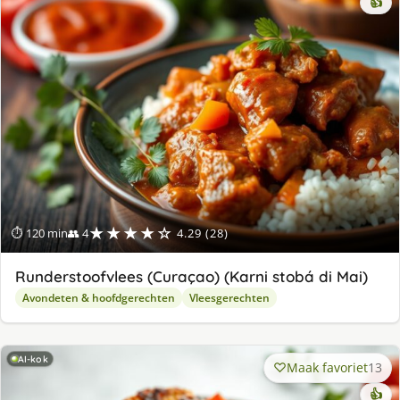
👍
★★★★☆
⏱ 120 min
👥 4
4.29 (28)
Runderstoofvlees (Curaçao) (Karni stobá di Mai)
Avondeten & hoofdgerechten
Vleesgerechten
AI-kok
Maak favoriet
13
👍