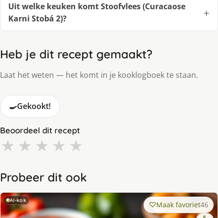
Uit welke keuken komt Stoofvlees (Curacaose
Karni Stobá 2)?
Heb je dit recept gemaakt?
Laat het weten — het komt in je kooklogboek te staan.
🍳
Gekookt!
Beoordeel dit recept
★
★
★
★
★
Probeer dit ook
AI-kok
Maak favoriet
46