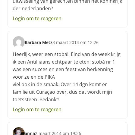
uitwisseling van gerechten binnen het koninkrijk
:
der nederlanden?
Login om te reageren
Barbara Metz
3 maart 2014 om 12:26
s
c
Heerlijk, weer een stobá!! Eind van de week krijg
h
ik een Antilliaans echtpaar te eten; stobá nr 1
r
was een succes en een feest van herkenning
e
voor ze en de PIKA
e
f
viel ook in de smaak. Over 14 dgn komt er
:
familie uit Curaçao over, dus dat wordt mijn
toetssteen. Bedankt!
Login om te reageren
anna
2 maart 2014 om 19:26