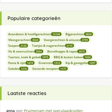
Populaire categorieën
Avondeten & hoofdgerechten
Bijgerechten
12144
3824
Vleesgerechten
Voorgerechten & amuses
3024
2759
Soepen
Toetjes & nagerechten
2120
2115
Vis & zeevruchten
Borrelhapjes & tapas
2094
2015
Taarten, koek & gebak
BBQ & buiten koken
1975
1434
Pasta & rijst
Groenten
Kip & gevogelte
1419
1312
1297
Salades
Gezonde recepten
1216
1177
Laatste reacties
anna
over
Pruimenjam met speculaaskruiden