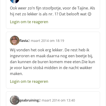
s
c
Ook weer zo’n fijn stoofpotje, voor de Tajine. Als
h
hij net zo lekker is als nr. 1? Dat belooft wat 😉
r
e
Login om te reageren
e
f
:
flavia
2 maart 2014 om 18:19
s
c
Wij vonden het ook erg lekker. De rest heb ik
h
ingevroren en maak daarna nog een beetje bij,
r
dan kunnen de buren komem mee eten.Die kun
e
je voor karni stobá midden in de nacht wakker
e
f
maken.
:
Login om te reageren
geabruining
2 maart 2014 om 13:40
s