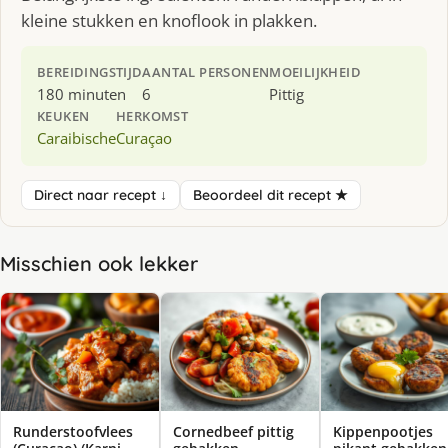
kleine stukken en knoflook in plakken.
BEREIDINGSTIJD
AANTAL PERSONEN
MOEILIJKHEID
180 minuten
6
Pittig
KEUKEN
HERKOMST
Caraibische
Curaçao
Direct naar recept ↓
Beoordeel dit recept ★
Misschien ook lekker
Runderstoofvlees
Cornedbeef pittig
Kippenpootjes