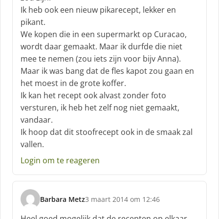
r
Ik heb ook een nieuw pikarecept, lekker en
e
pikant.
e
f
We kopen die in een supermarkt op Curacao,
:
wordt daar gemaakt. Maar ik durfde die niet
mee te nemen (zou iets zijn voor bijv Anna).
Maar ik was bang dat de fles kapot zou gaan en
het moest in de grote koffer.
Ik kan het recept ook alvast zonder foto
versturen, ik heb het zelf nog niet gemaakt,
vandaar.
Ik hoop dat dit stoofrecept ook in de smaak zal
vallen.
Login om te reageren
Barbara Metz
3 maart 2014 om 12:46
s
c
Heel goed mogelijk dat de recepten op elkaar