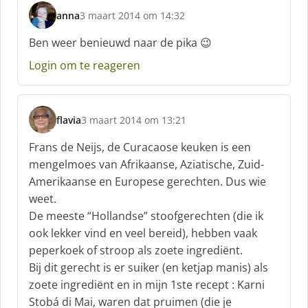
anna
3 maart 2014 om 14:32
s
c
Ben weer benieuwd naar de pika 😉
h
Login om te reageren
r
e
e
f
flavia
3 maart 2014 om 13:21
:
s
c
Frans de Neijs, de Curacaose keuken is een
h
mengelmoes van Afrikaanse, Aziatische, Zuid-
r
Amerikaanse en Europese gerechten. Dus wie
e
weet.
e
f
De meeste “Hollandse” stoofgerechten (die ik
:
ook lekker vind en veel bereid), hebben vaak
peperkoek of stroop als zoete ingrediënt.
Bij dit gerecht is er suiker (en ketjap manis) als
zoete ingrediënt en in mijn 1ste recept : Karni
Stobá di Mai, waren dat pruimen (die je