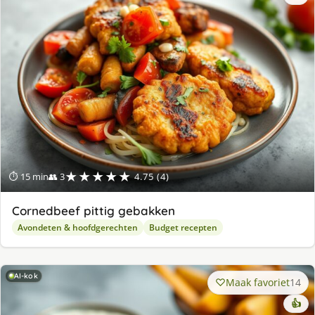
★★★★★
⏱ 15 min
👥 3
4.75 (4)
Cornedbeef pittig gebakken
Avondeten & hoofdgerechten
Budget recepten
AI-kok
Maak favoriet
14
👍