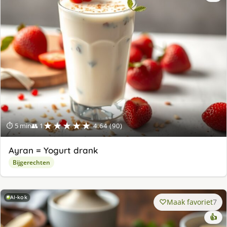
★★★★★
⏱ 5 min
👥 1
4.64 (90)
Ayran = Yogurt drank
Bijgerechten
AI-kok
Maak favoriet
7
👍