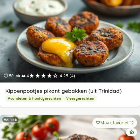
★★★★☆
⏱ 50 min
👥 4
4.25 (4)
Kippenpootjes pikant gebakken (uit Trinidad)
Avondeten & hoofdgerechten
Vleesgerechten
AI-kok
Maak favoriet
12
👍