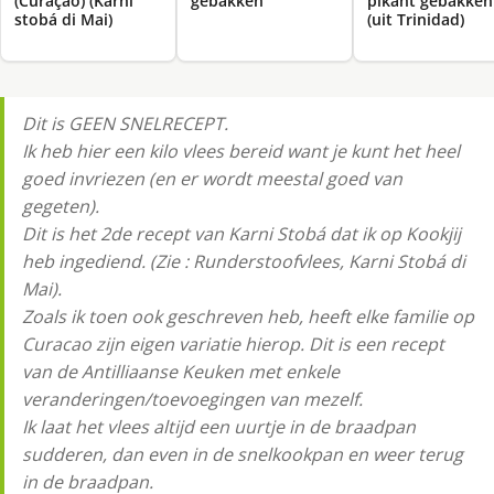
(Curaçao) (Karni
gebakken
pikant gebakken
stobá di Mai)
(uit Trinidad)
Dit is GEEN SNELRECEPT.
Ik heb hier een kilo vlees bereid want je kunt het heel
goed invriezen (en er wordt meestal goed van
gegeten).
Dit is het 2de recept van Karni Stobá dat ik op Kookjij
heb ingediend. (Zie : Runderstoofvlees, Karni Stobá di
Mai).
Zoals ik toen ook geschreven heb, heeft elke familie op
Curacao zijn eigen variatie hierop. Dit is een recept
van de Antilliaanse Keuken met enkele
veranderingen/toevoegingen van mezelf.
Ik laat het vlees altijd een uurtje in de braadpan
sudderen, dan even in de snelkookpan en weer terug
in de braadpan.