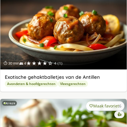
★★★★☆
⏱ 30 min
👥 4
4 (1)
Exotische gehaktballetjes van de Antillen
Avondeten & hoofdgerechten
Vleesgerechten
AI-kok
Maak favoriet
6
👍