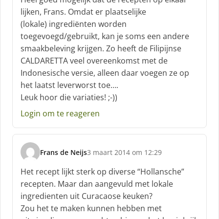
h
lijken, Frans. Omdat er plaatselijke
r
(lokale) ingrediënten worden
e
toegevoegd/gebruikt, kan je soms een andere
e
f
smaakbeleving krijgen. Zo heeft de Filipijnse
:
CALDARETTA veel overeenkomst met de
Indonesische versie, alleen daar voegen ze op
het laatst leverworst toe….
Leuk hoor die variaties! ;-))
Login om te reageren
Frans de Neijs
3 maart 2014 om 12:29
s
c
Het recept lijkt sterk op diverse “Hollansche”
h
recepten. Maar dan aangevuld met lokale
r
ingredienten uit Curacaose keuken?
e
Zou het te maken kunnen hebben met
e
f