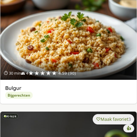
★★★★★
⏱ 30 min
👥 4
4.59 (90)
Bulgur
Bijgerechten
AI-kok
Maak favoriet
3
👍