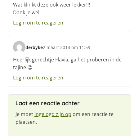
c
Wat klinkt deze ook weer lekker!!!
h
Dank je wel!
r
e
Login om te reageren
e
f
:
derbyke
2 maart 2014 om 11:59
s
c
Heerlijk gerechtje Flavia, ga het proberen in de
h
tajine 😉
r
e
Login om te reageren
e
f
:
Laat een reactie achter
Je moet
ingelogd zijn op
om een reactie te
plaatsen.