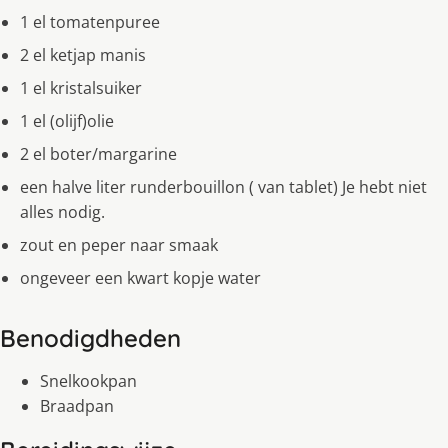
1 el tomatenpuree
2 el ketjap manis
1 el kristalsuiker
1 el (olijf)olie
2 el boter/margarine
een halve liter runderbouillon ( van tablet) Je hebt niet
alles nodig.
zout en peper naar smaak
ongeveer een kwart kopje water
Benodigdheden
Snelkookpan
Braadpan