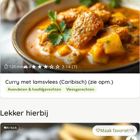
★★★☆☆
⏱ 120 min
👥 4
3.14 (7)
Curry met lamsvlees (Caribisch) (zie opm.)
Avondeten & hoofdgerechten
Vleesgerechten
Lekker hierbij
AI-kok
Maak favoriet
19