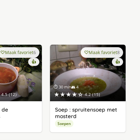
Maak favoriet
6
Maak favoriet
8
👍
👍
⏱ 30 min
👥 4
★★★★☆
4.5 (12)
4.2 (15)
r de
Soep : spruitensoep met
s
mosterd
Soepen