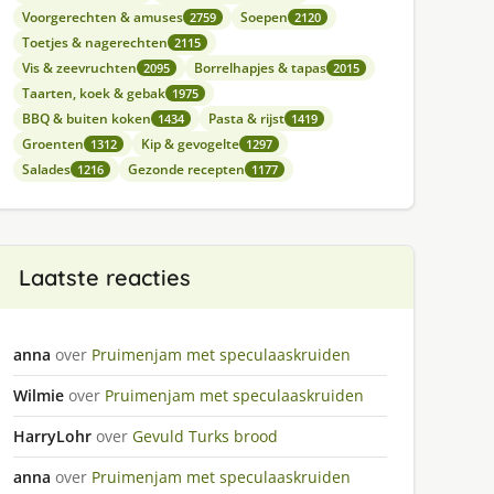
Voorgerechten & amuses
Soepen
2759
2120
Toetjes & nagerechten
2115
Vis & zeevruchten
Borrelhapjes & tapas
2095
2015
Taarten, koek & gebak
1975
BBQ & buiten koken
Pasta & rijst
1434
1419
Groenten
Kip & gevogelte
1312
1297
Salades
Gezonde recepten
1216
1177
Laatste reacties
anna
over
Pruimenjam met speculaaskruiden
Wilmie
over
Pruimenjam met speculaaskruiden
HarryLohr
over
Gevuld Turks brood
anna
over
Pruimenjam met speculaaskruiden