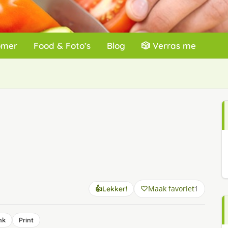
omer
Food & Foto’s
Blog
🎲 Verras me
Maak favoriet
1
👍
Lekker!
nk
Print