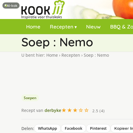
AI-kok
Home
Recepten
Nieuw
BBQ & Z
Soep : Nemo
U bent hier:
Home
›
Recepten
›
Soep : Nemo
Soepen
★★★☆☆
Recept van
derbyke
2.5 (4)
Delen:
WhatsApp
Facebook
Pinterest
Kopieer li