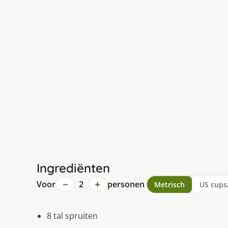
Ingrediënten
−
+
Voor
2
personen
Metrisch
US cups
8 tal spruiten