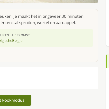
keuken. Je maakt het in ongeveer 30 minuten,
ënten: tal spruiten, wortel en aardappel.
EUKEN
HERKOMST
lgische
Belgie
art kookmodus