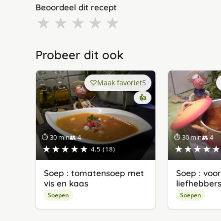
Beoordeel dit recept
★
★
★
★
★
Probeer dit ook
Maak favoriet
5
👍
⏱ 30 min
👥 4
⏱ 30 min
👥 4
★★★★★
★★★★★
4.5 (18)
Soep : tomatensoep met
Soep : voo
vis en kaas
liefhebber
Soepen
Soepen