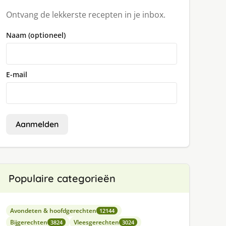
Ontvang de lekkerste recepten in je inbox.
Naam (optioneel)
E-mail
Aanmelden
Populaire categorieën
Avondeten & hoofdgerechten
12144
Bijgerechten
Vleesgerechten
3824
3024