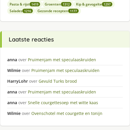
Pasta & rijst
Groenten
Kip & gevogelte
1419
1312
1297
Salades
Gezonde recepten
1216
1177
Laatste reacties
anna
over
Pruimenjam met speculaaskruiden
Wilmie
over
Pruimenjam met speculaaskruiden
HarryLohr
over
Gevuld Turks brood
anna
over
Pruimenjam met speculaaskruiden
anna
over
Snelle courgettesoep met witte kaas
Wilmie
over
Ovenschotel met courgette en tonijn