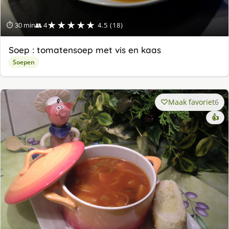
★★★★★
⏱ 30 min
👥 4
4.5 (18)
Soep : tomatensoep met vis en kaas
Soepen
Maak favoriet
6
👍