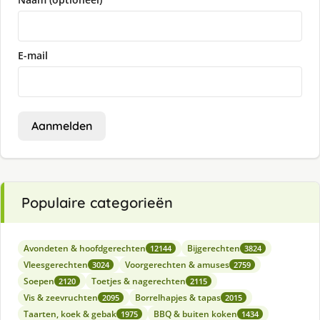
E-mail
Aanmelden
Populaire categorieën
Avondeten & hoofdgerechten
Bijgerechten
12144
3824
Vleesgerechten
Voorgerechten & amuses
3024
2759
Soepen
Toetjes & nagerechten
2120
2115
Vis & zeevruchten
Borrelhapjes & tapas
2095
2015
Taarten, koek & gebak
BBQ & buiten koken
1975
1434