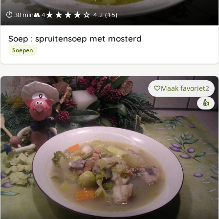
★★★★☆
⏱ 30 min
👥 4
4.2 (15)
Soep : spruitensoep met mosterd
Soepen
Maak favoriet
2
👍