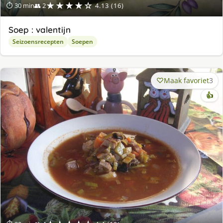
★★★★☆
⏱ 30 min
👥 2
4.13 (16)
Soep : valentijn
Seizoensrecepten
Soepen
Maak favoriet
3
👍