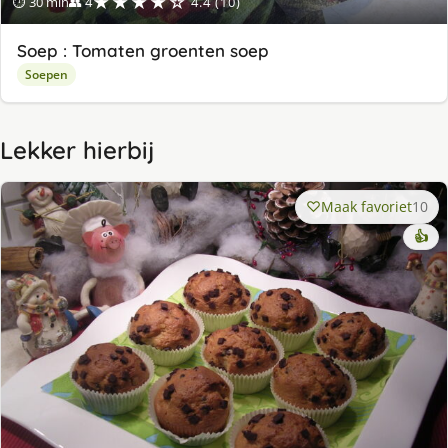
★★★★☆
⏱ 30 min
👥 4
4.4 (10)
Soep : Tomaten groenten soep
Soepen
Lekker hierbij
Maak favoriet
10
👍