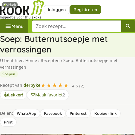
AI-kok
Inloggen
Registreren
Zoek een recept
Menu
Soep: Butternutsoepje met
verrassingen
U bent hier:
Home
›
Recepten
›
Soep: Butternutsoepje met
verrassingen
Soepen
★★★★★
Recept van
derbyke
4.5 (2)
Maak favoriet
2
👍
Lekker!
Delen:
WhatsApp
Facebook
Pinterest
Kopieer link
Print