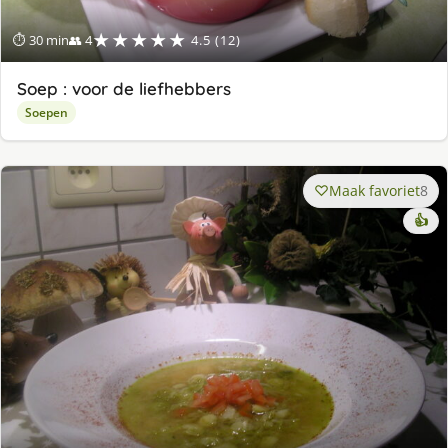
★★★★★
⏱ 30 min
👥 4
4.5 (12)
Soep : voor de liefhebbers
Soepen
Maak favoriet
8
👍