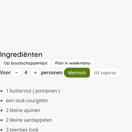
Ingrediënten
Op boodschappenlijst
Plan in weekmenu
−
+
Voor
4
personen
Metrisch
US cups/oz
1 butternut ( pompoen )
een stuk courgette
2 kleine ajuinen
2 kleine aardappelen
3 teentjes look