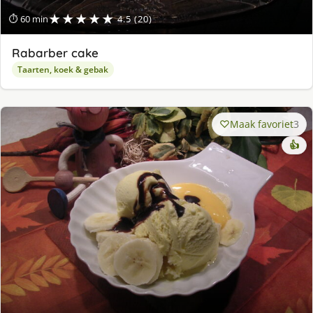
★★★★★
⏱ 60 min
4.5 (20)
Rabarber cake
Taarten, koek & gebak
Maak favoriet
3
👍