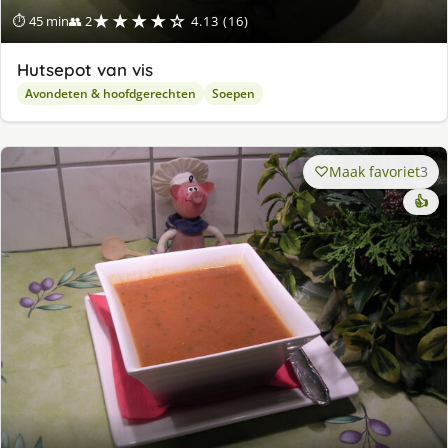
★★★★☆
⏱ 45 min
👥 2
4.13 (16)
Hutsepot van vis
Avondeten & hoofdgerechten
Soepen
Maak favoriet
3
👍