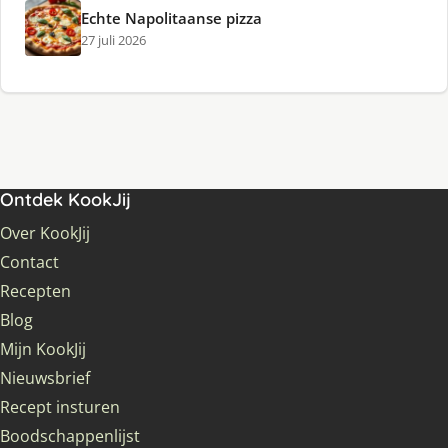
Echte Napolitaanse pizza
27 juli 2026
Ontdek KookJij
Over KookJij
Contact
Recepten
Blog
Mijn KookJij
Nieuwsbrief
Recept insturen
Boodschappenlijst