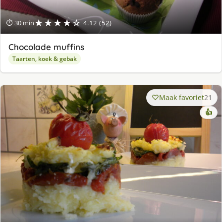
★★★★☆
⏱ 30 min
4.12 (52)
Chocolade muffins
Taarten, koek & gebak
Maak favoriet
21
👍