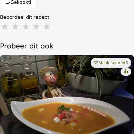
🍳
Gekookt!
Beoordeel dit recept
★
★
★
★
★
Probeer dit ook
Maak favoriet
5
👍