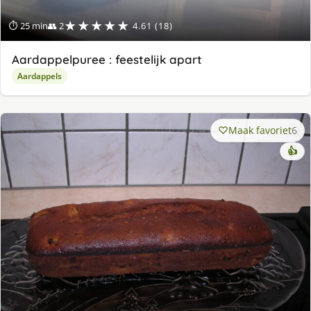
★★★★★
⏱ 25 min
👥 2
4.61 (18)
Aardappelpuree : feestelijk apart
Aardappels
Maak favoriet
6
👍